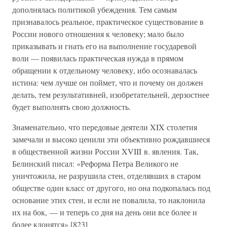
дополнялась политикой убеждения. Тем самым
признавалось реальное, практическое существование в
России нового отношения к человеку; мало было
приказывать и гнать его на выполнение государевой
воли — появилась практическая нужда в прямом
обращении к отдельному человеку, ибо осознавалась
истина: чем лучше он поймет, что и почему он должен
делать, тем результативней, изобретательней, дерзостнее
будет выполнять свою должность.
Знаменательно, что передовые деятели XIX столетия
замечали и высоко ценили эти объективно рождавшиеся
в общественной жизни России XVIII в. явления. Так,
Белинский писал: «Реформа Петра Великого не
уничтожила, не разрушила стен, отделявших в старом
обществе один класс от другого, но она подкопалась под
основание этих стен, и если не повалила, то наклонила
их на бок, — и теперь со дня на день они все более и
более клонятся».[823]