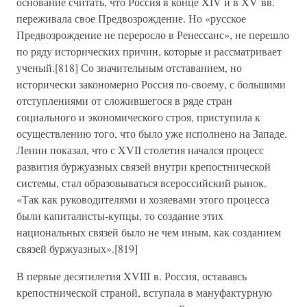
основание считать, что Россия в конце XIV и в XV вв.
переживала свое Предвозрождение. Но «русское
Предвозрождение не переросло в Ренессанс», не перешло
по ряду исторических причин, которые и рассматривает
ученый.[818] Со значительным отставанием, но
исторически закономерно Россия по-своему, с большими
отступлениями от сложившегося в ряде стран
социального и экономического строя, приступила к
осуществлению того, что было уже исполнено на Западе.
Ленин показал, что с XVII столетия начался процесс
развития буржуазных связей внутри крепостнической
системы, стал образовываться всероссийский рынок.
«Так как руководителями и хозяевами этого процесса
были капиталисты-купцы, то создание этих
национальных связей было не чем иным, как созданием
связей буржуазных».[819]
В первые десятилетия XVIII в. Россия, оставаясь
крепостнической страной, вступала в мануфактурную