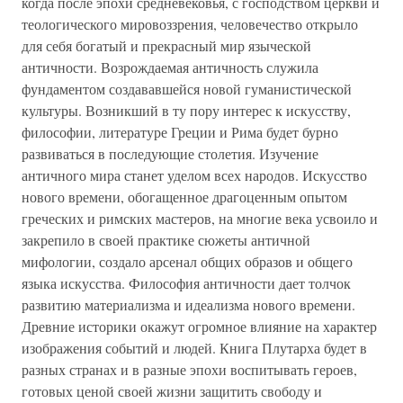
когда после эпохи средневековья, с господством церкви и
теологического мировоззрения, человечество открыло
для себя богатый и прекрасный мир языческой
античности. Возрождаемая античность служила
фундаментом создававшейся новой гуманистической
культуры. Возникший в ту пору интерес к искусству,
философии, литературе Греции и Рима будет бурно
развиваться в последующие столетия. Изучение
античного мира станет уделом всех народов. Искусство
нового времени, обогащенное драгоценным опытом
греческих и римских мастеров, на многие века усвоило и
закрепило в своей практике сюжеты античной
мифологии, создало арсенал общих образов и общего
языка искусства. Философия античности дает толчок
развитию материализма и идеализма нового времени.
Древние историки окажут огромное влияние на характер
изображения событий и людей. Книга Плутарха будет в
разных странах и в разные эпохи воспитывать героев,
готовых ценой своей жизни защитить свободу и