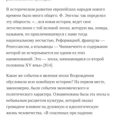
В историческом развитии европейских народов нового
времени было много общего. Ф. Энгельс так определил
эту общность: «…вся новая история, ведет свое
летосчисление с той великой эпохи, которую мы, немцы,
называем, по приключившемуся с нами тогда
национальному несчастью, Реформацией, французы —
Ренессансом, а итальянцы — Чинквеченто и содержание
которой не исчерпывается ни одним из этих
наименований. Это — эпоха, начинающаяся со второй
половины XV века».[814]
Какие же события и явления эпохи Возрождения
обусловили всю новейшую историю? На первом месте,
закономерно, были события экономического и
политического характера. Ознаменована была эта эпоха и
небывалым расцветом культуры, который оказал
громадное влияние на духовную и идеологическую
жизнь человечества. «В спасенных при падении