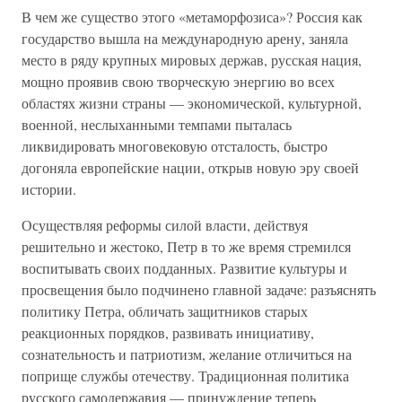
В чем же существо этого «метаморфозиса»? Россия как
государство вышла на международную арену, заняла
место в ряду крупных мировых держав, русская нация,
мощно проявив свою творческую энергию во всех
областях жизни страны — экономической, культурной,
военной, неслыханными темпами пыталась
ликвидировать многовековую отсталость, быстро
догоняла европейские нации, открыв новую эру своей
истории.
Осуществляя реформы силой власти, действуя
решительно и жестоко, Петр в то же время стремился
воспитывать своих подданных. Развитие культуры и
просвещения было подчинено главной задаче: разъяснять
политику Петра, обличать защитников старых
реакционных порядков, развивать инициативу,
сознательность и патриотизм, желание отличиться на
поприще службы отечеству. Традиционная политика
русского самодержавия — принуждение теперь