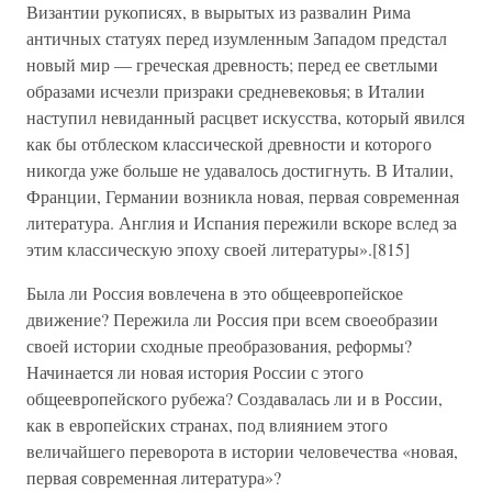
Византии рукописях, в вырытых из развалин Рима
античных статуях перед изумленным Западом предстал
новый мир — греческая древность; перед ее светлыми
образами исчезли призраки средневековья; в Италии
наступил невиданный расцвет искусства, который явился
как бы отблеском классической древности и которого
никогда уже больше не удавалось достигнуть. В Италии,
Франции, Германии возникла новая, первая современная
литература. Англия и Испания пережили вскоре вслед за
этим классическую эпоху своей литературы».[815]
Была ли Россия вовлечена в это общеевропейское
движение? Пережила ли Россия при всем своеобразии
своей истории сходные преобразования, реформы?
Начинается ли новая история России с этого
общеевропейского рубежа? Создавалась ли и в России,
как в европейских странах, под влиянием этого
величайшего переворота в истории человечества «новая,
первая современная литература»?