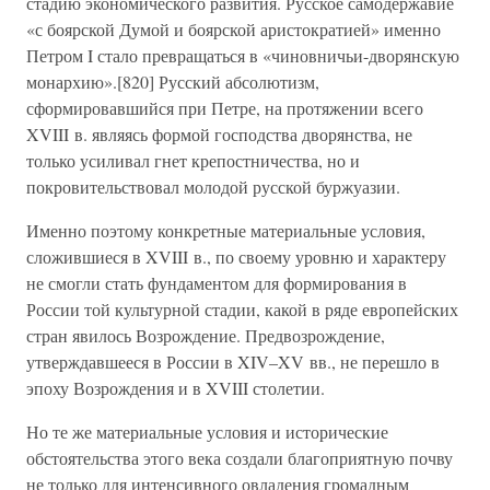
стадию экономического развития. Русское самодержавие
«с боярской Думой и боярской аристократией» именно
Петром I стало превращаться в «чиновничьи-дворянскую
монархию».[820] Русский абсолютизм,
сформировавшийся при Петре, на протяжении всего
XVIII в. являясь формой господства дворянства, не
только усиливал гнет крепостничества, но и
покровительствовал молодой русской буржуазии.
Именно поэтому конкретные материальные условия,
сложившиеся в XVIII в., по своему уровню и характеру
не смогли стать фундаментом для формирования в
России той культурной стадии, какой в ряде европейских
стран явилось Возрождение. Предвозрождение,
утверждавшееся в России в XIV–XV вв., не перешло в
эпоху Возрождения и в XVIII столетии.
Но те же материальные условия и исторические
обстоятельства этого века создали благоприятную почву
не только для интенсивного овладения громадным