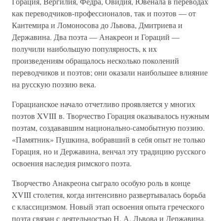
Горация, Вергилия, Федра, Овидия, Ювенала в переводах
как переводчиков-профессионалов, так и поэтов — от
Кантемира и Ломоносова до Львова, Дмитриева и
Державина. Два поэта — Анакреон и Гораций —
получили наибольшую популярность, к их
произведениям обращалось несколько поколений
переводчиков и поэтов; они оказали наибольшее влияние
на русскую поэзию века.
Горацианское начало отчетливо проявляется у многих
поэтов XVIII в. Творчество Горация оказывалось нужным
поэтам, создававшим национально-самобытную поэзию.
«Памятник» Пушкина, вобравший в себя опыт не только
Горация, но и Державина, венчал эту традицию русского
освоения наследия римского поэта.
Творчество Анакреона сыграло особую роль в конце
XVIII столетия, когда интенсивно развертывалась борьба
с классицизмом. Новый этап освоения опыта греческого
поэта связан с деятельностью Н. А. Львова и Державина.