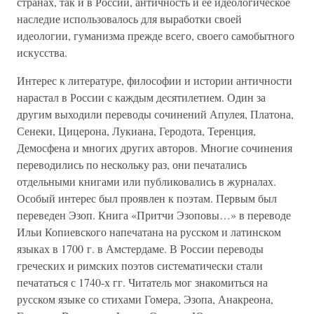
странах, так и в России, античность и ее идеологическое
наследие использовалось для выработки своей
идеологии, гуманизма прежде всего, своего самобытного
искусства.
Интерес к литературе, философии и истории античности
нарастал в России с каждым десятилетием. Один за
другим выходили переводы сочинений Апулея, Платона,
Сенеки, Цицерона, Лукиана, Геродота, Теренция,
Демосфена и многих других авторов. Многие сочинения
переводились по нескольку раз, они печатались
отдельными книгами или публиковались в журналах.
Особый интерес был проявлен к поэтам. Первым был
переведен Эзоп. Книга «Притчи Эзоповы…» в переводе
Ильи Копиевского напечатана на русском и латинском
языках в 1700 г. в Амстердаме. В России переводы
греческих и римских поэтов систематически стали
печататься с 1740-х гг. Читатель мог знакомиться на
русском языке со стихами Гомера, Эзопа, Анакреона,