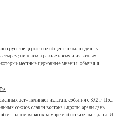
икона русское церковное общество было единым
тырем; но в нем в разное время и из разных
екоторые местные церковные мнения, обычаи и
т»
менных лет» начинает излагать события с 852 г. Под
дельных союзов славян востока Европы брали дань
 об изгнании варягов за море и об отказе им в дани. И