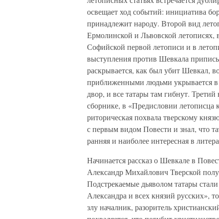
освещает ход событий: инициатива бо
принадлежит народу. Второй вид летоп
Ермолинской и Львовской летописях, 
Софийской первой летописи и в летоп
выступления против Шевкала приписыв
раскрывается, как был убит Шевкал, во
приближенными людьми укрывается в 
двор, и все татары там гибнут. Трети
сборнике, в «Предисловии летописца 
риторическая похвала тверскому князю
с первым видом Повести и знал, что 
ранняя и наиболее интересная в лите
Начинается рассказ о Шевкале в Повест
Александр Михайлович Тверской получ
Подстрекаемые дьяволом татары стали 
Александра и всех князий русских», то
злу началник, разоритель христиански
похваляется, что погубит христианство