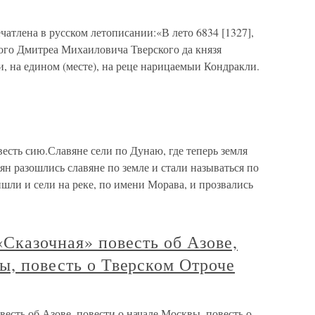
чатлена в русском летописании:«В лето 6834 [1327],
кого Дмитреа Михаиловича Тверского да князя
, на едином (месте), на реце нарицаемыи Кондракли.
есть сию.Славяне сели по Дунаю, где теперь земля
вян разошлись славяне по земле и стали называться по
ишли и сели на реке, по имени Морава, и прозвались
«Сказочная» повесть об Азове,
ы, повесть о Тверском Отроче
весть об Азове, повести о начале Москвы, повесть о