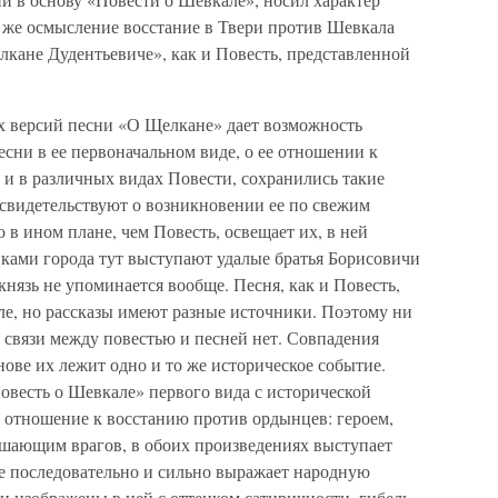
 же осмысление восстание в Твери против Шевкала
лкане Дудентьевиче», как и Повесть, представленной
х версий песни «О Щелкане» дает возможность
есни в ее первоначальном виде, о ее отношении к
к и в различных видах Повести, сохранились такие
свидетельствуют о возникновении ее по свежим
 в ином плане, чем Повесть, освещает их, в ней
ками города тут выступают удалые братья Борисовичи
князь не упоминается вообще. Песня, как и Повесть,
ле, но рассказы имеют разные источники. Поэтому ни
 связи между повестью и песней нет. Совпадения
нове их лежит одно и то же историческое событие.
овесть о Шевкале» первого вида с исторической
отношение к восстанию против ордынцев: героем,
шающим врагов, в обоих произведениях выступает
ее последовательно и сильно выражает народную
и изображены в ней с оттенком сатиричности, гибель