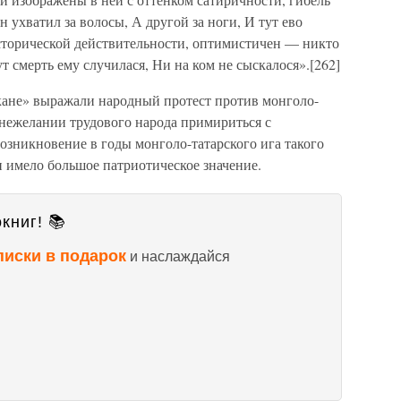
 ухватил за волосы, А другой за ноги, И тут ево
исторической действительности, оптимистичен — никто
т смерть ему случилася, Ни на ком не сыскалося».[262]
кане» выражали народный протест против монголо-
о нежелании трудового народа примириться с
озникновение в годы монголо-татарского ига такого
 имело большое патриотическое значение.
книг! 📚
писки в подарок
и наслаждайся