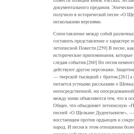
документального предания. Эпическое
получило в исторической песне «О Ще
несколькими версиями.
Сопоставление между собой различны
составить представление о характере п
летописной Повести.[259] В песне, ка
исторические припоминания, которые 
следам события.[260] Но песня немного
действуют другие персонажи. Защитни
— тверской тысяцкий с братом,[261] а 
питается устными рассказами о Шевка
непосредственной, ни опосредованной
между ними объясняются тем, что в ос
Общее, что объединяет летописную «П
песней «О Щелкане Дудентьевиче», — 
восстающим против ордынцев и сокру
народ. И песня в этом отношении бол
оценку события: ордынские насильник