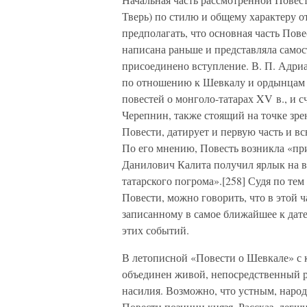
Тверь) по стилю и общему характеру от
предполагать, что основная часть Пове
написана раньше и представляла самос
присоединено вступление. В. П. Адриа
по отношению к Шевкалу и ордынцам 
повестей о монголо-татарах XV в., и сч
Черепнин, также стоящий на точке зре
Повести, датирует и первую часть и в
По его мнению, Повесть возникла «при
Данилович Калита получил ярлык на ве
татарского погрома».[258] Судя по те
Повести, можно говорить, что в этой 
записанному в самое ближайшее к дате
этих событий.
В летописной «Повести о Шевкале» с 
объединен живой, непосредственный р
насилия. Возможно, что устным, наро
Повести позиции князя. Рассказ, легш