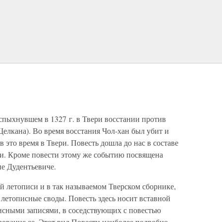
спыхнувшем в 1327 г. в Твери восстании против
Щелкана). Во время восстания Чол-хан был убит и
 это время в Твери. Повесть дошла до нас в составе
ми. Кроме повести этому же событию посвящена
не Дудентьевиче.
й летописи и в так называемом Тверском сборнике,
е летописные своды. Повесть здесь носит вставной
писными записями, в соседствующих с повестью
рование ее. Этот вид Повести наиболее подробно