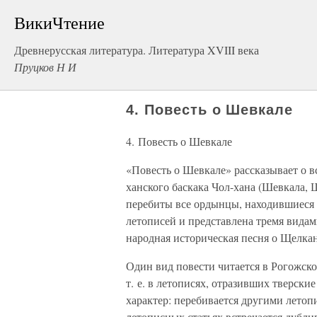
ВикиЧтение
Древнерусская литература. Литература XVIII века
Пруцков Н И
4. Повесть о Шевкале
4. Повесть о Шевкале
«Повесть о Шевкале» рассказывает о в
ханского баскака Чол-хана (Шевкала, 
перебиты все ордынцы, находившиеся в
летописей и представлена тремя вида
народная историческая песня о Щелка
Один вид повести читается в Рогожско
т. е. в летописях, отразивших тверски
характер: перебивается другими лето
летописных статьях встречается дубли