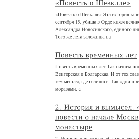
«Повесть о Шевклле»
«Повесть о Шевклле» Эта история запе
сентября 15, убиша в Орде князя вели
Александра Новосилского, единого дни
Того же лета заложиша на
Повесть временных лет
Повесть временных лет Так начнем пов
Венгерская и Болгарская. И от тех сла
тем местам, где селились. Так одни пр
моравами, а
2. История и вымысел. 
повести о начале Москв
монастыре
2. История и вымысел. «Сказочная» по