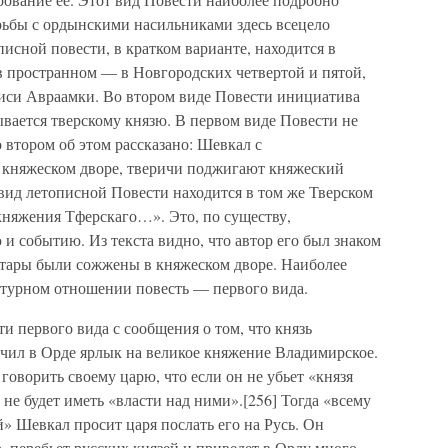
рьбы с ордынскими насильниками здесь всецело
исной повести, в кратком варианте, находится в
в пространном — в Новгородских четвертой и пятой,
иси Авраамки. Во втором виде Повести инициатива
ается тверскому князю. В первом виде Повести не
 втором об этом рассказано: Шевкал с
княжеском дворе, тверичи поджигают княжеский
й вид летописной Повести находится в том же Тверском
княжения Тферскаго…». Это, по существу,
 и событию. Из текста видно, что автор его был знаком
татары были сожжены в княжеском дворе. Наиболее
ратурном отношении повесть — первого вида.
и первого вида с сообщения о том, что князь
ил в Орде ярлык на великое княжение Владимирское.
говорить своему царю, что если он не убьет «князя
 не будет иметь «власти над ними».[256] Тогда «всему
й» Шевкал просит царя послать его на Русь. Он
, перебьет русских князей и приведет в Орду много