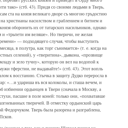
ти тако» (стб. 43). Придя со своими людьми в Тверь,
 сам ста на князя великаго дворе съ многою гръдостию
 на христианы насилством и граблением и битием и
 князя оборонить их от татарских насильников, однако
м и «трьпети им веляше». Но тверичи, не желая
времени» — подходящего случая, чтобы выступить
месяца, в полутра, как торг сънимается» (т. е. когда на
естных селений), у «тверитина», дьякона, «прозвище
младу и зело тучну», которую он вел на водопой к
мужи тферстии, не выдавайте!» (стб. 43). Этот вопль
лом к восстанию. Стычка в защиту Дудко переросла в
р: «…и удариша въ вся колоколы, и сташа вечем, и
 об избиении ордынцев в Твери (сначала в Москву, а
тухи, пасшие в поле коней: только они, «похватавше
разгневанных тверичей. В отместку ордынский царь
дой Федорчуком. Тверь была разорена и разграблена,
Псков.
и (рассказ о том, как и почему Шевкал пошел на