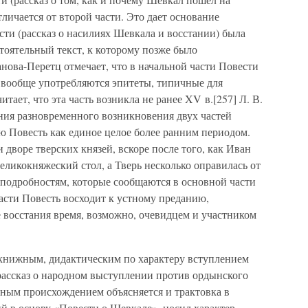
личается от второй части. Это дает основание
сти (рассказ о насилиях Шевкала и восстании) была
тоятельный текст, к которому позже было
нова-Перетц отмечает, что в начальной части Повести
вообще употребляются эпитеты, типичные для
итает, что эта часть возникла не ранее XV в.[257] Л. В.
ния разновременного возникновения двух частей
сю Повесть как единое целое более ранним периодом.
 дворе тверских князей, вскоре после того, как Иван
ликокняжеский стол, а Тверь несколько оправилась от
м подробностям, которые сообщаются в основной части
части Повесть восходит к устному преданию,
 восстания время, возможно, очевидцем и участником
книжным, дидактическим по характеру вступлением
ассказ о народном выступлении против ордынского
дным происхождением объясняется и трактовка в
ий в основу «Повести о Шевкале», носил характер