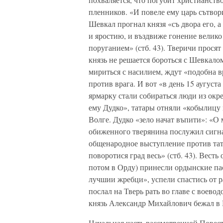
пленников. «И повеле ему царь сътвори
Шевкал прогнал князя «съ двора его, а
и яростию, и въздвиже гонение велико
поруганием» (стб. 43). Тверичи просят
князь не решается бороться с Шевкало
мириться с насилием, ждут «подобна 
против врага. И вот «в день 15 аугуста 
ярмарку стали собираться люди из окр
ему Дудко», татары отняли «кобылицу 
Волге. Дудко «зело начат въпити»: «О 
обиженного тверянина послужил сигна
общенародное выступление против тата
поворотися град весь» (стб. 43). Весть
потом в Орду) принесли ордынские пас
лучшии жребци», успели спастись от 
послал на Тверь рать во главе с воево
князь Александр Михайлович бежал в 
Начальная часть рассмотренной Повест