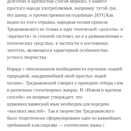
долготою и краткостью слогов мерной), у нашего
простого народа употребляемыя, например: тугой лук,
бел шатер, и прочия премногия подобныя».[853] Как
видно из этого отрывка, народная поэзия привела
Тредиаковского не только к идее тонической «долготы» и
«краткости» (к стопной системе), но и к размышлениям о
поэтических средствах, в частности о постоянных
эпитетах, являющихся характерной особенностью
устного творчества.
Наряду с обоснованием необходимости изучения «нашей
природной, наидревнейшей оной простых людей
поэзии», Тредиаковский говорит о принципе отбора слов
в различных стихотворных жанрах. В «Новом и кратком
способе» он впервые утверждает, что
церковнославянский язык необходим для передачи
«высоких мыслей». Так в творчестве Тредиаковского
было теоретически сформулировано одно из важнейших
требований классицизма — соотнесение языка с