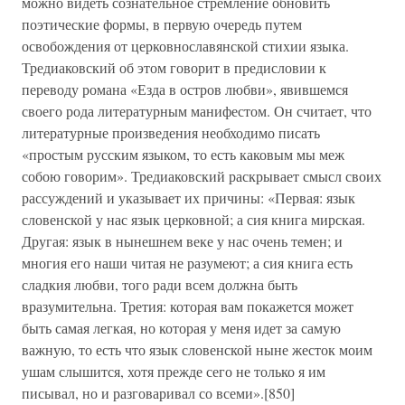
можно видеть сознательное стремление обновить
поэтические формы, в первую очередь путем
освобождения от церковнославянской стихии языка.
Тредиаковский об этом говорит в предисловии к
переводу романа «Езда в остров любви», явившемся
своего рода литературным манифестом. Он считает, что
литературные произведения необходимо писать
«простым русским языком, то есть каковым мы меж
собою говорим». Тредиаковский раскрывает смысл своих
рассуждений и указывает их причины: «Первая: язык
словенской у нас язык церковной; а сия книга мирская.
Другая: язык в нынешнем веке у нас очень темен; и
многия его наши читая не разумеют; а сия книга есть
сладкия любви, того ради всем должна быть
вразумительна. Третия: которая вам покажется может
быть самая легкая, но которая у меня идет за самую
важную, то есть что язык словенской ныне жесток моим
ушам слышится, хотя прежде сего не только я им
писывал, но и разговаривал со всеми».[850]