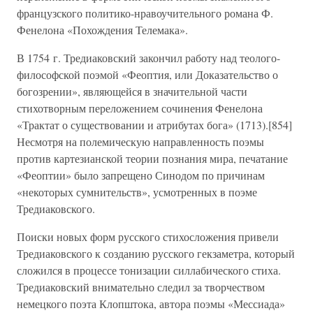
французского политико-нравоучительного романа Ф.
Фенелона «Похождения Телемака».
В 1754 г. Тредиаковский закончил работу над теолого-
философской поэмой «Феоптия, или Доказательство о
богозрении», являющейся в значительной части
стихотворным переложением сочинения Фенелона
«Трактат о существовании и атрибутах бога» (1713).[854]
Несмотря на полемическую направленность поэмы
против картезианской теории познания мира, печатание
«Феоптии» было запрещено Синодом по причинам
«некоторых сумнительств», усмотренных в поэме
Тредиаковского.
Поиски новых форм русского стихосложения привели
Тредиаковского к созданию русского гекзаметра, который
сложился в процессе тонизации силлабического стиха.
Тредиаковский внимательно следил за творчеством
немецкого поэта Клопштока, автора поэмы «Мессиада»