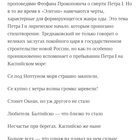
проповедями Феофана Прокоповича о смерти Петра I. Но
в то же время в «Элегии» намечаются черты,
характерные для формирующегося жанра оды. Это тема
Петра I и лирическое начало, которым пронизано
стихотворение. Тредиаковский не только говорит о
великих заслугах покойного царя в государственном
строительстве новой России, но как-то особенно
проникновенно вспоминает о пребывании Петра I на
Каспийском море:
Се под Нептуном моря страшно закипели,
Се купно с ветры волны громко заревели!
Стонет Океан, но уж другого не стало
Любителя. Балтийско — что близко то стало
Несчастье при берегах. Каспийско же ныне
Больше всех — что однажды плавал на нем сильне.