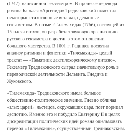
(1747), написанной гекзаметром. В процессе перевода
романа Барклая «Аргенида» Тредиаковский поместил
некоторые стихотворные вставки, сделанные
гекзаметром. В поэме «Тилемахида» (1766), состоящей из
15 тысяч стихов, он разработал звуковую организацию
русского гекзаметра и достиг в этом отношении
большого мастерства. В 1801 г. Радищев посвятил
анализу ритмики и фонетики «Тилемахиды» целый
трактат — «Памятник дактилохореическому витязю».
Гекзаметр Тредиаковского сыграл значительную роль в
переводческой деятельности Дельвига, Гнедича и
Жуковского.
«Тилемахида» Тредиаковского имела большое
общественно-политическое значение. Гневно обличая
«злых царей», льстецов, окружавших царя, поэт порицал
деспотию. Именно это и побудило Екатерину II в целях
дискредитации политических идей романа ошельмовать
перевод «Тилемахиды», осуществленный Тредиаковским.