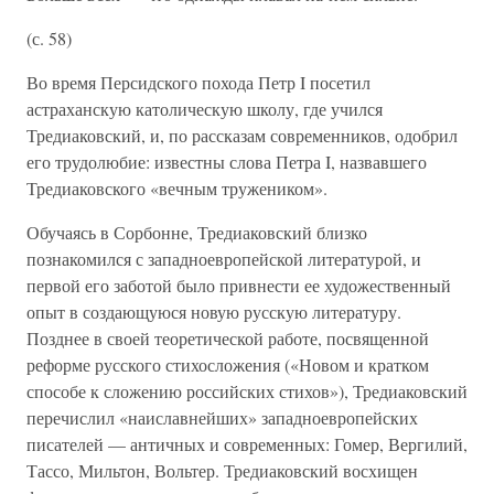
(с. 58)
Во время Персидского похода Петр I посетил
астраханскую католическую школу, где учился
Тредиаковский, и, по рассказам современников, одобрил
его трудолюбие: известны слова Петра I, назвавшего
Тредиаковского «вечным тружеником».
Обучаясь в Сорбонне, Тредиаковский близко
познакомился с западноевропейской литературой, и
первой его заботой было привнести ее художественный
опыт в создающуюся новую русскую литературу.
Позднее в своей теоретической работе, посвященной
реформе русского стихосложения («Новом и кратком
способе к сложению российских стихов»), Тредиаковский
перечислил «наиславнейших» западноевропейских
писателей — античных и современных: Гомер, Вергилий,
Тассо, Мильтон, Вольтер. Тредиаковский восхищен