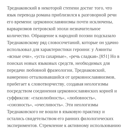
Тредиаковский в некоторой степени достиг того, что
язык перевода романа приблизился к разговорной речи
его времени: церковнославянизмы почти исключены,
варваризмов петровской эпохи незначительное
количество. Обращение к народной поэзии подсказало
Тредиаковскому ряд словосочетаний, которые он удачно
использовал для характеристики героини: у Аминты
«ясные очи», «уста сахарные», «речь сладкая».[851] Но в
поисках новых языковых средств, необходимых для
передачи любовной фразеологии, Тредиаковский,
намеренно отталкивавшийся от церковнославянизмов,
прибегает к словотворчеству, создавая неологизмы
посредством соединения церковнославянских корней и
суффиксов: «глазолюбность», «любовность»,
«союзность», «очесливость». Эти неологизмы
Тредиаковского не вошли в языковую практику и
остались свидетельством его ранних филологических
экспериментов. Стремление к активному использованию