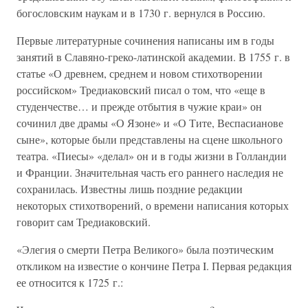
богословским наукам и в 1730 г. вернулся в Россию.
Первые литературные сочинения написаны им в годы
занятий в Славяно-греко-латинской академии. В 1755 г. в
статье «О древнем, среднем и новом стихотворении
российском» Тредиаковский писал о том, что «еще в
студенчестве… и прежде отбытия в чужие краи» он
сочинил две драмы «О Язоне» и «О Тите, Веспасианове
сыне», которые были представлены на сцене школьного
театра. «Пиесы» «делал» он и в годы жизни в Голландии
и Франции. Значительная часть его раннего наследия не
сохранилась. Известны лишь поздние редакции
некоторых стихотворений, о времени написания которых
говорит сам Тредиаковский.
«Элегия о смерти Петра Великого» была поэтическим
откликом на известие о кончине Петра I. Первая редакция
ее относится к 1725 г.: