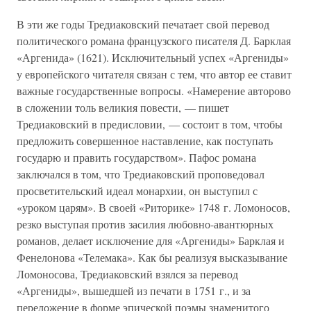
В эти же годы Тредиаковский печатает свой перевод
политического романа французского писателя Д. Барклая
«Аргенида» (1621). Исключительный успех «Аргениды»
у европейского читателя связан с тем, что автор ее ставит
важные государственные вопросы. «Намерение авторово
в сложении толь великия повести, — пишет
Тредиаковский в предисловии, — состоит в том, чтобы
предложить совершенное наставление, как поступать
государю и править государством». Пафос романа
заключался в том, что Тредиаковский проповедовал
просветительский идеал монархии, он выступил с
«уроком царям». В своей «Риторике» 1748 г. Ломоносов,
резко выступая против засилия любовно-авантюрных
романов, делает исключение для «Аргениды» Барклая и
Фенелонова «Телемака». Как бы реализуя высказывание
Ломоносова, Тредиаковский взялся за перевод
«Аргениды», вышедшей из печати в 1751 г., и за
переложение в форме эпической поэмы знаменитого