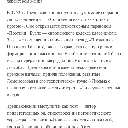
характером жанра.
В 1752 г. Тредиаковский выпустил двухтомное собрание
своих сочинений — «Сочинения как стихами, так и
прозою». Оно открывается стихотворным переводом
«Поэтики» Буало — европейского кодекса классицизма.
Здесь же помещен прозаический перевод «Послания к
Пизонам» Горация, также сыгравшего важную роль в
формировании классицизма. В собрании сочинений была
издана переработанная редакция «Нового и краткого
способа». Тредиаковский изменил некоторые свои
прежние взгляды, приняв положения, развитые
Ломоносовым в его теоретическом труде («Письма о
правилах российского стихотворства») и осуществленные
в одах.
Тредиаковский выступил и как поэт — автор
приветственных од, стихотворений патриотического
характера, религиозно-философских стихов (псалмы),
светской лирики и обширного цикла басен.