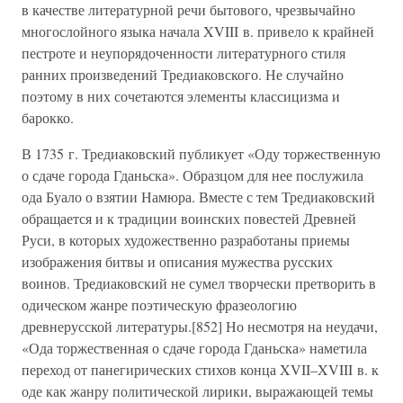
в качестве литературной речи бытового, чрезвычайно
многослойного языка начала XVIII в. привело к крайней
пестроте и неупорядоченности литературного стиля
ранних произведений Тредиаковского. Не случайно
поэтому в них сочетаются элементы классицизма и
барокко.
В 1735 г. Тредиаковский публикует «Оду торжественную
о сдаче города Гданьска». Образцом для нее послужила
ода Буало о взятии Намюра. Вместе с тем Тредиаковский
обращается и к традиции воинских повестей Древней
Руси, в которых художественно разработаны приемы
изображения битвы и описания мужества русских
воинов. Тредиаковский не сумел творчески претворить в
одическом жанре поэтическую фразеологию
древнерусской литературы.[852] Но несмотря на неудачи,
«Ода торжественная о сдаче города Гданьска» наметила
переход от панегирических стихов конца XVII–XVIII в. к
оде как жанру политической лирики, выражающей темы