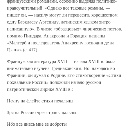
французскими романами, особенно выделяя политико-
нравоучительный: «Однако все таковые романы, —
пишет он, — насилу могут ли перевесить хорошеством
одну Барклаеву Аргениду, латинским языком хитро
написанную». В числе «образцовых» лирических поэтов,
помимо Пиндара, Анакреона и Горация, названы
«Малгерб и последователь Анакреону господин де ла
Гранж» (с. 417).
Французская литература XVII — начала XVIII в. была
внимательно изучена Тредиаковским. Но, находясь во
Франции, он думал о Родине. Его стихотворение «Стихи
похвальные России» положили начало русской
патриотической лирике XVIII в.:
Начну на флейте стихи печальны,
Зря на Россию чрез страны дальны:
Ибо все днесь мне ее доброты