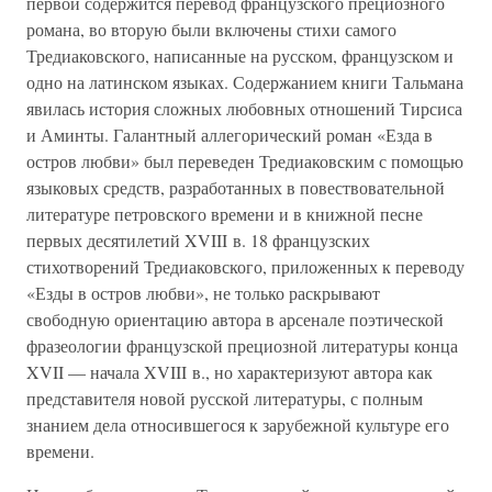
первой содержится перевод французского прециозного
романа, во вторую были включены стихи самого
Тредиаковского, написанные на русском, французском и
одно на латинском языках. Содержанием книги Тальмана
явилась история сложных любовных отношений Тирсиса
и Аминты. Галантный аллегорический роман «Езда в
остров любви» был переведен Тредиаковским с помощью
языковых средств, разработанных в повествовательной
литературе петровского времени и в книжной песне
первых десятилетий XVIII в. 18 французских
стихотворений Тредиаковского, приложенных к переводу
«Езды в остров любви», не только раскрывают
свободную ориентацию автора в арсенале поэтической
фразеологии французской прециозной литературы конца
XVII — начала XVIII в., но характеризуют автора как
представителя новой русской литературы, с полным
знанием дела относившегося к зарубежной культуре его
времени.