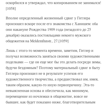
оскорбился и утверждал, что копированием не занимался!
[1058]
Вполне определенный жизненный сдвиг у Гитлера
произошел вскоре после его знакомства с Ханишем: оба
они накануне Рождества 1909 года (незадолго до 25
декабря) оказались постояльцами некоего мужского
общежития на Meldemfnnstr., 27.[1059]
Лишь с этого-то момента времени, заметим, Гитлер и
получал возможность заняться своими художественными
поделками — где он еще мог бы это делать посреди зимы,
будучи бездомным? Поэтому материальный сдвиг в быту
Гитлера произошел не в результате успехов его
художественного творчества, а предшествовал им, имея,
таким образом, какую-то иную первопричину. Эта-то
невыясненная основа и обеспечила, как минимум,
перемещение из ночлежки в общежитие, вовсе не
бывшее, как будет показано ниже, благотворительным