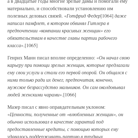
а в двадцатые годы многие зрелые дамы и помогали ему
материально, и способствовали установлению им
полезных деловых связей. «
Готфрид Федер
[1064]
даже
написал памфлет, в котором обвинял Гитлера в
предпочтении «компании красивых женщин» его
обязательствам в качестве главы партии рабочего
класса
».[1065]
Генрих Манн писал вполне определенно: «
Он начал свою
карьеру при помощи зрелых женщин, которые предлагали
ему свои услуги и стали его первой опорой. Он общался с
ними только ради их денег, предпочитая, конечно,
мужское безрассудство мальчиков. Он сам околдовывал
людей женскими чарами
».[1066]
Мазер писал с явно оправдательным уклоном:
«
Ценности, полученные от «влюбленных женщин», он
обычно использовал в качестве гарантий под
предоставленные кредиты, с помощью которых ему
удавалось поддерживать партию в трудных