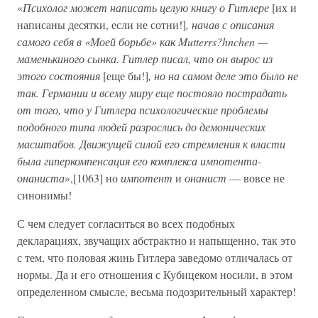
«
Психолог может написать целую книгу о Гитлере
[их и
написаны десятки, если не сотни!]
, начав с описания
самого себя в «Моей борьбе» как Mutterrs?hnchen —
маменькиного сынка. Гитлер писал, что он вырос из
этого состояния
[еще бы!]
, но на самом деле это было не
так. Германии и всему миру еще постояло пострадать
от того, что у Гитлера психологические проблемы
подобного типа людей разрослись до демонических
масштабов. Движущей силой его стремления к власти
была гиперкомпенсация его комплекса импотента-
онаниста
»,[1063] но
импотент
и
онанист
— вовсе не
синонимы!
С чем следует согласиться во всех подобных
декларациях, звучащих абстрактно и напыщенно, так это
с тем, что половая жинь Гитлера заведомо отличалась от
нормы. Да и его отношения с Кубицеком носили, в этом
определенном смысле, весьма подозрительный характер!