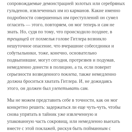
сопровождаемые демонстрацией золотых или серебряных
гульденов, извлеченных им из карманов. Какие именно
подробности совершенных им преступлений он сумел
огласить — этого, повторяем, он мог теперь и сам не
знать. Но, судя по тому, что происходило позднее, в
трещащей
от похмелья голове Гитлера возникло
нешуточное опасение, что вчерашние собеседники и
собутыльники, тоже, конечно, основательно
подвыпившие, могут сегодня, протрезвев и подумав,
немедленно донести в полицию, а та, если поверит
серьезности возведенного
поклепа
, также немедленно
должна броситься хватать Гитлера. И, не дожидаясь
этого, он должен был
улепетывать
сам.
Мы не можем представить себе в точности, как он мог
конкретно решить: задержаться ли еще чуть-чуть, чтобы
снова упрятать в тайник уже извлеченную и
упакованную часть сокровищ, или немедленно выехать
вместе с этой поклажей, рискуя быть пойманным с