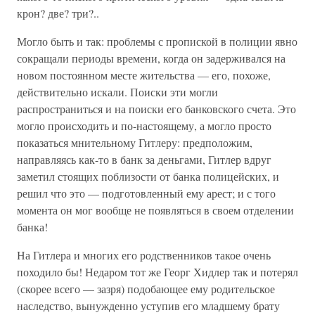
крон? две? три?..
Могло быть и так: проблемы с пропиской в полиции явно
сокращали периоды времени, когда он задерживался на
новом постоянном месте жительства — его, похоже,
действительно искали. Поиски эти могли
распространиться и на поиски его банковского счета. Это
могло происходить и по-настоящему, а могло просто
показаться мнительному Гитлеру: предположим,
направляясь как-то в банк за деньгами, Гитлер вдруг
заметил стоящих поблизости от банка полицейских, и
решил что это — подготовленный ему арест; и с того
момента он мог вообще не появляться в своем отделении
банка!
На Гитлера и многих его родственников такое очень
походило бы! Недаром тот же Георг Хидлер так и потерял
(скорее всего — зазря) подобающее ему родительское
наследство, вынужденно уступив его младшему брату