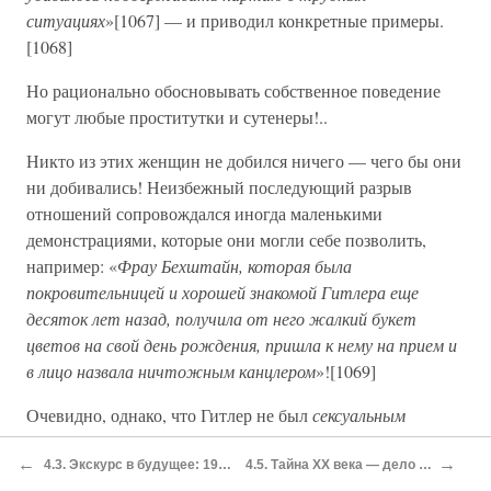
ситуациях
»[1067] — и приводил конкретные примеры.
[1068]
Но рационально обосновывать собственное поведение
могут любые проститутки и сутенеры!..
Никто из этих женщин не добился ничего — чего бы они
ни добивались! Неизбежный последующий разрыв
отношений сопровождался иногда маленькими
демонстрациями, которые они могли себе позволить,
например: «
Фрау Бехштайн, которая была
покровительницей и хорошей знакомой Гитлера еще
десяток лет назад, получила от него жалкий букет
цветов на свой день рождения, пришла к нему на прием и
в лицо назвала ничтожным канцлером
»![1069]
Очевидно, однако, что Гитлер не был
сексуальным
гигантом
— иначе бы об этом появилось не
←
→
единственное позитивное свидетельство его
4.3. Экскурс в будущее: 1941 год под Москвой.
4.5. Тайна ХХ века — дело полковника Редля.