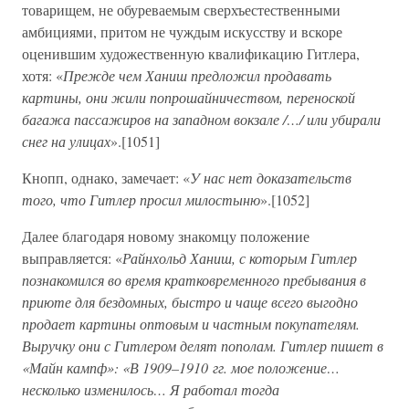
товарищем, не обуреваемым сверхъестественными
амбициями, притом не чуждым искусству и вскоре
оценившим художественную квалификацию Гитлера,
хотя: «
Прежде чем Ханиш предложил продавать
картины, они жили попрошайничеством, переноской
багажа пассажиров на западном вокзале /…/ или убирали
снег на улицах
».[1051]
Кнопп, однако, замечает: «
У нас нет доказательств
того, что Гитлер просил милостыню
».[1052]
Далее благодаря новому знакомцу положение
выправляется: «
Райнхольд Ханиш, с которым Гитлер
познакомился во время кратковременного пребывания в
приюте для бездомных, быстро и чаще всего выгодно
продает картины оптовым и частным покупателям.
Выручку они с Гитлером делят пополам. Гитлер пишет в
«Майн кампф»: «В 1909–1910 гг. мое положение…
несколько изменилось… Я работал тогда