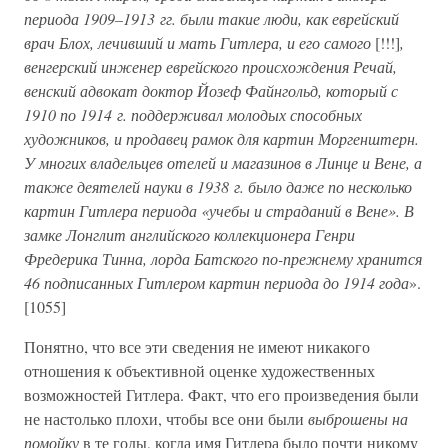
периода 1909–1913 гг. были такие люди, как еврейский
врач Блох, лечивший и мать Гитлера, и его самого
[!!!]
,
венгерский инженер еврейского происхождения Речай,
венский адвокат доктор Йозеф Файнгольд, который с
1910 по 1914 г. поддерживал молодых способных
художников, и продавец рамок для картин Моргенштерн.
У многих владельцев отелей и магазинов в Линце и Вене, а
также деятелей науки в 1938 г. было даже по несколько
картин Гитлера периода «учебы и страданий в Вене». В
замке Лонглит английского коллекционера Генри
Фредерика Тинна, лорда Батского по-прежнему хранится
46 подписанных Гитлером картин периода до 1914 года
».
[1055]
Понятно, что все эти сведения не имеют никакого
отношения к объективной оценке художественных
возможностей Гитлера. Факт, что его произведения были
не настолько плохи, чтобы все они были
выброшены на
помойку
в те годы, когда имя Гитлера было почти никому