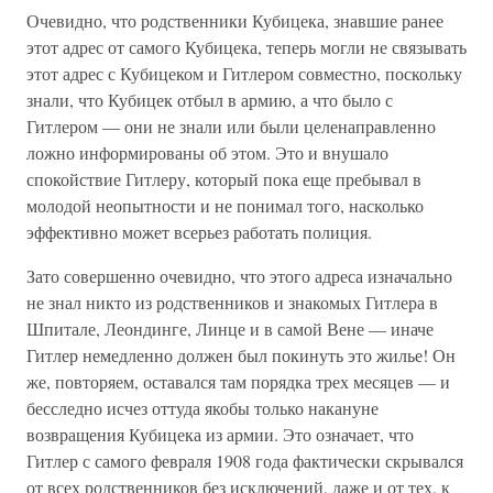
Очевидно, что родственники Кубицека, знавшие ранее
этот адрес от самого Кубицека, теперь могли не связывать
этот адрес с Кубицеком и Гитлером совместно, поскольку
знали, что Кубицек отбыл в армию, а что было с
Гитлером — они не знали или были целенаправленно
ложно информированы об этом. Это и внушало
спокойствие Гитлеру, который пока еще пребывал в
молодой неопытности и не понимал того, насколько
эффективно может всерьез работать полиция.
Зато совершенно очевидно, что этого адреса изначально
не знал никто из родственников и знакомых Гитлера в
Шпитале, Леондинге, Линце и в самой Вене — иначе
Гитлер немедленно должен был покинуть это жилье! Он
же, повторяем, оставался там порядка трех месяцев — и
бесследно исчез оттуда якобы только накануне
возвращения Кубицека из армии. Это означает, что
Гитлер с самого февраля 1908 года фактически скрывался
от всех родственников без исключений, даже и от тех, к