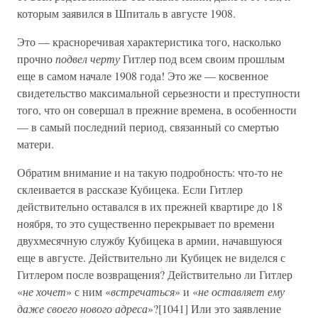
которым заявился в Шпиталь в августе 1908.
Это — красноречивая характеристика того, насколько
прочно
подвел черту
Гитлер под всем своим прошлым
еще в самом начале 1908 года! Это же — косвенное
свидетельство максимальной серьезности и преступности
того, что он совершал в прежние времена, в особенности
— в самый последний период, связанный со смертью
матери.
Обратим внимание и на такую подробность: что-то не
склеивается в рассказе Кубицека. Если Гитлер
действительно оставался в их прежней квартире до 18
ноября, то это существенно перекрывает по времени
двухмесячную службу Кубицека в армии, начавшуюся
еще в августе. Действительно ли Кубицек не виделся с
Гитлером после возвращения? Действительно ли Гитлер
«
не хочет
» с ним «
встречаться
» и «
не оставляет ему
даже своего нового адреса
»?[1041] Или это заявление