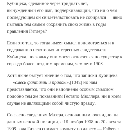
Кубицека, сделанное через тридцать лет, —
вынужденный его шаг, подчеркивающий, что ни о чем
последующем он свидетельствовать не собирался — явно
пытаясь тем самым сохранить свою жизнь в годы
правления Гитлера?
Если это так, то тогда имеет смысл присмотреться и к
содержанию некоторых интересных свидетельств
Кубицека, поскольку они могут относиться по существу к
гораздо более поздним временам, чем лето 1908.
Хотя ныне бытует мнение о том, что записки Кубицека
— «
смесь фантазии и правды
»,[1042] но нам
представляется, что они наполнены особым смыслом —
подобно тем же показаниям Гестапо-Мюллера, ни в коем
случае не являющими собой чистую правду.
Согласно сведениям Мазера, основанным, очевидно, на
данных венской полиции, с 18 ноября 1908 по 20 августа
1909 года Гитлер снимает комнату по адресу — Felberstr.,