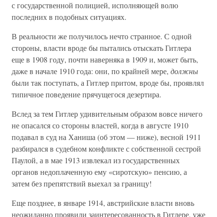
с государственной полицией, исполняющей волю
последних в подобных ситуациях.
В реальности же получилось нечто странное. С одной
стороны, власти вроде бы пытались отыскать Гитлера
еще в 1908 году, почти наверняка в 1909 и, может быть,
даже в начале 1910 года: они, по крайней мере,
должны
были так поступать, а Гитлер притом, вроде бы, проявлял
типичное поведение прячущегося дезертира.
Вслед за тем Гитлер удивительным образом вовсе ничего
не опасался со стороны властей, когда в августе 1910
подавал в суд на Ханиша (об этом — ниже), весной 1911
разбирался в судебном конфликте с собственной сестрой
Паулой, а в мае 1913 извлекал из государственных
органов недоплаченную ему «сиротскую» пенсию, а
затем без препятствий выехал за границу!
Еще позднее, в январе 1914, австрийские власти вновь
неожиданно проявили заинтересованность в Гитлере, уже