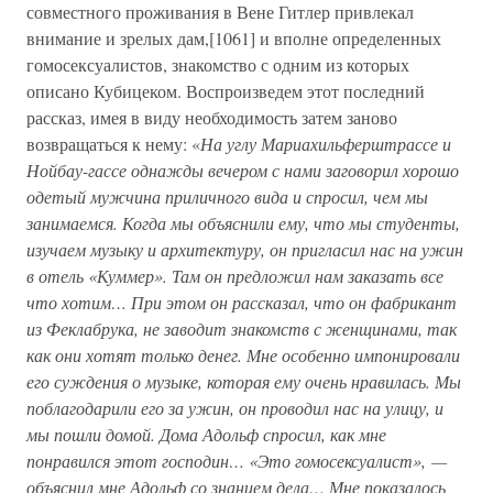
совместного проживания в Вене Гитлер привлекал
внимание и зрелых дам,[1061] и вполне определенных
гомосексуалистов, знакомство с одним из которых
описано Кубицеком. Воспроизведем этот последний
рассказ, имея в виду необходимость затем заново
возвращаться к нему: «
На углу Мариахильферштрассе и
Нойбау-гассе однажды вечером с нами заговорил хорошо
одетый мужчина приличного вида и спросил, чем мы
занимаемся. Когда мы объяснили ему, что мы студенты,
изучаем музыку и архитектуру, он пригласил нас на ужин
в отель «Куммер». Там он предложил нам заказать все
что хотим… При этом он рассказал, что он фабрикант
из Феклабрука, не заводит знакомств с женщинами, так
как они хотят только денег. Мне особенно импонировали
его суждения о музыке, которая ему очень нравилась. Мы
поблагодарили его за ужин, он проводил нас на улицу, и
мы пошли домой. Дома Адольф спросил, как мне
понравился этот господин… «Это гомосексуалист», —
объяснил мне Адольф со знанием дела… Мне показалось