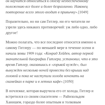
он научится относиться к своему необеспеченному
положению все более и более безразлично. Наконец
повторение всего этого входит в привычку
».[1049]
Поразительно, но ни сам Гитлер, ни его читатели не
узрели здесь никаких противоречий: уж либо одно, либо
другое!
Можно полагать, что все последнее относится именно к
самому Гитлеру — по меньшей мере в течение осени и
начала зимы 1909 года: «
Конрад Хейден, автор первой
значительной биографии Гитлера, установил, что в это
время Гитлер, оказавшись в «горькой нужде», был
вынужден несколько ночей провести без крыши над
головой и пока не наступили холода ночевать на
скамейках в парке и в летних кафе
».[1050]
В ночлежке, которая выручила его от холода, Гитлер и
встретился со своим спасителем — Райнхольдом
Ханишем, гораздо более опытным и толковым