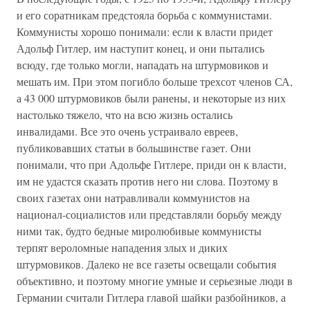
и его соратникам предстояла борьба с коммунистами.
Коммунисты хорошо понимали: если к власти придет
Адольф Гитлер, им наступит конец, и они пытались
всюду, где только могли, нападать на штурмовиков и
мешать им. При этом погибло больше трехсот членов СА,
а 43 000 штурмовиков были ранены, и некоторые из них
настолько тяжело, что на всю жизнь остались
инвалидами. Все это очень устраивало евреев,
публиковавших статьи в большинстве газет. Они
понимали, что при Адольфе Гитлере, приди он к власти,
им не удастся сказать против него ни слова. Поэтому в
своих газетах они натравливали коммунистов на
национал-социалистов или представляли борьбу между
ними так, будто бедные миролюбивые коммунисты
терпят вероломные нападения злых и диких
штурмовиков. Далеко не все газеты освещали события
объективно, и поэтому многие умные и серьезные люди в
Германии считали Гитлера главой шайки разбойников, а