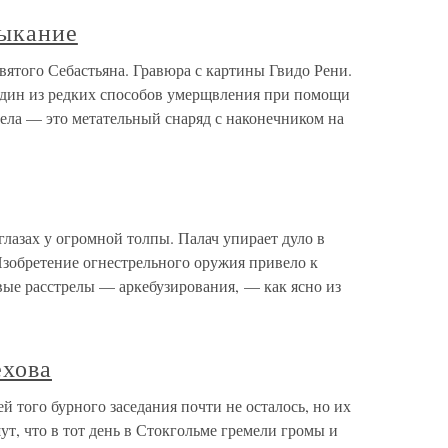
тыкание
святого Себастьяна. Гравюра с картины Гвидо Рени.
 один из редких способов умерщвления при помощи
рела — это метательный снаряд с наконечником на
 глазах у огромной толпы. Палач упирает дуло в
Изобретение огнестрельного оружия привело к
вые расстрелы — аркебузирования, — как ясно из
ехова
й того бурного заседания почти не осталось, но их
т, что в тот день в Стокгольме гремели громы и