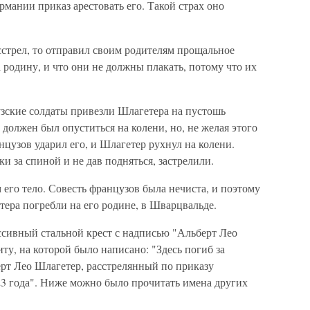
рмании приказ арестовать его. Такой страх оно
асстрел, то отправил своим родителям прощальное
а родину, и что они не должны плакать, потому что их
узские солдаты привезли Шлагетера на пустошь
олжен был опуститься на колени, но, не желая этого
нцузов ударил его, и Шлагетер рухнул на колени.
и за спиной и не дав подняться, застрелили.
 его тело. Совесть французов была нечиста, и поэтому
тера погребли на его родине, в Шварцвальде.
ссивный стальной крест с надписью "Альберт Лео
ту, на которой было написано: "Здесь погиб за
ерт Лео Шлагетер, расстрелянный по приказу
23 года". Ниже можно было прочитать имена других