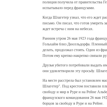
полиция получила от правительства Ге
испытывало перед французами.
Когда Шлагетер узнал, что его ждет р
письмо. Он писал, что готов умереть з
ждет встреча с ним на небесах.
Ранним утром 26 мая 1923 года франц
Гольхайм близ Дюсельдорфа. Пленный д
делать, продолжал стоять. Один из фра
Потом ему крепко-накрепко связали рук
Друзья убитого потребовали выдать им
они удовлетворили эту просьбу. Шлаге
На месте расстрела был установлен ма
Шлагетер". Под крестом поставили пли
свободу и мир в Руре и на Рейне Альб
французского командования 26 мая 19
борцов за свободу в Руре и на Рейне.