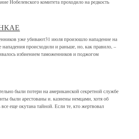
ание Нобелевского комитета проходило на редкость
ИНКАЕ
ков уже убивают31 июля произошло нападение на
 нападения происходили и раньше, но, как правило, –
чивалось избиением таможенников и поджогом
тельно были потери на американской секретной службе
нты были арестованы и. казнены немцами, хотя об
ь все еще окутана тайной. Если те, кто жертвовал