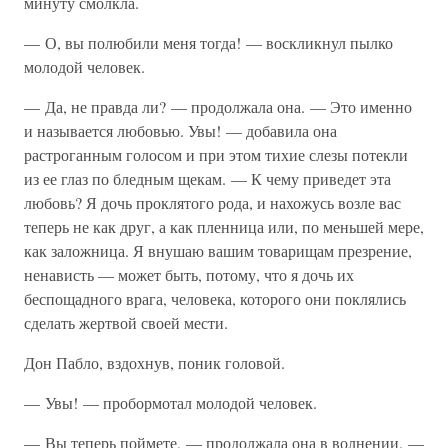
минуту смолкла.
— О, вы полюбили меня тогда! — воскликнул пылко
молодой человек.
— Да, не правда ли? — продолжала она. — Это именно
и называется любовью. Увы! — добавила она
растроганным голосом и при этом тихие слезы потекли
из ее глаз по бледным щекам. — К чему приведет эта
любовь? Я дочь проклятого рода, и нахожусь возле вас
теперь не как друг, а как пленница или, по меньшей мере,
как заложница. Я внушаю вашим товарищам презрение,
ненависть — может быть, потому, что я дочь их
беспощадного врага, человека, которого они поклялись
сделать жертвой своей мести.
Дон Пабло, вздохнув, поник головой.
— Увы! — пробормотал молодой человек.
— Вы теперь поймете, — продолжала она в волнении, —