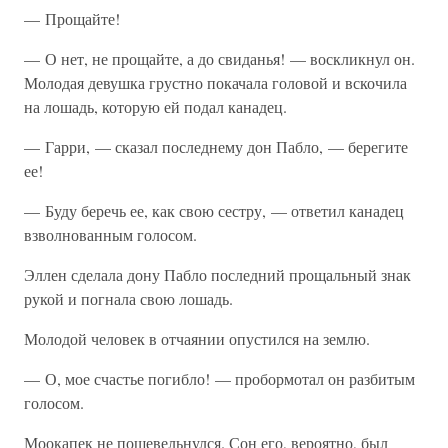
— Прощайте!
— О нет, не прощайте, а до свиданья! — воскликнул он.
Молодая девушка грустно покачала головой и вскочила
на лошадь, которую ей подал канадец.
— Гарри, — сказал последнему дон Пабло, — берегите
ее!
— Буду беречь ее, как свою сестру, — ответил канадец
взволнованным голосом.
Эллен сделала дону Пабло последний прощальный знак
рукой и погнала свою лошадь.
Молодой человек в отчаянии опустился на землю.
— О, мое счастье погибло! — пробормотал он разбитым
голосом.
Моокапек не пошевельнулся. Сон его, вероятно, был