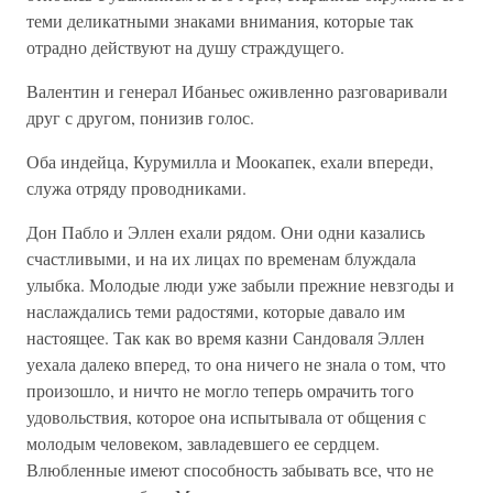
теми деликатными знаками внимания, которые так
отрадно действуют на душу страждущего.
Валентин и генерал Ибаньес оживленно разговаривали
друг с другом, понизив голос.
Оба индейца, Курумилла и Моокапек, ехали впереди,
служа отряду проводниками.
Дон Пабло и Эллен ехали рядом. Они одни казались
счастливыми, и на их лицах по временам блуждала
улыбка. Молодые люди уже забыли прежние невзгоды и
наслаждались теми радостями, которые давало им
настоящее. Так как во время казни Сандоваля Эллен
уехала далеко вперед, то она ничего не знала о том, что
произошло, и ничто не могло теперь омрачить того
удовольствия, которое она испытывала от общения с
молодым человеком, завладевшего ее сердцем.
Влюбленные имеют способность забывать все, что не