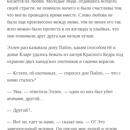
касается их любви. Молодые люди, отдавшись всецело
своей страсти, не помнили ничего и были счастливы тем,
что могли проводить время вместе. Слово любовь не
было еще произнесено между ними, тем не менее его так
ясно можно было прочесть в их взглядах и улыбках, что
они понимали друг друга как нельзя лучше.
Эллен рассказывала дону Пабло, каким способом ей и
донье Кларе удалось бежать из лагеря Красного Кедра под
охраною двух канадских охотников и сашема корасов.
— Кстати, об охотниках, — спросил дон Пабло, — что с
ними сталось?
— Увы, — ответила Эллен, — один из них был убит
апачами, другой…
— Другой?..
— Вот он, едет за нами, — сказал она. — О! Это
замечательный человек. Он предан мне душой и телом.