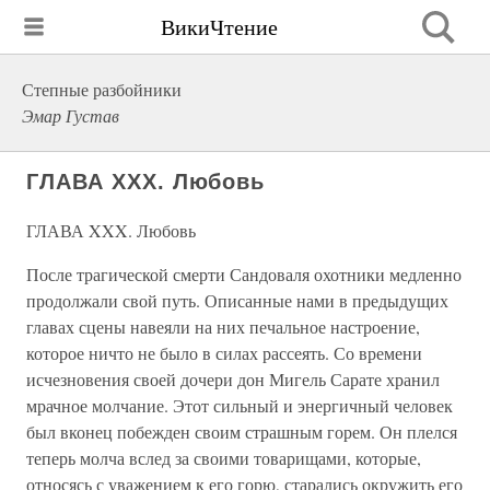
ВикиЧтение
Степные разбойники
Эмар Густав
ГЛАВА XXX. Любовь
ГЛАВА XXX. Любовь
После трагической смерти Сандоваля охотники медленно
продолжали свой путь. Описанные нами в предыдущих
главах сцены навеяли на них печальное настроение,
которое ничто не было в силах рассеять. Со времени
исчезновения своей дочери дон Мигель Сарате хранил
мрачное молчание. Этот сильный и энергичный человек
был вконец побежден своим страшным горем. Он плелся
теперь молча вслед за своими товарищами, которые,
относясь с уважением к его горю, старались окружить его