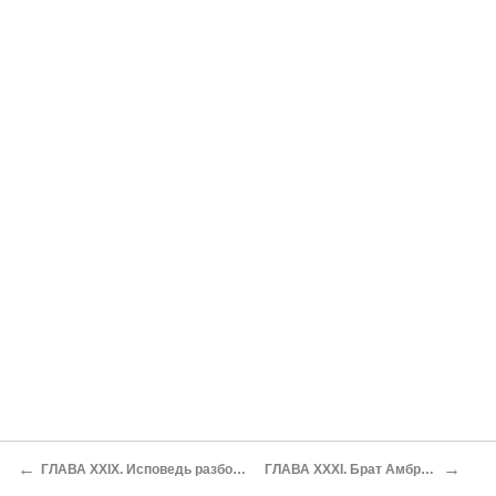
←
→
ГЛАВА XXIX. Исповедь разбойника
ГЛАВА XXXI. Брат Амбросио