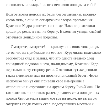
спешились, и каждый из них вел свою лошадь за собой.
Долгое время поиски их были безрезультатны, прошло
часов пять, а они не обнаружили следов пребывания
Красного Кедра решительно нигде. Наконец охотники
дошли до реки, и там, на берегу, Валентин увидел слабый
отпечаток лошадиной подковы.
— Смотрите, смотрите! — крикнул он своим товарищам.
Те тотчас же прибежали на его зов. Курумилла тщательно
рассмотрел след и заявил, что это действительно след
лошадиной подковы и что, по-видимому, Красный Кедр
переплыл на ту сторону реки. Охотники тут же решили
также переправиться на противоположный берег. Через
несколько минут они привели свое намерение в
исполнение и очутились на другом берегу Рио-Хилы. Но
там охотников постигло разочарование: след лошадиных
подков был сначала виден кое-где на песке, но затем он
затерялся среди голых скал, подступавших местами к