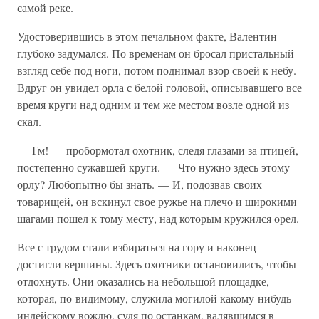
самой реке.
Удостоверившись в этом печальном факте, Валентин
глубоко задумался. По временам он бросал пристальный
взгляд себе под ноги, потом поднимал взор своей к небу.
Вдруг он увидел орла с белой головой, описывавшего все
время круги над одним и тем же местом возле одной из
скал.
— Гм! — пробормотал охотник, следя глазами за птицей,
постепенно сужавшей круги. — Что нужно здесь этому
орлу? Любопытно бы знать. — И, подозвав своих
товарищей, он вскинул свое ружье на плечо и широкими
шагами пошел к тому месту, над которым кружился орел.
Все с трудом стали взбираться на гору и наконец
достигли вершины. Здесь охотники остановились, чтобы
отдохнуть. Они оказались на небольшой площадке,
которая, по-видимому, служила могилой какому-нибудь
индейскому вождю, судя по останкам, валявшимся в