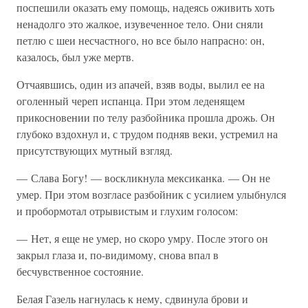
поспешили оказать ему помощь, надеясь оживить хоть
ненадолго это жалкое, изувеченное тело. Они сняли
петлю с шеи несчастного, но все было напрасно: он,
казалось, был уже мертв.
Отчаявшись, один из апачей, взяв воды, вылил ее на
оголенный череп испанца. При этом леденящем
прикосновении по телу разбойника прошла дрожь. Он
глубоко вздохнул и, с трудом подняв веки, устремил на
присутствующих мутный взгляд.
— Слава Богу! — воскликнула мексиканка. — Он не
умер. При этом возгласе разбойник с усилием улыбнулся
и пробормотал отрывистым и глухим голосом:
— Нет, я еще не умер, но скоро умру. После этого он
закрыл глаза и, по-видимому, снова впал в
бесчувственное состояние.
Белая Газель нагнулась к нему, сдвинула брови и