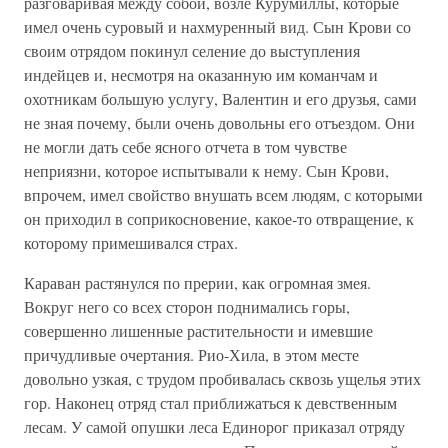
разговаривая между собой, возле Курумиллы, которые
имел очень суровый и нахмуренный вид. Сын Крови со
своим отрядом покинул селение до выступления
индейцев и, несмотря на оказанную им команчам и
охотникам большую услугу, Валентин и его друзья, сами
не зная почему, были очень довольны его отъездом. Они
не могли дать себе ясного отчета в том чувстве
неприязни, которое испытывали к нему. Сын Крови,
впрочем, имел свойство внушать всем людям, с которыми
он приходил в соприкосновение, какое-то отвращение, к
которому примешивался страх.
Караван растянулся по прерии, как огромная змея.
Вокруг него со всех сторон поднимались горы,
совершенно лишенные растительности и имевшие
причудливые очертания. Рио-Хила, в этом месте
довольно узкая, с трудом пробивалась сквозь ущелья этих
гор. Наконец отряд стал приближаться к девственным
лесам. У самой опушки леса Единорог приказал отряду