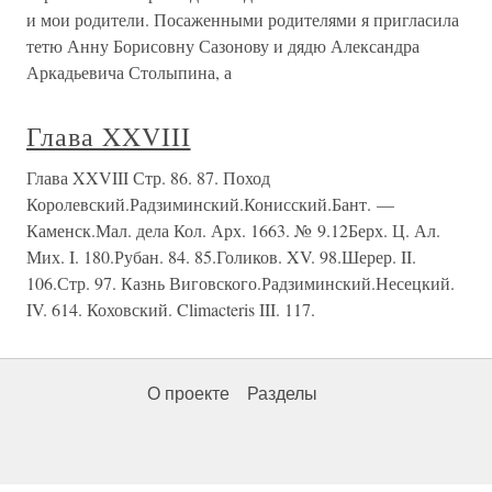
и мои родители. Посаженными родителями я пригласила
тетю Анну Борисовну Сазонову и дядю Александра
Аркадьевича Столыпина, а
Глава XXVIII
Глава XXVIII Стр. 86. 87. Поход
Королевский.Радзиминский.Конисский.Бант. —
Каменск.Мал. дела Кол. Арх. 1663. № 9.12Берх. Ц. Ал.
Мих. I. 180.Рубан. 84. 85.Голиков. XV. 98.Шерер. II.
106.Стр. 97. Казнь Виговского.Радзиминский.Несецкий.
IV. 614. Коховский. Climacteris III. 117.
О проекте
Разделы