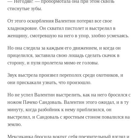
— Негодяй! — пробормотала она при этом сквозь
стиснутые зубы.
От этого оскорбления Валентин потерял все свое
хладнокровие. Он схватил пистолет и выстрелил в
женщину, смотревшую на него в упор, злобно усмехаясь.
Но она следила за каждым его движением, и когда он
прицелился, заставила свою лошадь сделать скачок в
сторону, и пуля пролетела мимо ее головы.
Звук выстрела произвел переполох среди охотников, и
они прискакали узнать, что произошло.
Но не успел Валентин выстрелить, как на него бросился с
ножом Пачеко Сандоваль. Валентин этого ожидал, и в ту
минуту, когда разбойник к нему приблизился, он
выстрелил, и Сандоваль с яростным стоном повалился на
землю.
Мексиканка бросила вокруг себя презрительный взгляд и