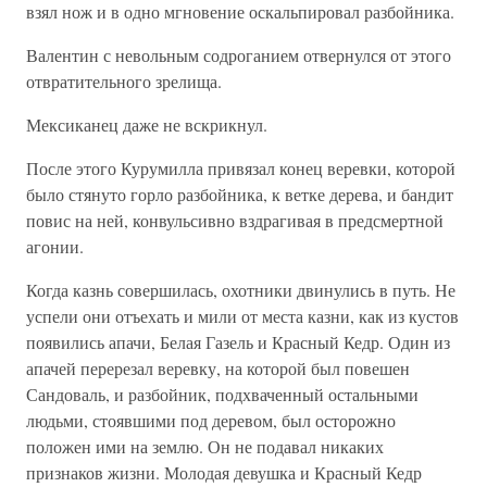
взял нож и в одно мгновение оскальпировал разбойника.
Валентин с невольным содроганием отвернулся от этого
отвратительного зрелища.
Мексиканец даже не вскрикнул.
После этого Курумилла привязал конец веревки, которой
было стянуто горло разбойника, к ветке дерева, и бандит
повис на ней, конвульсивно вздрагивая в предсмертной
агонии.
Когда казнь совершилась, охотники двинулись в путь. Не
успели они отъехать и мили от места казни, как из кустов
появились апачи, Белая Газель и Красный Кедр. Один из
апачей перерезал веревку, на которой был повешен
Сандоваль, и разбойник, подхваченный остальными
людьми, стоявшими под деревом, был осторожно
положен ими на землю. Он не подавал никаких
признаков жизни. Молодая девушка и Красный Кедр