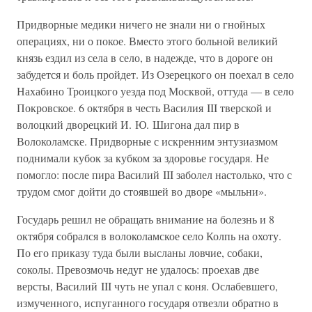
Придворные медики ничего не знали ни о гнойных
операциях, ни о покое. Вместо этого больной великий
князь ездил из села в село, в надежде, что в дороге он
забудется и боль пройдет. Из Озерецкого он поехал в село
Нахабино Троицкого уезда под Москвой, оттуда — в село
Покровское. 6 октября в честь Василия III тверской и
волоцкий дворецкий И. Ю. Шигона дал пир в
Волоколамске. Придворные с искренним энтузиазмом
поднимали кубок за кубком за здоровье государя. Не
помогло: после пира Василий III заболел настолько, что с
трудом смог дойти до стоявшей во дворе «мыльни».
Государь решил не обращать внимание на болезнь и 8
октября собрался в волоколамское село Колпь на охоту.
По его приказу туда были высланы ловчие, собаки,
соколы. Превозмочь недуг не удалось: проехав две
версты, Василий III чуть не упал с коня. Ослабевшего,
измученного, испуганного государя отвезли обратно в