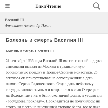
ВикиЧтение
Василий III
Филюшкин Александр Ильич
Болезнь и смерть Василия III
Болезнь и смерть Василия III
21 сентября 1533 года Василий III вместе с женой и двумя
сыновьями выехал из Москвы в традиционную
богомольную поездку в Троице-Сергиев монастырь. 25
сентября он присутствовал на богослужениях в день
памяти Сергия Радонежского. Отдав дань небесному,
государь занялся земным и отправился в село Озерецкое
на Волоке, где у него были охотничий домик и угодья для
«государева прохладу». Прохладиться не получилось: ни
с того ни с сего на внутренней стороне бедра, возле паха,