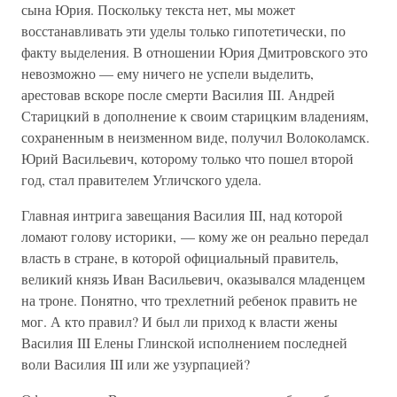
сына Юрия. Поскольку текста нет, мы может
восстанавливать эти уделы только гипотетически, по
факту выделения. В отношении Юрия Дмитровского это
невозможно — ему ничего не успели выделить,
арестовав вскоре после смерти Василия III. Андрей
Старицкий в дополнение к своим старицким владениям,
сохраненным в неизменном виде, получил Волоколамск.
Юрий Васильевич, которому только что пошел второй
год, стал правителем Угличского удела.
Главная интрига завещания Василия III, над которой
ломают голову историки, — кому же он реально передал
власть в стране, в которой официальный правитель,
великий князь Иван Васильевич, оказывался младенцем
на троне. Понятно, что трехлетний ребенок править не
мог. А кто правил? И был ли приход к власти жены
Василия III Елены Глинской исполнением последней
воли Василия III или же узурпацией?