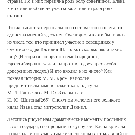
страны. Но в них первична роль бояр-советников. Елена
в них или вообще не участвовала, или играла роль
статиста.
Что же касается персонального состава этого совета, то
единства мнений здесь нет. Очевидно, что это были лица
из числа тех, кто принимал участие в совещаниях у
смертного одра Василия III. Но вот сколько было таких
лиц? (Историки говорят о «семибоярщине»,
«десятибоярщине» или, напротив, о двух-трех особо
доверенных людях.) И кто входил в их число? Как
показал историк М. М. Кром, наиболее
предпочтительными выглядят кандидатуры
М. Л. Глинского, М. Ю. Захарьина и
И. Ю. Шигоны[265]. Опекуном малолетнего великого
князя Ивана стал митрополит Даниил.
Летопись рисует нам драматические моменты последних
часов государя, его прощания с супругой. Елена кричала
и плакала, и государь, сам дико, до криков, страдавший от