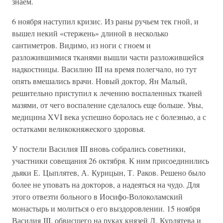
знаем.
6 ноября наступил кризис. Из раны ручьем тек гной, и
вышел некий «стержень» длиной в несколько
сантиметров. Видимо, из ноги с гноем и
разложившимися тканями вышли части разложившейся
надкостницы. Василию III на время полегчало, но тут
опять вмешались врачи. Новый доктор, Ян Малый,
решительно приступил к лечению воспаленных тканей
мазями, от чего воспаление сделалось еще больше. Увы,
медицина XVI века успешно боролась не с болезнью, а с
остатками великокняжеского здоровья.
У постели Василия III вновь собрались советники,
участники совещания 26 октября. К ним присоединились
дьяки Е. Цыплятев, А. Курицын, Т. Раков. Решено было
более не уповать на докторов, а надеяться на чудо. Для
этого отвезти больного в Иосифо-Волоколамский
монастырь и молиться о его выздоровлении. 15 ноября
Василия III, обвисшего на руках князей Д. Курлятева и