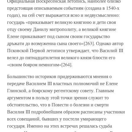
Официальная Воскресенская летопись, наиболее близко
предстоящая описываемым событиям (создана в 1540-х
годах), на сей счет выражается ясно и недвусмысленно:
государь «приказывает великую княгиню и дети своя
отцу своему Данилу митрополиту, а великой княгине
Елене приказывает под сыном своим государьство
дръжати до возмужениа сына своего»[263]. Однако автор
Псковской Первой летописи утверждает, что Василий III
велел до пятнадцатилетия великого князя блюсти его
«своим бояром немногим»[264].
Большинство историков придерживаются мнения о
передаче Василием III властных полномочий не Елене
Глинской, а боярскому регентскому совету. Главным
аргументом в пользу этой точки зрения служит то
обстоятельство, что в Повести о болезни и смерти
Василия III подробнейшим образом расписаны участники
всех совещаний, бывших у постели умирающего
государя. Именно на этих встречах решалась судьба