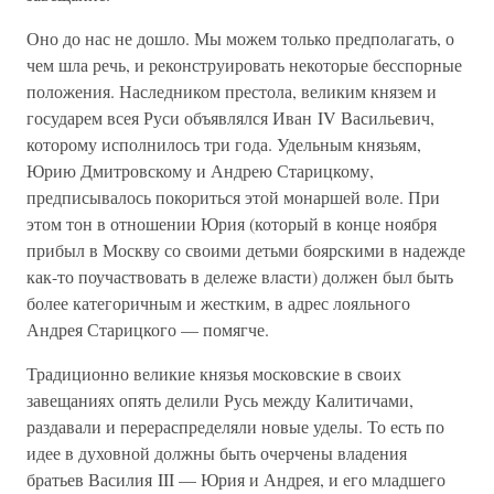
Оно до нас не дошло. Мы можем только предполагать, о
чем шла речь, и реконструировать некоторые бесспорные
положения. Наследником престола, великим князем и
государем всея Руси объявлялся Иван IV Васильевич,
которому исполнилось три года. Удельным князьям,
Юрию Дмитровскому и Андрею Старицкому,
предписывалось покориться этой монаршей воле. При
этом тон в отношении Юрия (который в конце ноября
прибыл в Москву со своими детьми боярскими в надежде
как-то поучаствовать в дележе власти) должен был быть
более категоричным и жестким, в адрес лояльного
Андрея Старицкого — помягче.
Традиционно великие князья московские в своих
завещаниях опять делили Русь между Калитичами,
раздавали и перераспределяли новые уделы. То есть по
идее в духовной должны быть очерчены владения
братьев Василия III — Юрия и Андрея, и его младшего