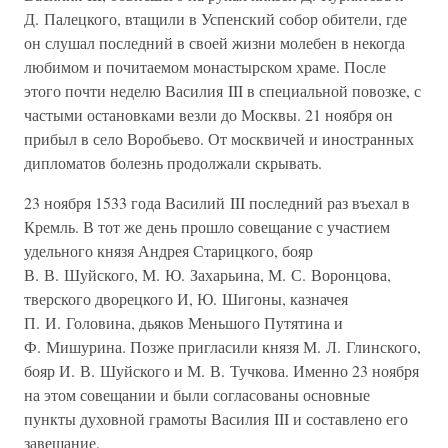
Д. Палецкого, втащили в Успенский собор обители, где
он слушал последний в своей жизни молебен в некогда
любимом и почитаемом монастырском храме. После
этого почти неделю Василия III в специальной повозке, с
частыми остановками везли до Москвы. 21 ноября он
прибыл в село Воробьево. От москвичей и иностранных
дипломатов болезнь продолжали скрывать.
23 ноября 1533 года Василий III последний раз въехал в
Кремль. В тот же день прошло совещание с участием
удельного князя Андрея Старицкого, бояр
В. В. Шуйского, М. Ю. Захарьина, М. С. Воронцова,
тверского дворецкого И, Ю. Шигоны, казначея
П. И. Головина, дьяков Меньшого Путятина и
Ф. Мишурина. Позже пригласили князя М. Л. Глинского,
бояр И. В. Шуйского и М. В. Тучкова. Именно 23 ноября
на этом совещании и были согласованы основные
пункты духовной грамоты Василия III и составлено его
завещание.