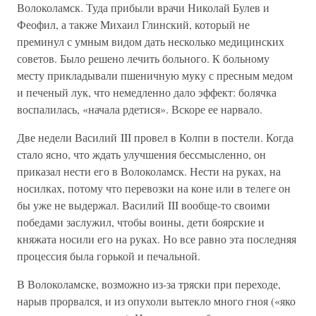
Волоколамск. Туда прибыли врачи Николай Булев и
Феофил, а также Михаил Глинский, который не
преминул с умным видом дать несколько медицинских
советов. Было решено лечить больного. К больному
месту прикладывали пшеничную муку с пресным медом
и печеный лук, что немедленно дало эффект: болячка
воспалилась, «начала рдетися». Вскоре ее нарвало.
Две недели Василий III провел в Колпи в постели. Когда
стало ясно, что ждать улучшения бессмысленно, он
приказал нести его в Волоколамск. Нести на руках, на
носилках, потому что перевозки на коне или в телеге он
бы уже не выдержал. Василий III вообще-то своими
победами заслужил, чтобы воины, дети боярские и
княжата носили его на руках. Но все равно эта последняя
процессия была горькой и печальной.
В Волоколамске, возможно из-за тряски при переходе,
нарыв прорвался, и из опухоли вытекло много гноя («яко