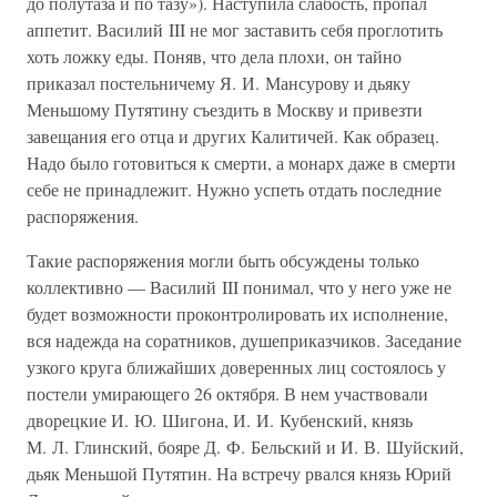
до полутаза и по тазу»). Наступила слабость, пропал
аппетит. Василий III не мог заставить себя проглотить
хоть ложку еды. Поняв, что дела плохи, он тайно
приказал постельничему Я. И. Мансурову и дьяку
Меньшому Путятину съездить в Москву и привезти
завещания его отца и других Калитичей. Как образец.
Надо было готовиться к смерти, а монарх даже в смерти
себе не принадлежит. Нужно успеть отдать последние
распоряжения.
Такие распоряжения могли быть обсуждены только
коллективно — Василий III понимал, что у него уже не
будет возможности проконтролировать их исполнение,
вся надежда на соратников, душеприказчиков. Заседание
узкого круга ближайших доверенных лиц состоялось у
постели умирающего 26 октября. В нем участвовали
дворецкие И. Ю. Шигона, И. И. Кубенский, князь
М. Л. Глинский, бояре Д. Ф. Бельский и И. В. Шуйский,
дьяк Меньшой Путятин. На встречу рвался князь Юрий