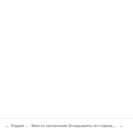
←
→
Поруки и присяги
Вместо заключения Оглядываясь по сторонам: Какой она стала, Россия Василия III?