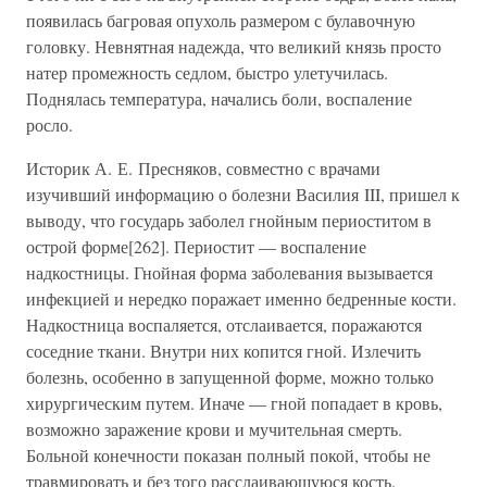
появилась багровая опухоль размером с булавочную
головку. Невнятная надежда, что великий князь просто
натер промежность седлом, быстро улетучилась.
Поднялась температура, начались боли, воспаление
росло.
Историк А. Е. Пресняков, совместно с врачами
изучивший информацию о болезни Василия III, пришел к
выводу, что государь заболел гнойным периоститом в
острой форме[262]. Периостит — воспаление
надкостницы. Гнойная форма заболевания вызывается
инфекцией и нередко поражает именно бедренные кости.
Надкостница воспаляется, отслаивается, поражаются
соседние ткани. Внутри них копится гной. Излечить
болезнь, особенно в запущенной форме, можно только
хирургическим путем. Иначе — гной попадает в кровь,
возможно заражение крови и мучительная смерть.
Больной конечности показан полный покой, чтобы не
травмировать и без того расслаивающуюся кость.