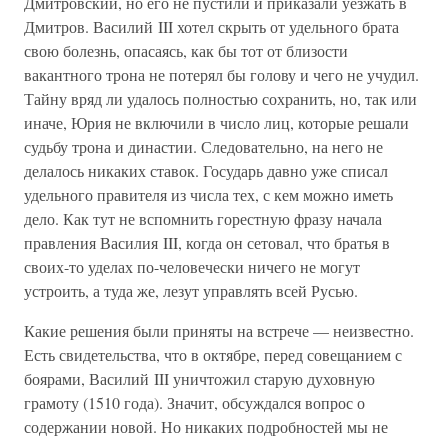
Дмитровский, но его не пустили и приказали уезжать в
Дмитров. Василий III хотел скрыть от удельного брата
свою болезнь, опасаясь, как бы тот от близости
вакантного трона не потерял бы голову и чего не учудил.
Тайну вряд ли удалось полностью сохранить, но, так или
иначе, Юрия не включили в число лиц, которые решали
судьбу трона и династии. Следовательно, на него не
делалось никаких ставок. Государь давно уже списал
удельного правителя из числа тех, с кем можно иметь
дело. Как тут не вспомнить горестную фразу начала
правления Василия III, когда он сетовал, что братья в
своих-то уделах по-человечески ничего не могут
устроить, а туда же, лезут управлять всей Русью.
Какие решения были приняты на встрече — неизвестно.
Есть свидетельства, что в октябре, перед совещанием с
боярами, Василий III уничтожил старую духовную
грамоту (1510 года). Значит, обсуждался вопрос о
содержании новой. Но никаких подробностей мы не