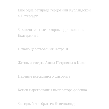
Еще одна ретирада герцогини Курляндской
в Петербург
Заключительные аккорды царствования
Екатерины I
Начало царствования Петра II
Жизнь и смерть Анны Петровны в Киле
Падение всесильного фаворита
Конец царствования императора-ребенка
Звездный час братьев Левенвольде