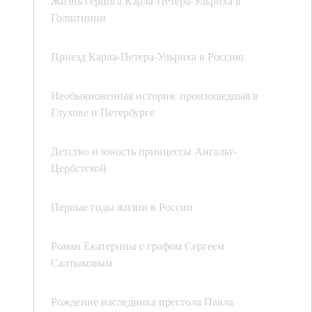
Жизнь герцога Карла-Петера-Ульриха в
Голштинии
Приезд Карла-Петера-Ульриха в Россию
Необыкновенная история, произошедшая в
Глухове и Петербурге
Детство и юность принцессы Ангальт-
Цербстской
Первые годы жизни в России
Роман Екатерины с графом Сергеем
Салтыковым
Рождение наследника престола Павла