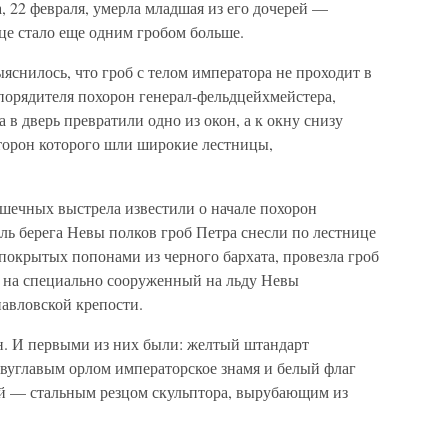
, 22 февраля, умерла младшая из его дочерей —
це стало еще одним гробом больше.
снилось, что гроб с телом императора не проходит в
аспорядителя похорон генерал-фельдцейхмейстера,
а в дверь превратили одно из окон, а к окну снизу
сторон которого шли широкие лестницы,
ушечных выстрела известили о начале похорон
ь берега Невы полков гроб Петра снесли по лестнице
покрытых попонами из черного бархата, провезла гроб
а на специально сооруженный на льду Невы
авловской крепости.
ен. И первыми из них были: желтый штандарт
двуглавым орлом императорское знамя и белый флаг
ой — стальным резцом скульптора, вырубающим из