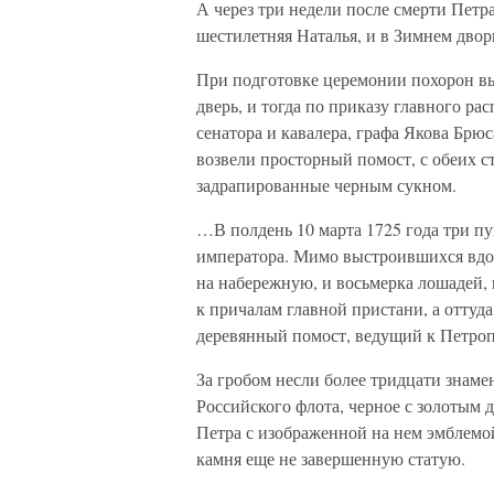
А через три недели после смерти Петра
шестилетняя Наталья, и в Зимнем двор
При подготовке церемонии похорон выя
дверь, и тогда по приказу главного р
сенатора и кавалера, графа Якова Брюс
возвели просторный помост, с обеих 
задрапированные черным сукном.
…В полдень 10 марта 1725 года три п
императора. Мимо выстроившихся вдол
на набережную, и восьмерка лошадей, 
к причалам главной пристани, а оттуд
деревянный помост, ведущий к Петроп
За гробом несли более тридцати знам
Российского флота, черное с золотым 
Петра с изображенной на нем эмблем
камня еще не завершенную статую.