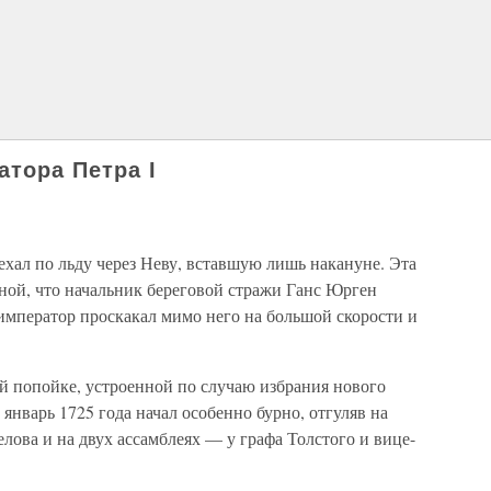
атора Петра I
ехал по льду через Неву, вставшую лишь накануне. Эта
сной, что начальник береговой стражи Ганс Юрген
 император проскакал мимо него на большой скорости и
ой попойке, устроенной по случаю избрания нового
январь 1725 года начал особенно бурно, отгуляв на
лова и на двух ассамблеях — у графа Толстого и вице-