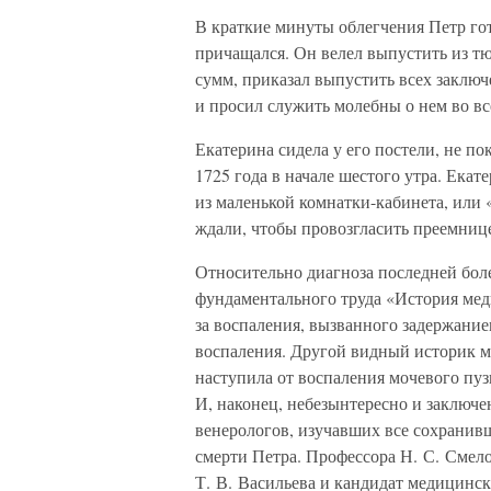
В краткие минуты облегчения Петр го
причащался. Он велел выпустить из т
сумм, приказал выпустить всех заклю
и просил служить молебны о нем во вс
Екатерина сидела у его постели, не п
1725 года в начале шестого утра. Екате
из маленькой комнатки-кабинета, или «
ждали, чтобы провозгласить преемниц
Относительно диагноза последней бол
фундаментального труда «История меди
за воспаления, вызванного задержание
воспаления. Другой видный историк м
наступила от воспаления мочевого пуз
И, наконец, небезынтересно и заключе
венерологов, изучавших все сохранив
смерти Петра. Профессора Н. С. Смел
Т. В. Васильева и кандидат медицинс