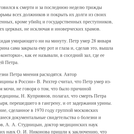
товился к смерти и за последнюю неделю трижды
юрьмы всех должников и покрыть их долги из своих
ченных, кроме убийц и государственных преступников,
ех церквах, не исключая и иноверческих храмов.
окидая умирающего ни на минуту. Петр умер 28 января
рина сама закрыла ему рот и глаза и, сделав это, вышла
конторки», как ее называли, в соседний зал, где ее
ей Петра.
езни Петра мнения расходятся. Автор
цины в России» В. Рихтер считал, что Петр умер из-
м мочи, не говоря о том, что было причиной
едицины, Н. Куприянов, полагал, что смерть Петра
ыря, перешедшего в гангрену, и от задержания урины.
ние, сделанное в 1970 году группой московских
шиеся документальные свидетельства о болезни и
ов, А. А. Студницын, доктор медицинских наук
ких наук О. И. Никонова пришли к заключению, что