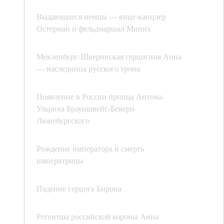
Выдающиеся немцы — вице-канцлер
Остерман и фельдмаршал Миних
Мекленбург-Шверинская герцогиня Анна
— наследница русского трона
Появление в России принца Антона-
Ульриха Брауншвейг-Беверн-
Люнебургского
Рождение императора и смерть
императрицы
Падение герцога Бирона
Регентша российской короны Анна