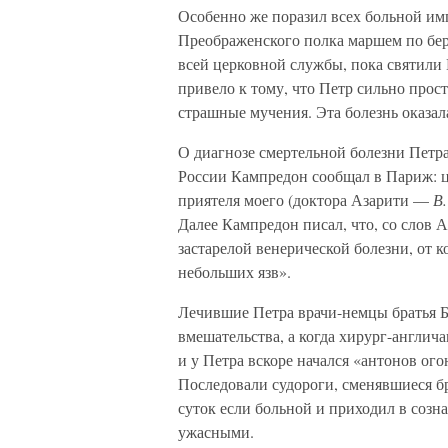
Особенно же поразил всех больной импе
Преображенского полка маршем по бере
всей церковной службы, пока святили 
привело к тому, что Петр сильно прост
страшные мучения. Эта болезнь оказал
О диагнозе смертельной болезни Петра
России Кампредон сообщал в Париж: ца
приятеля моего (доктора Азарити —
В.
Далее Кампредон писал, что, со слов 
застарелой венерической болезни, от к
небольших язв».
Лечившие Петра врачи-немцы братья 
вмешательства, а когда хирург-англич
и у Петра вскоре начался «антонов ого
Последовали судороги, сменявшиеся б
суток если больной и приходил в созн
ужасными.