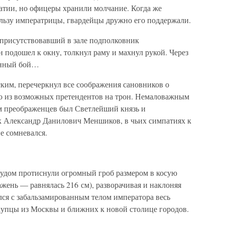
атии, но офицеры хранили молчание. Когда же
ользу императрицы, гвардейцы дружно его поддержали.
присутствовавший в зале подполковник
подошел к окну, толкнул раму и махнул рукой. Через
банный бой…
ким, перечеркнул все соображения сановников о
о из возможных претендентов на трон. Немаловажным
м преображенцев был Светлейший князь и
к Александр Данилович Меншиков, в чьих симпатиях к
е сомневался.
трудом протиснули огромный гроб размером в косую
ажень — равнялась 216 см), разворачивая и наклоняя
лся с забальзамированным телом императора весь
 купцы из Москвы и ближних к новой столице городов.