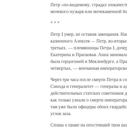
Петр «по-видимому, страдал злокачес
мочевого пузыря или мочекаменной бол
* * *
Петр I умер, не оставив завещания. Н
казненного Алексея — Петр, во-вторых
третьих, — племянницы Петра I, доче
Екатерина и Прасковья. Анна занимала
была герцогиней в Мекленбурге, а Пра
четвертых, — венчанная императорско
Через три часа после смерти Петра в 
Синода и генералитет — генералы и ад
действительных статских советников д
как только узнали о смерти императора
там уже были офицеры обоих гвардейс
углов зала.
Споры о праве на опустевший трон ра