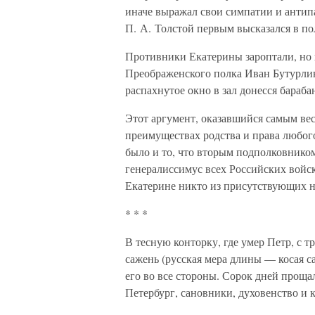
иначе выражал свои симпатии и антип
П. А. Толстой первым высказался в п
Противники Екатерины зароптали, но 
Преображенского полка Иван Бутурлин 
распахнутое окно в зал донесся бара
Этот аргумент, оказавшийся самым вес
преимуществах родства и права любог
было и то, что вторым подполковнико
генералиссимус всех Российских войс
Екатерине никто из присутствующих н
* * *
В тесную конторку, где умер Петр, с 
сажень (русская мера длины — косая с
его во все стороны. Сорок дней проща
Петербург, сановники, духовенство и