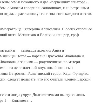
члены семьи покойного и два «первейших сенатора».
обом, о многом говорил и сановникам, и иностранным
но отражал расстановку сил и значение каждого из этих
императрица Екатерина Алексеевна. С обеих сторон ее
ший князь Меншиков и Великий канцлер, граф
Екатерины — семнадцатилетняя Анна и
лемянницы Петра — царевна Прасковья Ивановна и
Ивановна, а за ними — родственники по матери
ми шел девятилетний внук покойного, сын
Анны Петровны, Голштинский герцог Карл-Фридрих.
сии, следует полагать, что его считали членом царской
все эти люди умрут. Долгожителями окажутся лишь
тра I — Елизавета…