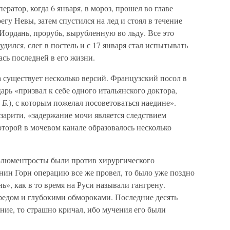
ратор, когда 6 января, в мороз, прошел во главе
гу Невы, затем спустился на лед и стоял в течение
Иордань, прорубь, вырубленную во льду. Все это
удился, слег в постель и с 17 января стал испытывать
ась последней в его жизни.
 существует несколько версий. Французский посол в
рь «призвал к себе одного итальянского доктора,
 Б.
), с которым пожелал посоветоваться наедине».
Азарити, «задержание мочи является следствием
оторой в мочевом канале образовалось несколько
Блюментросты были против хирургического
анин Горн операцию все же провел, то было уже поздно
нь», как в то время на Руси называли гангрену.
редом и глубокими обмороками. Последние десять
ание, то страшно кричал, ибо мучения его были