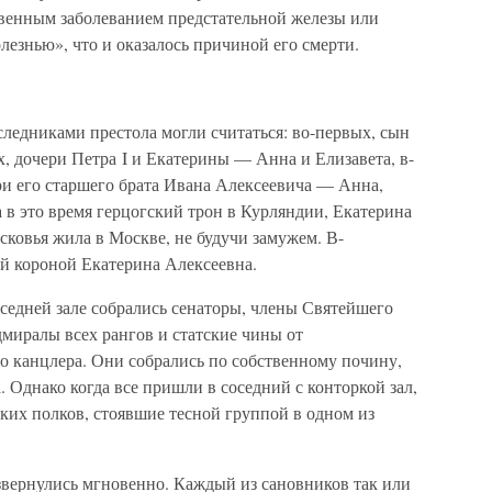
твенным заболеванием предстательной железы или
езнью», что и оказалось причиной его смерти.
аследниками престола могли считаться: во-первых, сын
, дочери Петра I и Екатерины — Анна и Елизавета, в-
ри его старшего брата Ивана Алексеевича — Анна,
 в это время герцогский трон в Курляндии, Екатерина
сковья жила в Москве, не будучи замужем. В-
й короной Екатерина Алексеевна.
соседней зале собрались сенаторы, члены Святейшего
миралы всех рангов и статские чины от
о канцлера. Они собрались по собственному почину,
. Однако когда все пришли в соседний с конторкой зал,
ких полков, стоявшие тесной группой в одном из
звернулись мгновенно. Каждый из сановников так или