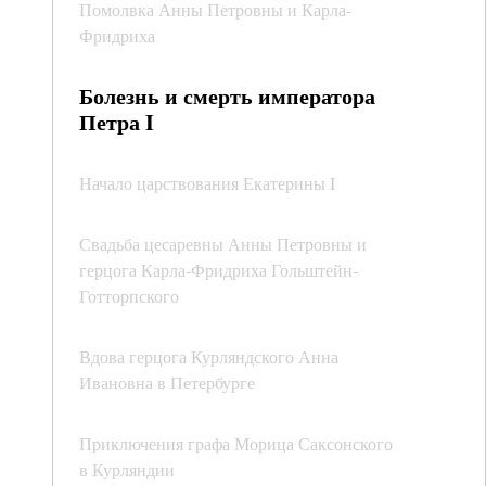
Помолвка Анны Петровны и Карла-
Фридриха
Болезнь и смерть императора
Петра I
Начало царствования Екатерины I
Свадьба цесаревны Анны Петровны и
герцога Карла-Фридриха Гольштейн-
Готторпского
Вдова герцога Курляндского Анна
Ивановна в Петербурге
Приключения графа Морица Саксонского
в Курляндии