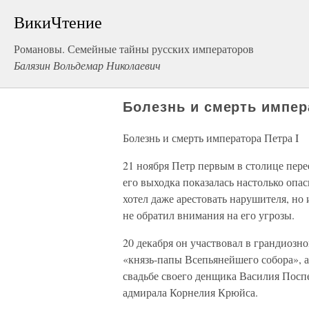
ВикиЧтение
Романовы. Семейные тайны русских императоров
Балязин Вольдемар Николаевич
Болезнь и смерть импер
Болезнь и смерть императора Петра I
21 ноября Петр первым в столице пере
его выходка показалась настолько опа
хотел даже арестовать нарушителя, но
не обратил внимания на его угрозы.
20 декабря он участвовал в грандиозн
«князь-папы Всепьянейшего собора», а 
свадьбе своего денщика Василия Поспе
адмирала Корнелия Крюйса.