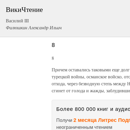
ВикиЧтение
Василий III
Филюшкин Александр Ильич
8
8
Причем оставались таковыми еще долго
турецкой войны, османское войско, от
отхода, через безводную степь между
сгинет от голода и жажды, заблудивши
Более 800 000 книг и аудио
2 месяца Литрес Под
Получи
неограниченным чтением