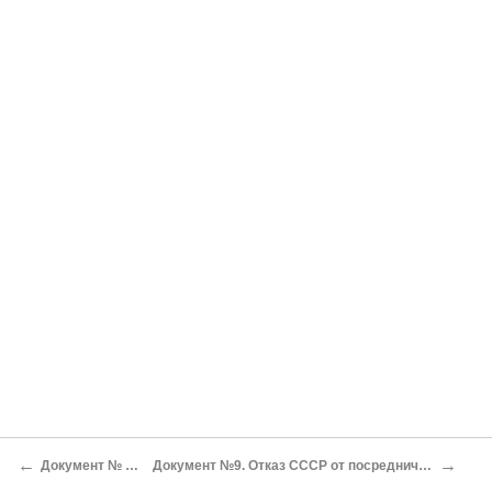
←
→
Документ № 7. Телеграмма Мао Цзэдуна И.В. Сталину 13 января 1949 г.
Документ №9. Отказ СССР от посреднической миссии в Китае (Ответ Советского правительства на меморандум нанкинского правительства, опубликованный в газете «Известия») 18 января 1949 г.