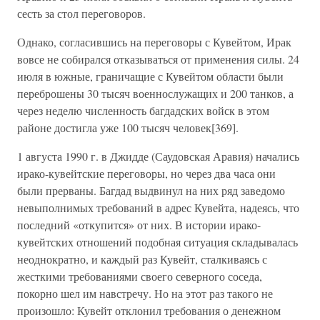
сесть за стол переговоров.
Однако, согласившись на переговоры с Кувейтом, Ирак
вовсе не собирался отказываться от применения силы. 24
июля в южные, граничащие с Кувейтом области были
переброшены 30 тысяч военнослужащих и 200 танков, а
через неделю численность багдадских войск в этом
районе достигла уже 100 тысяч человек[369].
1 августа 1990 г. в Джидде (Саудовская Аравия) начались
ирако-кувейтские переговоры, но через два часа они
были прерваны. Багдад выдвинул на них ряд заведомо
невыполнимых требований в адрес Кувейта, надеясь, что
последний «откупится» от них. В истории ирако-
кувейтских отношений подобная ситуация складывалась
неоднократно, и каждый раз Кувейт, сталкиваясь с
жесткими требованиями своего северного соседа,
покорно шел им навстречу. Но на этот раз такого не
произошло: Кувейт отклонил требования о денежном