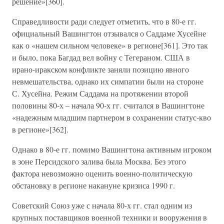
решение»[360].
Справедливости ради следует отметить, что в 80-е гг.
официальный Вашингтон отзывался о Саддаме Хусейне
как о «нашем сильном человеке» в регионе[361]. Это так
и было, пока Багдад вел войну с Тегераном. США в
ирано-иракском конфликте заняли позицию явного
невмешательства, однако их симпатии были на стороне
С. Хусейна. Режим Саддама на протяжении второй
половины 80-х – начала 90-х гг. считался в Вашингтоне
«надежным младшим партнером в сохранении статус-кво
в регионе»[362].
Однако в 80-е гг. помимо Вашингтона активным игроком
в зоне Персидского залива была Москва. Без этого
фактора невозможно оценить военно-политическую
обстановку в регионе накануне кризиса 1990 г.
Советский Союз уже с начала 80-х гг. стал одним из
крупных поставщиков военной техники и вооружения в