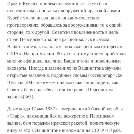
Ирак и Кувейт, причем последний зачастую был
посредником в поставках вооружений иракской армии.
Кувейт умело играл на американо-советских
противоречиях, обращаясь за вооружениями то к одной
стороне, то к другой. Советская вовлеченность в дела
стран Персидского залива расценивалась в самом
Вашингтоне как главная угроза «жизненным интересам
США». На протяжении 80-х гг. к этому тезису прибегали
многие официальные лица Вашингтона и независимые
эксперты. Иногда в заявлениях из Вашингтона звучали
открытые заявления, подобные словам госсекретаря Дж.
Шульца: «Мы не имеем никакого желания видеть, как
Советы берут на себя активную роль в Персидском
заливе»[363].
Даже когда 17 мая 1987 г. американский боевой корабль
«Старк», находившийся на дежурстве в Персидском
заливе, был поражен иракской ракетой, политическую
вину за это в Вашингтоне возложили на СССР и Иран.