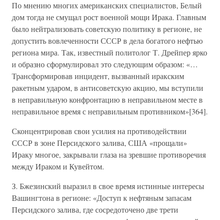
По мнению многих американских специалистов, Белый
дом тогда не смущал рост военной мощи Ирака. Главным
было нейтрализовать советскую политику в регионе, не
допустить вовлеченности СССР в дела богатого нефтью
региона мира. Так, известный политолог Т. Дрейпер ярко
и образно сформулировал это следующим образом: «…
Трансформировав инцидент, вызванный иракским
ракетным ударом, в антисоветскую акцию, мы вступили
в неправильную конфронтацию в неправильном месте в
неправильное время с неправильным противником»[364].
Сконцентрировав свои усилия на противодействии
СССР в зоне Персидского залива, США «прощали»
Ираку многое, закрывали глаза на зревшие противоречия
между Ираком и Кувейтом.
З. Бжезинский выразил в свое время истинные интересы
Вашингтона в регионе: «Доступ к нефтяным запасам
Персидского залива, где сосредоточено две трети