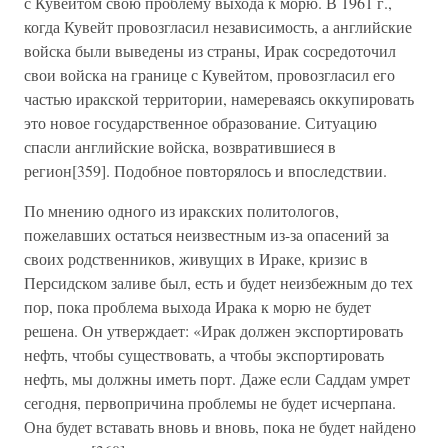
с Кувейтом свою проблему выхода к морю. В 1961 г.,
когда Кувейт провозгласил независимость, а английские
войска были выведены из страны, Ирак сосредоточил
свои войска на границе с Кувейтом, провозгласил его
частью иракской территории, намереваясь оккупировать
это новое государственное образование. Ситуацию
спасли английские войска, возвратившиеся в
регион[359]. Подобное повторялось и впоследствии.
По мнению одного из иракских политологов,
пожелавших остаться неизвестным из-за опасений за
своих родственников, живущих в Ираке, кризис в
Персидском заливе был, есть и будет неизбежным до тех
пор, пока проблема выхода Ирака к морю не будет
решена. Он утверждает: «Ирак должен экспортировать
нефть, чтобы существовать, а чтобы экспортировать
нефть, мы должны иметь порт. Даже если Саддам умрет
сегодня, первопричина проблемы не будет исчерпана.
Она будет вставать вновь и вновь, пока не будет найдено