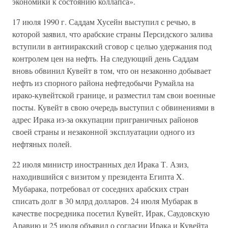
экономики к состоянию коллапса».
17 июля 1990 г. Саддам Хусейн выступил с речью, в
которой заявил, что арабские страны Персидского залива
вступили в антииракский сговор с целью удержания под
контролем цен на нефть. На следующий день Саддам
вновь обвинил Кувейт в том, что он незаконно добывает
нефть из спорного района нефтедобычи Румайла на
ирако-кувейтской границе, и разместил там свои военные
посты. Кувейт в свою очередь выступил с обвинениями в
адрес Ирака из-за оккупации приграничных районов
своей страны и незаконной эксплуатации одного из
нефтяных полей.
22 июля министр иностранных дел Ирака Т. Азиз,
находившийся с визитом у президента Египта X.
Мубарака, потребовал от соседних арабских стран
списать долг в 30 млрд долларов. 24 июля Мубарак в
качестве посредника посетил Кувейт, Ирак, Саудовскую
Аравию и 25 июля объявил о согласии Ирака и Кувейта