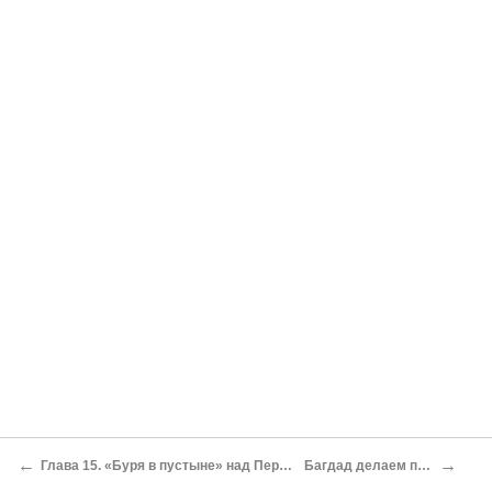
←
→
Глава 15. «Буря в пустыне» над Персидским заливом
Багдад делаем первый ход