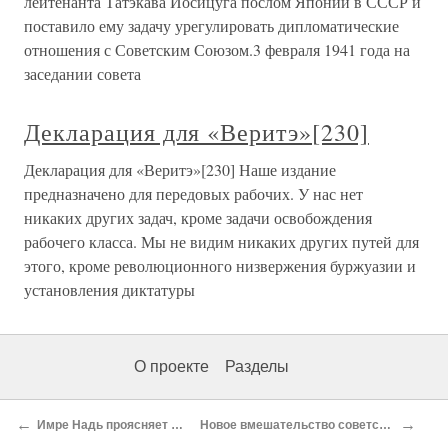
лейтенанта Татэкава Иосицуга послом Японии в СССР и
поставило ему задачу урегулировать дипломатические
отношения с Советским Союзом.3 февраля 1941 года на
заседании совета
Декларация для «Веритэ»[230]
Декларация для «Веритэ»[230] Наше издание
предназначено для передовых рабочих. У нас нет
никаких других задач, кроме задачи освобождения
рабочего класса. Мы не видим никаких других путей для
этого, кроме революционного низвержения буржуазии и
установления диктатуры
О проекте
Разделы
←
→
Имре Надь проясняет позицию
Новое вмешательство советских войск