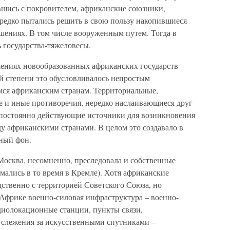
ись с покровителем, африканские союзники,
ередко пытались решить в свою пользу накопившиеся
ениях. В том числе вооруженным путем. Тогда в
 государства-тяжеловесы.
ениях новообразованных африканских государств
й степени это обусловливалось непростым
ся африканским странам. Территориальные,
е и иные противоречия, нередко наслаивающиеся друг
т постоянно действующие источники для возникновения
 африканскими странами. В целом это создавало в
ный фон.
Москва, несомненно, преследовала и собственные
ались в то время в Кремле). Хотя африканские
дственно с территорией Советского Союза, но
 Африке военно-силовая инфраструктура – военно-
диолокационные станции, пункты связи,
 слежения за искусственными спутниками –