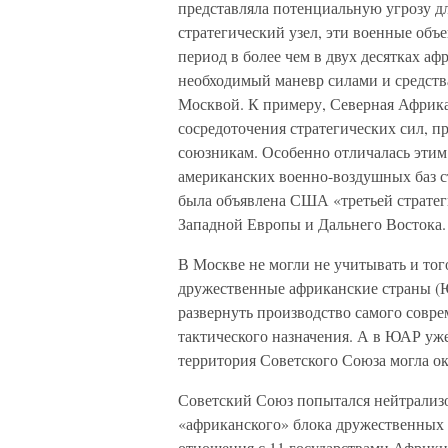
представляла потенциальную угрозу д
стратегический узел, эти военные объ
период в более чем в двух десятках а
необходимый маневр силами и средств
Москвой. К примеру, Северная Африка
сосредоточения стратегических сил, п
союзникам. Особенно отличалась этим 
американских военно-воздушных баз с
была объявлена США «третьей стратег
Западной Европы и Дальнего Востока.
В Москве не могли не учитывать и того
дружественные африканские страны (
развернуть производство самого совре
тактического назначения. А в ЮАР уж
территория Советского Союза могла ок
Советский Союз попытался нейтрализо
«африканского» блока дружественных с
отношения с 11 государствами Африки