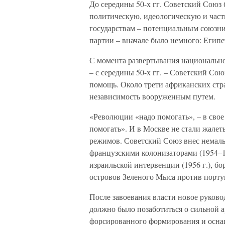
До середины 50-х гг. Советский Союз
политическую, идеологическую и час
государствам – потенциальным союзни
партии – вначале было немного: Егип
С момента развертывания национально
– с середины 50-х гг. – Советский Со
помощь. Около трети африканских стр
независимость вооруженным путем.
«Революции «надо помогать», – в свое
помогать». И в Москве не стали жале
режимов. Советский Союз внес немал
французскими колонизаторами (1954–1
израильской интервенции (1956 г.), б
островов Зеленого Мыса против португ
После завоевания власти новое руково
должно было позаботиться о сильной а
форсированного формирования и оснащ