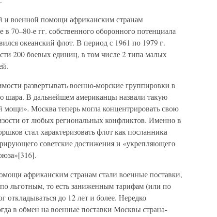
й и военной помощи африканским странам
 в 70–80-е гг. собственного оборонного потенциала
ился океанский флот. В период с 1961 по 1979 г.
ти 200 боевых единиц, в том числе 2 типа малых
ей.
имости развертывать военно-морские группировки в
о шара. В дальнейшем американцы назвали такую
 мощи». Москва теперь могла концентрировать свою
изости от любых региональных конфликтов. Именно в
ршков стал характеризовать флот как посланника
трирующего советские достижения и «укрепляющего
юза»[316].
омощи африканским странам стали военные поставки,
 по льготным, то есть заниженным тарифам (или по
г откладываться до 12 лет и более. Нередко
огда в обмен на военные поставки Москвы страна-