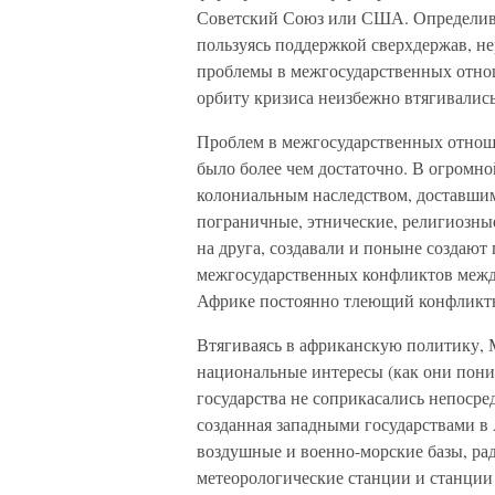
Советский Союз или США. Определивш
пользуясь поддержкой сверхдержав, н
проблемы в межгосударственных отнош
орбиту кризиса неизбежно втягивались
Проблем в межгосударственных отнош
было более чем достаточно. В огромно
колониальным наследством, доставшим
пограничные, этнические, религиозны
на друга, создавали и поныне создаю
межгосударственных конфликтов между
Африке постоянно тлеющий конфликт
Втягиваясь в африканскую политику, 
национальные интересы (как они поним
государства не соприкасались непосре
созданная западными государствами в
воздушные и военно-морские базы, ра
метеорологические станции и станции