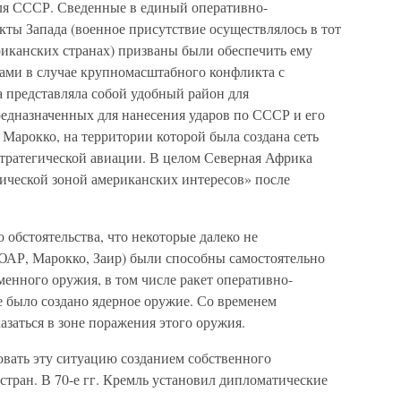
ля СССР. Сведенные в единый оперативно-
екты Запада (военное присутствие осуществлялось в тот
фриканских странах) призваны были обеспечить ему
ами в случае крупномасштабного конфликта с
 представляла собой удобный район для
редназначенных для нанесения ударов по СССР и его
Марокко, на территории которой была создана сеть
тратегической авиации. В целом Северная Африка
ической зоной американских интересов» после
 обстоятельства, что некоторые далеко не
ЮАР, Марокко, Заир) были способны самостоятельно
менного оружия, в том числе ракет оперативно-
е было создано ядерное оружие. Со временем
азаться в зоне поражения этого оружия.
вать эту ситуацию созданием собственного
тран. В 70-е гг. Кремль установил дипломатические
.