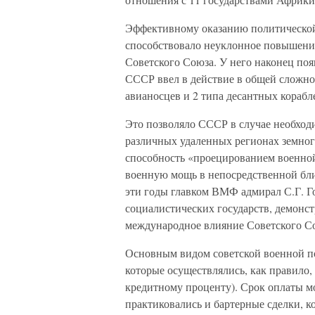
Эффективному оказанию политическо
способствовало неуклонное повышение
Советского Союза. У него наконец появ
СССР ввел в действие в общей сложнос
авианосцев и 2 типа десантных корабл
Это позволяло СССР в случае необход
различных удаленных регионах земног
способность «проецированием военной
военную мощь в непосредственной бл
эти годы главком ВМФ адмирал С.Г. Го
социалистических государств, демонс
международное влияние Советского Со
Основным видом советской военной п
которые осуществлялись, как правило,
кредитному проценту). Срок оплаты мо
практиковались и бартерные сделки, к