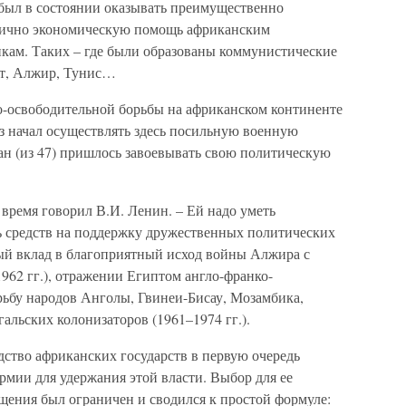
 был в состоянии оказывать преимущественно
тично экономическую помощь африканским
кам. Таких – где были образованы коммунистические
ет, Алжир, Тунис…
-освободительной борьбы на африканском континенте
юз начал осуществлять здесь посильную военную
ан (из 47) пришлось завоевывать свою политическую
 время говорил В.И. Ленин. – Ей надо уметь
ть средств на поддержку дружественных политических
ый вклад в благоприятный исход войны Алжира с
962 гг.), отражении Египтом англо-франко-
орьбу народов Анголы, Гвинеи-Бисау, Мозамбика,
альских колонизаторов (1961–1974 гг.).
дство африканских государств в первую очередь
рмии для удержания этой власти. Выбор для ее
ения был ограничен и сводился к простой формуле: