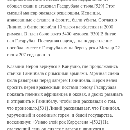
обошел сзади и атаковал Гасдрубала с тыла.[529] Этот
смелый маневр оказался решающим. Испанцы,
атакованные с фланга и фронта, были убиты. Согласно
Ливию, в битве погибли 10 тысяч карфагенян и 2000
римлян. В плен было взято 5400 человек.[530] В битве
пал Гасдрубал. Последняя надежда на подкрепление
погибла вместе с Гасдрубалом на берегу реки Метавр 22
июня 207 года до н. э.
Клавдий Нерон вернулся в Канузию, где продолжались
стычки Ганнибала с римскими армиями. Мрачная сцена
была разыграна перед лагерем Ганнибала. Нерон велел
бросить перед вражескими постами голову Гасдрубала,
показать пленных африканцев в оковах, а двоих развязать
и отправить к Ганнибалу, чтобы они рассказали о том,
что произошло.[531] Ливий рассказывает, что Ганнибал,
удрученный и семейным горем, и бедой государства,
воскликнул: «Узнаю злой рок Карфагена!»[532] На
следующий день он снялся с лагеря и двинулся в