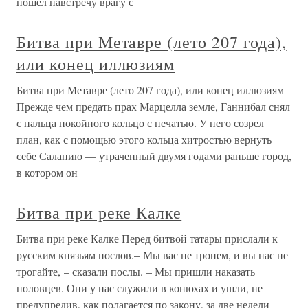
пошел навстречу врагу с
Битва при Метавре (лето 207 года),
или конец иллюзиям
Битва при Метавре (лето 207 года), или конец иллюзиям
Прежде чем предать прах Марцелла земле, Ганнибал снял
с пальца покойного кольцо с печатью. У него созрел
план, как с помощью этого кольца хитростью вернуть
себе Салапию — утраченный двумя годами раньше город,
в котором он
Битва при реке Калке
Битва при реке Калке Перед битвой татары прислали к
русским князьям послов.– Мы вас не тронем, и вы нас не
трогайте, – сказали послы. – Мы пришли наказать
половцев. Они у нас служили в конюхах и ушли, не
предупредив, как полагается по закону, за две недели