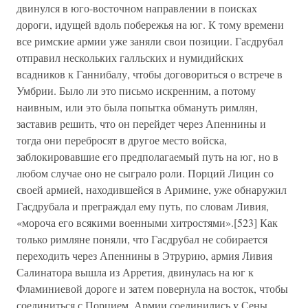
двинулся в юго-восточном направлении в поисках
дороги, идущей вдоль побережья на юг. К тому времени
все римские армии уже заняли свои позиции. Гасдрубал
отправил нескольких галльских и нумидийских
всадников к Ганнибалу, чтобы договориться о встрече в
Умбрии. Было ли это письмо искренним, а потому
наивным, или это была попытка обмануть римлян,
заставив решить, что он перейдет через Апеннины и
тогда они перебросят в другое место войска,
заблокировавшие его предполагаемый путь на юг, но в
любом случае оно не сыграло роли. Порций Лицин со
своей армией, находившейся в Аримине, уже обнаружил
Гасдрубала и преграждал ему путь, по словам Ливия,
«мороча его всякими военными хитростями».[523] Как
только римляне поняли, что Гасдрубал не собирается
переходить через Апеннины в Этрурию, армия Ливия
Салинатора вышла из Арретия, двинулась на юг к
Фламиниевой дороге и затем повернула на восток, чтобы
соединиться с Порцием. Армии соединились у Сены