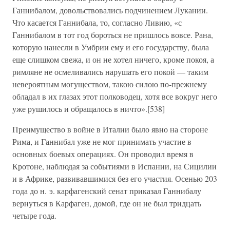
Ганнибалом, довольствовались подчинением Лукании.
Что касается Ганнибала, то, согласно Ливию, «с
Ганнибалом в тот год бороться не пришлось вовсе. Рана,
которую нанесли в Умбрии ему и его государству, была
еще слишком свежа, и он не хотел ничего, кроме покоя, а
римляне не осмеливались нарушать его покой — таким
невероятным могуществом, такою силою по-прежнему
обладал в их глазах этот полководец, хотя все вокруг него
уже рушилось и обращалось в ничто».[538]
Преимущество в войне в Италии было явно на стороне
Рима, и Ганнибал уже не мог принимать участие в
основных боевых операциях. Он проводил время в
Кротоне, наблюдая за событиями в Испании, на Сицилии
и в Африке, развивавшимися без его участия. Осенью 203
года до н. э. карфагенский сенат приказал Ганнибалу
вернуться в Карфаген, домой, где он не был тридцать
четыре года.