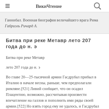
ВикиЧтение
Ганнибал. Военная биография величайшего врага Рима
Габриэль Ричард А.
Битва при реке Метавр лето 207
года до н. э
Битва при реке Метавр
лето 207 года до н. э
Во главе 20—25-тысячной армии Гасдрубал прибыл в
Италию в начале весны, раньше, чем предполагали
римляне.[521] Ливий сообщает, что он осадил
Плацентию, возможно, рассчитывая произвести
впечатление на галлов и пополнить ими ряды своей
армии.[522] Но взять город ему не удалось, и Гасдрубал