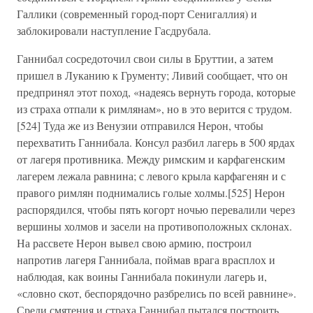
Галлики (современный город-порт Сенигаллия) и
заблокировали наступление Гасдрубала.
Ганнибал сосредоточил свои силы в Бруттии, а затем
пришел в Луканию к Грументу; Ливий сообщает, что он
предпринял этот поход, «надеясь вернуть города, которые
из страха отпали к римлянам», но в это верится с трудом.
[524] Туда же из Венузии отправился Нерон, чтобы
перехватить Ганнибала. Консул разбил лагерь в 500 ярдах
от лагеря противника. Между римским и карфагенским
лагерем лежала равнина; с левого крыла карфагенян и с
правого римлян поднимались голые холмы.[525] Нерон
распорядился, чтобы пять когорт ночью перевалили через
вершины холмов и засели на противоположных склонах.
На рассвете Нерон вывел свою армию, построил
напротив лагеря Ганнибала, поймав врага врасплох и
наблюдая, как воины Ганнибала покинули лагерь и,
«словно скот, беспорядочно разбрелись по всей равнине».
Среди смятения и страха Ганнибал пытался построить