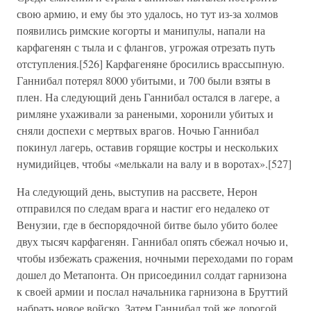
свою армию, и ему бы это удалось, но тут из-за холмов
появились римские когорты и манипулы, напали на
карфагенян с тыла и с флангов, угрожая отрезать путь
отступления.[526] Карфагеняне бросились врассыпную.
Ганнибал потерял 8000 убитыми, и 700 были взяты в
плен. На следующий день Ганнибал остался в лагере, а
римляне ухаживали за ранеными, хоронили убитых и
сняли доспехи с мертвых врагов. Ночью Ганнибал
покинул лагерь, оставив горящие костры и нескольких
нумидийцев, чтобы «мелькали на валу и в воротах».[527]
На следующий день, выступив на рассвете, Нерон
отправился по следам врага и настиг его недалеко от
Венузии, где в беспорядочной битве было убито более
двух тысяч карфагенян. Ганнибал опять сбежал ночью и,
чтобы избежать сражения, ночными переходами по горам
дошел до Метапонта. Он присоединил солдат гарнизона
к своей армии и послал начальника гарнизона в Бруттий
набрать новое войско. Затем Ганнибал той же дорогой