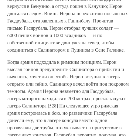
вернулся в Венузию, а оттуда пошел в Канузию; Нерон
двигался следом. Воины Нерона перехватили посыльных
Гасдрубала, отправленных к Ганнибалу. Прочитав
письмо Гасдрубала, Нерон отобрал лучших солдат —
6000 пеших воинов и 1000 всадников — и по
собственной инициативе двинулся на север, чтобы
соединиться с Салинатором и Луцином в Сене Галлике.
Когда армия подходила к римским позициям, Нерон
выслал гонцов предупредить Салинатора о прибытии и
выяснить, хочет ли он, чтобы Нерон вступил в лагерь
открыто или тайно. Салинатор велел войти под покровом
темноты. Армия Нерона незаметно для Гасдрубала,
лагерь которого находился в 700 метрах, проскользнула в
лагерь Салинатора.[528] На следующее утро римская
армия построилась к бою, но разведчики Гасдрубала
донесли ему, что в лагере консула вместо одной
прозвучали две трубы, что указывает на присутствие в
лагере двух консулов. Гасдрубал, вероятно, подумал, что