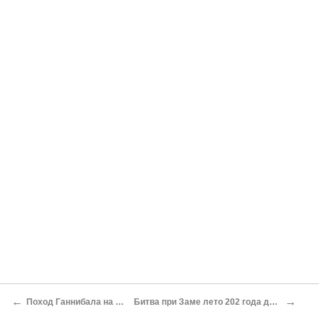
←
→
Поход Ганнибала на Рим
Битва при Заме лето 202 года до н. э