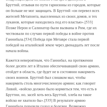
Бруттий, отзывая по пути гарнизоны из городов, которые
он больше не мог защищать. В Бруттий «он перевел всех
жителей Метапонта, выселенных из своих домов, и тех
луканов, которые находились под его властью».[533]
Позже Нерон и Салинатор были вызваны в Рим, где их
чествовали по случаю первой победы в войне против
Ганнибала.[534] Победа при Метавре стала первой
победой на италийской земле через двенадцать лет после
начала войны.
Кажется невероятным, что Ганнибал, на протяжении
более десяти лет в Италии обеспечивавший свою армию,
отойдет в область, где будет не в состоянии накормить
своих воинов. Бруттий был слишком мал, чтобы
накормить столь многочисленную армию; как говорит
Ливий, «войско должно было кормиться тем, что есть в
Бруттии, но, засей хоть весь Бруттий, хлеба на такое
войско не хватило бы».[535] В результате армию
Ганнибала поразили голод и болезни. Возможно,