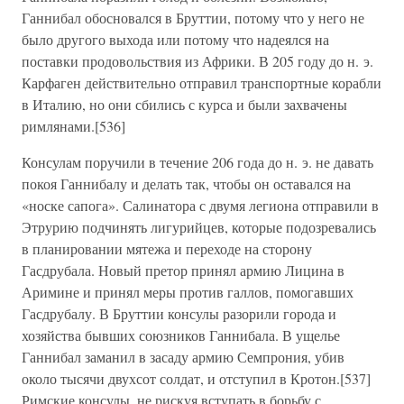
Ганнибал обосновался в Бруттии, потому что у него не
было другого выхода или потому что надеялся на
поставки продовольствия из Африки. В 205 году до н. э.
Карфаген действительно отправил транспортные корабли
в Италию, но они сбились с курса и были захвачены
римлянами.[536]
Консулам поручили в течение 206 года до н. э. не давать
покоя Ганнибалу и делать так, чтобы он оставался на
«носке сапога». Салинатора с двумя легиона отправили в
Этрурию подчинять лигурийцев, которые подозревались
в планировании мятежа и переходе на сторону
Гасдрубала. Новый претор принял армию Лицина в
Аримине и принял меры против галлов, помогавших
Гасдрубалу. В Бруттии консулы разорили города и
хозяйства бывших союзников Ганнибала. В ущелье
Ганнибал заманил в засаду армию Семпрония, убив
около тысячи двухсот солдат, и отступил в Кротон.[537]
Римские консулы, не рискуя вступать в борьбу с