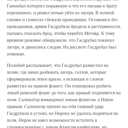
Ганнибал потерпел поражение и что его письмо к брату
перехвачено, и решил ночью уйти из лагеря. В ночной
спешке и суматохе сбежали проводники. Оставшись без
проводников, армия Гасдрубала бродила в растерянности,
пытаясь отыскать брод, чтобы перейти Метавр. К тому
времени римляне обнаружили, что Гасдрубал покинул
лагерь, и двинулись следом. На рассвете Гасдрубал был
атакован.
Полибий рассказывает, что Гасдрубал разместил на
холме, где начал разбивать лагерь, галлов, которые
сформировали левое крыло, а испанцев и слонов
разместил на правом фланге. Он планировал разбить
левый римский фланг до того, как правый поднимется на
холм. Салинатор командовал левым флангом, а Нерон
правым. Салинатор принял на себя главный удар
Гасдрубала и устоял, но Нерону не удалось подняться на
холм. Нерон не имел возможности вступить в
соприкосновение с левым флангом карфагенян, но