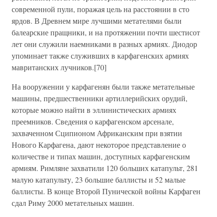
современной пули, поражая цель на расстоянии в сто
ярдов. В Древнем мире лучшими метателями были
балеарские пращники, и на протяжении почти шестисот
лет они служили наемниками в разных армиях. Диодор
упоминает также служивших в карфагенских армиях
мавританских лучников.[70]
На вооружении у карфагенян были также метательные
машины, предшественники артиллерийских орудий,
которые можно найти в эллинистических армиях
преемников. Сведения о карфагенском арсенале,
захваченном Сципионом Африканским при взятии
Нового Карфагена, дают некоторое представление о
количестве и типах машин, доступных карфагенским
армиям. Римляне захватили 120 больших катапульт, 281
малую катапульту, 23 большие баллисты и 52 малые
баллисты. В конце Второй Пунической войны Карфаген
сдал Риму 2000 метательных машин.