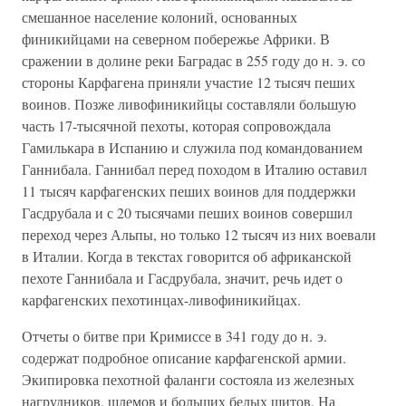
смешанное население колоний, основанных
финикийцами на северном побережье Африки. В
сражении в долине реки Баградас в 255 году до н. э. со
стороны Карфагена приняли участие 12 тысяч пеших
воинов. Позже ливофиникийцы составляли большую
часть 17-тысячной пехоты, которая сопровождала
Гамилькара в Испанию и служила под командованием
Ганнибала. Ганнибал перед походом в Италию оставил
11 тысяч карфагенских пеших воинов для поддержки
Гасдрубала и с 20 тысячами пеших воинов совершил
переход через Альпы, но только 12 тысяч из них воевали
в Италии. Когда в текстах говорится об африканской
пехоте Ганнибала и Гасдрубала, значит, речь идет о
карфагенских пехотинцах-ливофиникийцах.
Отчеты о битве при Кримиссе в 341 году до н. э.
содержат подробное описание карфагенской армии.
Экипировка пехотной фаланги состояла из железных
нагрудников, шлемов и больших белых щитов. На