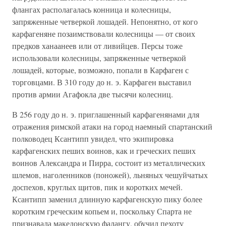
флангах располагалась конница и колесницы,
запряженные четверкой лошадей. Непонятно, от кого
карфагеняне позаимствовали колесницы — от своих
предков ханаанеев или от ливийцев. Персы тоже
использовали колесницы, запряженные четверкой
лошадей, которые, возможно, попали в Карфаген с
торговцами. В 310 году до н. э. Карфаген выставил
против армии Агафокла две тысячи колесниц.
В 256 году до н. э. приглашенный карфагенянами для
отражения римской атаки на город наемный спартанский
полководец Ксантипп увидел, что экипировка
карфагенских пеших воинов, как и греческих пеших
воинов Александра и Пирра, состоит из металлических
шлемов, наголенников (поножей), льняных чешуйчатых
доспехов, круглых щитов, пик и коротких мечей.
Ксантипп заменил длинную карфагенскую пику более
коротким греческим копьем и, поскольку Спарта не
признавала македонскую фалангу, обучил пехоту