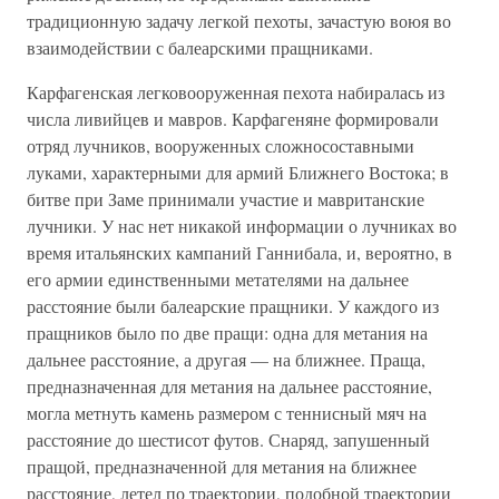
традиционную задачу легкой пехоты, зачастую воюя во
взаимодействии с балеарскими пращниками.
Карфагенская легковооруженная пехота набиралась из
числа ливийцев и мавров. Карфагеняне формировали
отряд лучников, вооруженных сложносоставными
луками, характерными для армий Ближнего Востока; в
битве при Заме принимали участие и мавританские
лучники. У нас нет никакой информации о лучниках во
время итальянских кампаний Ганнибала, и, вероятно, в
его армии единственными метателями на дальнее
расстояние были балеарские пращники. У каждого из
пращников было по две пращи: одна для метания на
дальнее расстояние, а другая — на ближнее. Праща,
предназначенная для метания на дальнее расстояние,
могла метнуть камень размером с теннисный мяч на
расстояние до шестисот футов. Снаряд, запушенный
пращой, предназначенной для метания на ближнее
расстояние, летел по траектории, подобной траектории