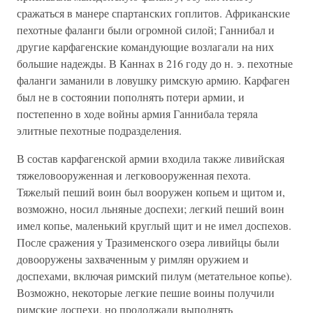
сражаться в манере спартанских гоплитов. Африканские
пехотные фаланги были огромной силой; Ганнибал и
другие карфагенские командующие возлагали на них
большие надежды. В Каннах в 216 году до н. э. пехотные
фаланги заманили в ловушку римскую армию. Карфаген
был не в состоянии пополнять потери армии, и
постепенно в ходе войны армия Ганнибала теряла
элитные пехотные подразделения.
В состав карфагенской армии входила также ливийская
тяжеловооруженная и легковооруженная пехота.
Тяжелый пеший воин был вооружен копьем и щитом и,
возможно, носил льняные доспехи; легкий пеший воин
имел копье, маленький круглый щит и не имел доспехов.
После сражения у Тразименского озера ливийцы были
довооружены захваченным у римлян оружием и
доспехами, включая римский пилум (метательное копье).
Возможно, некоторые легкие пешие воины получили
римские доспехи, но продолжали выполнять