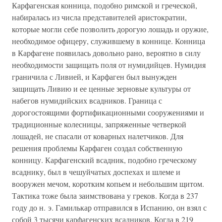
Карфагенская конница, подобно римской и греческой,
набиралась из числа представителей аристократии,
которые могли себе позволить дорогую лошадь и оружие,
необходимое офицеру, служившему в коннице. Конница
в Карфагене появилась довольно рано, вероятно в силу
необходимости защищать поля от нумидийцев. Нумидия
граничила с Ливией, и Карфаген был вынужден
защищать Ливию и ее ценные зерновые культуры от
набегов нумидийских всадников. Граница с
дорогостоящими фортификационными сооружениями и
традиционные колесницы, запряженные четверкой
лошадей, не спасали от коварных налетчиков. Для
решения проблемы Карфаген создал собственную
конницу. Карфагенский всадник, подобно греческому
всаднику, был в чешуйчатых доспехах и шлеме и
вооружен мечом, коротким копьем и небольшим щитом.
Тактика тоже была заимствована у греков. Когда в 237
году до н. э. Гамилькар отправился в Испанию, он взял с
собой 3 тысячи карфагенских всадников. Когда в 219