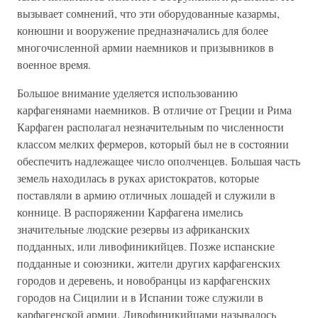
вызывает сомнений, что эти оборудованные казармы,
конюшни и вооружение предназначались для более
многочисленной армии наемников и призывников в
военное время.
Большое внимание уделяется использованию
карфагенянами наемников. В отличие от Греции и Рима
Карфаген располагал незначительным по численности
классом мелких фермеров, который был не в состоянии
обеспечить надлежащее число ополченцев. Большая часть
земель находилась в руках аристократов, которые
поставляли в армию отличных лошадей и служили в
коннице. В распоряжении Карфагена имелись
значительные людские резервы из африканских
подданных, или ливофиникийцев. Позже испанские
подданные и союзники, жители других карфагенских
городов и деревень, и новобранцы из карфагенских
городов на Сицилии и в Испании тоже служили в
карфагенской армии. Ливофиникийцами называлось