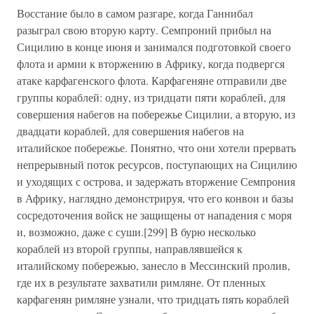
Восстание было в самом разгаре, когда Ганнибал
разыграл свою вторую карту. Семпроний прибыл на
Сицилию в конце июня и занимался подготовкой своего
флота и армии к вторжению в Африку, когда подвергся
атаке карфагенского флота. Карфагеняне отправили две
группы кораблей: одну, из тридцати пяти кораблей, для
совершения набегов на побережье Сицилии, а вторую, из
двадцати кораблей, для совершения набегов на
италийское побережье. Понятно, что они хотели прервать
непрерывный поток ресурсов, поступающих на Сицилию
и уходящих с острова, и задержать вторжение Семпрония
в Африку, наглядно демонстрируя, что его конвои и базы
сосредоточения войск не защищены от нападения с моря
и, возможно, даже с суши.[299] В бурю несколько
кораблей из второй группы, направлявшейся к
италийскому побережью, занесло в Мессинский пролив,
где их в результате захватили римляне. От пленных
карфагенян римляне узнали, что тридцать пять кораблей