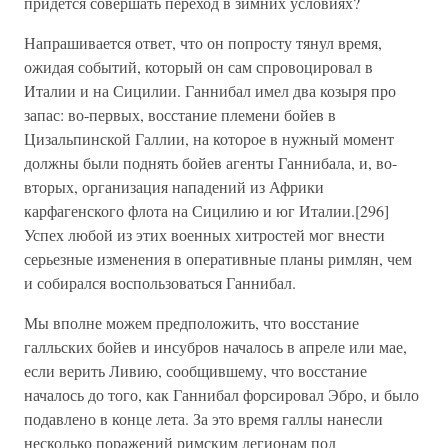
придется совершать переход в зимних условиях?
Напрашивается ответ, что он попросту тянул время,
ожидая событий, который он сам спровоцировал в
Италии и на Сицилии. Ганнибал имел два козыря про
запас: во-первых, восстание племени бойев в
Цизальпинской Галлии, на которое в нужный момент
должны были поднять бойев агенты Ганнибала, и, во-
вторых, организация нападений из Африки
карфагенского флота на Сицилию и юг Италии.[296]
Успех любой из этих военных хитростей мог внести
серьезные изменения в оперативные планы римлян, чем
и собирался воспользоваться Ганнибал.
Мы вполне можем предположить, что восстание
галльских бойев и инсубров началось в апреле или мае,
если верить Ливию, сообщившему, что восстание
началось до того, как Ганнибал форсировал Эбро, и было
подавлено в конце лета. За это время галлы нанесли
несколько поражений римским легионам под