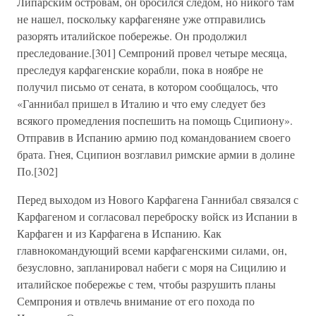
Липарским островам, он бросился следом, но никого там
не нашел, поскольку карфагеняне уже отправились
разорять италийское побережье. Он продолжил
преследование.[301] Семпроний провел четыре месяца,
преследуя карфагенские корабли, пока в ноябре не
получил письмо от сената, в котором сообщалось, что
«Ганнибал пришел в Италию и что ему следует без
всякого промедления поспешить на помощь Сципиону».
Отправив в Испанию армию под командованием своего
брата. Гнея, Сципион возглавил римские армии в долине
По.[302]
Перед выходом из Нового Карфагена Ганнибал связался с
Карфагеном и согласовал переброску войск из Испании в
Карфаген и из Карфагена в Испанию. Как
главнокомандующий всеми карфагенскими силами, он,
безусловно, запланировал набеги с моря на Сицилию и
италийское побережье с тем, чтобы разрушить планы
Семпрония и отвлечь внимание от его похода по