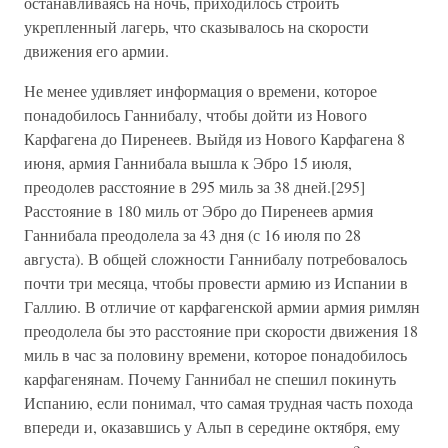
останавливаясь на ночь, приходилось строить
укрепленный лагерь, что сказывалось на скорости
движения его армии.
Не менее удивляет информация о времени, которое
понадобилось Ганнибалу, чтобы дойти из Нового
Карфагена до Пиренеев. Выйдя из Нового Карфагена 8
июня, армия Ганнибала вышла к Эбро 15 июля,
преодолев расстояние в 295 миль за 38 дней.[295]
Расстояние в 180 миль от Эбро до Пиренеев армия
Ганнибала преодолела за 43 дня (с 16 июля по 28
августа). В общей сложности Ганнибалу потребовалось
почти три месяца, чтобы провести армию из Испании в
Галлию. В отличие от карфагенской армии армия римлян
преодолела бы это расстояние при скорости движения 18
миль в час за половину времени, которое понадобилось
карфагенянам. Почему Ганнибал не спешил покинуть
Испанию, если понимал, что самая трудная часть похода
впереди и, оказавшись у Альп в середине октября, ему