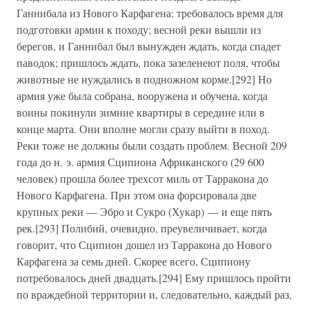
Ганнибала из Нового Карфагена: требовалось время для
подготовки армии к походу; весной реки вышли из
берегов, и Ганнибал был вынужден ждать, когда спадет
паводок; пришлось ждать, пока зазеленеют поля, чтобы
животные не нуждались в подножном корме.[292] Но
армия уже была собрана, вооружена и обучена, когда
воины покинули зимние квартиры в середине или в
конце марта. Они вполне могли сразу выйти в поход.
Реки тоже не должны были создать проблем. Весной 209
года до н. э. армия Сципиона Африканского (29 600
человек) прошла более трехсот миль от Тарракона до
Нового Карфагена. При этом она форсировала две
крупных реки — Эбро и Сукро (Хукар) — и еще пять
рек.[293] Полибий, очевидно, преувеличивает, когда
говорит, что Сципион дошел из Тарракона до Нового
Карфагена за семь дней. Скорее всего, Сципиону
потребовалось дней двадцать.[294] Ему пришлось пройти
по враждебной территории и, следовательно, каждый раз,