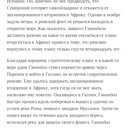
Испании. Он, конечно, не мог предвидеть, что
Семпроний потеряет самообладание и откажется от
запланированного вторжения в Африку. Однако в ноябре
задули ветры, и римский флот не решился выходить в
открытое море. Как оказалось, замысел Ганнибала
заставить римлян на какое-то время отказаться от плана
вторгнуться в Африку привел к тому, что римляне
вернулись к этому плану только спустя четырнадцать лет.
Благодаря хорошему стратегическому плану и в какой-то
мере удаче Ганнибал сумел перевести армию через
Пиренеи и войти в Галлию, не встретив сопротивления
римлян. Ему удалось задержать запланированное
вторжение в Африку, хотя тогда он не мог знать,
насколько ему повезло. Оказавшись в Галлии, Ганнибал
быстро прошел вдоль побережья и вышел к одному из
устьев реки Роны, немного западнее Массалии. Затем он
пошел вверх по течению вдоль западного берега,
используя реку для защиты своего фланга. Ганнибал