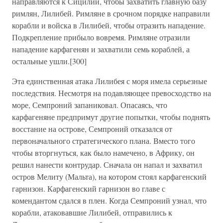
направляются к Сицилии, чтобы захватить главную базу
римлян, Лилибей. Римляне в срочном порядке направили
корабли и войска в Лилибей, чтобы отразить нападение.
Подкрепление прибыло вовремя. Римляне отразили
нападение карфагенян и захватили семь кораблей, а
остальные ушли.[300]
Эта единственная атака Лилибея с моря имела серьезные
последствия. Несмотря на подавляющее превосходство на
море, Семпроний запаниковал. Опасаясь, что
карфагеняне предпримут другие попытки, чтобы поднять
восстание на острове, Семпроний отказался от
первоначального стратегического плана. Вместо того
чтобы вторгнуться, как было намечено, в Африку, он
решил нанести контрудар. Сначала он напал и захватил
остров Мелиту (Мальта), на котором стоял карфагенский
гарнизон. Карфагенский гарнизон во главе с
комендантом сдался в плен. Когда Семпроний узнал, что
корабли, атаковавшие Лилибей, отправились к