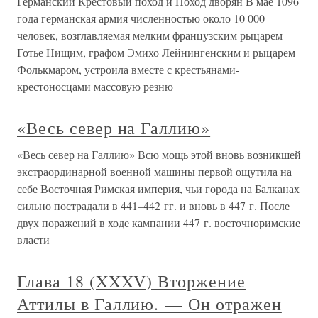
Германский Крестовый поход и Поход дворян В мае 1096
года германская армия численностью около 10 000
человек, возглавляемая мелким французским рыцарем
Готье Нищим, графом Эмихо Лейнингенским и рыцарем
Фолькмаром, устроила вместе с крестьянами-
крестоносцами массовую резню
«Весь север на Галлию»
«Весь север на Галлию» Всю мощь этой вновь возникшей
экстраординарной военной машины первой ощутила на
себе Восточная Римская империя, чьи города на Балканах
сильно пострадали в 441–442 гг. и вновь в 447 г. После
двух поражений в ходе кампании 447 г. восточноримские
власти
Глава 18 (XXXV) Вторжение
Аттилы в Галлию. — Он отражен