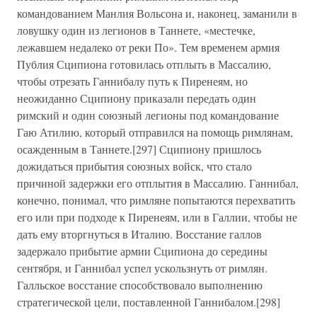
командованием Манлия Вольсона и, наконец, заманили в
ловушку один из легионов в Таннете, «местечке,
лежавшем недалеко от реки По». Тем временем армия
Публия Сципиона готовилась отплыть в Массалию,
чтобы отрезать Ганнибалу путь к Пиренеям, но
неожиданно Сципиону приказали передать один
римский и один союзный легионы под командование
Гаю Атилию, который отправился на помощь римлянам,
осажденным в Таннете.[297] Сципиону пришлось
дожидаться прибытия союзных войск, что стало
причиной задержки его отплытия в Массалию. Ганнибал,
конечно, понимал, что римляне попытаются перехватить
его или при подходе к Пиренеям, или в Галлии, чтобы не
дать ему вторгнуться в Италию. Восстание галлов
задержало прибытие армии Сципиона до середины
сентября, и Ганнибал успел ускользнуть от римлян.
Галльское восстание способствовало выполнению
стратегической цели, поставленной Ганнибалом.[298]