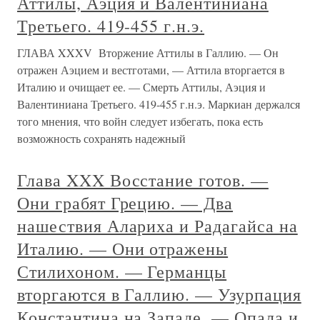
Аттилы, Аэция и Валентиниана
Третьего. 419-455 г.н.э.
ГЛАВА XXXV Вторжение Аттилы в Галлию. — Он
отражен Аэцием и вестготами, — Аттила вторгается в
Италию и очищает ее. — Смерть Аттилы, Аэция и
Валентиниана Третьего. 419-455 г.н.э. Маркиан держался
того мнения, что войн следует избегать, пока есть
возможность сохранять надежный
Глава XXX Восстание готов. —
Они грабят Грецию. — Два
нашествия Алариха и Радагайса на
Италию. — Они отражены
Стилихоном. — Германцы
вторгаются в Галлию. — Узурпация
Константина на Западе. — Опала и