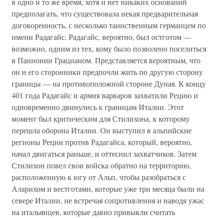
в одно и то же время, хотя и нет никаких оснований
предполагать, что существовала некая предварительная
договоренность, с несколько таинственным германцем по
имени Радагайс. Радагайс, вероятно, был остготом —
возможно, одним из тех, кому было позволено поселиться
в Паннонии Грацианом. Представляется вероятным, что
он и его сторонники предпочли жить по другую сторону
границы — на противоположной стороне Дуная. К концу
401 года Радагайс и армия варваров захватили Рецию и
одновременно двинулись к границам Италии. Этот
момент был критическим для Стилихона, к которому
перешла оборона Италии. Он выступил в альпийские
регионы Реции против Радагайса, который, вероятно,
начал двигаться раньше, и оттеснил захватчиков. Затем
Стилихон повел свои войска обратно на территорию,
расположенную к югу от Альп, чтобы разобраться с
Аларихом и вестготами, которые уже три месяца были на
севере Италии, не встречая сопротивления и наводя ужас
на итальянцев, которые давно привыкли считать