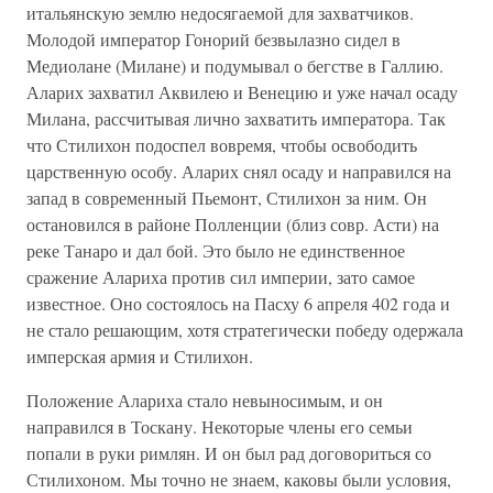
итальянскую землю недосягаемой для захватчиков.
Молодой император Гонорий безвылазно сидел в
Медиолане (Милане) и подумывал о бегстве в Галлию.
Аларих захватил Аквилею и Венецию и уже начал осаду
Милана, рассчитывая лично захватить императора. Так
что Стилихон подоспел вовремя, чтобы освободить
царственную особу. Аларих снял осаду и направился на
запад в современный Пьемонт, Стилихон за ним. Он
остановился в районе Полленции (близ совр. Асти) на
реке Танаро и дал бой. Это было не единственное
сражение Алариха против сил империи, зато самое
известное. Оно состоялось на Пасху 6 апреля 402 года и
не стало решающим, хотя стратегически победу одержала
имперская армия и Стилихон.
Положение Алариха стало невыносимым, и он
направился в Тоскану. Некоторые члены его семьи
попали в руки римлян. И он был рад договориться со
Стилихоном. Мы точно не знаем, каковы были условия,