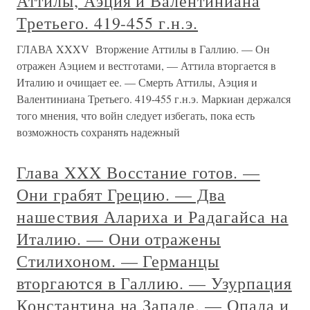
Аттилы, Аэция и Валентиниана
Третьего. 419-455 г.н.э.
ГЛАВА XXXV Вторжение Аттилы в Галлию. — Он
отражен Аэцием и вестготами, — Аттила вторгается в
Италию и очищает ее. — Смерть Аттилы, Аэция и
Валентиниана Третьего. 419-455 г.н.э. Маркиан держался
того мнения, что войн следует избегать, пока есть
возможность сохранять надежный
Глава XXX Восстание готов. —
Они грабят Грецию. — Два
нашествия Алариха и Радагайса на
Италию. — Они отражены
Стилихоном. — Германцы
вторгаются в Галлию. — Узурпация
Константина на Западе. — Опала и