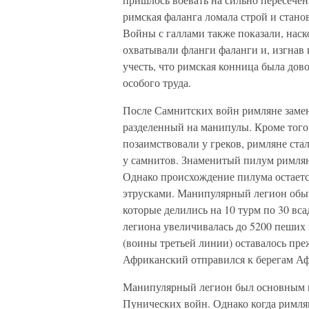
римская фаланга ломала строй и стано
Войны с галлами также показали, нас
охватывали фланги фаланги и, изгнав к
учесть, что римская конница была дово
особого труда.
После Самнитских войн римляне замен
разделенный на манипулы. Кроме того
позаимствовали у греков, римляне ста
у самнитов. Знаменитый пилум римлян
Однако происхождение пилума остаетс
этрусками. Манипулярный легион обыч
которые делились на 10 турм по 30 вс
легиона увеличивалась до 5200 пеших 
(воины третьей линии) оставалось пр
Африканский отправился к берегам Аф
Манипулярный легион был основным 
Пунических войн. Однако когда римлян