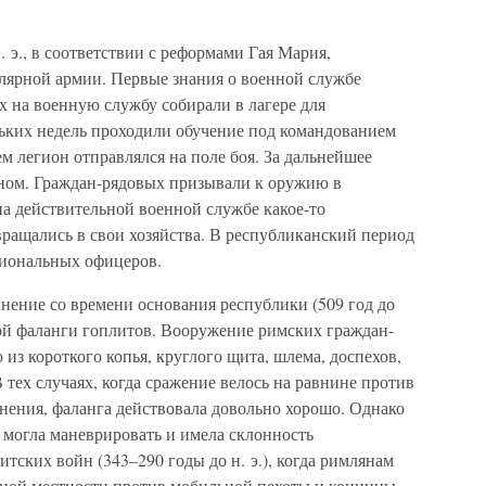
. э., в соответствии с реформами Гая Мария,
лярной армии. Первые знания о военной службе
 на военную службу собирали в лагере для
льких недель проходили обучение под командованием
 легион отправлялся на поле боя. За дальнейшее
ном. Граждан-рядовых призывали к оружию в
на действительной военной службе какое-то
вращались в свои хозяйства. В республиканский период
сиональных офицеров.
нение со времени основания республики (509 год до
ской фаланги гоплитов. Вооружение римских граждан-
 из короткого копья, круглого щита, шлема, доспехов,
 тех случаях, когда сражение велось на равнине против
ения, фаланга действовала довольно хорошо. Однако
 могла маневрировать и имела склонность
итских войн (343–290 годы до н. э.), когда римлянам
нной местности против мобильной пехоты и конницы,