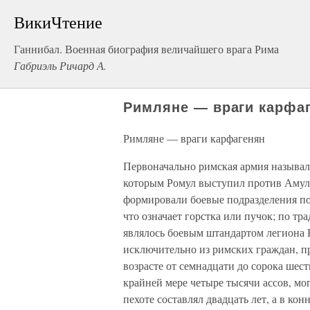
ВикиЧтение
Ганнибал. Военная биография величайшего врага Рима
Габриэль Ричард А.
Римляне — враги карфа
Римляне — враги карфагенян
Первоначально римская армия называла
которым Ромул выступил против Амули
формировали боевые подразделения по
что означает горстка или пучок; по т
являлось боевым штандартом легиона 
исключительно из римских граждан, 
возрасте от семнадцати до сорока шест
крайней мере четыре тысячи ассов, м
пехоте составлял двадцать лет, а в к