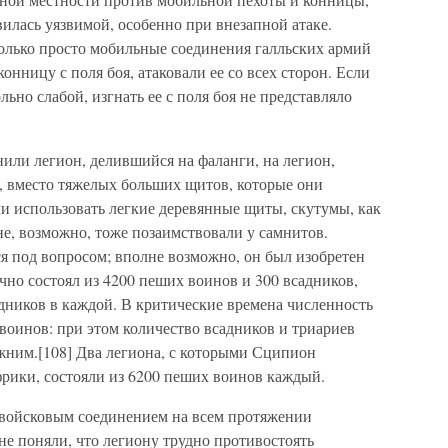
вилась уязвимой, особенно при внезапной атаке.
колько просто мобильные соединения галльских армий
онницу с поля боя, атаковали ее со всех сторон. Если
льно слабой, изгнать ее с поля боя не представляло
или легион, делившийся на фаланги, на легион,
, вместо тяжелых больших щитов, которые они
ли использовать легкие деревянные щиты, скутумы, как
е, возможно, тоже позаимствовали у самнитов.
я под вопросом; вполне возможно, он был изобретен
но состоял из 4200 пеших воинов и 300 всадников,
адников в каждой. В критические времена численность
воинов: при этом количество всадников и триариев
ежним.[108] Два легиона, с которыми Сципион
рики, состояли из 6200 пеших воинов каждый.
войсковым соединением на всем протяжении
е поняли, что легиону трудно противостоять