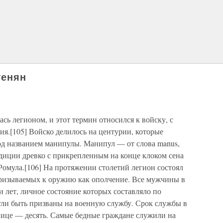
генян
сь легионом, и этот термин относился к войску, с
я.[105] Войско делилось на центурии, которые
д названием манипулы. Манипул — от слова manus,
радиции древко с прикрепленным на конце клоком сена
Ромула.[106] На протяжении столетий легион состоял
призываемых к оружию как ополчение. Все мужчины в
и лет, личное состояние которых составляло по
огли быть призваны на военную службу. Срок службы в
оннице — десять. Самые бедные граждане служили на