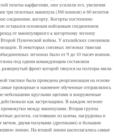
лой пехоты карфагенян, они усилили его, увеличив
ив три пехотных манипула (360 воинов) и 60 велитов
вое соединение, когорту. Когорты постепенно
ион оставался основным войсковым соединением
Переход от манипулярного к когортному легиону
ях Второй Пунической войны. У италийских союзников
анизации. В некоторых союзных легионах тяжелая
 объединенных легионах было от 9 до 10 тысяч воинов.
легиона под одним командующим составляли
 развернутый фронт которой тянулся на полторы мили.
ой тактики была проведена реорганизация на основе
 самые проворные и наименее обученные отправлялись
ные небольшими круглыми щитами и вооруженные
они действовали как застрельщики. В каждом легионе
и промежутки между манипулами. Вторая группа
ащитные доспехи, состоявшие из шлема, нагрудника и
е мечом, двумя пилумами (дротиками) и большим
 первую линию. На второй линии располагались самые