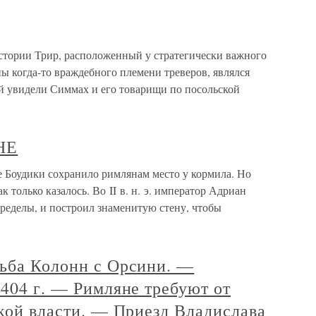
истории Трир, расположенный у стратегически важного
ны когда-то враждебного племени треверов, являлся
ый увидели Симмах и его товарищи по посольской
НЕ
дики сохранило римлянам место у кормила. Но
к только казалось. Во II в. н. э. император Адриан
ределы, и построил знаменитую стену, чтобы
рьба Колонн с Орсини. —
1404 г. — Римляне требуют от
ской власти. — Приезд Владислава