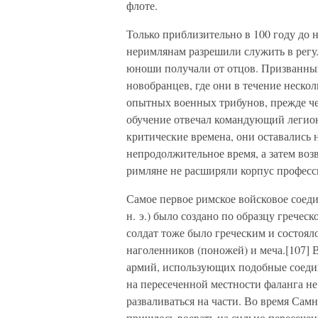
флоте.
Только приблизительно в 100 году до н
неримлянам разрешили служить в регу
юноши получали от отцов. Призванных
новобранцев, где они в течение неско
опытных военных трибунов, прежде чем
обучение отвечал командующий легио
критические времена, они оставались 
непродолжительное время, а затем воз
римляне не расширяли корпус профес
Самое первое римское войсковое соеди
н. э.) было создано по образцу грече
солдат тоже было греческим и состояло
наголенников (поножей) и меча.[107] В
армий, использующих подобные соедин
на пересеченной местности фаланга не
разваливаться на части. Во время Самн
пришлось воевать на сильно пересече