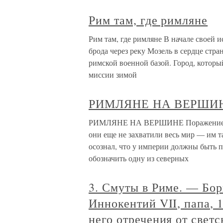
Рим там, где римляне
Рим там, где римляне В начале своей 
брода через реку Мозель в сердце стра
римской военной базой. Город, котор
миссии зимой
РИМЛЯНЕ НА ВЕРШИ
РИМЛЯНЕ НА ВЕРШИНЕ Поражение Боу
они еще не захватили весь мир — им та
осознал, что у империи должны быть п
обозначить одну из северных
3. Смуты в Риме. — Бо
Иннокентий VII, папа, 
него отречения от свет