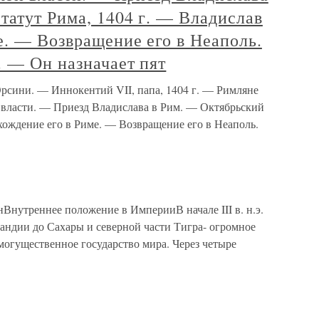
татут Рима, 1404 г. — Владислав
е. — Возвращение его в Неаполь.
. — Он назначает пят
Орсини. — Иннокентий VII, папа, 1404 г. — Римляне
й власти. — Приезд Владислава в Рим. — Октябрьский
бхождение его в Риме. — Возвращение его в Неаполь.
утреннее положение в ИмперииВ начале III в. н.э.
андии до Сахары и северной части Тигра- огромное
могущественное государство мира. Через четыре