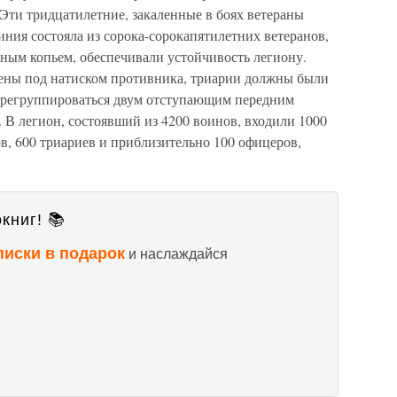
ти тридцатилетние, закаленные в боях ветераны
иния состояла из сорока-сорокапятилетних ветеранов,
ным копьем, обеспечивали устойчивость легиону.
лены под натиском противника, триарии должны были
перегруппироваться двум отступающим передним
 В легион, состоявший из 4200 воинов, входили 1000
ов, 600 триариев и приблизительно 100 офицеров,
книг! 📚
писки в подарок
и наслаждайся