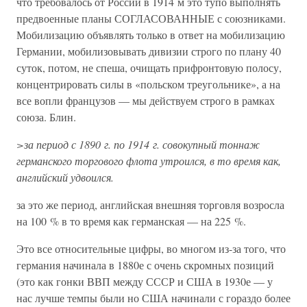
что требовалось от России в 1914 м это тупо выполнять
предвоенные планы СОГЛАСОВАННЫЕ с союзниками.
Мобилизацию объявлять только в ответ на мобилизацию
Германии, мобилизовывать дивизии строго по плану 40
суток, потом, не спеша, очищать прифронтовую полосу,
концентрировать силы в «польском треугольнике», а на
все вопли французов — мы действуем строго в рамках
союза. Блин.
>за период с 1890 г. по 1914 г. совокупный тоннаж
германского торгового флота утроился, в то время как,
английский удвоился.
за это же период, английская внешняя торговля возросла
на 100 % в то время как германская — на 225 %.
Это все относительные цифры, во многом из-за того, что
германия начинала в 1880е с очень скромных позиций
(это как гонки ВВП между СССР и США в 1930е — у
нас лучше темпы были но США начинали с гораздо более