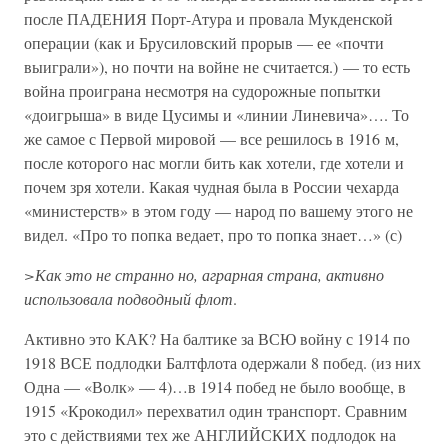
после ПАДЕНИЯ Порт-Атура и провала Мукденской
операции (как и Брусиловский прорыв — ее «почти
выиграли»), но почти на войне не считается.) — то есть
война проиграна несмотря на судорожные попытки
«доигрыша» в виде Цусимы и «линии Линевича»…. То
же самое с Первой мировой — все решилось в 1916 м,
после которого нас могли бить как хотели, где хотели и
почем зря хотели. Какая чудная была в России чехарда
«министерств» в этом году — народ по вашему этого не
видел. «Про то попка ведает, про то попка знает…» (с)
>Как это не странно но, аграрная страна, активно
использовала подводный флот
.
Активно это КАК? На балтике за ВСЮ войну с 1914 по
1918 ВСЕ подлодки Балтфлота одержали 8 побед. (из них
Одна — «Волк» — 4)…в 1914 побед не было вообще, в
1915 «Крокодил» перехватил один транспорт. Сравним
это с действиями тех же АНГЛИЙСКИХ подлодок на