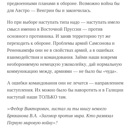
предвоенными планами в обороне. Возможно война бы
для Австро — Венгрии бы и закончилась.
Но при выборе наступать типа надо — наступать имело
смысл именно в Восточной Пруссии — против
основного противника. И заняв территорию тут же
переходить к обороне. Проблемы армий Самсонова и
Рененкампфа они не в свойствах армий, а в ошибках
взаимодействия и командования. Займи наши вовремя
необороняемую немецкую узкоколейку, дай нормальную
коммуникацию между, армиями — не было бы «чуда».
А ошибки командования они не лечатся — направлением
наступления. Их можно было бы наворотить и в Галиции
наступай наши ТОЛЬКО там.
>Федор Викторович, листал ли ты книгу некоего
Брюханова В.А. «Заговор против мира. Кто развязал
Первую мировую войну»?