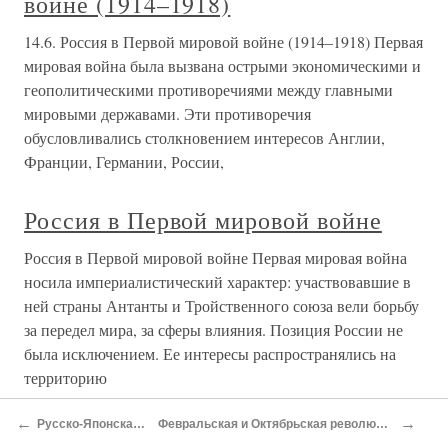
войне (1914–1918)
14.6. Россия в Первой мировой войне (1914–1918) Первая
мировая война была вызвана острыми экономическими и
геополитическими противоречиями между главными
мировыми державами. Эти противоречия
обусловливались столкновением интересов Англии,
Франции, Германии, России,
Россия в Первой мировой войне
Россия в Первой мировой войне Первая мировая война
носила империалистический характер: участвовавшие в
ней страны Антанты и Тройственного союза вели борьбу
за передел мира, за сферы влияния. Позиция России не
была исключением. Ее интересы распространялись на
территорию
←
→
Русско-Японская война
Февральская и Октябрьская революции 1917 года
Россия в Первой Мировой войне