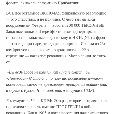
фронта, г) начали эвакуацию Прибалтики.
ВСЕ все остальное ВКЛЮЧАЯ февральскую революцию
— это следствия, а не причина. С чего там начался
вооруженный Февраль — восстали 30 000 ТЫСЯЧНЫЕ
Запасные полки в Птере (фактически «дезертиры в
погонах» — запасные сидят в тылу и НЕ ИДУТ на фронт
— это еще при царе, это до революции…. И когда из 23х
комфронтов и равных им по должности — 22 за
отречение — какая тут революция. Масло слили до того-
сс.
>Вы ведь вроде не коммунист (иначе сказали бы
«Революция»)? Это они почему-то постоянно путают
последовательность «революция- проигрышь войны» (как
в случае с Русско-Японской, так и в случае с ПМВ).
Я коммунист. Член КПРФ. Это раз, второе — правильная
последовательность именно ПРОИГРЫШ в войне —
революция. Как в 1905 м когда восстания начались строго