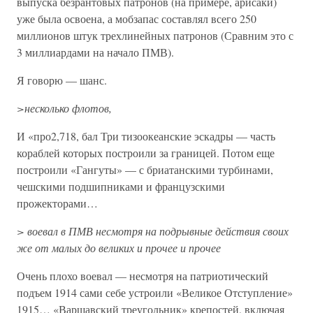
выпуска безрантовых патронов (на примере, арисаки)
уже была освоена, а мобзапас составлял всего 250
миллионов штук трехлинейных патронов (Сравним это с
3 миллиардами на начало ПМВ).
Я говорю — шанс.
>несколько флотов,
И «про2,718, бал Три тизоокеанские эскадры — часть
кораблей которых построили за границей. Потом еще
построили «Гангуты» — с бриатанскими турбинами,
чешскими подшипниками и французскими
прожекторами…
> воевал в ПМВ несмотря на подрывные действия своих
же от малых до великих и прочее и прочее
Очень плохо воевал — несмотря на патриотический
подъем 1914 сами себе устроили «Великое Отступление»
1915… «Варшавский треугольник» крепостей, включая