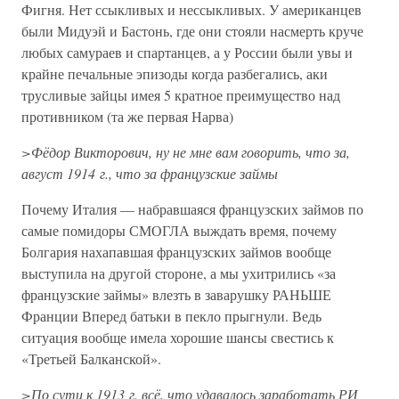
Фигня. Нет ссыкливых и нессыкливых. У американцев
были Мидуэй и Бастонь, где они стояли насмерть круче
любых самураев и спартанцев, а у России были увы и
крайне печальные эпизоды когда разбегались, аки
трусливые зайцы имея 5 кратное преимущество над
противником (та же первая Нарва)
>Фёдор Викторович, ну не мне вам говорить, что за,
август 1914 г., что за французские займы
Почему Италия — набравшаяся французских займов по
самые помидоры СМОГЛА выждать время, почему
Болгария нахапавшая французских займов вообще
выступила на другой стороне, а мы ухитрились «за
французские займы» влезть в заварушку РАНЬШЕ
Франции Вперед батьки в пекло прыгнули. Ведь
ситуация вообще имела хорошие шансы свестись к
«Третьей Балканской».
>По сути к 1913 г. всё, что удавалось заработать РИ