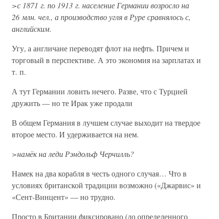
>с 1871 г. по 1913 г. население Германии возросло на
26 млн. чел., а производство угля в Руре сравнялось с,
английским
.
Угу, а англичане переводят флот на нефть. Причем и
торговый в перспективе. А это экономия на зарплатах и
т. п.
А тут Германии ловить нечего. Разве, что с Турцией
дружить — но те Ирак уже продали
В общем Германия в лучшем случае выходит на твердое
второе место. И удерживается на нем.
>намёк на леди Рэндольф Черчилль?
Намек на два корабля в честь одного случая… Что в
условиях британской традиции возможно («Джарвис» и
«Сент-Винцент» — но трудно.
Просто в Британии фиксировано (до определенного