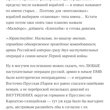
предела) число названий кораблей — и новых называют
по имени старых… Поэтому для «внеплановых»
кораблей выбираем «плановые» типа имена… Кстати
один потом таки опять таки планово назвали
«Мальборо», добавить «Бленхейм» и готова дивизия.
>Здравствуйте. Насколько, по-вашему мнению,
оправдано одновременное проведение командованием,
армии Российской империи сразу двух наступательных
операций в самом начале Первой мировой войны
.
Ну в могучем послезнании можно сказать, что ЛЮБЫЕ
наступательные операции русской, армии в начале ПМВ
были категорически неоправданны — и неудачная
Восточно-Прусская (Париж все равно спасался ошибками
немцев, а не переброской нескольких дивизий из
ВНУТРЕННИХ округов германии в Пруссию) ни
Карпатско-галицийская — тут уж куда было бы выгоднее
дать, австриякам расшибить лбы в согласии с их