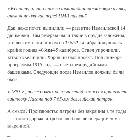
>Кстате, а, что там за шышнадцатидюймовую пушку,
англичане для нас перед ПМВ пилили?
Дак, даже почти выпилили — развитие Измаильской 14
дюймовки. Там резервы были такие в орудие заложены,
что легким напилингом из 356/52 калибра получилась
крайне годная 406мм/45 калибров. Ствол упрочнили,
затвор увеличили. Хороший был проект. Под линкоры
программы 1915 года — с четырехорудийными
башенками. Следующие после Измаилов должны были
быть.
>1891 г., после долгих размышлений комиссия принимает
винтовку Нагана под 7,65-мм бельгийский патрон
.
А смысл? Производство патрона без закраины в те годы
— стоило дороже и требовало больше операций чем с
закраиной.