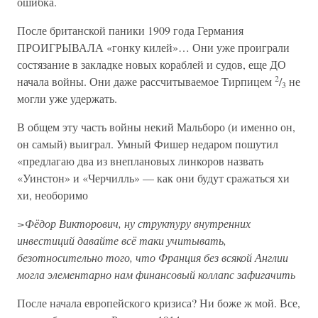
ошибка.
После британской паники 1909 года Германия
ПРОИГРЫВАЛА «гонку килей»… Они уже проиграли
состязание в закладке новых кораблей и судов, еще ДО
2
начала войны. Они даже рассчитываемое Тирпицем
/
не
3
могли уже удержать.
В общем эту часть войны некий Мальборо (и именно он,
он самый) выиграл. Умный Фишер недаром пошутил
«предлагаю два из внеплановых линкоров назвать
«Уинстон» и «Черчилль» — как они будут сражаться хи
хи, необоримо
>Фёдор Викторович, ну структуру внутренних
инвестиций давайте всё таки учитывать,
безотносительно того, что Франция без всякой Англии
могла элементарно нам финансовый коллапс зафигачить
После начала европейского кризиса? Ни боже ж мой. Все,