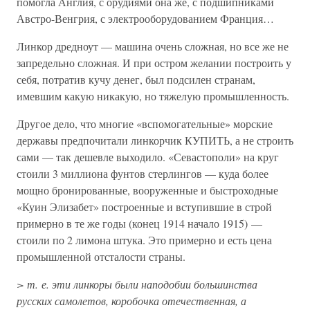
помогла Англия, с орудиями она же, с подшипниками
Австро-Венгрия, с электрооборудованием Франция…
Линкор дредноут — машина очень сложная, но все же не
запредельно сложная. И при остром желании построить у
себя, потратив кучу денег, был подсилен странам,
имевшим какую никакую, но тяжелую промышленность.
Другое дело, что многие «вспомогательные» морские
державы предпочитали линкорчик КУПИТЬ, а не строить
сами — так дешевле выходило. «Севастополи» на круг
стоили 3 миллиона фунтов стерлингов — куда более
мощно бронированные, вооруженные и быстроходные
«Куин Элизабет» построенные и вступившие в строй
примерно в те же годы (конец 1914 начало 1915) —
стоили по 2 лимона штука. Это примерно и есть цена
промышленной отсталости страны.
> т. е. эти линкоры были наподобии большинства
русских самолетов, коробочка отечественная, а