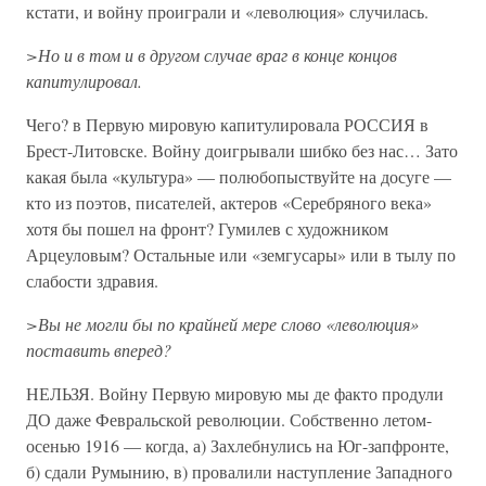
кстати, и войну проиграли и «леволюция» случилась.
>Но и в том и в другом случае враг в конце концов
капитулировал.
Чего? в Первую мировую капитулировала РОССИЯ в
Брест-Литовске. Войну доигрывали шибко без нас… Зато
какая была «культура» — полюбопыствуйте на досуге —
кто из поэтов, писателей, актеров «Серебряного века»
хотя бы пошел на фронт? Гумилев с художником
Арцеуловым? Остальные или «земгусары» или в тылу по
слабости здравия.
>Вы не могли бы по крайней мере слово «леволюция»
поставить вперед?
НЕЛЬЗЯ. Войну Первую мировую мы де факто продули
ДО даже Февральской революции. Собственно летом-
осенью 1916 — когда, а) Захлебнулись на Юг-запфронте,
б) сдали Румынию, в) провалили наступление Западного