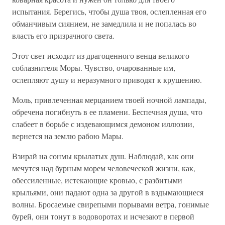
испытания. Берегись, чтобы душа твоя, ослепленная его
обманчивым сиянием, не замедлила и не попалась во
власть его призрачного света.
Этот свет исходит из драгоценного венца великого
соблазнителя Моры. Чувство, очарованные им,
ослепляют душу и неразумного приводят к крушению.
Моль, привлеченная мерцанием твоей ночной лампады,
обречена погибнуть в ее пламени. Беспечная душа, что
слабеет в борьбе с издевающимся демоном иллюзии,
вернется на землю рабою Мары.
Взирай на сонмы крылатых душ. Наблюдай, как они
мечутся над бурным морем человеческой жизни, как,
обессиленные, истекающие кровью, с разбитыми
крыльями, они падают одна за другой в вздымающиеся
волны. Бросаемые свирепыми порывами ветра, гонимые
бурей, они тонут в водоворотах и исчезают в первой