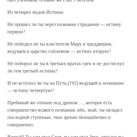
Из четырех видов Истины:
Не прошел ли ты через познание страдания — истину
первую?
Не победил ли ты властителя Мару в преддверии,
ведущем в царство соблазнов — истину вторую?
Не поборол ли ты в третьих вратах грех и не достигнул
ли тем третьей истины?
И не вступил ли ты на Путь,[192] ведущий к познанию
— истину четвертую?
Пребывай же отныне под древом …, которое есть
совершенство всякого познания, ибо, знай, ты овладел
последней ступенью, твое зрение безошибочно и
совершенно.
Взирай! Ты сам стал Свет, ты сам стал Звук, отныне ты