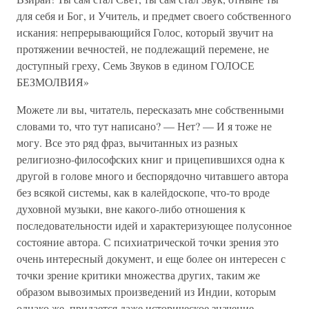
для себя и Бог, и Учитель, и предмет своего собственного
искания: непрерывающийся Голос, который звучит на
протяжении вечностей, не подлежащий перемене, не
доступный греху, Семь Звуков в едином ГОЛОСЕ
БЕЗМОЛВИЯ»
Можете ли вы, читатель, пересказать мне собственными
словами то, что тут написано? — Нет? — И я тоже не
могу. Все это ряд фраз, вычитанных из разных
религиозно-философских книг и прицепившихся одна к
другой в голове много и беспорядочно читавшего автора
без всякой системы, как в калейдоскопе, что-то вроде
духовной музыки, вне какого-либо отношения к
последовательности идей и характеризующее полусонное
состояние автора. С психиатрической точки зрения это
очень интересный документ, и еще более он интересен с
точки зрение критики множества других, таким же
образом вывозимых произведений из Индии, которым
однако же, придается даже историческое значение.