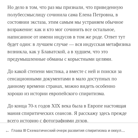
Но дело в том, что раз мы признали, что приведенную
полубессмыслицу сочинила сама Елена Петровна, в
состоянии экстаза, этим самым мы устраняем обычное
возражение: как и кто мог сочинить все остальное,
написанное от имени индусов в том же роде. Ответ тут
будет один: в лучшем случае — вся индусская метафизика
возникла, как у Блаватской, а в худшем, что это
предумышленные обманы с корыстными целями.
До какой степени мистика, а вместе с ней и поиски за
сенсационными документами в мало доступных по
данному времени странах, можно видеть особенно
хорошо из истории европейского спиритизма.
До конца 70-х годов XIX века была в Европе настоящая
мания спиритических сеансов. Я расскажу здесь прежде
всего историю с фотографиями духов.
←
Глава III Схематический очерк развития спиритизма и оккультизма — в христианской Европе XIXвека
В начале, — говорит д-р Леманн, — удавалось получать