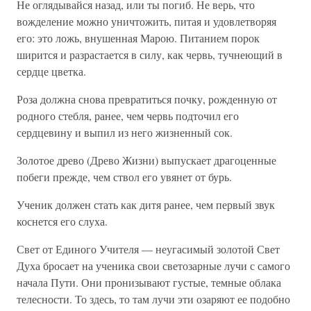
Не оглядывайся назад, или ты погиб. Не верь, что
вожделение можно уничтожить, питая и удовлетворяя
его: это ложь, внушенная Марою. Питанием порок
ширится и разрастается в силу, как червь, тучнеющий в
сердце цветка.
Роза должна снова превратиться почку, рожденную от
родного стебля, ранее, чем червь подточил его
сердцевину и выпил из него жизненный сок.
Золотое древо (Древо Жизни) выпускает драгоценные
побеги прежде, чем ствол его увянет от бурь.
Ученик должен стать как дитя ранее, чем первый звук
коснется его слуха.
Свет от Единого Учителя — неугасимый золотой Свет
Духа бросает на ученика свои светозарные лучи с самого
начала Пути. Они пронизывают густые, темные облака
телесности. То здесь, то там лучи эти озаряют ее подобно