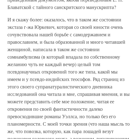
Блаватской с тайного санскритского манускрипта?
И я скажу более: оказалось, что в таком же состоянии
экстаза г-жа Юркевич, которая со своей юности очень
сочувствовала нашей борьбе с самодержавием и
православием, и была образованной и много читавшей
женщиной, написала в таком же состоянии
сомнамбулизма (в который впадала по собственному
желанию чуть не каждый вечер) целый том
псевдонаучных откровений того же типа, какой мы
имеем и у псевдо-индийских теософов. Ряд страниц из
этого своего супранатуралистическиго дневника
исследований она читала и мне, спрашивая мнения, и вы
можете представить себе мое положение, читая ее
откровения по своей фантастичности далеко
превосходившие романы Уэллса, но только без его
планомерности. С моей точки зрения (что наша мысль то
же, что повозка, которую, как пара лошадей везут
полушария головного мозга, а возничим, регулирующим