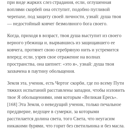
при виде жарких слез страдания, если, оглушенная
воплями скорбей она отступит, подобно пугливой
черепахе, под защиту своей личности, узнай: душа твоя
— недостойный ковчег безмолвного бога своего.
Когда, приходя в возраст, твоя душа выступит из своего
верного убежища и, вырвавшись из защищавшего ее
ковчега, протянет свою серебряную нить и устремится
вперед; если, узрев свое отражение на волнах
пространства, она шепнет: «это я», узнай: душа твоя
захвачена в паутину обольщения.
Земля эта, ученик, есть Чертог скорби, где по всему Пути
тяжких испытаний расставлены западни, чтобы изловить
твое Я обольщениями, имя которым «Великая Ересь».
[168] Эта Земля, о неведущий ученик, только печальное
преддверие, ведущее в сумерки, за которыми
расстилается долина света, того Света, что неугасим
никакими бурями, что горит без светильника и без масла.