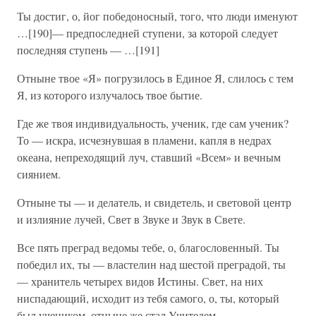
Ты достиг, о, йог победоносный, того, что люди именуют
…[190]— предпоследней ступени, за которой следует
последняя ступень — …[191]
Отныне твое «Я» погрузилось в Единое Я, слилось с тем
Я, из которого излучалось твое бытие.
Где же твоя индивидуальность, ученик, где сам ученик?
То — искра, исчезнувшая в пламени, капля в недрах
океана, непреходящий луч, ставший «Всем» и вечным
сиянием.
Отныне ты — и делатель, и свидетель, и световой центр
и излияние лучей, Свет в Звуке и Звук в Свете.
Все пять преград ведомы тебе, о, благословенный. Ты
победил их, ты — властелин над шестой преградой, ты
— хранитель четырех видов Истины. Свет, на них
ниспадающий, исходит из тебя самого, о, ты, который
был учеником, отныне же стал Учителем.