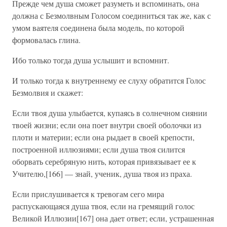
Прежде чем душа сможет разуметь и вспоминать, она
должна с Безмолвным Голосом соединиться так же, как с
умом ваятеля соединена была модель, по которой
формовалась глина.
Ибо только тогда душа услышит и вспомнит.
И только тогда к внутреннему ее слуху обратится Голос
Безмолвия и скажет:
Если твоя душа улыбается, купаясь в солнечном сиянии
твоей жизни; если она поет внутри своей оболочки из
плоти и материи; если она рыдает в своей крепости,
построенной иллюзиями; если душа твоя силится
оборвать серебряную нить, которая привязывает ее к
Учителю,[166] — знай, ученик, душа твоя из праха.
Если прислушивается к тревогам сего мира
распускающаяся душа твоя, если на гремящий голос
Великой Иллюзии[167] она дает ответ; если, устрашенная