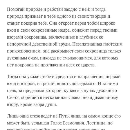
Помогай природе и работай заодно с ней; и тогда
природа признает в тебе одного из своих творцов и
станет покорна тебе. Она откроет перед тобой широко
вход в свои сокровенные недра, обнажит перед твоими
взорами сокровища, заключенные в глубинах ее
непорочной девственной груди. Незапятнанная плотским
прикосновением, она раскрывает свои сокровища только
духовным очам, никогда не смыкающимся, для которых
нет покровов на протяжении всех ее царств.
Тогда она укажет тебе и средства и направления, первый
вход и второй, и третий, вплоть до седьмого. И за ними
цель, за пределами которой, купаясь в лучах духовного
Света, обретается несказанная Слава, невидимая иному
взору, кроме взора души.
Лишь одна стезя ведет на Путь; лишь на самом конце его
может быть услышан Голос Безмолвия. Лестница, по
которой стремящийся поднимается, построена из