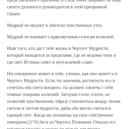
своего духовного руководителя в этой призрачной
стране.
Мудрый не медлит в обители чувственных утех.
Мудрый не внимает сладкозвучным голосам иллюзий.
Ищи того, кто даст тебе жизнь в Чертоге Мудрости,
который находится за пределами, где не ведомы тени и
где свет Истины сияет в неугасаемой славе.
Несотворенное живет в тебе, ученик, как оно живет и в
Чертоге Мудрости. Если ты захочешь достигнуть его и
сочетать оба света воедино, ты должен совлечь с себя
темные покровы иллюзий. Заглуши голос плоти, не
позволяй чувственному образу становиться между твоим
светом и светом мудрости, дабы оба могли слиться в
единый свет. Когда же познаешь ты свое собственное
неведение,[174] беги из Чертога Познания. Опасна его
коварная красота и нужен он только для твоего