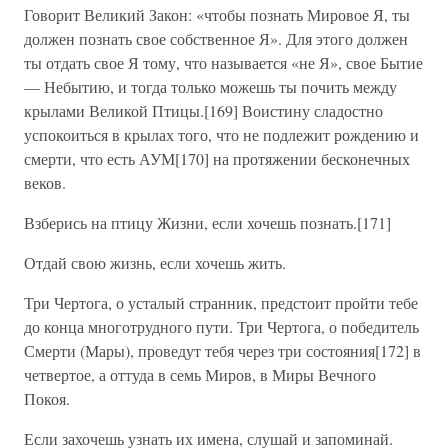
Говорит Великий Закон: «чтобы познать Мировое Я, ты
должен познать свое собственное Я». Для этого должен
ты отдать свое Я тому, что называется «не Я», свое Бытие
— Небытию, и тогда только можешь ты почить между
крылами Великой Птицы.[169] Воистину сладостно
успокоиться в крылах того, что не подлежит рождению и
смерти, что есть АУМ[170] на протяжении бесконечных
веков.
Взберись на птицу Жизни, если хочешь познать.[171]
Отдай свою жизнь, если хочешь жить.
Три Чертога, о усталый странник, предстоит пройти тебе
до конца многотрудного пути. Три Чертога, о победитель
Смерти (Мары), проведут тебя через три состояния[172] в
четвертое, а оттуда в семь Миров, в Миры Вечного
Покоя.
Если захочешь узнать их имена, слушай и запоминай.