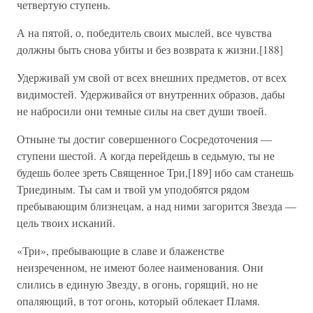
четвертую ступень.
А на пятой, о, победитель своих мыслей, все чувства
должны быть снова убиты и без возврата к жизни.[188]
Удерживай ум свой от всех внешних предметов, от всех
видимостей. Удерживайся от внутренних образов, дабы
не набросили они темные силы на свет души твоей.
Отныне ты достиг совершенного Сосредоточения —
ступени шестой. А когда перейдешь в седьмую, ты не
будешь более зреть Священное Три,[189] ибо сам станешь
Триединым. Ты сам и твой ум уподобятся рядом
пребывающим близнецам, а над ними загорится Звезда —
цель твоих исканий.
«Три», пребывающие в славе и блаженстве
неизреченном, не имеют более наименования. Они
слились в единую Звезду, в огонь, горящий, но не
опаляющий, в тот огонь, который облекает Пламя.