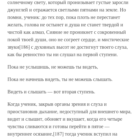
солнечному свету, который пронизывает густые заросли
джунглей и отражается светлыми пятнами на земле. Но
помни, ученик: до тех пор, пока плоть не перестанет
желать, голова не остынет и душа не станет твердой и
чистой как алмаз, Сияние не проникнет с сокровенный
покой твоей души, оно не согреет сердце, и мистические
звуки[186] с духовных высот не достигнут твоего слуха,
как бы ревностно ты ни слушал на первой ступени.
Пока не услышишь, не можешь ты видеть,
Пока не начнешь видеть, ты не можешь слышать.
Видеть и слышать — вот вторая ступень.
Когда ученик, закрыв органы зрения и слуха и
приостановив дыхание, недоступный для внешнего мира,
видит и слышит, обоняет и вкушает, когда его четыре
чувства сливаются и готовы перейти в пятое —
внутреннее осязание,[187] тогда ученик вступил на