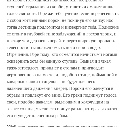
ступеней страдания и скорби; утишить их может лишь
голос святости. Горе же тебе, ученик, если перенесешь ты
с собой хотя единый порок, не покинув его внизу; ибо
тогда лестница подломится и низвергнет тебя. Подножие
ее стоит в глубокой тине заблуждений и грехов твоих, и,
прежде чем дерзнешь перейти через широкую пропасть
телесности, ты должен омыть ноги свои в водах
Отречения. Горе тому, кто осмелится нечистыми ногами
осквернить хотя бы единую ступень. Темная и вязкая
грязь затвердеет, прильнет к стопам и пригвоздит
дерзновенного на месте; и, подобно птице, пойманной в
коварные силки птицелова, не будет для него
дальнейшего движения вперед. Пороки его оденутся в
образы и повлекут его вниз. Его грехи поднимут голоса
свои, подобно шакалам, рыдающим и хохочущим на
закате солнца; мысли его станут ратью, которая захватит
его и уведет плененным рабом.
Убей свои желания, ученик, обессиль свои пороки ранее,