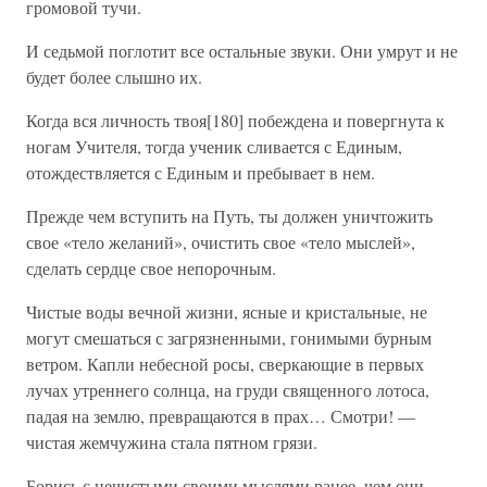
громовой тучи.
И седьмой поглотит все остальные звуки. Они умрут и не
будет более слышно их.
Когда вся личность твоя[180] побеждена и повергнута к
ногам Учителя, тогда ученик сливается с Единым,
отождествляется с Единым и пребывает в нем.
Прежде чем вступить на Путь, ты должен уничтожить
свое «тело желаний», очистить свое «тело мыслей»,
сделать сердце свое непорочным.
Чистые воды вечной жизни, ясные и кристальные, не
могут смешаться с загрязненными, гонимыми бурным
ветром. Капли небесной росы, сверкающие в первых
лучах утреннего солнца, на груди священного лотоса,
падая на землю, превращаются в прах… Смотри! —
чистая жемчужина стала пятном грязи.
Борись с нечистыми своими мыслями ранее, чем они