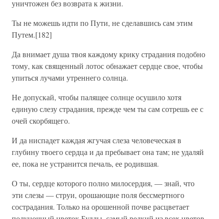
уничтожен без возврата к жизни.
Ты не можешь идти по Пути, не сделавшись сам этим
Путем.[182]
Да внимает душа твоя каждому крику страдания подобно
тому, как священный лотос обнажает сердце свое, чтобы
упиться лучами утреннего солнца.
Не допускай, чтобы палящее солнце осушило хотя
единую слезу страдания, прежде чем ты сам сотрешь ее с
очей скорбящего.
И да ниспадет каждая жгучая слеза человеческая в
глубину твоего сердца и да пребывает она там; не удаляй
ее, пока не устранится печаль, ее родившая.
О ты, сердце которого полно милосердия, — знай, что
эти слезы — струи, орошающие поля бессмертного
сострадания. Только на орошенной почве расцветает
полуночный цветок Будды, самый редкий из всех цветов.