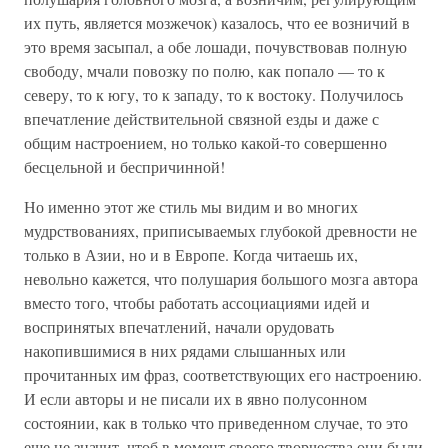
их путь, является мозжечок) казалось, что ее возничий в
это время засыпал, а обе лошади, почувствовав полную
свободу, мчали повозку по полю, как попало — то к
северу, то к югу, то к западу, то к востоку. Получилось
впечатление действительной связной езды и даже с
общим настроением, но только какой-то совершенно
бесцельной и беспричинной!
Но именно этот же стиль мы видим и во многих
мудрствованиях, приписываемых глубокой древности не
только в Азии, но и в Европе. Когда читаешь их,
невольно кажется, что полушария большого мозга автора
вместо того, чтобы работать ассоциациями идей и
воспринятых впечатлений, начали орудовать
накопившимися в них рядами слышанных или
прочитанных им фраз, соответствующих его настроению.
И если авторы и не писали их в явно полусонном
состоянии, как в только что приведенном случае, то это
еще не значит, чтоб в момент своего творчества они были