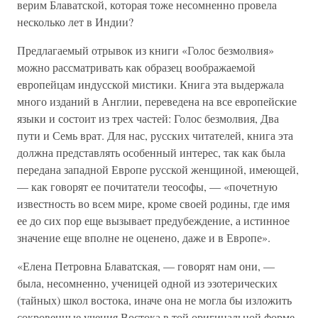
верим Блаватской, которая тоже несомненно провела
несколько лет в Индии?
Предлагаемый отрывок из книги «Голос безмолвия»
можно рассматривать как образец воображаемой
европейцам индусской мистики. Книга эта выдержала
много изданий в Англии, переведена на все европейские
языки и состоит из трех частей: Голос безмолвия, Два
пути и Семь врат. Для нас, русских читателей, книга эта
должна представлять особенный интерес, так как была
передана западной Европе русской женщиной, имеющей,
— как говорят ее почитатели теософы, — «почетную
известность во всем мире, кроме своей родины, где имя
ее до сих пор еще вызывает предубеждение, а истинное
значение еще вполне не оценено, даже и в Европе».
«Елена Петровна Блаватская, — говорят нам они, —
была, несомненно, ученицей одной из эзотерических
(тайных) школ востока, иначе она не могла бы изложить
сокровенные учения Востока в той оригинальной форме,