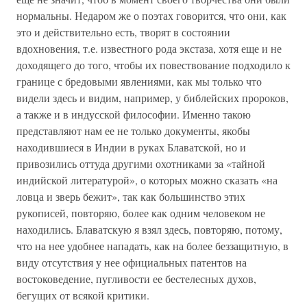
нормальны. Недаром же о поэтах говорится, что они, как
это и действительно есть, творят в состоянии
вдохновения, т.е. известного рода экстаза, хотя еще и не
доходящего до того, чтобы их повествование подходило к
границе с бредовыми явлениями, как мы только что
видели здесь и видим, например, у библейских пророков,
а также и в индусской философии. Именно такою
представляют нам ее не только документы, якобы
находившиеся в Индии в руках Блаватской, но и
привозились оттуда другими охотниками за «тайной
индийской литературой», о которых можно сказать «на
ловца и зверь бежит», так как большинство этих
рукописей, повторяю, более как одним человеком не
находились. Блаватскую я взял здесь, повторяю, потому,
что на нее удобнее нападать, как на более беззащитную, в
виду отсутствия у нее официальных патентов на
востоковедение, пугливости ее бестелесных духов,
бегущих от всякой критики.