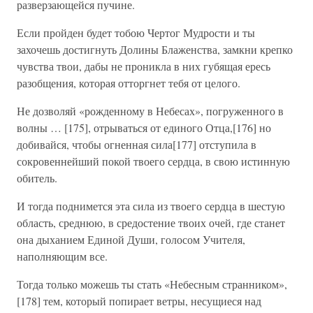
разверзающейся пучине.
Если пройден будет тобою Чертог Мудрости и ты
захочешь достигнуть Долины Блаженства, замкни крепко
чувства твои, дабы не проникла в них губящая ересь
разобщения, которая отторгнет тебя от целого.
Не дозволяй «рожденному в Небесах», погруженного в
волны … [175], отрываться от единого Отца,[176] но
добивайся, чтобы огненная сила[177] отступила в
сокровеннейший покой твоего сердца, в свою истинную
обитель.
И тогда поднимется эта сила из твоего сердца в шестую
область, среднюю, в средостение твоих очей, где станет
она дыханием Единой Души, голосом Учителя,
наполняющим все.
Тогда только можешь ты стать «Небесным странником»,
[178] тем, который попирает ветры, несущиеся над