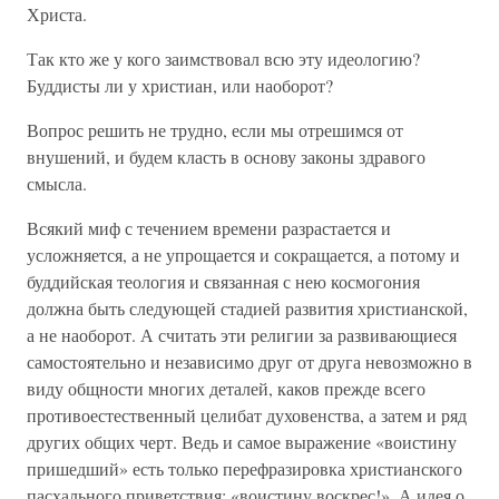
Христа.
Так кто же у кого заимствовал всю эту идеологию?
Буддисты ли у христиан, или наоборот?
Вопрос решить не трудно, если мы отрешимся от
внушений, и будем класть в основу законы здравого
смысла.
Всякий миф с течением времени разрастается и
усложняется, а не упрощается и сокращается, а потому и
буддийская теология и связанная с нею космогония
должна быть следующей стадией развития христианской,
а не наоборот. А считать эти религии за развивающиеся
самостоятельно и независимо друг от друга невозможно в
виду общности многих деталей, каков прежде всего
противоестественный целибат духовенства, а затем и ряд
других общих черт. Ведь и самое выражение «воистину
пришедший» есть только перефразировка христианского
пасхального приветствия: «воистину воскрес!». А идея о