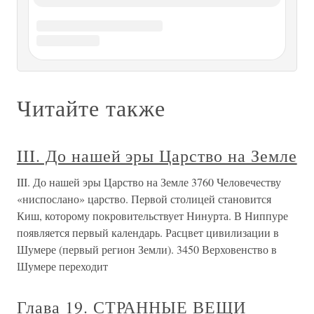
Агриппина старшая (14 год до
нашей эры — 33 год нашей эры)
Агриппина старшая (14 год до нашей эры — 33 год
нашей эры) Не делай себе кумира и никакого
изображения того, что на небе вверху, и что на земле
внизу, и что в воде ниже земли, Не поклоняйся им и не
служи им, ибо Я Господь, Бог твой, Бог ревнитель,
наказывающий детей за вину отцов
Глава десятая «Теперь она у нас
есть…»
Глава десятая «Теперь она у нас есть…» «Мы добились
успехов потому, что имели правильную руководящую
линию и сумели сорганизовать массы для проведения в
жизнь этой линии. Нечего и говорить, что без этих
условий мы не имели бы тех успехов, которые имеем