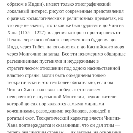
образом в Индии), имеют только этнографический
локальный интерес, рисуют современные представления
о разных космологических и религиозных предметах, но
это еще не значит, что таков же был буддизм и до Чингиз-
Хана (1155—1227), владения которого простирались от
Пекина через всю область современного буддизма до
Инда, через Тибет, на юго-восток и до Каспийского моря
через Монголию на запад. Все эти неизмеримо обширные
разъединенные пустынями и неудержимые в
стратегическом отношении под одною насильственной
властью страны, могли быть объединены только
теократически и это тем более обязательно, если бы
Чингиз-Хан начал свои «победы» (что совсем
невероятно) из пустынной Монголии, редкие жители
которой до сих пор являются самыми мирными
кочевниками, разводящими верблюдов, лошадей и
рогатый скот. Теократический характер власти Чингиз-
Хана подтверждается и сказаниями, что он дал этим —
теперь буддийским странам — их законы, на основании