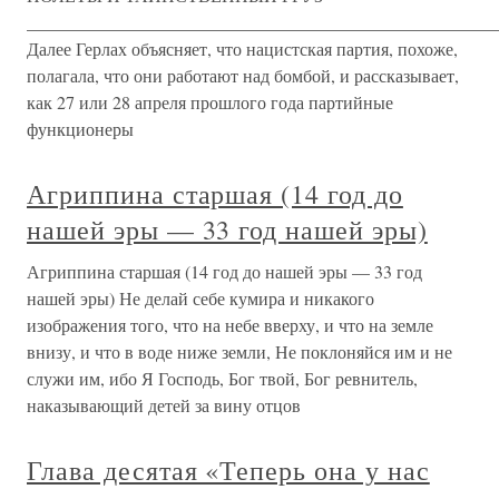
донимала меня расспросами о самоубийствах Ахромеева,
Кручины и Пуго. Всех троих я знал хорошо,
неоднократно организовывал их встречи с
журналистами, вел пресс-конференции в гостинице
«Октябрьская».С маршалом Ахромеевым последний
Часть III ВОКРУГ ДАМАНСКОГО,
ИЛИ КАК НАЧАЛИСЬ И КАК
ЗАКОНЧИЛИСЬ СОБЫТИЯ 1969
ГОДА НА НАШЕЙ ГРАНИЦЕ С
КИТАЕМ
Часть III ВОКРУГ ДАМАНСКОГО, ИЛИ КАК
НАЧАЛИСЬ И КАК ЗАКОНЧИЛИСЬ СОБЫТИЯ 1969
ГОДА НА НАШЕЙ ГРАНИЦЕ С КИТАЕМ Памяти
Ивана Стрельникова, Николая Буйневича и их боевых
товарищей — стражей границы Тридцать лет тому назад