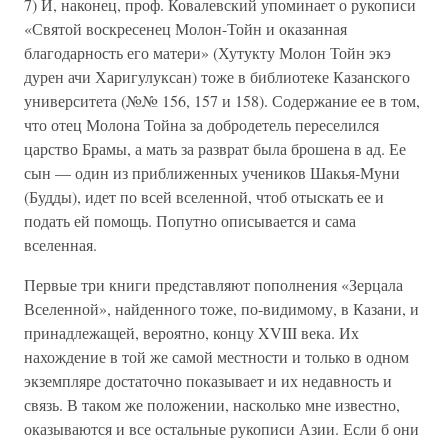
7) И, наконец, проф. Ковалевский упоминает о рукописи
«Святой воскресенец Молон-Тойн и оказанная
благодарность его матери» (Хутукту Молон Тойн экэ
дурен ачи Харигулуксан) тоже в библиотеке Казанского
университета (№№ 156, 157 и 158). Содержание ее в том,
что отец Молона Тойна за добродетель переселился
царство Брамы, а мать за разврат была брошена в ад. Ее
сын — один из приближенных учеников Шакья-Муни
(Будды), идет по всей вселенной, чтоб отыскать ее и
подать ей помощь. Попутно описывается и сама
вселенная.
Первые три книги представляют пополнения «Зерцала
Вселенной», найденного тоже, по-видимому, в Казани, и
принадлежащей, вероятно, концу XVIII века. Их
нахождение в той же самой местности и только в одном
экземпляре достаточно показывает и их недавность и
связь. В таком же положении, насколько мне известно,
оказываются и все остальные рукописи Азии. Если б они