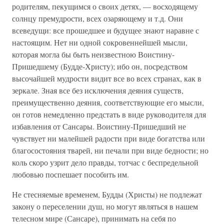
родителям, пекущимся о своих детях, — восходящему
солнцу премудрости, всех озаряющему и т.д. Они
всеведущи: все прошедшее и будущее знают наравне с
настоящим. Нет ни одной сокровеннейшей мысли,
которая могла бы быть неизвестною Воистину-
Пришедшему (Будде-Христу); ибо он, посредством
высочайшей мудрости видит все во всех странах, как в
зеркале. Зная все без исключения деяния существ,
преимущественно деяния, соответствующие его мысли,
он готов немедленно предстать в виде руководителя для
избавления от Сансары. Воистину-Пришедший не
чувствует ни малейшей радости при виде богатства или
благосостояния тварей, ни печали при виде бедности; но
коль скоро узрит дело правды, тотчас с беспредельной
любовью поспешает пособить им.
Не стесняемые временем, Будды (Христы) не подлежат
закону о переселении душ, но могут являться в нашем
телесном мире (Сансаре), принимать на себя по