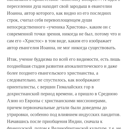
переселении душ находит свой зародыш в евангелии
Иоанна, автор которого, как видно из его последних
строк, считал себя перевоплощенцем души
непосредственного «ученика Христова», каким он с
современной точки зрения, никогда не был, потому что и
сам его «Христос» в том виде, каким его изображает
автор евангелия Иоанна, не мог никогда существовать.
Итак, учение буддизма по всей его видимости, есть лишь
позднейшая стадия развития апокалиптического и даже
более позднего евангельского христианства, а
следовательно, не спустилось, как воображают
ориенталисты, с вершин Гималайских гор в
дохристианский период времени, а пришло в Среднюю
Азию из Европы с христианскими миссионерами,
причем первоначальные детали были доведены до
утрировки, особенно под влиянием индусских пандитов.
Начавшись после приобщения Индии, сначала к
французской, потом к Великобританской культуре, т.е. не