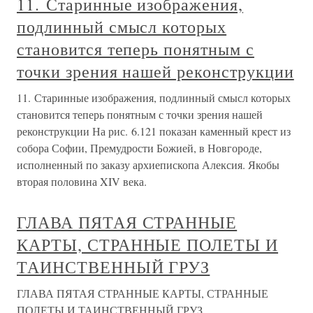
оборвалась 5 марта 1953 года. За четыре дня до этого у
него случился апоплексический удар, и все усилия
врачей, пытавшихся спасти
Глава 24. Эти странные
суфражистки
Глава 24. Эти странные суфражистки В начале XX в.
суфражистское движение (от англ. suffrage –
избирательное право) было дежурной темой для шуток и
карикатур в английских журналах «Лайф» и «Панч».
Художники наперебой изощрялись в остроумии,
изображая женщин, штурмующих Палату
Глава 4. СТРАННЫЕ
САМОУБИЙСТВА
Глава 4. СТРАННЫЕ САМОУБИЙСТВА Пресса