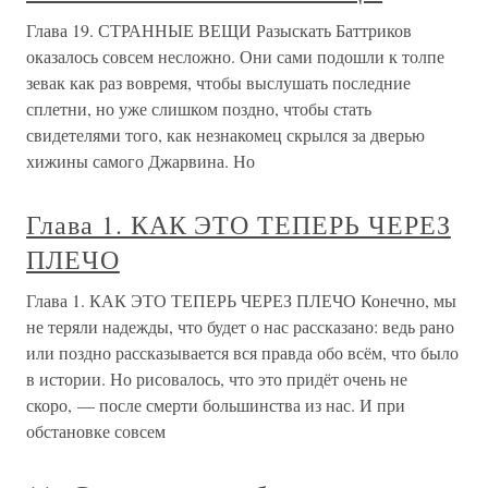
теперь и которыми
Глава 7 Жертвы ЧК: некоторые
странные случаи
Глава 7 Жертвы ЧК: некоторые странные случаи Жена и
муж — Обман ежегодной амнистией — Ужасный конец
Бориса Савинкова — Помощь голодающим —
преступление — Дзержинский в неожиданном
освещении — Неутомимый охотник за паразитами —
Пытки старых заложников Причины, по
Странные события на сталинской
даче
Странные события на сталинской даче Согласно
официальной версии, жизнь одного из самых жестоких
диктаторов в мировой истории — Иосифа Сталина —