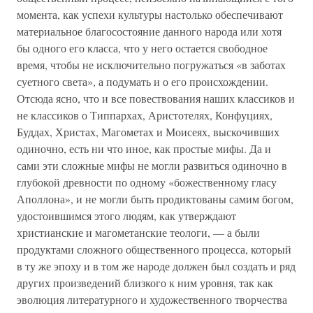
момента, как успехи культуры настолько обеспечивают
материальное благосостояние данного народа или хотя
бы одного его класса, что у него остается свободное
время, чтобы не исключительно погружаться «в заботах
суетного света», а подумать и о его происхождении.
Отсюда ясно, что и все повествования наших классиков и
не классиков о Типпархах, Аристотелях, Конфуциях,
Буддах, Христах, Магометах и Моисеях, выскочивших
одиночно, есть ни что иное, как простые мифы. Да и
сами эти сложные мифы не могли развиться одиночно в
глубокой древности по одному «божественному гласу
Аполлона», и не могли быть продиктованы самим богом,
удостоившимся этого людям, как утверждают
христианские и магометанские теологи, — а были
продуктами сложного общественного процесса, который
в ту же эпоху и в том же народе должен был создать и ряд
других произведений близкого к ним уровня, так как
эволюция литературного и художественного творчества