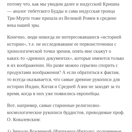
потому что, как мы увидим далее и индусский Кришна
— аналог тибетского Будды и сама индусская троица
Три-Мурти тоже пришла из Великой Ромеи в средние
века нашей эры.
Конечно, люди никогда не интересовавшиеся «историей
истории», т.е. не исследовавшие ее первоисточники с
хронологической точки зрения, опять мне скажут о
каких-то «древних документах», которые имеются только
в их воображении. Но разве можно серьезно спорить с
продуктами воображения? А если обратиться к фактам,
то всегда оказывается, что самые древние рукописи для
истории Индии, Китая и Средней Азии не заходят за то
время, когда в них уже появились европейцы.
Вот, например, самые старинные религиозно-
космологические рукописи буддистов, приводимые проф.
О. Ковалевским:
1) Зерцало Вселенной (Ииртынцу-Интоли), полученные