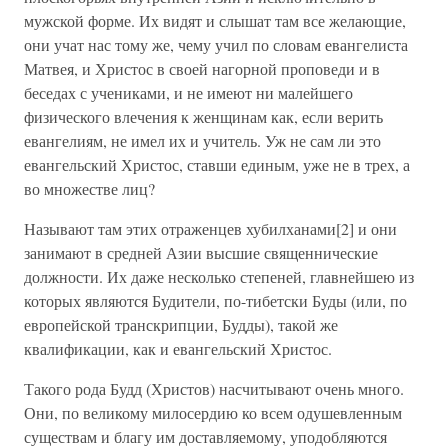
мужской форме. Их видят и слышат там все желающие,
они учат нас тому же, чему учил по словам евангелиста
Матвея, и Христос в своей нагорной проповеди и в
беседах с учениками, и не имеют ни малейшего
физического влечения к женщинам как, если верить
евангелиям, не имел их и учитель. Уж не сам ли это
евангельский Христос, ставши единым, уже не в трех, а
во множестве лиц?
Называют там этих отраженцев хубилханами[2] и они
занимают в средней Азии высшие священнические
должности. Их даже несколько степеней, главнейшею из
которых являются Будители, по-тибетски Буды (или, по
европейской транскрипции, Будды), такой же
квалификации, как и евангельский Христос.
Такого рода Будд (Христов) насчитывают очень много.
Они, по великому милосердию ко всем одушевленным
существам и благу им доставляемому, уподобляются