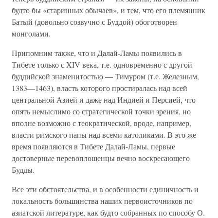
будто бы «старинных обычаев», и тем, что его племянник
Батый (довольно созвучно с Буддой) обоготворен
монголами.
Припомним также, что и Далай-Ламы появились в
Тибете только с XIV века, т.е. одновременно с другой
буддийской знаменитостью — Тимуром (т.е. Железным,
1383—1463), власть которого простиралась над всей
центральной Азией и даже над Индией и Персией, что
опять немыслимо со стратегической точки зрения, но
вполне возможно с теократической, вроде, например,
власти римского папы над всеми католиками. В это же
время появляются в Тибете Далай-Ламы, первые
достоверные перевоплощенцы вечно воскресающего
Будды.
Все эти обстоятельства, и в особенности единичность и
локальность большинства наших первоисточников по
азиатской литературе, как будто собранных по способу О.