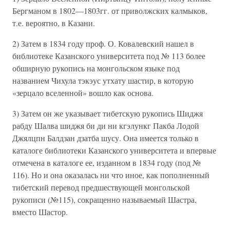
Бергманом в 1802—1803гг. от приволжских калмыков,
т.е. вероятно, в Казани.
2) Затем в 1834 году проф. О. Ковалевский нашел в
библиотеке Казанского университета под № 113 более
обширную рукопись на монгольском языке под
названием Чихула тэкэус утхату шастир, в которую
«зерцало вселенной» вошло как основа.
3) Затем он же указывает тибетскую рукопись Шиджя
рабду Шалва шиджя би ди ни кгэлункг Пакба Лодой
Джялцпн Балдзан дзатба шусу. Она имеется только в
каталоге библиотеки Казанского университета и впервые
отмечена в каталоге ее, изданном в 1834 году (под №
116). Но и она оказалась ни что иное, как пополненный
тибетский перевод предшествующей монгольской
рукописи (№115), сокращенно называемый Шастра,
вместо Шастор.