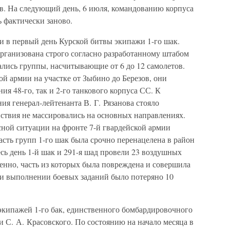
ев. На следующий день, 6 июля, командованию корпуса
 фактически заново.
и в первый день Курской битвы экипажи 1-го шак.
организована строго согласно разработанному штабом
лись группы, насчитывающие от 6 до 12 самолетов.
ой армии на участке от Зыбино до Березов, они
ия 48-го, так и 2-го танкового корпуса СС. К
я генерал-лейтенанта В. Г. Рязанова стояло
йствия не массировались на основных направлениях.
сной ситуации на фронте 7-й гвардейской армии
сть групп 1-го шак была срочно перенацелена в район
есь день 1-й шак и 291-я шад провели 23 воздушных
венно, часть из которых была повреждена и совершила
и выполнении боевых заданий было потеряно 10
экипажей 1-го бак, единственного бомбардировочного
и С. А. Красовского. По состоянию на начало месяца в