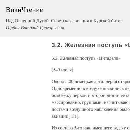
ВикиЧтение
Над Огненной Дугой. Советская авиация в Курской битве
Горбач Виталий Григорьевич
3.2. Железная поступь «
3.2. Железная поступь «Цитадели»
(5–9 июля)
Около 5:00 немецкая артиллерия откры
Одновременно в воздухе появились п
бомбежку первой и второй линий ее о
массированно, группами, насчитывающ
постами воздушного наблюдения было 
авиации[131].
Из состава 5-го иак, имевшего задачу 