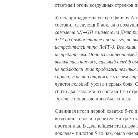
ответный огонь воздушных стрелков п
Успех принадлежал унтер-офицеру Анто
составил следующий доклад о воздушн
самолета 6N+GH в налете на Дмитриев
4:13 на бомбометание над целью, на в
истребителей типа ЛаГГ-3. Все наши
истребителям. Один из истребителей,
вывалились наружу, сильный шлейф дым
не наблюдали из-за продолжительных 
справа, успешно отражаясь огнем стр
чувствительный урон в первых боях. 
сбито два самолета из состава 1-го от
тяжелые повреждения и был списан.
Оценивая итоги первой схватки 5-го иа
воздушного боя истребителями трех по
противника. В дальнейшем эта цифра ст
докладам пилотов 5-го иак, было одерж