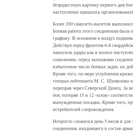
безрадостную картину первого дня бо
наступление пришлось организовывать
Более 200 самолето-вылетов выполнил
Боевая работа этого соединения была 
графику. В основном в воздух поднима
Действуя перед фронтом 6-й гвардейск
наносили удары как в полосе наступлен
сожалению, перед экипажами соединени
избыточное число боевых задач, их де
Кроме того, по мере углубления кризи
генерал-лейтенанта М. С. Шумилова ча
переправ через Северский Донец. За в
боя, потеряв 15 и 12 «илов» соответст
вынужденные посадки. Кроме того, пр
истребителей сопровождения.
Непросто сложился день 5 июля и для 
соединения, входившего в состав арми