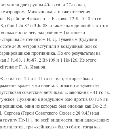
ступили две группы 40-го гв. и 27-го иап,
ке аэродрома Микояновка, а также отсечения
в. В районе Яковлево — Быковка 12 Ла-5 40-го гв.
88, сбив 1 Ju-87 и 3 Ju-88, а также находившийся в этом
сколько восточнее, над районом Гостищево —
ые старшим лейтенантом Н. Д. Гулаевым (будущий
высоте 2400 метров вступили в воздушный бой со
ардировщиков противника. По его результатам на
д 3 Ju-88, 1 Ju-87, 2 Bf-109 и 1 Hs-126. Из этого
ейтенант Г. А. Иванов.
8-го иап и 12 Ла-5 41-го гв. иап, которые были
тражение вражеского налета. Согласно документам
опутствовал советским летчикам. «Лавочкины» 41-го гв.
гунское, Луханино в воздушном бою против 60 Ju-88 и
ировщиков, один из которых был опознан как Do-215.
. Сергова (Герой Советского Союза с 28.9.43) над
ла группу He-111, по всей видимости, принадлежавших
их пилотов, три «хейнкеля» было сбито, тогда как