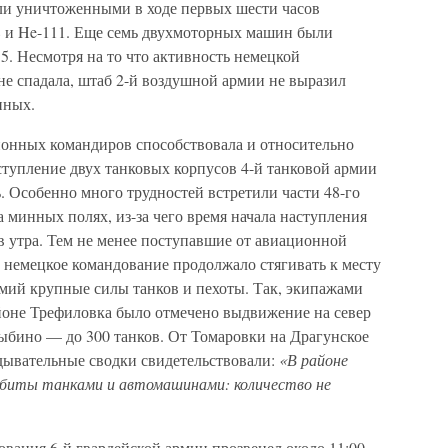
ли уничтоженными в ходе первых шести часов
88 и He-111. Еще семь двухмоторных машин были
. Несмотря на то что активность немецкой
не спадала, штаб 2-й воздушной армии не выразил
нных.
онных командиров способствовала и относительно
ступление двух танковых корпусов 4-й танковой армии
. Особенно много трудностей встретили части 48-го
а минных полях, из-за чего время начала наступления
в утра. Тем не менее поступавшие от авиационной
 немецкое командование продолжало стягивать к месту
армий крупные силы танков и пехоты. Так, экипажами
айоне Трефиловка было отмечено выдвижение на север
Зыбино — до 300 танков. От Томаровки на Драгунское
едывательные сводки свидетельствовали:
«В районе
абиты танками и автомашинами: количество не
вания 6-й гвардейской армии прозвенел около 11:00,