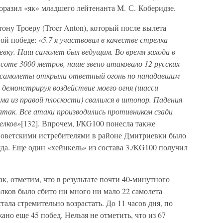
оразил «як» младшего лейтенанта М. С. Коберидзе.
ну Троеру (Troer Anton), который после вылета
ой победе:
«5.7 я участвовал в качестве стрелка
ку. Наш самолет был ведущим. Во время захода в
ысоте 3000 метров, наше звено атаковало 12 русских
 самолеты открыли ответный огонь по нападавшим
 демонстрируя воздействие моего огня (шасси
а из правой плоскости) свалился в штопор. Падения
атак. Все атаки производились противником сзади
елков»
[132]. Впрочем, I/KG100 понесла также
Советскими истребителями в районе Дмитриевки было
ряда. Еще один «хейнкель» из состава 3./KG100 получил
к, отметим, что в результате почти 40-минутного
лков было сбито ни много ни мало 22 самолета
ала стремительно возрастать. До 11 часов дня, по
ано еще 45 побед. Нельзя не отметить, что из 67