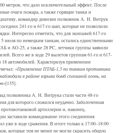
0 метров, что дало исключительный эффект. После
ные очаги пожара, а также горящие танки и
ициативу, командир дивизии полковник А. Н. Витрук
оседних 241-го и 617-го шап, которые не позволили
ядки. Интересно отметить, что для экипажей 617-го
 5 июля по немецким танкам, остались единственными
ТАБ и АО-25, а также 28 PC, летчики группы заявили
лей. Всего же в ходе 29 вылетов группам 61-го и 617-
и 18 автомобилей. Характеризуя применение
тмечал:
«Применение ПТАБ-1,5 по танкам противника
аблюдали в районе взрыва бомб сплошной огонь, на
ов»
[135].
ад полковника А. Н. Витрука стали части 48-го
ния для которого сложился неудачно. Заболоченная
 противотанковой артиллерии и, наконец,
ии заставили командование этого соединения
л уже в ходе сражения. В итоге только к 17:00–18:00
хов, которые тем не менее не могли скрасить общую