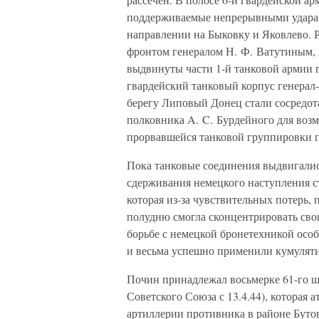
поддерживаемые непрерывными ударами
направлении на Быковку и Яковлево.
фронтом генералом Н. Ф. Ватутиным, 
выдвинуты части 1-й танковой армии г
гвардейский танковый корпус генерал
берегу Липовый Донец стали сосредота
полковника A. C. Бурдейного для воз
прорвавшейся танковой группировки 
Пока танковые соединения выдвигались
сдерживания немецкого наступления с
которая из-за чувствительных потерь, 
полудню смогла сконцентрировать сво
борьбе с немецкой бронетехникой осо
и весьма успешно применили кумулят
Почин принадлежал восьмерке 61-го ш
Советского Союза с 13.4.44), которая 
артиллерии противника в районе Буто