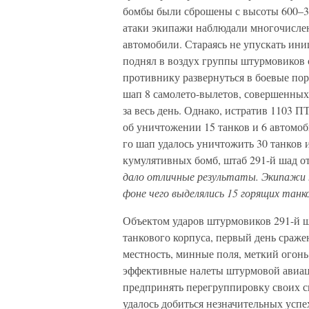
бомбы были сброшены с высоты 600–30
атаки экипажи наблюдали многочислен
автомобили. Стараясь не упускать ин
поднял в воздух группы штурмовиков с
противнику развернуться в боевые пор
шап 8 самолето-вылетов, совершенных
за весь день. Однако, истратив 1103 П
об уничтожении 15 танков и 6 автомоби
го шап удалось уничтожить 30 танков 
кумулятивных бомб, штаб 291-й шад о
дало отличные результаты. Экипажи н
фоне чего выделялись 15 горящих танк
Объектом ударов штурмовиков 291-й ш
танкового корпуса, первый день сраже
местность, минные поля, меткий огонь
эффективные налеты штурмовой авиац
предпринять перегруппировку своих си
удалось добиться незначительных успе