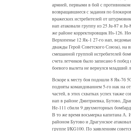
армией, первыми в бой с противником в
возвращавшиеся с задания по блокиров
вражеских истребителей от штурмовико
иап атаковали группу из 25 Ju-87 и Ju-
же районе корректировщик Hs-126. Не
Верхопенье 12 Як-1 27-го иап, ведом
дважды Герой Советского Союза), на 
смешанной группой истребителей бомб
счета летчиков было записано 6 побед на
боевого вылета не вернулся младший л
Вскоре к месту боя подошли 8 Як-7б 50
подняты командованием 5-го иак на о
частей, в этих схватках успех также с
иап в районе Дмитриевка, Бутово, Дра
He-111 сбили 9 двухмоторных бомбард
В то же время восьмерка капитана А. И
районом Бутово и Драгунское атакова
группе I/KG100. По заявлениям советск