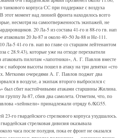
го танкового корпуса СС при поддержке с воздуха
. В этот момент над линией фронта находилось всего
торые, несмотря на самоотверженность экипажей, не
рдировщиков. 20 Ла-5 из состава 41-го и 88-го гв. иап
 атаковали 20 Ju-87 и около 40–50 Ju-88 и He-111.
0 Ла-5 41-го гв. иап во главе со старшим лейтенантом
а с 28.9.43), которые уже на отходе перехватили
в атаковать пилотам «лапотники», А. Г. Павлов вместе
с набором высоты пошел в атаку на три девятки «сто
х. Меткими очередями А. Г. Павлов поджег два
рвался в воздухе, а экипаж второго выбросился с
ь» был сбит настойчивыми атаками старшины Жилина.
и группу Ju-87, сбив два самолета. Отметим, что, по
авлова «хейнкели» принадлежали отряду 6./KG55.
 23-го гвардейского стрелкового корпуса ухудшалось.
 гвардейская стрелковая дивизия оказывала
коло часа после полудня, пока ее фронт не оказался
армии сложилось тяжелое положение — немецкие танки,