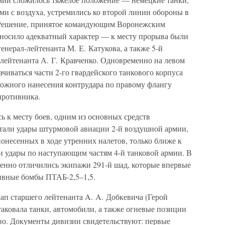
 с воздуха, устремились ко второй линии обороны в
 Решение, принятое командующим Воронежским
носило адекватный характер — к месту прорыва были
енерал-лейтенанта М. Е. Катукова, а также 5-й
-лейтенанта А. Г. Кравченко. Одновременно на левом
чиваться части 2-го гвардейского танкового корпуса
можного нанесения контрудара по правому флангу
противника.
 к месту боев, одним из основных средств
тали удары штурмовой авиации 2-й воздушной армии,
понесенных в ходе утренних налетов, только ближе к
и удары по наступающим частям 4-й танковой армии. В
бенно отличились экипажи 291-й шад, которые впервые
ивные бомбы ПТАБ-2,5–1,5.
ап старшего лейтенанта A. A. Добкевича (Герой
атаковала танки, автомобили, а также огневые позиции
во. Документы дивизии свидетельствуют: первые