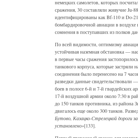
немецких самолетов, которых посчита
сражения, 30 составляли живучие Ju-
идентифицированы как Bf-110 и Do-215
бомбардировочной авиации в воздухе 
сомнения в поступавших из полков да
По всей видимости, оптимизму авиаци
устойчивая наземная обстановка — на
в первые часы сражения застопорилось
танкового корпуса, которые застряли н
соединения было перенесено на 7 часо
разведки данные свидетельствовали —
боев в полосе 6-й и 7-й гвардейских 
17-й воздушной армии около 7:30 в р
до 150 танков противника, из района 
двигалось еще около 300 танков. Разв
Бутово, Казацко-Стрелецкой дороги з
установлено»
[133].
Первый тревожный звонок для командо