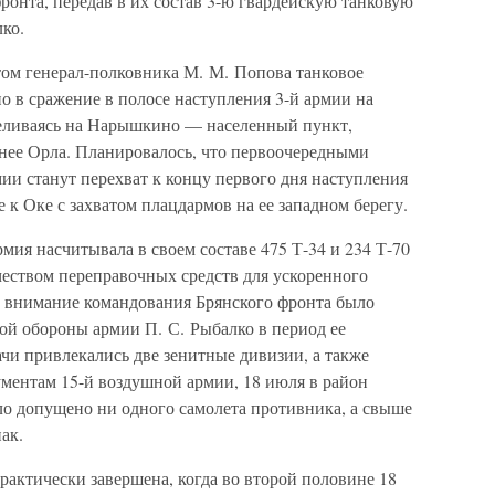
ронта, передав в их состав 3-ю гвардейскую танковую
ко.
ом генерал-полковника М. М. Попова танковое
о в сражение в полосе наступления 3-й армии на
целиваясь на Нарышкино — населенный пункт,
нее Орла. Планировалось, что первоочередными
мии станут перехват к концу первого дня наступления
к Оке с захватом плацдармов на ее западном берегу.
рмия насчитывала в своем составе 475 Т-34 и 234 Т-70
еством переправочных средств для ускоренного
 внимание командования Брянского фронта было
й обороны армии П. С. Рыбалко в период ее
ачи привлекались две зенитные дивизии, а также
кументам 15-й воздушной армии, 18 июля в район
ло допущено ни одного самолета противника, а свыше
ак.
актически завершена, когда во второй половине 18