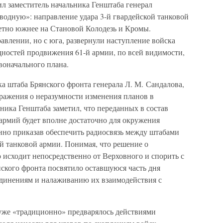
л заместитель начальника Генштаба генерал
одную»: направление удара 3-й гвардейской танковой
етно южнее на Становой Колодезь и Кромы.
авлении, но с юга, развернули наступление войска
дностей продвижения 61-й армии, по всей видимости,
оначального плана.
 штаба Брянского фронта генерала Л. М. Сандалова,
зражения о неразумности изменения планов в
ника Генштаба заметил, что переданных в состав
 армий будет вполне достаточно для окружения
нно приказав обеспечить радиосвязь между штабами
й танковой армии. Понимая, что решение о
 исходит непосредственно от Верховного и спорить с
ского фронта посвятило оставшуюся часть дня
единениям и налаживанию их взаимодействия с
уже «традиционно» предварялось действиями