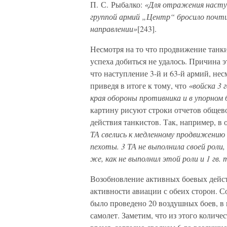
П. С. Рыбалко:
«Для отражения насту
группой армий „Центр“ бросило почти 
направлении»
[243].
Несмотря на то что продвижение танки
успеха добиться не удалось. Причина 
что наступление 3-й и 63-й армий, нес
приведя в итоге к тому, что
«войска 3 
края обороны противника и в упорном
картину рисуют строки отчетов общево
действия танкистов. Так, например, в
ТА свелись к медленному продвижению 
пехоты. 3 ТА не выполнила своей роли
же, как не выполнил этой роли и 1 гв. 
Возобновление активных боевых дейст
активности авиации с обеих сторон. С
было проведено 20 воздушных боев, в 
самолет. Заметим, что из этого количе