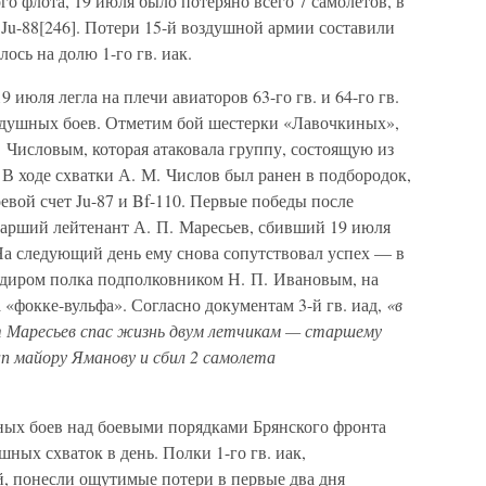
го флота, 19 июля было потеряно всего 7 самолетов, в
 1 Ju-88[246]. Потери 15-й воздушной армии составили
ось на долю 1-го гв. иак.
 июля легла на плечи авиаторов 63-го гв. и 64-го гв.
оздушных боев. Отметим бой шестерки «Лавочкиных»,
 Числовым, которая атаковала группу, состоящую из
0. В ходе схватки А. М. Числов был ранен в подбородок,
оевой счет Ju-87 и Bf-110. Первые победы после
тарший лейтенант А. П. Маресьев, сбивший 19 июля
 следующий день ему снова сопутствовал успех — в
ндиром полка подполковником Н. П. Ивановым, на
 «фокке-вульфа». Согласно документам 3-й гв. иад,
«в
 Маресьев спас жизнь двум летчикам — старшему
п майору Яманову и сбил 2 самолета
ных боев над боевыми порядками Брянского фронта
шных схваток в день. Полки 1-го гв. иак,
й, понесли ощутимые потери в первые два дня