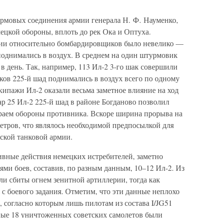
урмовых соединения армии генерала Н. Ф. Науменко,
ецкой обороны, вплоть до рек Ока и Оптуха.
ии относительно бомбардировщиков было невелико —
 поднимались в воздух. В среднем на один штурмовик
 в день. Так, например, 113 Ил-2 3-го шак совершили
иков 225-й шад поднимались в воздух всего по одному
 экипажи Ил-2 оказали весьма заметное влияние на ход
р 25 Ил-2 225-й шад в районе Богданово позволил
раем обороны противника. Вскоре ширина прорыва на
метров, что являлось необходимой предпосылкой для
йской танковой армии.
ивные действия немецких истребителей, заметно
ми боев, составив, по разным данным, 10–12 Ил-2. Из
ли сбиты огнем зенитной артиллерии, тогда как
с боевого задания. Отметим, что эти данные неплохо
 согласно которым лишь пилотам из состава I/JG51
льные 18 уничтоженных советских самолетов были