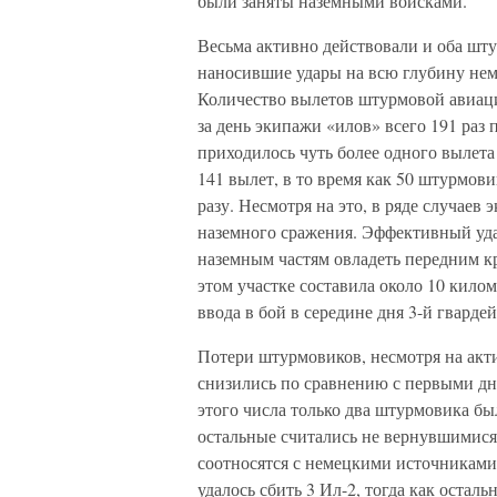
были заняты наземными войсками.
Весьма активно действовали и оба шт
наносившие удары на всю глубину нем
Количество вылетов штурмовой авиац
за день экипажи «илов» всего 191 раз
приходилось чуть более одного вылета
141 вылет, в то время как 50 штурмов
разу. Несмотря на это, в ряде случаев
наземного сражения. Эффективный уда
наземным частям овладеть передним к
этом участке составила около 10 кило
ввода в бой в середине дня 3-й гварде
Потери штурмовиков, несмотря на акт
снизились по сравнению с первыми дня
этого числа только два штурмовика бы
остальные считались не вернувшимися 
соотносятся с немецкими источниками,
удалось сбить 3 Ил-2, тогда как оста