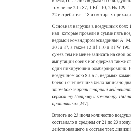
время, согласно сводкам 6-го воздушно
том числе 2 Ju-87, 1 Bf-110, 2 Hs-129,
22 истребителя, 18 из которых приходил
Основная нагрузка в воздушных боях 19
иап, которые провели в сумме пять в
ведомой командиром эскадрильи А. М.
20 Ju-87, а также 12 Bf-110 и 8 FW-19
сумев тем не менее записать на свой б
ампутации обеих ног одержал также с
один пикирующий бомбардировщик. На
воздушном бою 8 Ла-5, ведомых кома
боевой счет летчика было записано два
этом бою гвардии старший лейтенант
сержанту Петрову и командиру 160 иа
противника»
[247].
Вплоть до 23 июля количество воздуш
составляло в среднем от 21 до 23 возду
действовавшего в составе трех дивизи