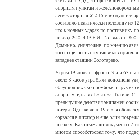
экипажей АДД, которые в ночь на 19 и
опорным пунктам и железнодорожным с
легкомоторный У-2 15-й воздушной арм
составило практически половину из 12
что в ночных ударах по противнику пр
период 2:40–4:15 6 Ил-2 с высоты 800
Домнино, уничтожив, по мнению авиат
того, еще шесть штурмовиков приняли
западнее станции Золотарево.
Утром 19 июля на фронте 3-й и 63-й а
около 8 часов утра была дополнена удар
обрушивших свой бомбовый груз на ск
опорных пунктах Бортное, Титово, Сы
предыдущие действия экипажей обоих 
потери. Однако день 19 июля обошелся
сорвался в штопор и еще один повре
посадку. Как отмечают документы 2-г
многом способствовал тому, что подв