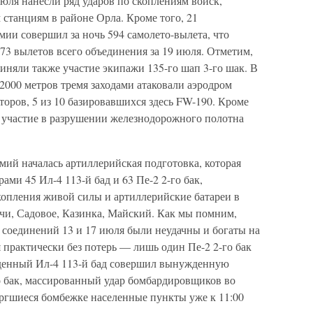
юля нанесли ряд ударов по скоплениям войск,
танциям в районе Орла. Кроме того, 21
ии совершил за ночь 594 самолето-вылета, что
73 вылетов всего объединения за 19 июля. Отметим,
иняли также участие экипажи 135-го шап 3-го шак. В
–2000 метров тремя заходами атаковали аэродром
оров, 5 из 10 базировавшихся здесь FW-190. Кроме
 участие в разрушении железнодорожного полотна
рмий началась артиллерийская подготовка, которая
ами 45 Ил-4 113-й бад и 63 Пе-2 2-го бак,
опления живой силы и артиллерийские батареи в
чи, Садовое, Казинка, Майский. Как мы помним,
соединений 13 и 17 июля были неудачны и богаты на
 практически без потерь — лишь один Пе-2 2-го бак
жденный Ил-4 113-й бад совершил вынужденную
о бак, массированный удар бомбардировщиков во
ергшиеся бомбежке населенные пункты уже к 11:00