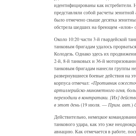
идентифицированы как истребители. 
представляли собой расчеты зенитной 
было отмечено свыше десятка зенитны
обстрела шедших на бреющем «илов» о
Около 10:20 части 3-й гвардейской т
танковым бригадам удалось прорваться
Колодезь. Однако здесь их продвижен
2-й, 8-й танковых и 36-й моторизован
танковым бригадам нанесли группы н
развернувшиеся боевые действия на эт
корпуса отмечал:
«Противник ожесточе
артиллерийско-минометного огня, бол
переходили в контратаки. [Их] дейст
в этот день
(19 июля. —
Прим. авт.
)
Действительно, немецкое командовани
танкового удара, как это уже неоднокр
авиацию. Как отмечается в работе, по