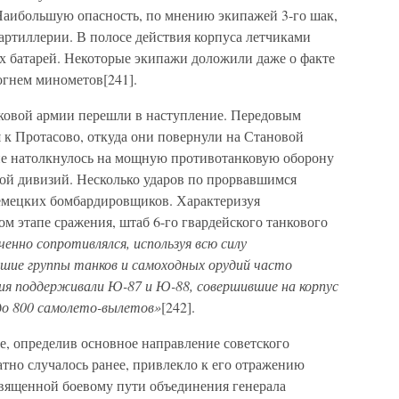
Наибольшую опасность, по мнению экипажей 3-го шак,
артиллерии. В полосе действия корпуса летчиками
х батарей. Некоторые экипажи доложили даже о факте
гнем минометов[241].
анковой армии перешли в наступление. Передовым
 к Протасово, откуда они повернули на Становой
ие натолкнулось на мощную противотанковую оборону
ной дивизий. Несколько ударов по прорвавшимся
емецких бомбардировщиков. Характеризуя
ом этапе сражения, штаб 6-го гвардейского танкового
нно сопротивлялся, используя всю силу
ьшие группы танков и самоходных орудий часто
вия поддерживали Ю-87 и Ю-88, совершившие на корпус
до 800 самолето-вылетов»
[242].
е, определив основное направление советского
атно случалось ранее, привлекло к его отражению
священной боевому пути объединения генерала