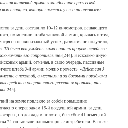
пления танковой армии командование вражеской
всю авиацию, которая имелась у него на орловском
стов за день составило 10–12 километров, решающего
этого, по мнению штаба танковой армии, крылась в том,
мотря на первоначальный успех, развития не получило,
гв. ТА были вынуждены сами начать прорыв переднего
 бою ломать его сопротивление»
[244]. Несколько иную
йсковых армий, отмечая, в свою очередь, пассивные
 отчете штаба 3-й армии можно прочесть:
«Действия 3
вместе с пехотой, а местами и за боевыми порядками
, как средства оперативного развития прорыва, так
тк»
[245].
вий на земле повлекло за собой повышение
огласно оперсводкам 15-й воздушной армии, за день
которых, по докладам пилотов, был сбит 41 немецкий
ства 24 составляли одномоторные истребители. В то же