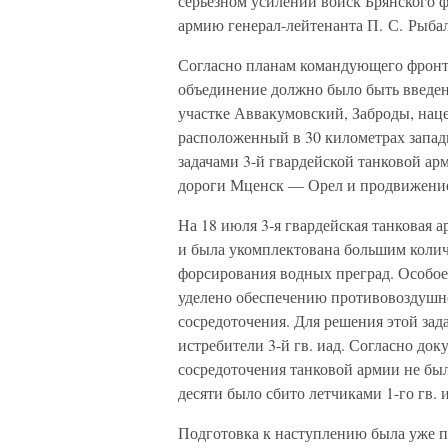
серьезном усилении войск Брянского ф
армию генерал-лейтенанта П. С. Рыбал
Согласно планам командующего фронт
объединение должно было быть введен
участке Аввакумовский, Заброды, на
расположенный в 30 километрах запад
задачами 3-й гвардейской танковой ар
дороги Мценск — Орел и продвижение 
На 18 июля 3-я гвардейская танковая а
и была укомплектована большим колич
форсирования водных преград. Особое
уделено обеспечению противовоздушно
сосредоточения. Для решения этой зад
истребители 3-й гв. иад. Согласно до
сосредоточения танковой армии не бы
десяти было сбито летчиками 1-го гв. и
Подготовка к наступлению была уже пр