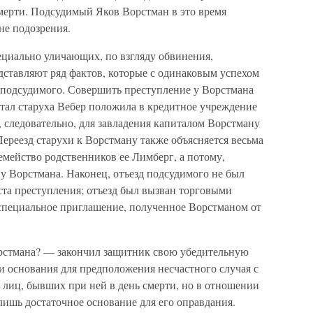
ерти. Подсудимый Яков Ворстман в это время
вне подозрения.
пециально уличающих, по взгляду обвинения,
дставляют ряд фактов, которые с одинаковым успехом
 подсудимого. Совершить преступление у Ворстмана
итал старуха Вебер положила в кредитное учреждение
, следовательно, для завладения капиталом Ворстману
Переезд старухи к Ворстману также объясняется весьма
 семейство родственников ее Лимберг, а потому,
 у Ворстмана. Наконец, отъезд подсудимого не был
еста преступления; отъезд был вызван торговыми
специальное приглашение, полученное Ворстманом от
орстмана? — закончил защитник свою убедительную
и основания для предположения несчастного случая с
 лиц, бывших при ней в день смерти, но в отношении
ишь достаточное основание для его оправдания.