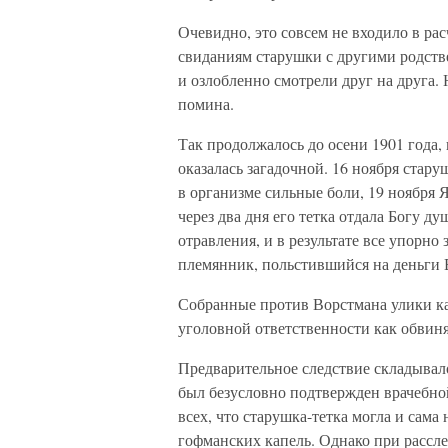
Очевидно, это совсем не входило в ра
свиданиям старушки с другими родств
и озлобленно смотрели друг на друга.
помина.
Так продолжалось до осени 1901 года, 
оказалась загадочной. 16 ноября стар
в организме сильные боли, 19 ноября Я
через два дня его тетка отдала Богу д
отравления, и в результате все упорно 
племянник, польстившийся на деньги 
Собранные против Ворстмана улики ка
уголовной ответственности как обвиняе
Предварительное следствие складывало
был безусловно подтвержден врачебной
всех, что старушка-тетка могла и сама
гофманских капель. Однако при рассле