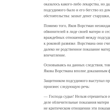
оказалось какого-либо лекарства, но 
подсудимого было и его бегство из до
обстоятельства: захват денег старушки,
Помимо того, Яков Ворстман неожидан
обвинителей в лиде своей матери и се
враждебных отношений между подсудим
к роковой развязке. Ворстмана они сч
далеко не родственное показание мате
впечатление.
Основываясь на данных следствия, то
Якова Ворстмана вполне доказанным ф
Защитником подсудимого выступал пр
произнес следующую речь:
— Господа судьи! Нельзя отрешиться о
деле обличительные показания матери
не критическом отношении эти показ