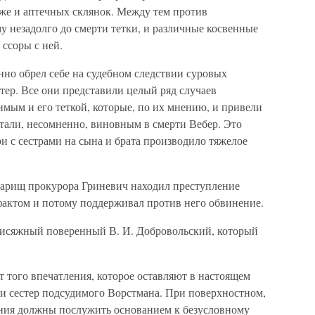
даже и аптечных склянок. Между тем против
му незадолго до смерти тетки, и различные косвенные
 ссоры с ней.
но обрел себе на судебном следствии суровых
стер. Все они представили целый ряд случаев
ым и его теткой, которые, по их мнению, и привели
итали, несомненно, виновным в смерти Вебер. Это
ри с сестрами на сына и брата производило тяжелое
варищ прокурора Гриневич находил преступление
актом и потому поддерживал против него обвинение.
исяжный поверенный В. И. Добровольский, который
т того впечатления, которое оставляют в настоящем
 и сестер подсудимого Ворстмана. При поверхностном,
ания должны послужить основанием к безусловному