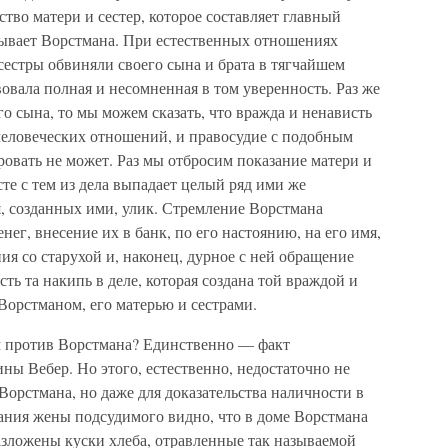
тво матери и сестер, которое составляет главный
вдывает Ворстмана. При естественных отношениях
 сестры обвиняли своего сына и брата в тягчайшем
вовала полная и несомненная в том уверенность. Раз же
о сына, то мы можем сказать, что вражда и ненависть
человеческих отношений, и правосудие с подобным
овать не может. Раз мы отбросим показание матери и
те с тем из дела выпадает целый ряд ими же
я, созданных ими, улик. Стремление Ворстмана
денег, внесение их в банк, по его настоянию, на его имя,
я со старухой и, наконец, дурное с ней обращение
есть та накипь в деле, которая создана той враждой и
Ворстманом, его матерью и сестрами.
м против Ворстмана? Единственно — факт
ны Вебер. Но этого, естественно, недостаточно не
Ворстмана, но даже для доказательства наличности в
зания жены подсудимого видно, что в доме Ворстмана
зложены куски хлеба, отравленные так называемой