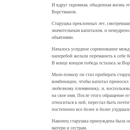
И вдруг скромная, обыденная жизнь эт
Ворстманов.
Старушка преклонных лет, смотревшая
значительным капиталом, и немудрено,
объятиями.
Началось усердное соревнование межд
наперебой желали переманить к себе б
В конце концов победа осталась за Вор
Мало-помалу он стал прибирать старуш
комбинации, чтобы капитал приносил 
любезному племяннику, и, воспользова
на свое имя. После этого обращение е
относиться к ней, перестал быть поч
постепенно все более и более ухудшали
Наконец старушка принуждена была ос
матери и сестрам.