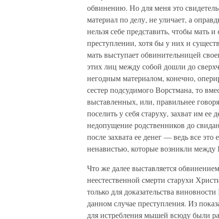
обвинению. Но для меня это свидетельс
материал по делу, не уличает, а опра
нельзя себе представить, чтобы мать и
преступлении, хотя бы у них и сущест
мать выступает обвинительницей своег
этих лиц между собой дошли до сверх
негодным материалом, конечно, оперир
сестер подсудимого Ворстмана, то вмес
выставленных, или, правильнее говор
поселить у себя старуху, захват им ее 
недопущение родственников до свидани
после захвата ее денег — ведь все это 
ненавистью, которые возникли между 
Что же далее выставляется обвинение
неестественной смерти старухи Христи
только для доказательства виновности 
данном случае преступления. Из пока
для истребления мышей всюду были ра