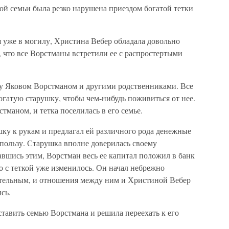
ой семьи была резко нарушена приездом богатой тетки
 уже в могилу, Христина Вебер обладала довольно
 что все Ворстманы встретили ее с распростертыми
у Яковом Ворстманом и другими родственниками. Все
огатую старушку, чтобы чем-нибудь поживиться от нее.
стманом, и тетка поселилась в его семье.
ку к рукам и предлагал ей различного рода денежные
пользу. Старушка вполне доверилась своему
вшись этим, Ворстман весь ее капитал положил в банк
го с теткой уже изменилось. Он начал небрежно
тительным, и отношения между ним и Христиной Вебер
сь.
тавить семью Ворстмана и решила переехать к его