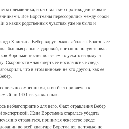
счеты племянника, и он стал явно противодействовать
енниками. Все Ворстманы перессорились между собой
 Ни о каких родственных чувствах уже не было и
когда Христина Вебер вдруг тяжко заболела. Болезнь ее
ушка, бывшая раньше здоровой, внезапно почувствовала
ков Ворстман поспешил зачем-то уехать из дому, а
ушу. Скоропостижная смерть ее носила ясные следы
заговорили, что в этом виновен не кто другой, как ее
Вебер.
зались несомненными, и он был привлечен к
мый по 1451 ст. улож. о нак.
сь неблагоприятно для него. Факт отравления Вебер
 экспертизой. Жена Ворстмана старалась убедить
 нечаянно отравиться, принимая лекарство вроде
довании во всей квартире Ворстманов не только не