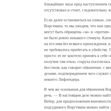
ближайшие часы пред наступлением см
отсутствовал и стоит, следовательно, 
Если далее остановиться на уликах, с
Ворстмана, то мы увидим, что они пре
могут быть обращены «за» и «против»
не было ровно никакого стимула. Кап
на его имя без всякого принуждения, и
не требовалось прибегать к убийству. 
просто: ее не захотело принять к себе
получив там отказ, старуха поселилась
бегством, как говорит обвинение, с м
делами, подтверждением чего служит 
некоего Лифлендера.
В чем же основания для обвинения В
речь. — В настоящем деле можно найт
Вебер, для предположения виновности
подсудимого Ворстмана можно найти л