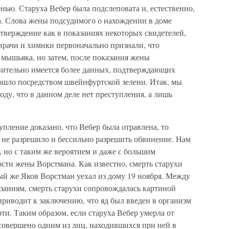
нью. Старуха Вебер была подслеповата и, естественно,
а. Слова жены подсудимого о нахождении в доме
тверждение как в показаниях некоторых свидетелей,
врачи и химики первоначально признали, что
 мышьяка, но затем, после показания жены
твительно имеется более данных, подтверждающих
ошло посредством швейнфуртской зелени. Итак, мы
ду, что в данном деле нет преступления, а лишь
упление доказано, что Вебер была отравлена, то
 не разрешило и бессильно разрешить обвинение. Нам
 но с таким же вероятием и даже с большим
сти жены Ворстмана. Как известно, смерть старухи
ый же Яков Ворстман уехал из дому 19 ноября. Между
азаниям, смерть старухи сопровождалась картиной
приводит к заключению, что яд был введен в организм
ти. Таким образом, если старуха Вебер умерла от
совершено одним из лиц, находившихся при ней в