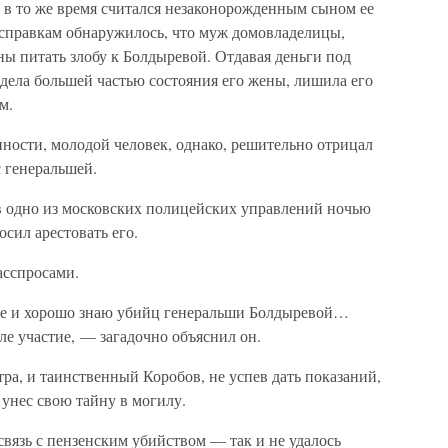
 в то же время считался незаконорожденным сыном ее
справкам обнаружилось, что муж домовладелицы,
ы питать злобу к Болдыревой. Отдавая деньги под
адела большей частью состояния его жены, лишила его
м.
ности, молодой человек, однако, решительно отрицал
с генеральшей.
 в одно из московских полицейских управлений ночью
сил арестовать его.
асспросами.
ке и хорошо знаю убийц генеральши Болдыревой…
ле участие, — загадочно объяснил он.
тра, и таинственный Коробов, не успев дать показаний,
 унес свою тайну в могилу.
связь с пензенским убийством — так и не удалось