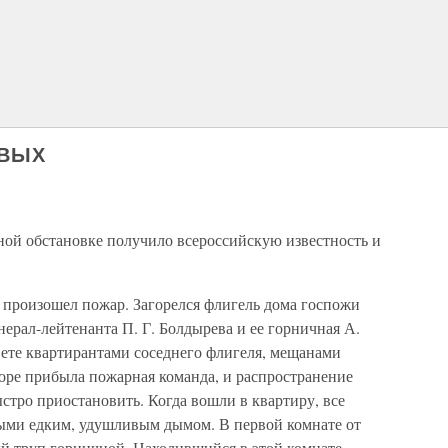
ОВЫХ
ной обстановке получило всероссийскую известность и
зе произошел пожар. Загорелся флигель дома госпожи
нерал-лейтенанта П. Г. Болдырева и ее горничная А.
вете квартирантами соседнего флигеля, мещанами
ре прибыла пожарная команда, и распространение
ыстро приостановить. Когда вошли в квартиру, все
ыми едким, удушливым дымом. В первой комнате от
й труп горничной. Находившийся в этой комнате