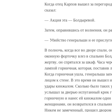
Когда отец Карпов вышел за перегород
сказал:
— Акция эта — Болдыревой.
Затем, оправившись от волнения, он р
— Убийство генеральши и ее прислуги
В полночь, когда все во дворе спали, 
оконную форточку влез в спальню Бол
жертву, он спрятался за шкаф. Часа че
лампой горничная, которая, поставив ла
Когда горничная ушла, генеральша запе
лицом к стене. В это время он вышел и
удары кинжалом. Сколько было таких у
услышал за дверью испуганный крик г
горничную и нанес ей кинжалом один 
женщинами, он возвратился в спальню,
Никем не замеченный, прошел двором к