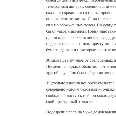
телефонный аппарат, соединявший кв
оказался сорванным со стены, проволок
опорожненные лампы. Сама генеральша
сильно обожженным телом. По освидет
бы от удара кинжалом. Горничная такж
пронизывала насквозь легкое и сердце
подожжена неизвестным преступником,
бумаги, деньги и некоторые золотые в
30 марта два футляра от драгоценных
Последние, однако, объяснили, что од
другой случайно был найден во дворе.
Тщательно взвесив все обстоятельства
совершено «своим человеком», близко
свободный доступ к ней, он около дву
свой преступный замысел.
Подозрение пало на мужа домовладели