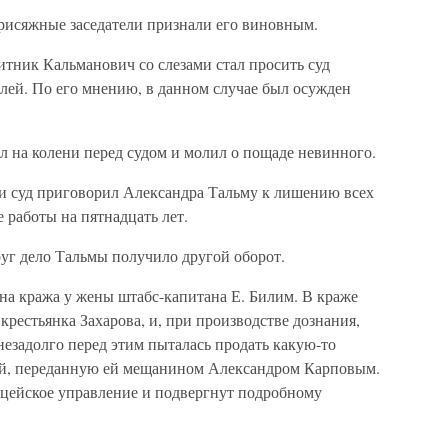
рисяжные заседатели признали его виновным.
итник Кальманович со слезами стал просить суд
лей. По его мнению, в данном случае был осужден
л на колени перед судом и молил о пощаде невинного.
, и суд приговорил Александра Тальму к лишению всех
 работы на пятнадцать лет.
руг дело Тальмы получило другой оборот.
на кража у жены штабс-капитана Е. Билим. В краже
крестьянка Захарова, и, при производстве дознания,
незадолго перед этим пыталась продать какую-то
й, переданную ей мещанином Александром Карповым.
цейское управление и подвергнут подробному