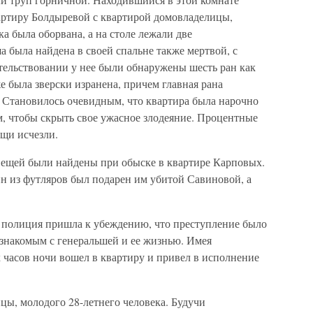
артиру Болдыревой с квартирой домовладелицы,
а была оборвана, а на столе лежали две
 была найдена в своей спальне также мертвой, с
ельствовании у нее были обнаружены шесть ран как
е была зверски изранена, причем главная рана
. Становилось очевидным, что квартира была нарочно
 чтобы скрыть свое ужасное злодеяние. Процентные
ещи исчезли.
 вещей были найдены при обыске в квартире Карповых.
ин из футляров был подарен им убитой Савиновой, а
, полиция пришла к убеждению, что преступление было
 знакомым с генеральшей и ее жизнью. Имея
х часов ночи вошел в квартиру и привел в исполнение
цы, молодого 28-летнего человека. Будучи