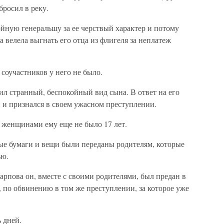
росил в реку.
йную генеральшу за ее черствый характер и потому
а велела выгнать его отца из флигеля за неплатеж
 соучастников у него не было.
ил странный, беспокойный вид сына. В ответ на его
 и признался в своем ужасном преступлении.
 женщинами ему еще не было 17 лет.
е бумаги и вещи были переданы родителям, которые
ью.
рпова он, вместе с своими родителями, был предан в
, по обвинению в том же преступлении, за которое уже
 дней.