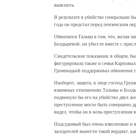
выяснить.
В результате в убийстве генеральши б
года он предстал перед пензенским о
Обвинялся Тальма в том, что, желая з
Болдыревой, он убил ее вместе с присл
Свидетельские показания, в общем, бы
фигурировала также и семья Карповых
Громницкий поддерживал обвинение 
Наоборот, защита, в лице господ Груше
взаимных отношениях Тальмы и Болдыр
подвинуло бы его на убийство двух же
преступление могло быть совершено др
видел, чтобы он в ночь преступления 
Подсудимый был очень взволнован и в
заседателей вынести такой вердикт, ка