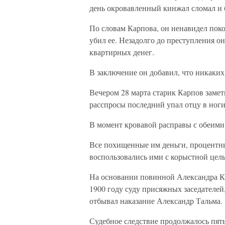
день окровавленный кинжал сломал и б
По словам Карпова, он ненавидел поко
убил ее. Незадолго до преступления он
квартирных денег.
В заключение он добавил, что никаких
Вечером 28 марта старик Карпов замет
расспросы последний упал отцу в ноги
В момент кровавой расправы с обеими
Все похищенные им деньги, процентны
воспользовались ими с корыстной цел
На основании повинной Александра Ка
1900 году суду присяжных заседателей
отбывал наказание Александр Тальма.
Судебное следствие продолжалось пять