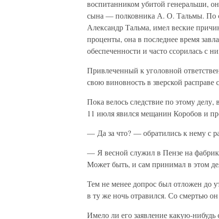
воспитанником убитой генеральши, он
сына — полковника А. О. Тальмы. По 
Александр Тальма, имел веские причин
проценты, она в последнее время завл
обеспеченности и часто ссорилась с ни
Привлеченный к уголовной ответствен
свою виновность в зверской расправе 
Пока велось следствие по этому делу,
11 июля явился мещанин Коробов и про
— Да за что? — обратились к нему с р
— Я весной служил в Пензе на фабри
Может быть, и сам принимал в этом де
Тем не менее допрос был отложен до у
в ту же ночь отравился. Со смертью он
Имело ли его заявление какую-нибудь 