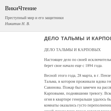
ВикиЧтение
Преступный мир и его защитники
Никитин Н. В.
ДЕЛО ТАЛЬМЫ И КАРП
ДЕЛО ТАЛЬМЫ И КАРПОВЫХ
Настоящее дело по своей исключитель
берет свое начало еще с 1894 года.
Весной этого года, 28 марта, в г. Пен
Тальма, в котором проживали вдова ге
Савинова. Пожар был замечен на расс
Карповыми, поднявшими тревогу. Вско
огня в квартире генеральши удалось б
комнаты оказались густо переполненн
сеней лицом вниз лежал окровавленны