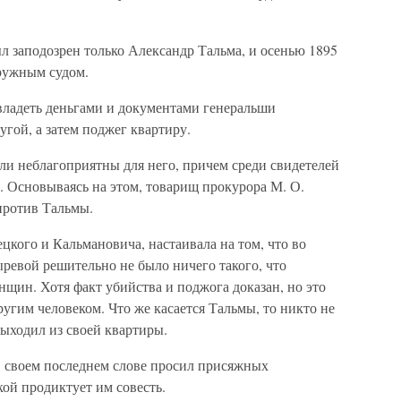
ыл заподозрен только Александр Тальма, и осенью 1895
кружным судом.
авладеть деньгами и документами генеральши
угой, а затем поджег квартиру.
ли неблагоприятны для него, причем среди свидетелей
. Основываясь на этом, товарищ прокурора М. О.
против Тальмы.
цкого и Кальмановича, настаивала на том, что во
евой решительно не было ничего такого, что
нщин. Хотя факт убийства и поджога доказан, но это
угим человеком. Что же касается Тальмы, то никто не
выходил из своей квартиры.
 своем последнем слове просил присяжных
кой продиктует им совесть.