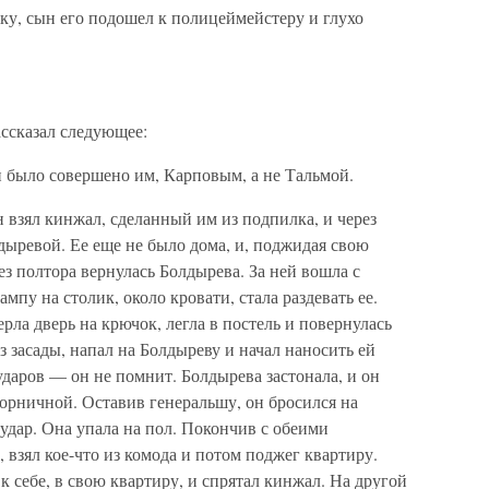
ку, сын его подошел к полицеймейстеру и глухо
ассказал следующее:
 было совершено им, Карповым, а не Тальмой.
он взял кинжал, сделанный им из подпилка, и через
дыревой. Ее еще не было дома, и, поджидая свою
рез полтора вернулась Болдырева. За ней вошла с
мпу на столик, около кровати, стала раздевать ее.
рла дверь на крючок, легла в постель и повернулась
з засады, напал на Болдыреву и начал наносить ей
даров — он не помнит. Болдырева застонала, и он
орничной. Оставив генеральшу, он бросился на
удар. Она упала на пол. Покончив с обеими
 взял кое-что из комода и потом поджег квартиру.
 себе, в свою квартиру, и спрятал кинжал. На другой