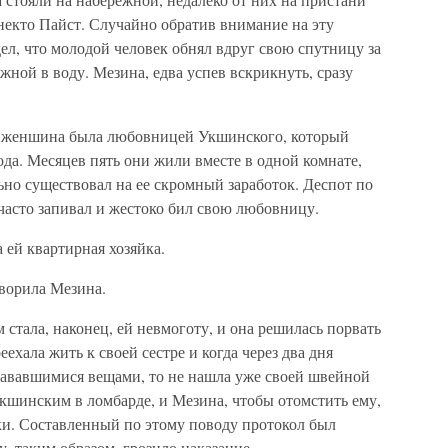
некто Пайст. Случайно обратив внимание на эту
дел, что молодой человек обнял вдруг свою спутницу за
жной в воду. Мезина, едва успев вскрикнуть, сразу
ая женшина была любовницей Укшинского, который
ода. Месяцев пять они жили вместе в одной комнате,
о существовал на ее скромный заработок. Деспот по
часто запивал и жестоко бил свою любовницу.
 ей квартирная хозяйка.
ворила Мезина.
стала, наконец, ей невмоготу, и она решилась порвать
еехала жить к своей сестре и когда через два дня
тававшимися вещами, то не нашла уже своей швейной
кшинским в ломбарде, и Мезина, чтобы отомстить ему,
ки. Составленный по этому поводу протокол был
, таким образом, грозило наказание.