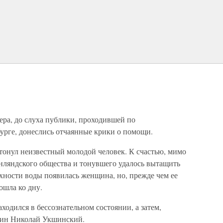
ечера, до слуха публики, проходившей по
урге, донеслись отчаянные крики о помощи.
, тонул неизвестный молодой человек. К счастью, мимо
инляндского общества и тонувшего удалось вытащить
рхности воды появилась женщина, но, прежде чем ее
ошла ко дну.
ходился в бессознательном состоянии, а затем,
нин Николай Укшинский.