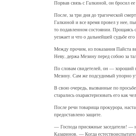
Порвав связь с Галкиной, он бросил ее
После, за три дня до трагической смер
Галкиной и все время провел у нее, пь
то подавленном состоянии. Прощаясь с
уезжает и что о дальнейшей судьбе его 
Между прочим, из показания Пайста в
Неву, держа Мезину перед собою за та
По словам свидетелей, он — хороший п
Мезину. Сам же подсудимый упорно утв
В свою очередь, вызванные по просьбе
старались охарактеризовать его как ч
После речи товарища прокурора, наст
предоставлено защите.
— Господа присяжные заседатели! — 
Казаринов. — Когда естествоиспытател