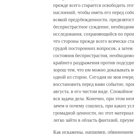
прежде всего старается освободить эт
наслоений, чтобы иметь его перед собо
всякой предубежденности, предвзятост
беспристрастное суждение, необходимо
исследования, сохраняющийся по преим
что стороны прежде всего всячески ст
грудой посторонних вопросов, а затем
состояния беспристрастия, необходимог
крайнего раздражения против подсудим
хорош тем, что им можно доказывать вс
одной из сторон. Сегодня не моя очере
восстановить перед вами событие, пр
августа, в его чистом виде. Спокойное
вся задача дела. Конечно, при этом нео
зачем и почему сошлись, при каких ус
громадной ценности, но этот материал 
легко зайти в область фантазий, преу
Как искажены, например, обвинением 