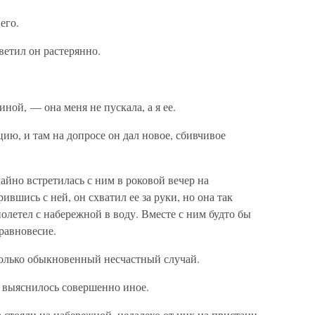
его.
етил он растерянно.
ой, — она меня не пускала, а я ее.
ю, и там на допросе он дал новое, сбивчивое
айно встретилась с ним в роковой вечер на
вшись с ней, он схватил ее за руки, но она так
 полетел с набережной в воду. Вместе с ним будто бы
равновесие.
только обыкновенный несчастный случай.
 выяснилось совершенно иное.
 стояли на набережной, недалеко от них на пристани