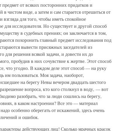
от предмет от всяких посторонних придатков и
й в чистом виде, а затем и сам старается отрешиться от
и взгляда для того, чтобы иметь спокойное
е для исследователя. Но существует и другой способ
уществу в судебных прениях; он заключается в том,
араются похоронить главный предмет исследования под
 стараются вывести присяжных заседателей из
о для решения всякой задачи, и довести их до
ого, пробудив в них сочувствие к жертве. Этот способ
е, что угодно. В каждом деле этот способ — на руку
дь им пользоваться. Моя задача, наоборот,
оисшедшее на берегу Невы вечером двадцать шестого
 разрешение вопроса, кто кого столкнул в воду, — вот
бходимо разобрать, что за люди сошлись на берегу,
ловиях, в каком настроении? Все это — материал
надо особенно оберегать от искажений, здесь очень
величений и ошибок.
характеры действующих лиц! Сколько мрачных красок