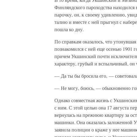
Финляндского пароходства находился 
парочку, он, к своему удивлению, уви
талию и вместе с ней прыгнул с набере
пошла ко дну.
По справкам оказалось, что утонувш
познакомился с ней еще осенью 1901 г
причем Укшинский почти исключительн
характеру, грубый и вспыльчивый, он 
— Да ты бы бросила его, — советовала
— Не могу, боюсь, — обыкновенно го
Однако совместная жизнь с Укшинским 
с ним. С этой целью она 17 августа пер
вернулась на прежнюю квартиру за ос
машинки. Она оказалась заложенной У
заявила полиции о краже у нее машин
передан мировому судье, и Укшинскому