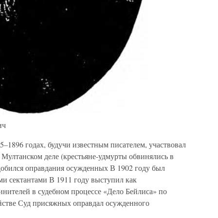
ич
5–1896 годах, будучи известным писателем, участвовал
 Мултанском деле (крестьяне-удмурты обвинялись в
обился оправдания осужденных В 1902 году был
ми сектантами В 1911 году выступил как
инителей в судебном процессе «Дело Бейлиса» по
йстве Суд присяжных оправдал осужденного