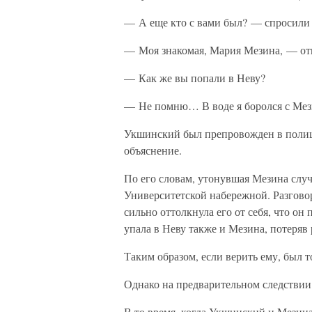
— А еще кто с вами был? — спросили 
— Моя знакомая, Мария Мезина, — отв
— Как же вы попали в Неву?
— Не помню… В воде я боролся с Мезин
Укшинский был препровожден в полици
объяснение.
По его словам, утонувшая Мезина случ
Университетской набережной. Разговори
сильно оттолкнула его от себя, что он
упала в Неву также и Мезина, потеряв 
Таким образом, если верить ему, был 
Однако на предварительном следствии
В то время, когда Укшинский и Мезина