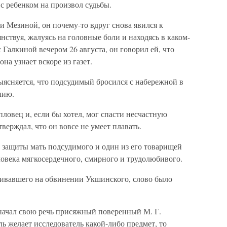
 с ребенком на произвол судьбы.
ти Мезиной, он почему-то вдруг снова явился к
янствуя, жалуясь на головные боли и находясь в каком-
 Галкиной вечером 26 августа, он говорил ей, что
она узнает вскоре из газет.
ыясняется, что подсудимый бросился с набережной в
лию.
ловец и, если бы хотел, мог спасти несчастную
ерждал, что он вовсе не умеет плавать.
 защиты мать подсудимого и один из его товарищей
еловека мягкосердечного, смирного и трудолюбивого.
аивавшего на обвинении Укшинского, слово было
начал свою речь присяжный поверенный М. Г.
ь желает исследователь какой-либо предмет, то