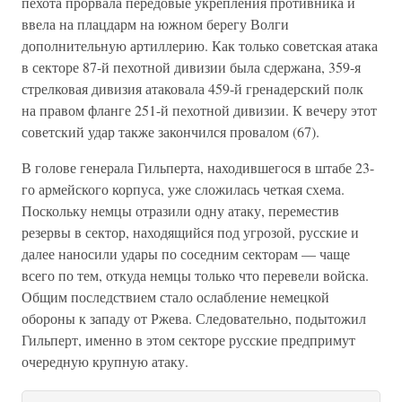
пехота прорвала передовые укрепления противника и
ввела на плацдарм на южном берегу Волги
дополнительную артиллерию. Как только советская атака
в секторе 87-й пехотной дивизии была сдержана, 359-я
стрелковая дивизия атаковала 459-й гренадерский полк
на правом фланге 251-й пехотной дивизии. К вечеру этот
советский удар также закончился провалом (67).
В голове генерала Гильперта, находившегося в штабе 23-
го армейского корпуса, уже сложилась четкая схема.
Поскольку немцы отразили одну атаку, переместив
резервы в сектор, находящийся под угрозой, русские и
далее наносили удары по соседним секторам — чаще
всего по тем, откуда немцы только что перевели войска.
Общим последствием стало ослабление немецкой
обороны к западу от Ржева. Следовательно, подытожил
Гильперт, именно в этом секторе русские предпримут
очередную крупную атаку.