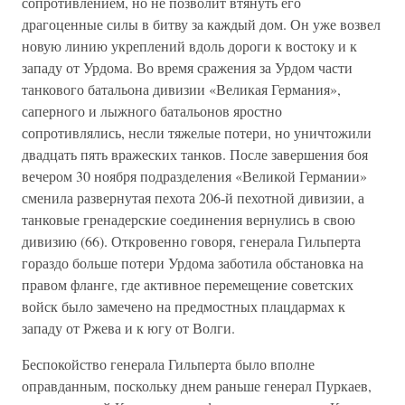
сопротивлением, но не позволит втянуть его
драгоценные силы в битву за каждый дом. Он уже возвел
новую линию укреплений вдоль дороги к востоку и к
западу от Урдома. Во время сражения за Урдом части
танкового батальона дивизии «Великая Германия»,
саперного и лыжного батальонов яростно
сопротивлялись, несли тяжелые потери, но уничтожили
двадцать пять вражеских танков. После завершения боя
вечером 30 ноября подразделения «Великой Германии»
сменила развернутая пехота 206-й пехотной дивизии, а
танковые гренадерские соединения вернулись в свою
дивизию (66). Откровенно говоря, генерала Гильперта
гораздо больше потери Урдома заботила обстановка на
правом фланге, где активное перемещение советских
войск было замечено на предмостных плацдармах к
западу от Ржева и к югу от Волги.
Беспокойство генерала Гильперта было вполне
оправданным, поскольку днем раньше генерал Пуркаев,