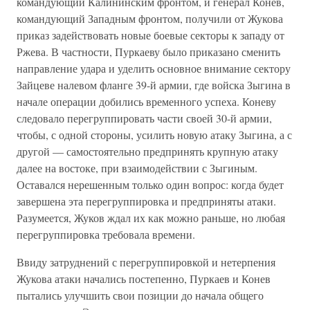
командующий Калининским фронтом, и генерал Конев,
командующий Западным фронтом, получили от Жукова
приказ задействовать новые боевые секторы к западу от
Ржева. В частности, Пуркаеву было приказано сменить
направление удара и уделить основное внимание сектору
Зайцеве налевом фланге 39-й армии, где войска Зыгина в
начале операции добились временного успеха. Коневу
следовало перегруппировать части своей 30-й армии,
чтобы, с одной стороны, усилить новую атаку Зыгина, а с
другой — самостоятельно предпринять крупную атаку
далее на востоке, при взаимодействии с Зыгиным.
Оставался нерешенным только один вопрос: когда будет
завершена эта перегруппировка и предприняты атаки.
Разумеется, Жуков ждал их как можно раньше, но любая
перегруппировка требовала времени.
Ввиду затруднений с перегруппировкой и нетерпения
Жукова атаки начались постепенно, Пуркаев и Конев
пытались улучшить свои позиции до начала общего