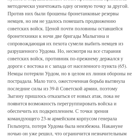
методически уничтожать одну огневую точку за другой.
Против них были брошены бронетанковые резервы
немцев, но им не удалось помешать продвижению
советских войск. Ценой почти половины оставшейся
бронетехники к ночи две бригады Малыгина и
сопровождающая их пехота сумели выбить немцев из
разрушенного Урдома. Но, несмотря на все старания
советских войск, противник по-прежнему держался у
дороги с востока и с запада от населенного пункта (65).
Немцы потеряли Урдом, но в целом их линия обороны не
пострадала. Мало того, ожесточенная борьба вытянула
последние силы из 39-й Советской армии, поэтому
Зыгину пришлось отказаться от новых атак, пока не
появится возможность перегруппировать войска и
обеспечить их подкреплением. С точки зрения
командующего 23-м армейским корпусом генерала
Гильперта, потеря Урдома была неизбежна. Накануне
ночью он уже решил, что ограничится незначительным