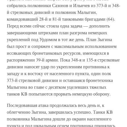
собрались полковники Сазонов и Ильичев из 373-й и 348-
й стрелковых дивизий и полковник Малыгин,
командовавший 28-й и 81-й танковыми бригадами (64).
Перед всеми сейчас стояла одна задача — дополнить
завершающими штрихами план разгрома немецких
укреплений под Урдомом в тот же день. План Зыгина
был прост и сопряжен с максимальным использованием
иссякающих бронетанковых ресурсов, имеющихся в
распоряжении 39-й армии. Пока 348-я и 135-я стрелковые
дивизии наносят удар по укреплениям противника к
западу и к востоку от населенного пункта, один полк
373-й стрелковой дивизии и оставшаяся бронетехника
Малыгина во главе с десятком уцелевших тяжелых
танков KB попытаются прорвать немецкую оборону.
Последовавшая атака продолжалась весь день и, к
облегчению Зыгина, завершилась успешно. Танки KB
полковника Малыгина дошли до окраин населенного
пункта и под шквальным огнем противника принялись