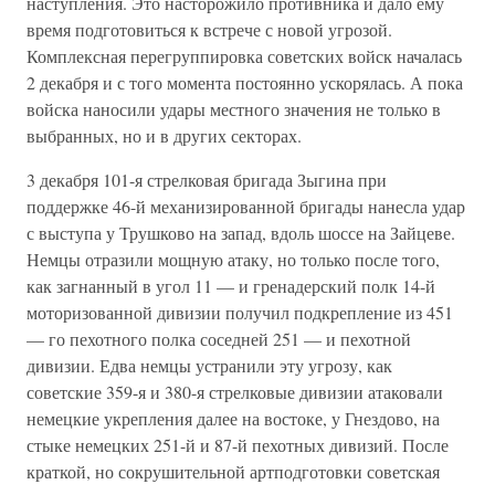
наступления. Это насторожило противника и дало ему
время подготовиться к встрече с новой угрозой.
Комплексная перегруппировка советских войск началась
2 декабря и с того момента постоянно ускорялась. А пока
войска наносили удары местного значения не только в
выбранных, но и в других секторах.
3 декабря 101-я стрелковая бригада Зыгина при
поддержке 46-й механизированной бригады нанесла удар
с выступа у Трушково на запад, вдоль шоссе на Зайцеве.
Немцы отразили мощную атаку, но только после того,
как загнанный в угол 11 — и гренадерский полк 14-й
моторизованной дивизии получил подкрепление из 451
— го пехотного полка соседней 251 — и пехотной
дивизии. Едва немцы устранили эту угрозу, как
советские 359-я и 380-я стрелковые дивизии атаковали
немецкие укрепления далее на востоке, у Гнездово, на
стыке немецких 251-й и 87-й пехотных дивизий. После
краткой, но сокрушительной артподготовки советская