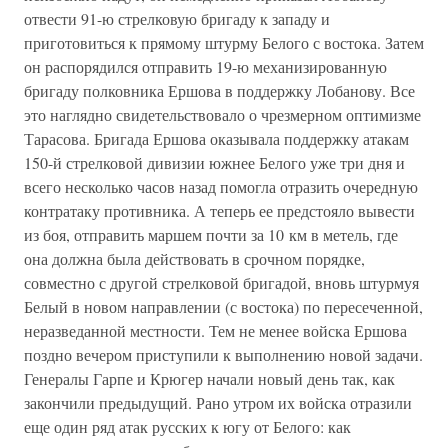
отвести 91-ю стрелковую бригаду к западу и
приготовиться к прямому штурму Белого с востока. Затем
он распорядился отправить 19-ю механизированную
бригаду полковника Ершова в поддержку Лобанову. Все
это наглядно свидетельствовало о чрезмерном оптимизме
Тарасова. Бригада Ершова оказывала поддержку атакам
150-й стрелковой дивизии южнее Белого уже три дня и
всего несколько часов назад помогла отразить очередную
контратаку противника. А теперь ее предстояло вывести
из боя, отправить маршем почти за 10 км в метель, где
она должна была действовать в срочном порядке,
совместно с другой стрелковой бригадой, вновь штурмуя
Белый в новом направлении (с востока) по пересеченной,
неразведанной местности. Тем не менее войска Ершова
поздно вечером приступили к выполнению новой задачи.
Генералы Гарпе и Крюгер начали новый день так, как
закончили предыдущий. Рано утром их войска отразили
еще один ряд атак русских к югу от Белого: как