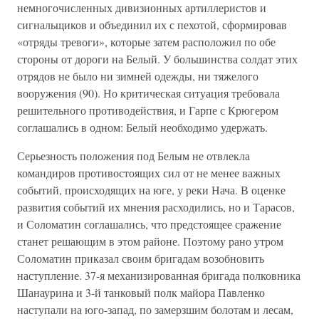
немногочисленных дивизионных артиллеристов и
сигнальщиков и объединил их с пехотой, сформировав
«отряды тревоги», которые затем расположил по обе
стороны от дороги на Белый. У большинства солдат этих
отрядов не было ни зимней одежды, ни тяжелого
вооружения (90). Но критическая ситуация требовала
решительного противодействия, и Гарпе с Крюгером
соглашались в одном: Белый необходимо удержать.
Серьезность положения под Белым не отвлекла
командиров противостоящих сил от не менее важных
событий, происходящих на юге, у реки Нача. В оценке
развития событий их мнения расходились, но и Тарасов,
и Соломатин соглашались, что предстоящее сражение
станет решающим в этом районе. Поэтому рано утром
Соломатин приказал своим бригадам возобновить
наступление. 37-я механизированная бригада полковника
Шанаурина и 3-й танковый полк майора Павленко
наступали на юго-запад, по замерзшим болотам и лесам,