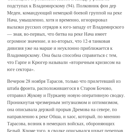
подступах к Владимирскому (94). Полковник фон дер
Меден, командующий немецкой боевой группой на реке
Нача, умышленно, хотя и временно, игнорировал
вылазки русских отрядов к юго-западу от Владимирского
— зная, во-первых, что битва на реке Нача имеет
огромное значение, и во-вторых, что 12-я танковая
дивизия уже на марше и неуклонно приближается к
Владимирскому. Она была способна справиться с тем,
что Гарпе и Крюгер называли «вторичным кризисом на
юге сектора».
Вечером 28 ноября Тарасов, только что прилетевший из
штаба фронта, расположившегося в Старом Бочово,
отправил Жукову и Пуркаеву новую оперативную сводку.
Проникнутая чрезмерным энтузиазмом и оптимизмом,
она описывала дерзкий прорыв Дремова на севере, по
направлению к реке Обша, и хаос, который, по мнению
Тарасова, возник в немецких войсках, обороняющих
Белый. Кроме того, в сводке описывался шхват переправ