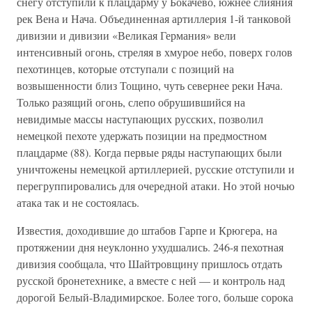
снегу отступили к плацдарму у Бокачево, южнее слияния
рек Вена и Нача. Объединенная артиллерия 1-й танковой
дивизии и дивизии «Великая Германия» вели
интенсивный огонь, стреляя в хмурое небо, поверх голов
пехотинцев, которые отступали с позиций на
возвышенности близ Тощино, чуть севернее реки Нача.
Только разящий огонь, слепо обрушившийся на
невидимые массы наступающих русских, позволил
немецкой пехоте удержать позиции на предмостном
плацдарме (88). Когда первые ряды наступающих были
уничтожены немецкой артиллерией, русские отступили и
перегруппировались для очередной атаки. Но этой ночью
атака так и не состоялась.
Известия, доходившие до штабов Гарпе и Крюгера, на
протяжении дня неуклонно ухудшались. 246-я пехотная
дивизия сообщала, что Шайтровщину пришлось отдать
русской бронетехнике, а вместе с ней — и контроль над
дорогой Белый-Владимирское. Более того, больше сорока