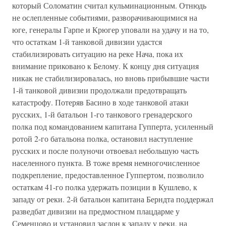
который Соломатин считал кульминационным. Отнюдь
не ослепленные событиями, разворачивающимися на
юге, генералы Гарпе и Крюгер уповали на удачу и на то,
что остаткам 1-й танковой дивизии удастся
стабилизировать ситуацию на реке Нача, пока их
внимание приковано к Белому. К концу дня ситуация
никак не стабилизировалась, но вновь прибывшие части
1-й танковой дивизии продолжали предотвращать
катастрофу. Потеряв Басино в ходе танковой атаки
русских, 1-й батальон 1-го танкового гренадерского
полка под командованием капитана Гупперта, усиленный
ротой 2-го батальона полка, остановил наступление
русских и после полуночи отвоевал небольшую часть
населенного пункта. В тоже время немногочисленное
подкрепление, предоставленное Гуппертом, позволило
остаткам 41-го полка удержать позиции в Кушлево, к
западу от реки. 2-й батальон капитана Берндта поддержал
разведбат дивизии на предмостном плацдарме у
Семенцово и установил заслон к западу у реки, на