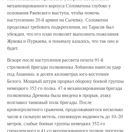
механизированного корпуса Соломатина глубоко у
основания Ржевского выступа, чтобы помочь
наступлению 20-й армии на Сычевку. Соломатин
продолжал требовать подкрепления, но Тарасов был
убежден, что его план позволит выполнить пожелания
Жукова и Пуркаева, и поначалу казалось, что так оно и
будет.
Вскоре после наступления рассвета пехота 91-й
стрелковой бригады полковника Лобанова нанесла удар
под Ананино, в десяти километрах юго-восточнее
Белого. Мощный штурм прорвал оборону боевой группы
немецкого 352-го полка. 47-я механизированная бригада
полковника Дремова была введена в прорыв, атаку
возглавил танковый полк бригады. После
кровопролитного сражения, продолжавшегося несколько
часов в сильную метель, снизившую видимость до 10–20
метров, слабые боевые группы немецких 352-го
гренадерского и 41-го моторизованного полков дрогнули