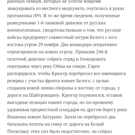
раненых немцев, которых не успели вовремя
эвакуировать из местного медпункта, очутились в руках
противника (89). В то же время сведения, полученные
разведчиками 1-й танковой дивизии от русских
военнопленных, свидетельствовали о том, что русские
войска предпримут совместный штурм Белого с юго-
востока утром 29 ноября. Два командира оперативно
отреагировали на новую угрозу. Приказав 246-й
пехотной дивизии собрать отряд и блокировать
переправы через реку Обша на севере, Гарпе
распорядился, чтобы Крюгер перебросил все имеющиеся
резервы с участка фронта южнее Белого, с целью
создания новой линии обороны к востоку от города, у
дороги на Шайтровщину. Крюгер подчинился, оставив
выгодные позиции южнее города, но по-прежнему
удерживая предмостный плацдарм на другом берегу реки
Вишенка южнее Батурине. Затем он перебросил два
батальона пехоты на север от дороги на Белый.
Поскольку этих сил было недостаточно, он собрал