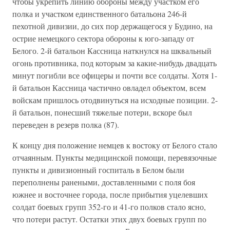
чтобы укрепить линию обороны между участком его
полка и участком единственного батальона 246-й
пехотной дивизии, до сих пор держащегося у Будино, на
острие немецкого сектора обороны к юго-западу от
Белого. 2-й батальон Кассница наткнулся на шквальный
огонь противника, под которым за какие-нибудь двадцать
минут погибли все офицеры и почти все солдаты. Хотя 1-
й батальон Кассница частично овладел объектом, всем
войскам пришлось отодвинуться на исходные позиции. 2-
й батальон, понесший тяжелые потери, вскоре был
переведен в резерв полка (87).
К концу дня положение немцев к востоку от Белого стало
отчаянным. Пункты медицинской помощи, перевязочные
пункты и дивизионный госпиталь в Белом были
переполнены ранеными, доставленными с поля боя
южнее и восточнее города, после прибытия уцелевших
солдат боевых групп 352-го и 41-го полков стало ясно,
что потери растут. Остатки этих двух боевых групп по