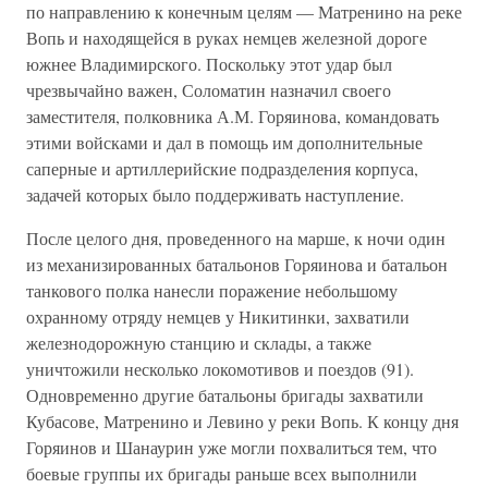
по направлению к конечным целям — Матренино на реке
Вопь и находящейся в руках немцев железной дороге
южнее Владимирского. Поскольку этот удар был
чрезвычайно важен, Соломатин назначил своего
заместителя, полковника А.М. Горяинова, командовать
этими войсками и дал в помощь им дополнительные
саперные и артиллерийские подразделения корпуса,
задачей которых было поддерживать наступление.
После целого дня, проведенного на марше, к ночи один
из механизированных батальонов Горяинова и батальон
танкового полка нанесли поражение небольшому
охранному отряду немцев у Никитинки, захватили
железнодорожную станцию и склады, а также
уничтожили несколько локомотивов и поездов (91).
Одновременно другие батальоны бригады захватили
Кубасове, Матренино и Левино у реки Вопь. К концу дня
Горяинов и Шанаурин уже могли похвалиться тем, что
боевые группы их бригады раньше всех выполнили