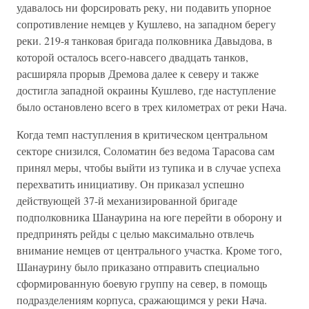
удавалось ни форсировать реку, ни подавить упорное
сопротивление немцев у Кушлево, на западном берегу
реки. 219-я танковая бригада полковника Давыдова, в
которой осталось всего-навсего двадцать танков,
расширяла прорыв Дремова далее к северу и также
достигла западной окраины Кушлево, где наступление
было остановлено всего в трех километрах от реки Нача.
Когда темп наступления в критическом центральном
секторе снизился, Соломатин без ведома Тарасова сам
принял меры, чтобы выйти из тупика и в случае успеха
перехватить инициативу. Он приказал успешно
действующей 37-й механизированной бригаде
подполковника Шанаурина на юге перейти в оборону и
предпринять рейды с целью максимально отвлечь
внимание немцев от центрального участка. Кроме того,
Шанаурину было приказано отправить специально
сформированную боевую группу на север, в помощь
подразделениям корпуса, сражающимся у реки Нача.