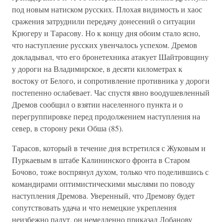
под новым натиском русских. Плохая видимость и хаос
сражения затруднили передачу донесений о ситуации
Крюгеру и Тарасову. Но к концу дня обоим стало ясно,
что наступление русских увенчалось успехом. Дремов
докладывал, что его бронетехника атакует Шайтровщину
у дороги на Владимирское, в десяти километрах к
востоку от Белого, и сопротивление противника у дороги
постепенно ослабевает. Час спустя явно воодушевленный
Дремов сообщил о взятии населенного пункта и о
перегруппировке перед продолжением наступления на
север, в сторону реки Обша (85).
Тарасов, который в течение дня встретился с Жуковым и
Пуркаевым в штабе Калининского фронта в Старом
Бочово, тоже воспрянул духом, только что поделившись с
командирами оптимистическими мыслями по поводу
наступления Дремова. Уверенный, что Дремову будет
сопутствовать удача и что немецкие укрепления
неизбежно падут, он немедленно приказал Лобанову