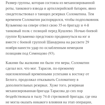
Размер группы, которая состояла из механизированной
роты, танкового взвода и артиллерийской батареи, явно
свидетельствовал о тающих резервах Соломатина. Тем
временем Соломатин распорядился, чтобы подполковник
Кузьменко на севере отвел свою 35-ю бригаду и 4-й
танковый полк с позиций перед Кушлево. Ночью боевой
группе Кузьменко предстояло продвинуться на юг и
вместе с боевой группой Шанаурина на рассвете 29
ноября нанести удар по ослабленным немецким
позициям под Семенцово (93).
Какими бы жалкими ни были эти меры, Соломатин
сделал все, что мог. Тарасов, по-прежнему
ошеломленный временными успехами к востоку от
Белого, продолжал отказывать Соломатину в
дополнительных резервах. Хуже того, резервная
механизированная бригада Тарасова до сих пор
бездействовала в тылу 74-й стрелковой бригады, где она
не могла оказать никакого влияния на этап операции,