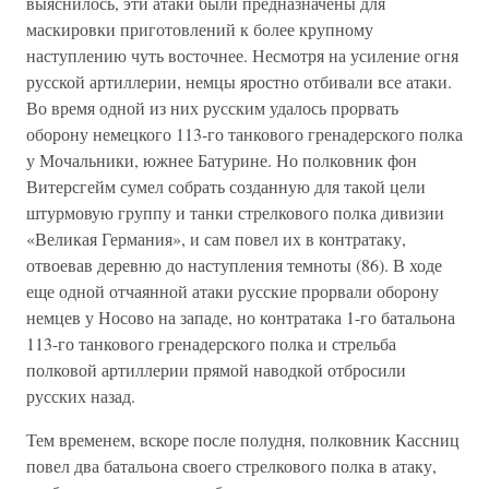
выяснилось, эти атаки были предназначены для
маскировки приготовлений к более крупному
наступлению чуть восточнее. Несмотря на усиление огня
русской артиллерии, немцы яростно отбивали все атаки.
Во время одной из них русским удалось прорвать
оборону немецкого 113-го танкового гренадерского полка
у Мочальники, южнее Батурине. Но полковник фон
Витерсгейм сумел собрать созданную для такой цели
штурмовую группу и танки стрелкового полка дивизии
«Великая Германия», и сам повел их в контратаку,
отвоевав деревню до наступления темноты (86). В ходе
еще одной отчаянной атаки русские прорвали оборону
немцев у Носово на западе, но контратака 1-го батальона
113-го танкового гренадерского полка и стрельба
полковой артиллерии прямой наводкой отбросили
русских назад.
Тем временем, вскоре после полудня, полковник Кассниц
повел два батальона своего стрелкового полка в атаку,