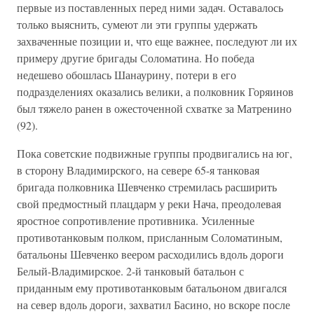
первые из поставленных перед ними задач. Оставалось
только выяснить, сумеют ли эти группы удержать
захваченные позиции и, что еще важнее, последуют ли их
примеру другие бригады Соломатина. Но победа
недешево обошлась Шанаурину, потери в его
подразделениях оказались велики, а полковник Горяинов
был тяжело ранен в ожесточенной схватке за Матренино
(92).
Пока советские подвижные группы продвигались на юг,
в сторону Владимирского, на севере 65-я танковая
бригада полковника Шевченко стремилась расширить
свой предмостный плацдарм у реки Нача, преодолевая
яростное сопротивление противника. Усиленные
противотанковым полком, присланным Соломатиным,
батальоны Шевченко веером расходились вдоль дороги
Белый-Владимирское. 2-й танковый батальон с
приданным ему противотанковым батальоном двигался
на север вдоль дороги, захватил Басино, но вскоре после