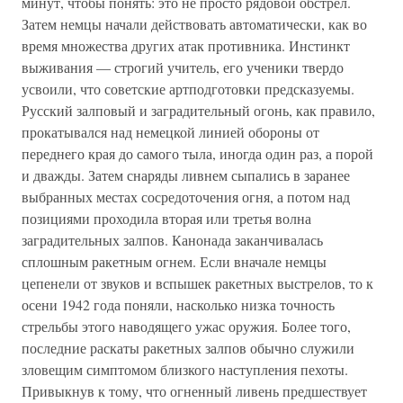
минут, чтобы понять: это не просто рядовой обстрел.
Затем немцы начали действовать автоматически, как во
время множества других атак противника. Инстинкт
выживания — строгий учитель, его ученики твердо
усвоили, что советские артподготовки предсказуемы.
Русский залповый и заградительный огонь, как правило,
прокатывался над немецкой линией обороны от
переднего края до самого тыла, иногда один раз, а порой
и дважды. Затем снаряды ливнем сыпались в заранее
выбранных местах сосредоточения огня, а потом над
позициями проходила вторая или третья волна
заградительных залпов. Канонада заканчивалась
сплошным ракетным огнем. Если вначале немцы
цепенели от звуков и вспышек ракетных выстрелов, то к
осени 1942 года поняли, насколько низка точность
стрельбы этого наводящего ужас оружия. Более того,
последние раскаты ракетных залпов обычно служили
зловещим симптомом близкого наступления пехоты.
Привыкнув к тому, что огненный ливень предшествует