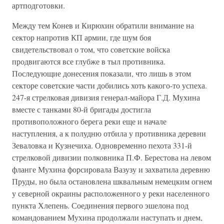
артподготовки.
Между тем Конев и Кирюхин обратили внимание на
сектор напротив КП армии, где шум боя
свидетельствовал о том, что советские войска
продвигаются все глубже в тыл противника.
Последующие донесения показали, что лишь в этом
секторе советские части добились хоть какого-то успеха.
247-я стрелковая дивизия генерал-майора Г.Д. Мухина
вместе с танками 80-й бригады достигла
противоположного берега реки еще и начале
наступления, а к полудню отбила у противника деревни
Зеваловка и Кузнечиха. Одновременно пехота 331-й
стрелковой дивизии полковника П.Ф. Берестова на левом
фланге Мухина форсировала Вазузу и захватила деревню
Пруды, но была остановлена шквальным немецким огнем
у северной окраины расположенного у реки населенного
пункта Хлепень. Соединения первого эшелона под
командованием Мухина продолжали наступать и днем,