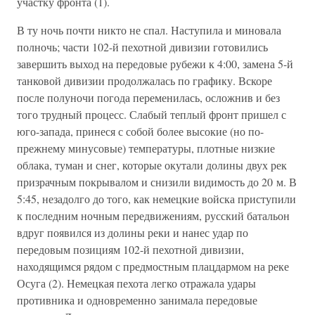
участку фронта (1).
В ту ночь почти никто не спал. Наступила и миновала
полночь; части 102-й пехотной дивизии готовились
завершить выход на передовые рубежи к 4:00, замена 5-й
танковой дивизии продолжалась по графику. Вскоре
после полуночи погода переменилась, осложнив и без
того трудный процесс. Слабый теплый фронт пришел с
юго-запада, принеся с собой более высокие (но по-
прежнему минусовые) температуры, плотные низкие
облака, туман и снег, которые окутали долины двух рек
призрачным покрывалом и снизили видимость до 20 м. В
5:45, незадолго до того, как немецкие войска приступили
к последним ночным передвижениям, русский батальон
вдруг появился из долины реки и нанес удар по
передовым позициям 102-й пехотной дивизии,
находящимся рядом с предмостным плацдармом на реке
Осуга (2). Немецкая пехота легко отражала удары
противника и одновременно занимала передовые