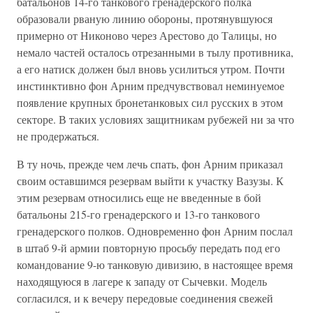
батальонов 14-го танкового гренадерского полка
образовали рваную линию обороны, протянувшуюся
примерно от Никоново через Арестово до Талицы, но
немало частей осталось отрезанными в тылу противника,
а его натиск должен был вновь усилиться утром. Почти
инстинктивно фон Арним предчувствовал неминуемое
появление крупных бронетанковых сил русских в этом
секторе. В таких условиях защитникам рубежей ни за что
не продержаться.
В ту ночь, прежде чем лечь спать, фон Арним приказал
своим оставшимся резервам выйти к участку Вазузы. К
этим резервам относились еще не введенные в бой
батальоны 215-го гренадерского и 13-го танкового
гренадерского полков. Одновременно фон Арним послал
в штаб 9-й армии повторную просьбу передать под его
командование 9-ю танковую дивизию, в настоящее время
находящуюся в лагере к западу от Сычевки. Модель
согласился, и к вечеру передовые соединения свежей