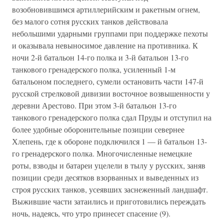
возобновившимся артиллерийским и ракетным огнем,
без малого сотня русских танков действовала
небольшими ударными группами при поддержке пехоты
и оказывала невыносимое давление на противника. К
ночи 2-й батальон 14-го полка и 3-й батальон 13-го
танкового гренадерского полка, усиленный 1-м
батальоном последнего, сумели остановить части 147-й
русской стрелковой дивизии восточное возвышенности у
деревни Арестово. При этом 3-й батальон 13-го
танкового гренадерского полка сдал Пруды и отступил на
более удобные оборонительные позиции севернее
Хлепень, где к обороне подключился 1 — й батальон 13-
го гренадерского полка. Многочисленные немецкие
роты, взводы и батареи уцелели в тылу у русских, заняв
позиции среди десятков взорванных и выведенных из
строя русских танков, усеявших заснеженный ландшафт.
Выжившие части затаились и приготовились переждать
ночь, надеясь, что утро принесет спасение (9).