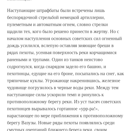
Наступающие штрафбаты были встречены лишь
беспорядочной стрельбой немецкой артиллерии,
пулеметным и автоматным огнем, словно стрелки
щадили тех, кого было решено принести в жертву. Но с
началом наступления основных советских сил огненный
дождь усилился, вслепую оставляя зияющие бреши в
рядах пехоты, усеивая поверхность реки корчащимися
ранеными и трупами. Один из танков неистово
содрогнулся, когда снарядом задело его башню, и
пехотинцы, едущие на его броне, посыпались на снег, как
тряпичные куклы. Угрожающе накренившись, железное
чудовище погрузилось в черные воды реки. Между тем
наступающие силы ускорили темп и ринулись к
противоположному берегу реки. Из уст тысяч советских
пехотинцев вырывалось гортанное «урр-ра!»,
нарастающее по мере приближения к противоположному
берегу Вазузы. Новые ряды пехоты появлялись среди
смутных очертаний ближнего берега реки, своим