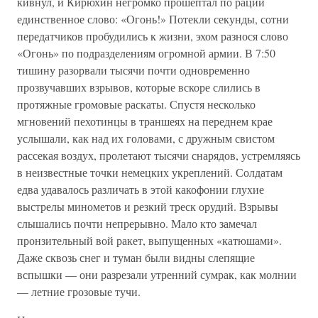
кивнул, и Кирюхин негромко прошептал по рации
единственное слово: «Огонь!» Потекли секунды, сотни
передатчиков пробудились к жизни, эхом разнося слово
«Огонь» по подразделениям огромной армии. В 7:50
тишину разорвали тысячи почти одновременно
прозвучавших взрывов, которые вскоре слились в
протяжные громовые раскаты. Спустя несколько
мгновений пехотинцы в траншеях на переднем крае
услышали, как над их головами, с дружным свистом
рассекая воздух, пролетают тысячи снарядов, устремляясь
в неизвестные точки немецких укреплений. Солдатам
едва удавалось различать в этой какофонии глухие
выстрелы минометов и резкий треск орудий. Взрывы
слышались почти непрерывно. Мало кто замечал
пронзительный вой ракет, выпущенных «катюшами».
Даже сквозь снег и туман были видны слепящие
вспышки — они разрезали утренний сумрак, как молнии
— летние грозовые тучи.