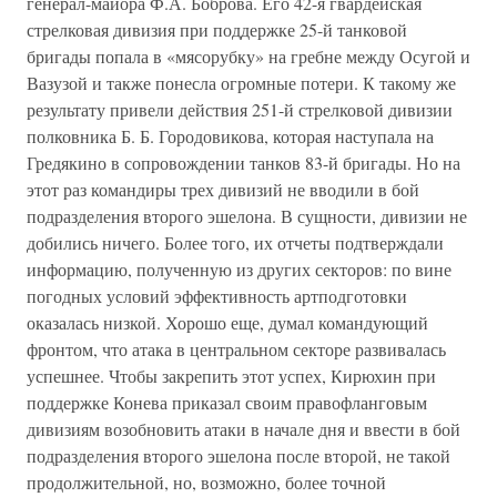
генерал-майора Ф.А. Боброва. Его 42-я гвардейская
стрелковая дивизия при поддержке 25-й танковой
бригады попала в «мясорубку» на гребне между Осугой и
Вазузой и также понесла огромные потери. К такому же
результату привели действия 251-й стрелковой дивизии
полковника Б. Б. Городовикова, которая наступала на
Гредякино в сопровождении танков 83-й бригады. Но на
этот раз командиры трех дивизий не вводили в бой
подразделения второго эшелона. В сущности, дивизии не
добились ничего. Более того, их отчеты подтверждали
информацию, полученную из других секторов: по вине
погодных условий эффективность артподготовки
оказалась низкой. Хорошо еще, думал командующий
фронтом, что атака в центральном секторе развивалась
успешнее. Чтобы закрепить этот успех, Кирюхин при
поддержке Конева приказал своим правофланговым
дивизиям возобновить атаки в начале дня и ввести в бой
подразделения второго эшелона после второй, не такой
продолжительной, но, возможно, более точной