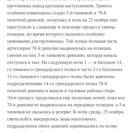
противника перед крупным наступлением. Тревога
особенно изматывала солдат 5-й танковой и 78-й
пехотной дивизий, поскольку в ночь на 22 ноября они
приступили к сложному и опасному процессу смены
позиции, во время которого оказались особенно
уязвимыми для противника. Той ночью большая часть
артиллерии 78-й дивизии выдвинулась на позиции,
сменив на них 5-ю танковую дивизию, которая начала
отступать в тыл. На следующую ночь 1 — и батальон 14-
го танкового гренадерского полка и часть 2-го батальона
13-го танкового гренадерского полка были заменены
подразделениями 14-го гренадерского полка 78-й
пехотной дивизии и вышли в тыловые районы сбора.
Этот процесс продолжался еще несколько ночей, пока вся
78-я дивизия не выдвинулась на передовые позиции, а 5-я
танковая не оказалась в резерве. К ночи среды, 25 ноября,
смена войск завершилась лишь наполовину,
подразделения обеих дивизий перемешались по всему