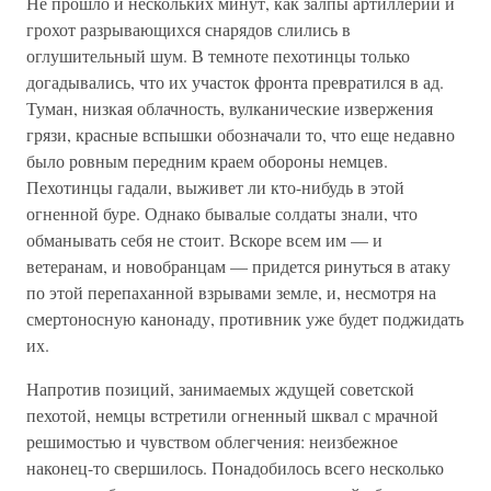
Не прошло и нескольких минут, как залпы артиллерии и
грохот разрывающихся снарядов слились в
оглушительный шум. В темноте пехотинцы только
догадывались, что их участок фронта превратился в ад.
Туман, низкая облачность, вулканические извержения
грязи, красные вспышки обозначали то, что еще недавно
было ровным передним краем обороны немцев.
Пехотинцы гадали, выживет ли кто-нибудь в этой
огненной буре. Однако бывалые солдаты знали, что
обманывать себя не стоит. Вскоре всем им — и
ветеранам, и новобранцам — придется ринуться в атаку
по этой перепаханной взрывами земле, и, несмотря на
смертоносную канонаду, противник уже будет поджидать
их.
Напротив позиций, занимаемых ждущей советской
пехотой, немцы встретили огненный шквал с мрачной
решимостью и чувством облегчения: неизбежное
наконец-то свершилось. Понадобилось всего несколько