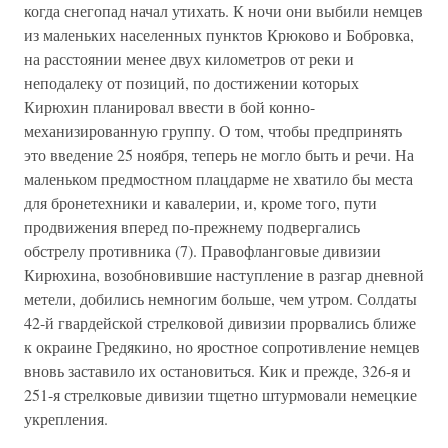
когда снегопад начал утихать. К ночи они выбили немцев
из маленьких населенных пунктов Крюково и Бобровка,
на расстоянии менее двух километров от реки и
неподалеку от позиций, по достижении которых
Кирюхин планировал ввести в бой конно-
механизированную группу. О том, чтобы предпринять
это введение 25 ноября, теперь не могло быть и речи. На
маленьком предмостном плацдарме не хватило бы места
для бронетехники и кавалерии, и, кроме того, пути
продвижения вперед по-прежнему подвергались
обстрелу противника (7). Правофланговые дивизии
Кирюхина, возобновившие наступление в разгар дневной
метели, добились немногим больше, чем утром. Солдаты
42-й гвардейской стрелковой дивизии прорвались ближе
к окраине Гредякино, но яростное сопротивление немцев
вновь заставило их остановиться. Кик и прежде, 326-я и
251-я стрелковые дивизии тщетно штурмовали немецкие
укрепления.