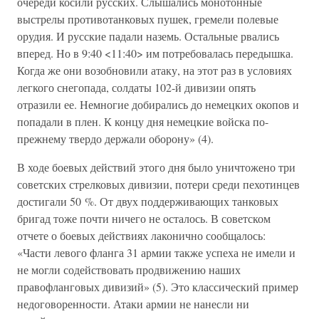
очереди косили русских. Слышались монотонные
выстрелы противотанковых пушек, гремели полевые
орудия. И русские падали наземь. Остальные рвались
вперед. Но в 9:40 <11:40> им потребовалась передышка.
Когда же они возобновили атаку, на этот раз в условиях
легкого снегопада, солдаты 102-й дивизии опять
отразили ее. Немногие добирались до немецких окопов и
попадали в плен. К концу дня немецкие войска по-
прежнему твердо держали оборону» (4).
В ходе боевых действий этого дня было уничтожено три
советских стрелковых дивизии, потери среди пехотинцев
достигали 50 %. От двух поддерживающих танковых
бригад тоже почти ничего не осталось. В советском
отчете о боевых действиях лаконично сообщалось:
«Части левого фланга 31 армии также успеха не имели и
не могли содействовать продвижению наших
правофланговых дивизий» (5). Это классический пример
недоговоренности. Атаки армии не нанесли ни