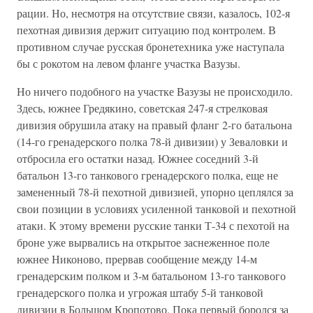
рации. Но, несмотря на отсутствие связи, казалось, 102-я
пехотная дивизия держит ситуацию под контролем. В
противном случае русская бронетехника уже наступала
бы с рокотом на левом фланге участка Вазузы.
Но ничего подобного на участке Вазузы не происходило.
Здесь, южнее Гредякино, советская 247-я стрелковая
дивизия обрушила атаку на правый фланг 2-го батальона
(14-го гренадерского полка 78-й дивизии) у Зеваловки и
отбросила его остатки назад. Южнее соседний 3-й
батальон 13-го танкового гренадерского полка, еще не
замененный 78-й пехотной дивизией, упорно цеплялся за
свои позиции в условиях усиленной танковой и пехотной
атаки. К этому времени русские танки Т-34 с пехотой на
броне уже вырвались на открытое заснеженное поле
южнее Никоново, прервав сообщение между 14-м
гренадерским полком и 3-м батальоном 13-го танкового
гренадерского полка и угрожая штабу 5-й танковой
дивизии в Большом Кропотово. Пока первый боролся за