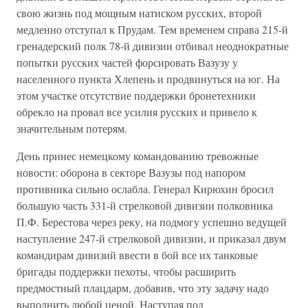
свою жизнь под мощным натиском русских, второй
медленно отступал к Прудам. Тем временем справа 215-й
гренадерский полк 78-й дивизии отбивал неоднократные
попытки русских частей форсировать Вазузу у
населенного пункта Хлепень и продвинуться на юг. На
этом участке отсутствие поддержки бронетехники
обрекло на провал все усилия русских и привело к
значительным потерям.
День принес немецкому командованию тревожные
новости: оборона в секторе Вазузы под напором
противника сильно ослабла. Генерал Кирюхин бросил
большую часть 331-й стрелковой дивизии полковника
П.Ф. Берестова через реку, на подмогу успешно ведущей
наступление 247-й стрелковой дивизии, и приказал двум
командирам дивизий ввести в бой все их танковые
бригады поддержки пехоты, чтобы расширить
предмостный плацдарм, добавив, что эту задачу надо
выполнить любой ценой. Наступая под