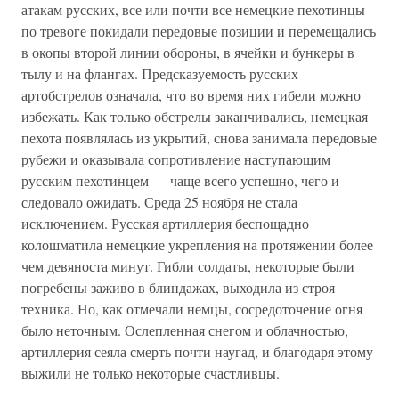
атакам русских, все или почти все немецкие пехотинцы
по тревоге покидали передовые позиции и перемещались
в окопы второй линии обороны, в ячейки и бункеры в
тылу и на флангах. Предсказуемость русских
артобстрелов означала, что во время них гибели можно
избежать. Как только обстрелы заканчивались, немецкая
пехота появлялась из укрытий, снова занимала передовые
рубежи и оказывала сопротивление наступающим
русским пехотинцем — чаще всего успешно, чего и
следовало ожидать. Среда 25 ноября не стала
исключением. Русская артиллерия беспощадно
колошматила немецкие укрепления на протяжении более
чем девяноста минут. Гибли солдаты, некоторые были
погребены заживо в блиндажах, выходила из строя
техника. Но, как отмечали немцы, сосредоточение огня
было неточным. Ослепленная снегом и облачностью,
артиллерия сеяла смерть почти наугад, и благодаря этому
выжили не только некоторые счастливцы.