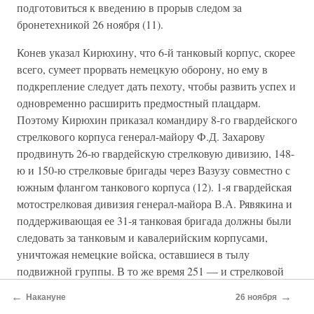
подготовиться к введению в прорыв следом за
бронетехникой 26 ноября (11).
Конев указал Кирюхину, что 6-й танковый корпус, скорее
всего, сумеет прорвать немецкую оборону, но ему в
подкрепление следует дать пехоту, чтобы развить успех и
одновременно расширить предмостный плацдарм.
Поэтому Кирюхин приказал командиру 8-го гвардейского
стрелкового корпуса генерал-майору Ф.Д. Захарову
продвинуть 26-ю гвардейскую стрелковую дивизию, 148-
ю и 150-ю стрелковые бригады через Вазузу совместно с
южным флангом танкового корпуса (12). 1-я гвардейская
мотострелковая дивизия генерал-майора В.А. Рявякина и
поддерживающая ее 31-я танковая бригада должны были
следовать за танковым и кавалерийским корпусами,
уничтожая немецкие войска, оставшиеся в тылу
подвижной группы. В то же время 251 — и стрелковой
дивизии предстояло повернуть влево, выйти на
←
→
Накануне
26 ноября
предмостный плацдарм и расширить зону прорыва на