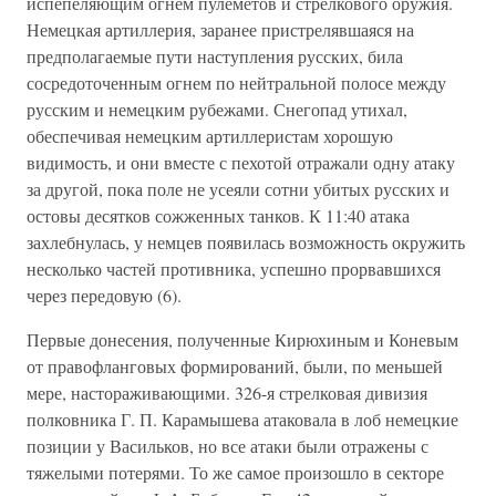
испепеляющим огнем пулеметов и стрелкового оружия.
Немецкая артиллерия, заранее пристрелявшаяся на
предполагаемые пути наступления русских, била
сосредоточенным огнем по нейтральной полосе между
русским и немецким рубежами. Снегопад утихал,
обеспечивая немецким артиллеристам хорошую
видимость, и они вместе с пехотой отражали одну атаку
за другой, пока поле не усеяли сотни убитых русских и
остовы десятков сожженных танков. К 11:40 атака
захлебнулась, у немцев появилась возможность окружить
несколько частей противника, успешно прорвавшихся
через передовую (6).
Первые донесения, полученные Кирюхиным и Коневым
от правофланговых формирований, были, по меньшей
мере, настораживающими. 326-я стрелковая дивизия
полковника Г. П. Карамышева атаковала в лоб немецкие
позиции у Васильков, но все атаки были отражены с
тяжелыми потерями. То же самое произошло в секторе