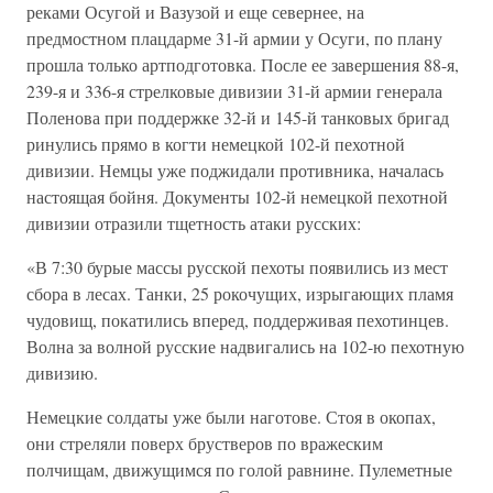
реками Осугой и Вазузой и еще севернее, на
предмостном плацдарме 31-й армии у Осуги, по плану
прошла только артподготовка. После ее завершения 88-я,
239-я и 336-я стрелковые дивизии 31-й армии генерала
Поленова при поддержке 32-й и 145-й танковых бригад
ринулись прямо в когти немецкой 102-й пехотной
дивизии. Немцы уже поджидали противника, началась
настоящая бойня. Документы 102-й немецкой пехотной
дивизии отразили тщетность атаки русских:
«В 7:30 бурые массы русской пехоты появились из мест
сбора в лесах. Танки, 25 рокочущих, изрыгающих пламя
чудовищ, покатились вперед, поддерживая пехотинцев.
Волна за волной русские надвигались на 102-ю пехотную
дивизию.
Немецкие солдаты уже были наготове. Стоя в окопах,
они стреляли поверх брустверов по вражеским
полчищам, движущимся по голой равнине. Пулеметные