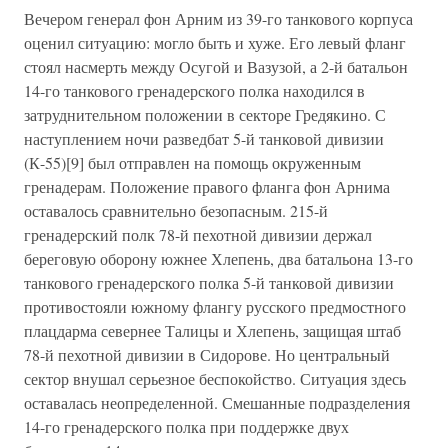
Вечером генерал фон Арним из 39-го танкового корпуса
оценил ситуацию: могло быть и хуже. Его левый фланг
стоял насмерть между Осугой и Вазузой, а 2-й батальон
14-го танкового гренадерского полка находился в
затруднительном положении в секторе Гредякино. С
наступлением ночи разведбат 5-й танковой дивизии
(К-55)[9] был отправлен на помощь окруженным
гренадерам. Положение правого фланга фон Арнима
оставалось сравнительно безопасным. 215-й
гренадерский полк 78-й пехотной дивизии держал
береговую оборону южнее Хлепень, два батальона 13-го
танкового гренадерского полка 5-й танковой дивизии
противостояли южному флангу русского предмостного
плацдарма севернее Талицы и Хлепень, защищая штаб
78-й пехотной дивизии в Сидорове. Но центральный
сектор внушал серьезное беспокойство. Ситуация здесь
оставалась неопределенной. Смешанные подразделения
14-го гренадерского полка при поддержке двух