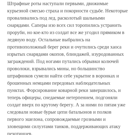
Штрафные роты наступали первыми, движимые
курьезной смесью страха и покорности судьбе. Некоторые
проваливались под лед, расколотый шальными
снарядами. Саперы изо всех сил торопились устранить
проруби, но кое-кто из солдат все же угодил прямиком в
ледяную воду. Остальные выбрались на
противоположный берег реки и очутились среди хаоса
изрытых снарядами окопов, блиндажей, изуродованных
заграждений. Под ногами путались обрывки колючей
проволоки, взрывались мины, но большинство
штрафников сумели найти себе укрытие в воронках и
брошенных немцами передовых наблюдательных
пунктах. Форсирование коварной реки завершилось, и
теперь офицеры, снедаемые нетерпением, подгоняли
солдат вверх по крутому берегу. А за ними по пятам уже
следовали новые бурые цепи батальонов и полков
первого эшелона, сопровождаемые грозными и
зловещими силуэтами танков, поддерживающих атаку
пехотинцев.