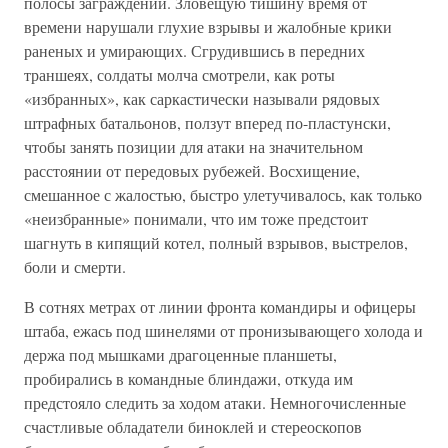
полосы заграждений. Зловещую тишину время от
времени нарушали глухие взрывы и жалобные крики
раненых и умирающих. Сгрудившись в передних
траншеях, солдаты молча смотрели, как роты
«избранных», как саркастически называли рядовых
штрафных батальонов, ползут вперед по-пластунски,
чтобы занять позиции для атаки на значительном
расстоянии от передовых рубежей. Восхищение,
смешанное с жалостью, быстро улетучивалось, как только
«неизбранные» понимали, что им тоже предстоит
шагнуть в кипящий котел, полный взрывов, выстрелов,
боли и смерти.
В сотнях метрах от линии фронта командиры и офицеры
штаба, ежась под шинелями от пронизывающего холода и
держа под мышками драгоценные планшеты,
пробирались в командные блиндажи, откуда им
предстояло следить за ходом атаки. Немногочисленные
счастливые обладатели биноклей и стереоскопов