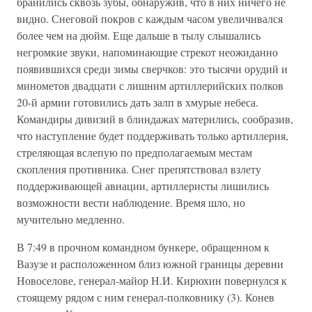
бранились сквозь зубы, обнаружив, что в них ничего не
видно. Снеговой покров с каждым часом увеличивался
более чем на дюйм. Еще дальше в тылу слышались
негромкие звуки, напоминающие стрекот неожиданно
появившихся среди зимы сверчков: это тысячи орудий и
минометов двадцати с лишним артиллерийских полков
20-й армии готовились дать залп в хмурые небеса.
Командиры дивизий в блиндажах матерились, сообразив,
что наступление будет поддерживать только артиллерия,
стреляющая вслепую по предполагаемым местам
скопления противника. Снег препятствовал взлету
поддерживающей авиации, артиллеристы лишились
возможности вести наблюдение. Время шло, но
мучительно медленно.
В 7:49 в прочном командном бункере, обращенном к
Вазузе и расположенном близ южной границы деревни
Новоселове, генерал-майор Н.И. Кирюхин повернулся к
стоящему рядом с ним генерал-полковнику (3). Конев