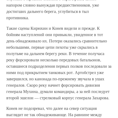
напором словно вынуждая предшественников, уже
достигших дальнего берега, углубиться в тыл
противника.
Такие сцены Кирюхин и Конев видели и прежде. К
бойням наступлений они привыкли, увиденное в тот
день обнадеживало их. Потери оказались сравнительно
небольшими, первые цепи пехоты уже скрылись в
полутьме на дальнем берегу реки. В течение получаса
реку форсировали несколько передовых батальонов,
оставшиеся подразделения первых полков последовали за
ними под прикрытием танковых рот. Артобстрел уже
завершился, но канонада по-прежнему звучала в ушах
генералов. Скоро реку начнет форсировать дивизия
генерала Мухина, думали командиры, а за ней последует
второй эшелон — стрелковый корпус генерала Захарова.
Конев не подозревал, что далее на север ситуация
выглядит не так обнадеживающе. На равнине между