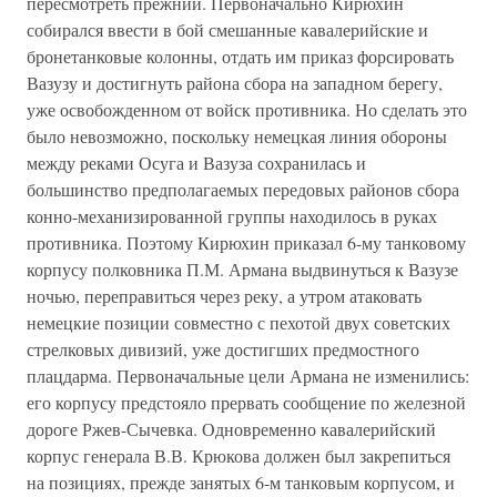
пересмотреть прежний. Первоначально Кирюхин
собирался ввести в бой смешанные кавалерийские и
бронетанковые колонны, отдать им приказ форсировать
Вазузу и достигнуть района сбора на западном берегу,
уже освобожденном от войск противника. Но сделать это
было невозможно, поскольку немецкая линия обороны
между реками Осуга и Вазуза сохранилась и
большинство предполагаемых передовых районов сбора
конно-механизированной группы находилось в руках
противника. Поэтому Кирюхин приказал 6-му танковому
корпусу полковника П.М. Армана выдвинуться к Вазузе
ночью, переправиться через реку, а утром атаковать
немецкие позиции совместно с пехотой двух советских
стрелковых дивизий, уже достигших предмостного
плацдарма. Первоначальные цели Армана не изменились:
его корпусу предстояло прервать сообщение по железной
дороге Ржев-Сычевка. Одновременно кавалерийский
корпус генерала В.В. Крюкова должен был закрепиться
на позициях, прежде занятых 6-м танковым корпусом, и