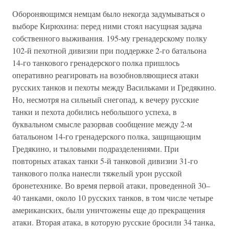
Обороняющимся немцам было некогда задумываться о
выборе Кирюхина: перед ними стоял насущная задача
собственного выживания. 195-му гренадерскому полку
102-й пехотной дивизии при поддержке 2-го батальона
14-го танкового гренадерского полка пришлось
оперативно реагировать на возобновляющиеся атаки
русских танков и пехоты между Васильками и Гредякино.
Но, несмотря на сильный снегопад, к вечеру русские
танки и пехота добились небольшого успеха, в
буквальном смысле разорвав сообщение между 2-м
батальоном 14-го гренадерского полка, защищающим
Гредякино, и тыловыми подразделениями. При
повторных атаках танки 5-й танковой дивизии 31-го
танкового полка нанесли тяжелый урон русской
бронетехнике. Во время первой атаки, проведенной 30–
40 танками, около 10 русских танков, в том числе четыре
американских, были уничтожены еще до прекращения
атаки. Вторая атака, в которую русские бросили 34 танка,