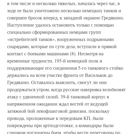
в том числе и несколько тяжелых, началась через час, в
ходе ее было уничтожено несколько немецких танков и
совершен бросок вперед, к западной окраине Гредякино.
Наступление удалось остановить только с помощью
специально сформированных немцами групп
«истребителей танков», вооруженных подрывными
снарядами, которые по сути дела, вступили в прямой
контакт с боевыми машинами (8). Несмотря на
временные трудности, 195-й немецкий полк и
поддерживающие его соединения 5-го танкового стойко
держались на всем участке фронта от Васильков до
Гредякино. Оставалось выяснить, смогут ли они
продержаться утром, когда русские наверняка возобновят
атаку с удвоенной силой. 39-й танковый корпус в
напряженном ожидании ждал вестей от ведущей
затяжной бой левофланговой дивизии, поскольку
провода, проложенные к передовым КП, были
повреждены при артподготовке, а командиры были
слишком поглощены боем, чтобы вести переговоры по