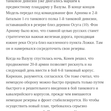
танковой дивизии уже двигались маршем к
предмостному плацдарму у Вазузы. В конце концов
Модель передал под командование фон Арнима и 2-й
батальон 1-го танкового полка 1-й танковой дивизии,
остававшийся в резерве близ деревни Осуга (10). Фон
Арниму было ясно, что главной целью русских станет
стратегически важная железная дорога, проходящая
южнее реки Осуга близ населенного пункта Ложки. Там
он и намеревался сосредоточить свои резервы.
Когда на Вазузу спустилась ночь, Конев решил, что
продвижение 20-й армии позволяет рискнуть и на
следующий день ввести в бой 6-й танковый корпус.
Кирюхин, разумеется, согласился. Он тоже считал, что
немецкую оборону можно быстро прорвать только путем
быстрого и решительного введения в бой танкового и
кавалерийского корпусов, прежде чем вмешаются
немецкие резервы и фронт стабилизируется. Но чтобы
осуществить новый план, требовалось серьезно