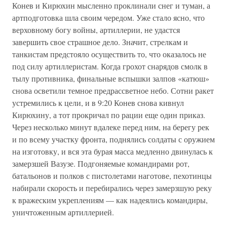
Конев и Кирюхин мысленно проклинали снег и туман, а
артподготовка шла своим чередом. Уже стало ясно, что
верховному богу войны, артиллерии, не удастся
завершить свое страшное дело. Значит, стрелкам и
танкистам предстояло осуществить то, что оказалось не
под силу артиллеристам. Когда грохот снарядов смолк в
тылу противника, финальные вспышки залпов «катюш»
снова осветили темное предрассветное небо. Сотни ракет
устремились к цели, и в 9:20 Конев снова кивнул
Кирюхину, а тот прокричал по рации еще один приказ.
Через несколько минут вдалеке перед ним, на берегу рек
и по всему участку фронта, поднялись солдаты с оружием
на изготовку, и вся эта бурая масса медленно двинулась к
замерзшей Вазузе. Подгоняемые командирами рот,
батальонов и полков с пистолетами наготове, пехотинцы
набирали скорость и перебирались через замерзшую реку
к вражеским укреплениям — как надеялись командиры,
уничтоженным артиллерией.