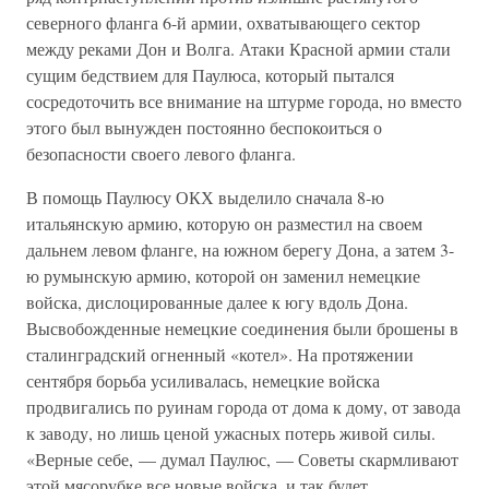
северного фланга 6-й армии, охватывающего сектор
между реками Дон и Волга. Атаки Красной армии стали
сущим бедствием для Паулюса, который пытался
сосредоточить все внимание на штурме города, но вместо
этого был вынужден постоянно беспокоиться о
безопасности своего левого фланга.
В помощь Паулюсу ОКХ выделило сначала 8-ю
итальянскую армию, которую он разместил на своем
дальнем левом фланге, на южном берегу Дона, а затем 3-
ю румынскую армию, которой он заменил немецкие
войска, дислоцированные далее к югу вдоль Дона.
Высвобожденные немецкие соединения были брошены в
сталинградский огненный «котел». На протяжении
сентября борьба усиливалась, немецкие войска
продвигались по руинам города от дома к дому, от завода
к заводу, но лишь ценой ужасных потерь живой силы.
«Верные себе, — думал Паулюс, — Советы скармливают
этой мясорубке все новые войска, и так будет