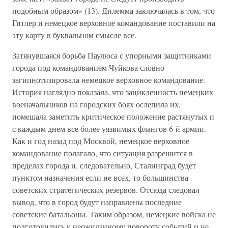
подобным образом» (13). Дилемма заключалась в том, что
Гитлер и немецкое верховное командование поставили на
эту карту в буквальном смысле все.
Затянувшаяся борьба Паулюса с упорными защитниками
города под командованием Чуйкова словно
загипнотизировала немецкое верховное командование.
История наглядно показала, что зацикленность немецких
военачальников на городских боях ослепила их,
помешала заметить критическое положение растянутых и
с каждым днем все более уязвимых флангов 6-й армии.
Как и год назад под Москвой, немецкое верховное
командование полагало, что ситуация разрешится в
пределах города и, следовательно, Сталинград будет
пунктом назначения если не всех, то большинства
советских стратегических резервов. Отсюда следовал
вывод, что в город будут направлены последние
советские батальоны. Таким образом, немецкие войска не
подготовились к неожиданному повороту событий и не