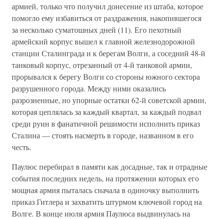
армией, только что получил донесение из штаба, которое
помогло ему избавиться от раздражения, накопившегося
за несколько суматошных дней (11). Его пехотный
армейский корпус вышел к главной железнодорожной
станции Сталинграда и к берегам Волги, а соседний 48-й
танковый корпус, отрезанный от 4-й танковой армии,
прорывался к берегу Волги со стороны южного сектора
разрушенного города. Между ними оказались
разрозненные, но упорные остатки 62-й советской армии,
которая цеплялась за каждый квартал, за каждый подвал
среди руин в фанатичной решимости исполнить приказ
Сталина — стоять насмерть в городе, названном в его
честь.
Паулюс перебирал в памяти как досадные, так и отрадные
события последних недель, на протяжении которых его
мощная армия пыталась сначала в одиночку выполнить
приказ Гитлера и захватить штурмом ключевой город на
Волге. В конце июля армия Паулюса выдвинулась на