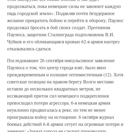
продолжаться, пока немецкие силы не завоюют каждую
пядь городской земли». Подавляя почти безудержное
желание прекратить бойню и перейти в оборону, Паулюс
продолжал бросать в бой своих солдат. Противник
Паулюса, защитник Сталинграда подполковник В.И.
Чуйков и его обливающаяся кровью 62-я армия наотрез
отказывались сдаться.
Последовавшее 26 сентября импульсивное заявление
Паулюса о том, что центр города взят, было явно
преждевременным и излишне оптимистичным (12). Хотя
советские позиции на правом берегу Волги местами
истаяли до нескольких квадратных метров, не
иссякающий приток сил немецкого подкрепления
превосходил потери агрессора. 6-я немецкая армия
неуклонно продвигалась к реке, но тем не менее
проигрывала войну на истощение. 6 октября журнал
боевых действий 6-й армии сетует на огромные потери и
замечает: «Захват города не следует производить