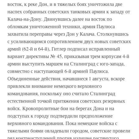
восток, к реке Дон, и в тяжелых боях уничтожила две
наспех собранных советских танковых армии к западу от
Калача-на-Дону. Двинувшись далее на восток по
обломкам уничтоженной техники, армия Паулюса
захватила переправы через Дон у Калача. Столкнувшись
с усиливающимся сопротивлением двух новых советских
армий (62-й и 64-й), Гитлер подписал исправленный
вариант директивы № 45, приказывая трем корпусам 4-й
армии выступить маршем на Сталинград с юго-запада,
совместно с наступающей 6-й армией Паулюса.
Объединенные действия, начавшиеся 1 августа, вскоре
привлекли внимание немецкого верховного
командования, поскольку оно считало Сталинград
естественной точкой притяжения советских резервных
войск. Кровопролитные бои на берегах Дона и на
подступах к городу подтвердили предположение
верховного командования. Пока немецкие войска с
тяжелыми боями овладевали городом, советские провели
ряд контрнаступлений против излишне растянутого