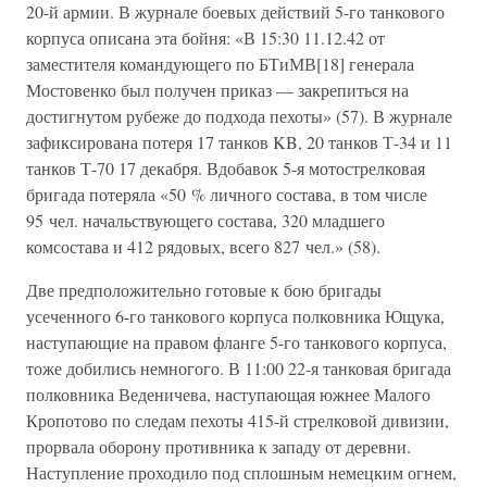
20-й армии. В журнале боевых действий 5-го танкового
корпуса описана эта бойня: «В 15:30 11.12.42 от
заместителя командующего по БТиМВ[18] генерала
Мостовенко был получен приказ — закрепиться на
достигнутом рубеже до подхода пехоты» (57). В журнале
зафиксирована потеря 17 танков KB, 20 танков Т-34 и 11
танков Т-70 17 декабря. Вдобавок 5-я мотострелковая
бригада потеряла «50 % личного состава, в том числе
95 чел. начальствующего состава, 320 младшего
комсостава и 412 рядовых, всего 827 чел.» (58).
Две предположительно готовые к бою бригады
усеченного 6-го танкового корпуса полковника Ющука,
наступающие на правом фланге 5-го танкового корпуса,
тоже добились немногого. В 11:00 22-я танковая бригада
полковника Веденичева, наступающая южнее Малого
Кропотово по следам пехоты 415-й стрелковой дивизии,
прорвала оборону противника к западу от деревни.
Наступление проходило под сплошным немецким огнем,