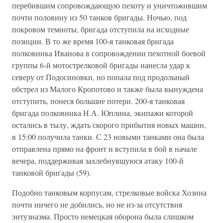
перебившим сопровождающую пехоту и уничтожившим
почти половину из 50 танков бригады. Ночью, под
покровом темноты, бригада отступила на исходные
позиции. В то же время 100-я танковая бригада
полковника Иванова в сопровождении пехотной боевой
группы 6-й мотострелковой бригады нанесла удар к
северу от Подосиновки, но попала под продольный
обстрел из Малого Кропотово и также была вынуждена
отступить, понеся большие потери. 200-я танковая
бригада полковника Н.А. Юплина, экипажи которой
остались в тылу, ждать скорого прибытия новых машин,
в 15:00 получила танки. С 23 новыми танками она была
отправлена прямо на фронт и вступила в бой в начале
вечера, поддерживая захлебнувшуюся атаку 100-й
танковой бригады (59).
Подобно танковым корпусам, стрелковые войска Хозина
почти ничего не добились, но не из-за отсутствия
энтузиазма. Просто немецкая оборона была слишком