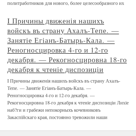
политработников для нового, более целесообразного их
I Причины движенія нашихъ
войскъ въ страну Ахалъ-Тепе. —
Занятіе Егіанъ-Батырь-Кала. —
Реногносцировка 4-го и 12-го
декабря. — Рекогносцировна 18-го
декабря к чтеніе диспозиціи
I Причины движенія нашихъ войскъ въ страну Ахалъ-
Тепе. — Занятіе Егіанъ-Батырь-Кала. —
Реногносцировка 4-го и 12-го декабря. —
Рекогносцировна 18-го декабря к чтеніе диспозиціи Лихіе
наб?ги и грабежи непокорныхъ кочевниковъ
Закаспійскаго края, постоянно тревожили наши