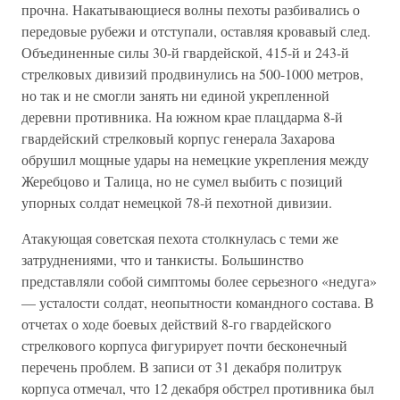
прочна. Накатывающиеся волны пехоты разбивались о
передовые рубежи и отступали, оставляя кровавый след.
Объединенные силы 30-й гвардейской, 415-й и 243-й
стрелковых дивизий продвинулись на 500-1000 метров,
но так и не смогли занять ни единой укрепленной
деревни противника. На южном крае плацдарма 8-й
гвардейский стрелковый корпус генерала Захарова
обрушил мощные удары на немецкие укрепления между
Жеребцово и Талица, но не сумел выбить с позиций
упорных солдат немецкой 78-й пехотной дивизии.
Атакующая советская пехота столкнулась с теми же
затруднениями, что и танкисты. Большинство
представляли собой симптомы более серьезного «недуга»
— усталости солдат, неопытности командного состава. В
отчетах о ходе боевых действий 8-го гвардейского
стрелкового корпуса фигурирует почти бесконечный
перечень проблем. В записи от 31 декабря политрук
корпуса отмечал, что 12 декабря обстрел противника был