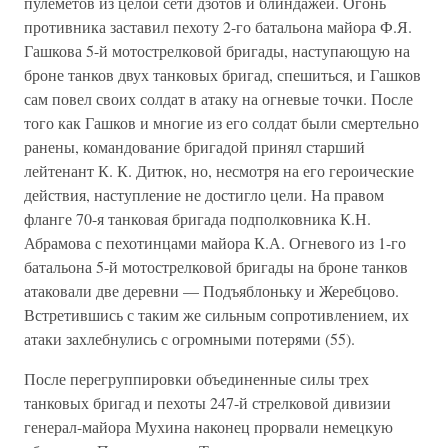
пулеметов из целой сети дзотов и блиндажей. Огонь
противника заставил пехоту 2-го батальона майора Ф.Я.
Гашкова 5-й мотострелковой бригады, наступающую на
броне танков двух танковых бригад, спешиться, и Гашков
сам повел своих солдат в атаку на огневые точки. После
того как Гашков и многие из его солдат были смертельно
ранены, командование бригадой принял старший
лейтенант К. К. Дитюк, но, несмотря на его героические
действия, наступление не достигло цели. На правом
фланге 70-я танковая бригада подполковника К.Н.
Абрамова с пехотинцами майора К.А. Огневого из 1-го
батальона 5-й мотострелковой бригады на броне танков
атаковали две деревни — Подъяблоньку и Жеребцово.
Встретившись с таким же сильным сопротивлением, их
атаки захлебнулись с огромными потерями (55).
После перегруппировки объединенные силы трех
танковых бригад и пехоты 247-й стрелковой дивизии
генерал-майора Мухина наконец прорвали немецкую