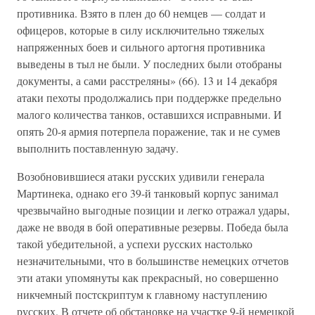
противника. Взято в плен до 60 немцев — солдат и
офицеров, которые в силу исключительно тяжелых
напряженных боев и сильного артогня противника
выведены в тыл не были. У последних были отобраны
документы, а сами расстреляны» (66). 13 и 14 декабря
атаки пехоты продолжались при поддержке предельно
малого количества танков, оставшихся исправными. И
опять 20-я армия потерпела поражение, так и не сумев
выполнить поставленную задачу.
Возобновившиеся атаки русских удивили генерала
Мартинека, однако его 39-й танковый корпус занимал
чрезвычайно выгодные позиции и легко отражал удары,
даже не вводя в бой оперативные резервы. Победа была
такой убедительной, а успехи русских настолько
незначительными, что в большинстве немецких отчетов
эти атаки упомянуты как прекрасный, но совершенно
никчемный постскриптум к главному наступлению
русских. В отчете об обстановке на участке 9-й немецкой