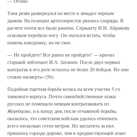
— Огонь!
Танк резко развернулся на месте и зачадил черным
дымом. На позиции артиллеристов рвались снаряды. В
расчете почти все были ранены. Сержанту И.И. Абрамову
осколком перебило ногу. Он пытался встать, чтобы
помочь наводчику, но не смог.
— Не пройдете! Все равно не пройдете! — кричал
старший лейтенант И.А. Затанин. После двух первых
контратак в его роте осталось не более 20 бойцов. Но они
стояли насмерть» (56).
Подобная тщетная борьба велась на всем участке 5-го
танкового корпуса. Почти самоубийственные атаки
русских не помешали немцам контратаковать из
Жеребцово, и к концу дня, после отчаянной борьбы,
оказалось, что советским войскам удалось отвоевать
всего несколько сотен метров. Но заплатить за них
пришлось гораздо дороже, чем в предшествующей атаке