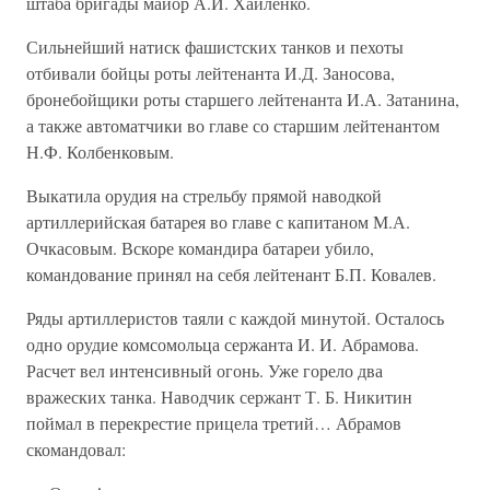
штаба бригады майор А.И. Хайленко.
Сильнейший натиск фашистских танков и пехоты
отбивали бойцы роты лейтенанта И.Д. Заносова,
бронебойщики роты старшего лейтенанта И.А. Затанина,
а также автоматчики во главе со старшим лейтенантом
Н.Ф. Колбенковым.
Выкатила орудия на стрельбу прямой наводкой
артиллерийская батарея во главе с капитаном М.А.
Очкасовым. Вскоре командира батареи убило,
командование принял на себя лейтенант Б.П. Ковалев.
Ряды артиллеристов таяли с каждой минутой. Осталось
одно орудие комсомольца сержанта И. И. Абрамова.
Расчет вел интенсивный огонь. Уже горело два
вражеских танка. Наводчик сержант Т. Б. Никитин
поймал в перекрестие прицела третий… Абрамов
скомандовал: