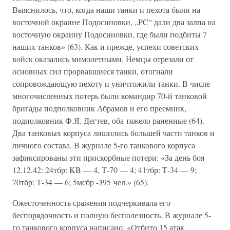
Выяснилось, что, когда наши танки и пехота были на
восточной окраине Подосиновки, „PC“ дали два залпа на
восточную окраину Подосиновки, где были подбиты 7
наших танков» (63). Как и прежде, успехи советских
войск оказались мимолетными. Немцы отрезали от
основных сил прорвавшиеся танки, отогнали
сопровождающую пехоту и уничтожили танки. В числе
многочисленных потерь были командир 70-й танковой
бригады подполковник Абрамов и его преемник,
подполковник Ф.Я. Дегтев, оба тяжело раненные (64).
Два танковых корпуса лишились большей части танков и
личного состава. В журнале 5-го танкового корпуса
зафиксированы эти прискорбные потери: «За день боя
12.12.42: 24тбр: KB — 4, Т-70 — 4; 41тбр: Т-34 — 9;
70тбр: Т-34 — 6; 5мсбр -395 чел.» (65).
Ожесточенность сражения подчеркивала его
беспорядочность и полную бесполезность. В журнале 5-
го танкового корпуса написано: «Отбито 15 атак