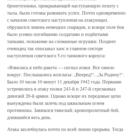
бронетехники, прикрывающей наступающую пехоту с
тыла, были готовы развивать успех. Почти одновременно
с началом советского наступления на атакующих
обрушился ливень немецких снарядов, и вскоре поле боя
было усеяно погибшими солдатами и подбитыми
танками, похожими на сломанные игрушки. Позднее
очевидец так описывал хаос в главном секторе
наступления советского 5-го танкового корпуса:
«Взвилась в небо ракета — сигнал атаки. Все ожило
вокруг. Послышались возгласы: „Вперед!“, „За Родину!“.
Было 10 часов 10 минут 11 декабря 1942 года. Первыми
устремились в атаку полки 243-й и 247-й стрелковых
дивизий 20-й армии. Однако вскоре их передовые цепи
вынуждены были залечь под шквальным огнем
противника. Завязался тяжелый; кровопролитный бой,
длившийся весь день.
Атака захлебнулась почти по всей линии прорыва. Тогда