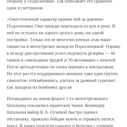
оборону у Подосиновки. Так описывает это сражение
один из ветеранов:
«Ожесточенный характер принял бой за деревню
Подосиновка. Она трижды переходила из рук в руки. В
ней не осталось ни одного целого дома, ни одной
постройки. Только после многочисленных атак наши
танкисты и мотострелки овладели Подосиновкой. Однако
к исходу дня противник успел подтянуть резервы — 46
танков и самоходных орудий и 30 автомашин с пехотой.
После артподготовки он снова перешел к контратакам.
На этот раз его поддерживала авиация: едва одна группа
самолетов, отбомбившись, улетала за дымный горизонт,
как заходила на бомбежку другая.
Неожиданно на левом фланге 1-го мотострелкового
батальона показались вражеские танки. Командир
батальона майор К.А. Огневой быстро оценил
обстановку, приказал бойцам залечь и отражать натиск
врага. В танки полетели гранаты и бутылки с горючей