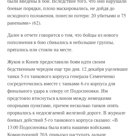
были введены в бой. Вследствие того, что они нарушали
боевые порядки, плохо маскировались, не дойдя до
исходного положения, понесли потери: 20 убитыми и 75
ранеными» (62).
Далее в отчете говорится о том, что бойцы из нового
пополнения в бою сбивались в небольшие группы,
прятались или стояли на месте.
Жуков и Конев предоставили боям идти своим
бедственным чередом еще три дня. 12 декабря уцелевшие
танки 5-го танкового корпуса генерала Семенченко
сосредоточились вместе с танками 6-го корпуса для
финального удара к северу от Подосиновки. Им
предстояло втиснуться клином между немецкими
опорными пунктами, причем несколько танков опять
прорвались к недосягаемой железной дороге. В журнале
боевых действий 5-го танкового корпуса сказано: «В
13:00 Подосиновка была взята нашими войсками.
Командующий 20А приказал наступать дальше.