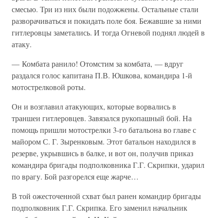
смесью. Три из них были подожжены. Остальные стали
разворачиваться и покидать поле боя. Бежавшие за ними
гитлеровцы заметались. И тогда Огневой поднял людей в
атаку.
— Комбата ранило! Отомстим за комбата, — вдруг
раздался голос капитана П.В. Юшкова, командира 1-й
мотострелковой роты.
Он и возглавил атакующих, которые ворвались в
траншеи гитлеровцев. Завязался рукопашный бой. На
помощь пришли мотострелки 3-го батальона во главе с
майором С. Г. Зыренковым. Этот батальон находился в
резерве, укрывшись в балке, и вот он, получив приказ
командира бригады подполковника Г.Г. Скрипки, ударил
по врагу. Бой разгорелся еще жарче…
В той ожесточенной схват был ранен командир бригады
подполковник Г.Г. Скрипка. Его заменил начальник