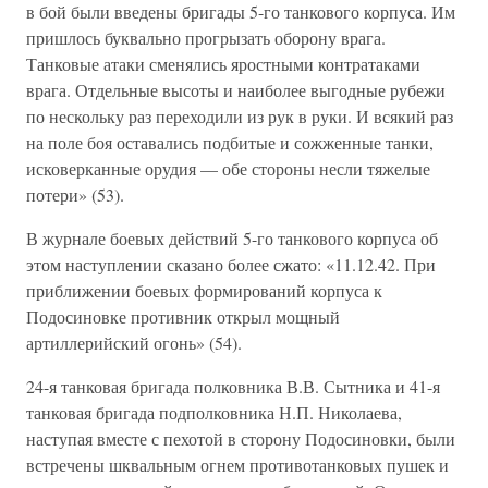
в бой были введены бригады 5-го танкового корпуса. Им
пришлось буквально прогрызать оборону врага.
Танковые атаки сменялись яростными контратаками
врага. Отдельные высоты и наиболее выгодные рубежи
по нескольку раз переходили из рук в руки. И всякий раз
на поле боя оставались подбитые и сожженные танки,
исковерканные орудия — обе стороны несли тяжелые
потери» (53).
В журнале боевых действий 5-го танкового корпуса об
этом наступлении сказано более сжато: «11.12.42. При
приближении боевых формирований корпуса к
Подосиновке противник открыл мощный
артиллерийский огонь» (54).
24-я танковая бригада полковника В.В. Сытника и 41-я
танковая бригада подполковника Н.П. Николаева,
наступая вместе с пехотой в сторону Подосиновки, были
встречены шквальным огнем противотанковых пушек и