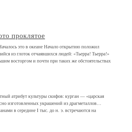
ото проклятое
Началось это в океане Начало открытию положил
йся из глоток отчаявшихся людей: «Тьерра! Тьерра!»
ьшим восторгом и почти при таких же обстоятельствах
естный атрибут культуры скифов: курган — «царская
усно изготовленных украшений из драгметаллов…
ами в середине I тыс. до н. э. встречаются на