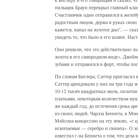
пильщик Браун перекрыл главный кла
Счастливчик один отправился к желобу
радостным лицом, держа в руках свою 
кажется, напал на золотое дно", — ска
увидеть то, что было в его шляпе. Наст
Они решили, что это действительно зол
золота в его самородном виде». Джей
зубами и отправился в форт, чтобы по
По словам Биглера, Саттер пригласил 
Саттер арендовали у них на три года 
10-12 тысяч квадратных миль, оплати
платками, некоторым количеством муки
же каждый год, до истечения срока ар
из своих людей, Чарлза Беннета, в Мо
Мэйсона концессию на эту землю, «с ц
ископаемые — серебро и свинец». О зо
известил г-на Беннета о том, что дел