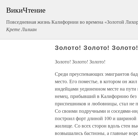
ВикиЧтение
Повседневная жизнь Калифорнии во времена «Золотой Лихо
Крете Лилиан
Золото! Золото! Золото
Золото! Золото! Золото!
Среди преуспевающих эмигрантов бад
место. Его поместье, в котором он жил
индейцами уединенном месте на пути 
немец, прибывший в Калифорнию без г
приспешников и любовницы, стал не п
Со своими подручными и соседями-инде
построил форт длиной 100 и шириной 5
жилище. Со всех сторон вдоль стен вы
возвышались бастионы, а главные вор