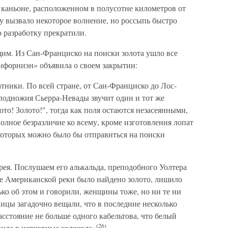
в каньоне, расположенном в полусотне километров от
у вызвало некоторое волнение, но россыпь быстро
 разработку прекратили.
щим. Из Сан-Франциско на поиски золота ушло все
лифорниэн» объявила о своем закрытии:
атники. По всей стране, от Сан-Франциско до Лос-
 подножия Сьерра-Невады звучит один и тот же
то! Золото!", тогда как поля остаются незасеянными,
олное безразличие ко всему, кроме изготовления лопат
 которых можно было бы отправиться на поиски
рея. Послушаем его алькальда, преподобного Уолтера
ье Американской реки было найдено золото, лишило
ко об этом и говорили, женщины тоже, но ни те ни
ицы загадочно вещали, что в последние несколько
асстояние не больше одного кабельтова, что белый
(26)
нила в церковные колокола»
.