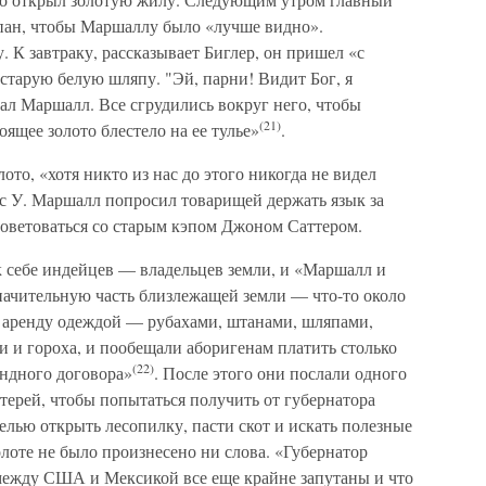
пан, чтобы Маршаллу было «лучше видно».
. К завтраку, рассказывает Биглер, он пришел «с
старую белую шляпу. "Эй, парни! Видит Бог, я
зал Маршалл. Все сгрудились вокруг него, чтобы
(21)
оящее золото блестело на ее тулье»
.
ото, «хотя никто из нас до этого никогда не видел
мс У. Маршалл попросил товарищей держать язык за
советоваться со старым кэпом Джоном Саттером.
к себе индейцев — владельцев земли, и «Маршалл и
значительную часть близлежащей земли — что-то около
в аренду одеждой — рубахами, штанами, шляпами,
 и гороха, и пообещали аборигенам платить столько
(22)
ендного договора»
. После этого они послали одного
нтерей, чтобы попытаться получить от губернатора
елью открыть лесопилку, пасти скот и искать полезные
лоте не было произнесено ни слова. «Губернатор
а между США и Мексикой все еще крайне запутаны и что