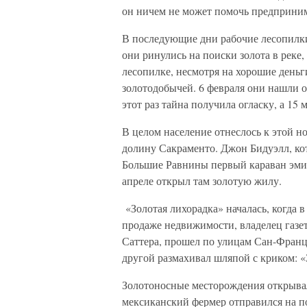
он ничем не может помочь предприни
В последующие дни рабочие лесопилки
они ринулись на поиски золота в реке,
лесопилке, несмотря на хорошие деньг
золотодобычей. 6 февраля они нашли 
этот раз тайна получила огласку, а 15
В целом население отнеслось к этой но
долину Сакраменто. Джон Бидуэлл, ко
Большие Равнины первый караван эмигр
апреле открыл там золотую жилу.
«Золотая лихорадка» началась, когда в
продаже недвижимости, владелец газе
Саттера, прошел по улицам Сан-Франци
другой размахивал шляпой с криком: «
Золотоносные месторождения открывал
мексиканский фермер отправился на п