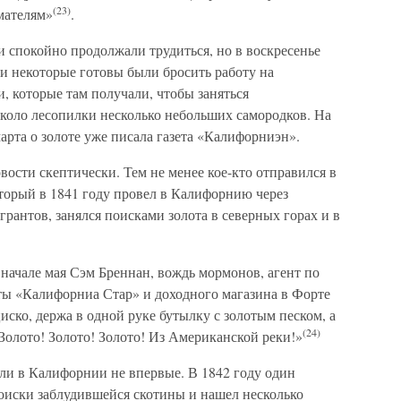
(23)
мателям»
.
 спокойно продолжали трудиться, но в воскресенье
 и некоторые готовы были бросить работу на
и, которые там получали, чтобы заняться
около лесопилки несколько небольших самородков. На
 марта о золоте уже писала газета «Калифорниэн».
вости скептически. Тем не менее кое-кто отправился в
торый в 1841 году провел в Калифорнию через
антов, занялся поисками золота в северных горах и в
 начале мая Сэм Бреннан, вождь мормонов, агент по
ты «Калифорниа Стар» и доходного магазина в Форте
ско, держа в одной руке бутылку с золотым песком, а
(24)
Золото! Золото! Золото! Из Американской реки!»
и в Калифорнии не впервые. В 1842 году один
оиски заблудившейся скотины и нашел несколько