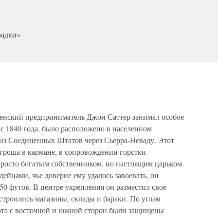
радки»
!
енский предприниматель Джон Саттер занимал особое
 с 1840 года, было расположено в населенном
из Соединенных Штатов через Сьерра-Неваду. Этот
роша в кармане, в сопровождении горстки
росто богатым собственником, но настоящим царьком.
йцами, чье доверие ему удалось завоевать, он
0 футов. В центре укрепления он разместил свое
строились магазины, склады и бараки. По углам
ота с восточной и южной сторон были защищены