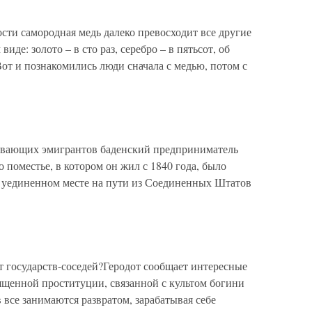
сти самородная медь далеко превосходит все другие
де: золото – в сто раз, серебро – в пятьсот, об
Вот и познакомились люди сначала с медью, потом с
певающих эмигрантов баденский предприниматель
 поместье, в котором он жил с 1840 года, было
 уединенном месте на пути из Соединенных Штатов
т государств-соседей?Геродот сообщает интересные
ященной проституции, связанной с культом богини
все занимаются развратом, зарабатывая себе