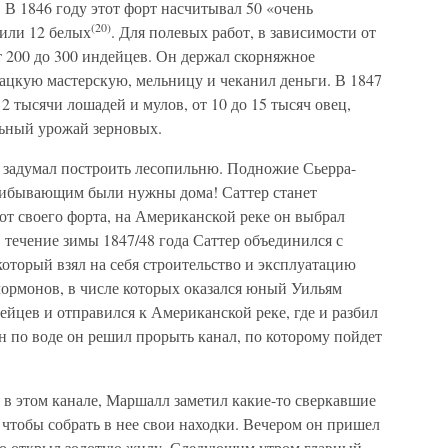
В 1846 году этот форт насчитывал 50 «очень
(20)
или 12 белых
. Для полевых работ, в зависимости от
 200 до 300 индейцев. Он держал скорняжное
ацкую мастерскую, мельницу и чеканил деньги. В 1847
 2 тысячи лошадей и мулов, от 10 до 15 тысяч овец,
льный урожай зерновых.
н задумал построить лесопильню. Подножие Сьерра-
прибывающим были нужны дома! Саттер станет
 от своего форта, на Американской реке он выбрал
В течение зимы 1847/48 года Саттер объединился с
торый взял на себя строительство и эксплуатацию
ормонов, в числе которых оказался юный Уильям
дейцев и отправился к Американской реке, где и разбил
ен по воде он решил прорыть канал, по которому пойдет
я в этом канале, Маршалл заметил какие-то сверкавшие
, чтобы собрать в нее свои находки. Вечером он пришел
 что открыл золотую жилу. Следующим утром главный