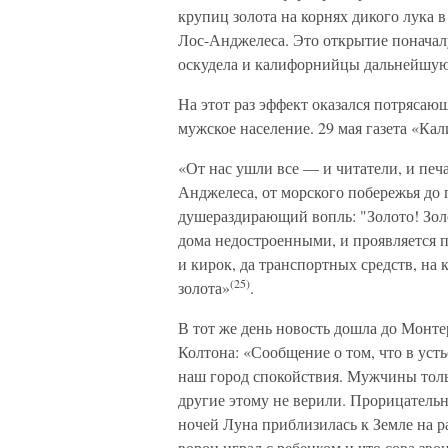
крупиц золота на корнях дикого лука 
Лос-Анджелеса. Это открытие поначал
оскудела и калифорнийцы дальнейшую
На этот раз эффект оказался потрясаю
мужское население. 29 мая газета «Ка
«От нас ушли все — и читатели, и печ
Анджелеса, от морского побережья до
душераздирающий вопль: "Золото! Золо
дома недостроенными, и проявляется п
и кирок, да транспортных средств, на
(25)
золота»
.
В тот же день новость дошла до Монте
Колтона: «Сообщение о том, что в уст
наш город спокойствия. Мужчины толь
другие этому не верили. Прорицательн
ночей Луна приблизилась к Земле на р
ворон играл с ребенком и что сова зво