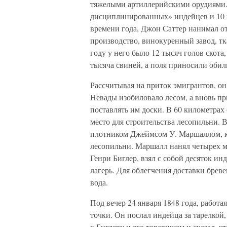
тяжелыми артиллерийскими орудиями. 
дисциплинированных» индейцев и 10 
времени года, Джон Саттер нанимал от
производство, винокуренный завод, тк
году у него было 12 тысяч голов скота,
тысяча свиней, а поля приносили оби
Рассчитывая на приток эмигрантов, о
Невады изобиловало лесом, а вновь 
поставлять им доски. В 60 километрах
место для строительства лесопильни. 
плотником Джеймсом У. Маршаллом, ко
лесопильни. Маршалл нанял четырех м
Генри Биглер, взял с собой десяток ин
лагерь. Для облегчения доставки брев
вода.
Под вечер 24 января 1848 года, работа
точки. Он послал индейца за тарелкой
к Биглеру и его товарищам и сказал,