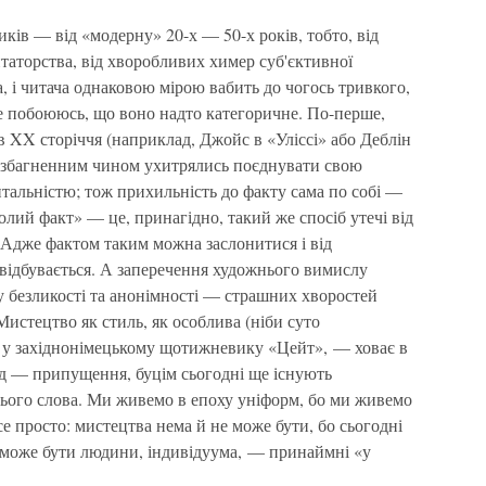
ків — від «модерну» 20-х — 50-х років, тобто, від
аторства, від хворобливих химер суб'єктивної
а, і читача однаковою мірою вабить до чогось тривкого,
ле побоююсь, що воно надто категоричне. По-перше,
 XX сторіччя (наприклад, Джойс в «Уліссі» або Деблін
езбагненним чином ухитрялись поєднувати свою
тальністю; тож прихильність до факту сама по собі —
олий факт» — це, принагідно, такий же спосіб утечі від
и. Адже фактом таким можна заслонитися і від
о відбувається. А заперечення художнього вимислу
у безликості та анонімності — страшних хворостей
Мистецтво як стиль, як особлива (ніби суто
о у західнонімецькому щотижневику «Цейт», — ховає в
д — припущення, буцім сьогодні ще існують
ього слова. Ми живемо в епоху уніформ, бо ми живемо
усе просто: мистецтва нема й не може бути, бо сьогодні
не може бути людини, індивідуума, — принаймні «у