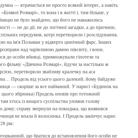
здумна — втрачається не просто всякий інтерес, а навіть
«Білявої Розмарі», то вона і в житті і, тим більше, у
убивцю не було знайдено, що його не наважились
ості — не до дії, не до логічної загадки, а до причини,
успільних передумов, котрі перетворили і розслідування,
ою на ім'я Польман у відверто цинічний фарс. Інших
 розправи над чарівливою дамою півсвіту, і вони,
ися до особи вбивці, примножували гіпотези та
ого фільму «Дівчина Розмарі», йдучи за настільки ж
сією, перетворили звабливу кралечку на аса
а… Продель від усього цього далекий; йому байдуже
бивця — скоріше за все найманий. У нарисі «Будинок на
о цього збірника) Продель оповів про тотожний
 там хтось із вищого суспільства уломив голову
 дому; справу звериулн на покидька, що виявився
очинця не впала й волосинка. І Продель закінчує нарис
28 рік:
доторканний, що братися до встановлення його особи не