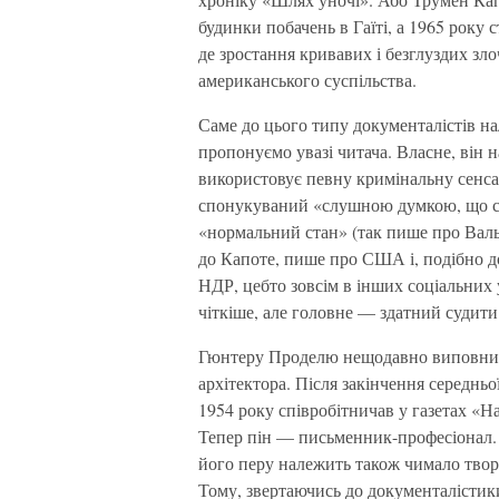
будинки побачень в Гаїті, а 1965 року
де зростання кривавих і безглуздих зл
американського суспільства.
Саме до цього типу документалістів н
пропонуємо увазі читача. Власне, він н
використовує певну кримінальну сенсац
спонукуваний «слушною думкою, що стр
«нормальний стан» (так пише про Валь
до Капоте, пише про США і, подібно д
НДР, цебто зовсім в інших соціальних у
чіткіше, але головне — здатний судити
Гюнтеру Проделю нещодавно виповнилос
архітектора. Після закінчення середньо
1954 року співробітничав у газетах «
Тепер пін — письменник-професіонал. П
його перу належить також чимало твор
Тому, звертаючись до документалістики