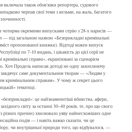
ля включала також обов'язки репортера, судового
 випадково черпав свої теми з вельми, на жаль, багатого
 злочинності.
ав чотирма окремими випусками серію з 28-х нарисів —
ел — під загальною назвою «Безприкладні кримінальні
 зміст пропонованої книжки). Відтоді кожен випуск
убліці по 7-10 видань, і цікавість до цієї серії не
і кримінальні справи», екранізовані за сценарієм
ю. Хоч Продель написав дотоді не одну захоплюючу
н завдячує саме документальним творам — «Людям у
ним кримінальним справам». У чому ж секрет цього
ицькій» тематиці.
 «безприкладні»: це найзнаменитіші вбивства, афери,
західного світу за останні 30–40 років, те, про що свого
і з різних причин) хвилювало уяву найнесхожіших одне
нсаційна подія — і навіть важко сказати, чи це
бору, чи внутрішньої природи того, що відбувалося, —