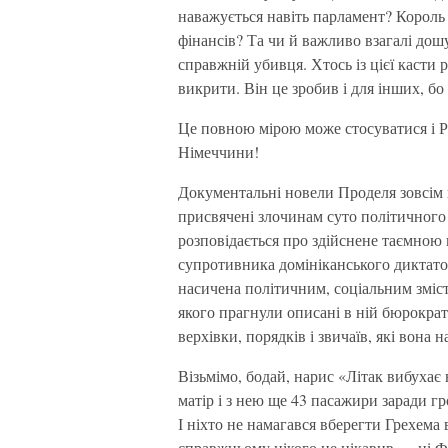
наважується навіть парламент? Король 
фінансів? Та чи й важливо взагалі дош
справжній убивця. Хтось із цієї касти
викрити. Він це зробив і для інших, бо
Це повною мірою може стосуватися і Роз
Німеччини!
Документальні новели Проделя зовсім н
присвячені злочинам суто політичного 
розповідається про здійснене таємною 
супротивника домініканського диктатор
насичена політичним, соціальним зміст
якого прагнули описані в ній бюрокр
верхівки, порядків і звичаїв, які вона 
Візьмімо, бодай, нарис «Літак вибухає
матір і з нею ще 43 пасажири заради г
І ніхто не намагався вберегти Грехема 
справжньому нікого не цікавив — ні ФБ