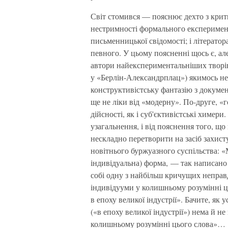
Світ стомився — пояснює дехто з крити
нестримності формального експеримент
письменницької свідомості; і літератор
певного. У цьому поясненні щось є, а
автори найекспериментальніших творів
у «Берлін-Александрплац») якимось н
конструктивістську фантазію з докумен
ще не ліки від «модерну». По-друге, «г
дійсності, як і суб'єктивістські химер
узагальнення, і від пояснення того, щ
нескладно перетворити на засіб захист
новітнього буржуазного суспільства: «
індивідуальна) форма, — так написан
собі одну з найбільш кричущих неправ
індивідууми у колишньому розумінні ц
в епоху великої індустрії». Бачите, як 
(«в епоху великої індустрії») нема й 
колишньому розумінні цього слова»…