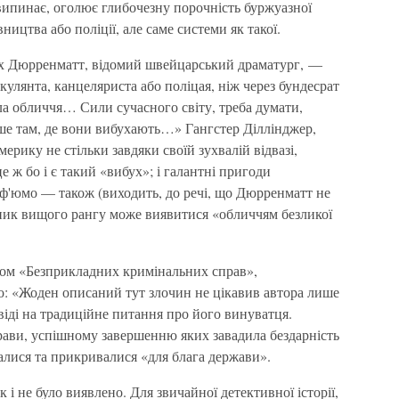
, випинає, оголює глибочезну порочність буржуазної
ництва або поліції, але саме системи як такої.
ріх Дюрренматт, відомий швейцарський драматург, —
кулянта, канцеляриста або поліцая, ніж через бундесрат
а обличчя… Сили сучасного світу, треба думати,
ше там, де вони вибухають…» Гангстер Діллінджер,
ерику не стільки завдяки своїй зухвалій відвазі,
е ж бо і є такий «вибух»; і галантні пригоди
оф'юмо — також (виходить, до речі, що Дюрренматт не
вник вищого рангу може виявитися «обличчям безликої
ком «Безприкладних кримінальних справ»,
: «Жоден описаний тут злочин не цікавив автора лише
віді на традиційне питання про його винуватця.
рави, успішному завершенню яких завадила бездарність
ікалися та прикривалися «для блага держави».
 і не було виявлено. Для звичайної детективної історії,