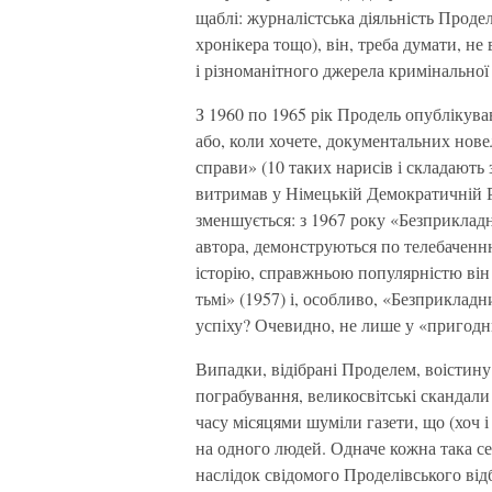
щаблі: журналістська діяльність Проде
хронікера тощо), він, треба думати, не
і різноманітного джерела кримінальної
З 1960 по 1965 рік Продель опублікув
або, коли хочете, документальних нов
справи» (10 таких нарисів і складають
витримав у Німецькій Демократичній Респ
зменшується: з 1967 року «Безприкладн
автора, демонструються по телебаченн
історію, справжньою популярністю ві
тьмі» (1957) і, особливо, «Безприклад
успіху? Очевидно, не лише у «пригодн
Випадки, відібрані Проделем, воістину
пограбування, великосвітські скандали 
часу місяцями шуміли газети, що (хоч 
на одного людей. Одначе кожна така се
наслідок свідомого Проделівського від