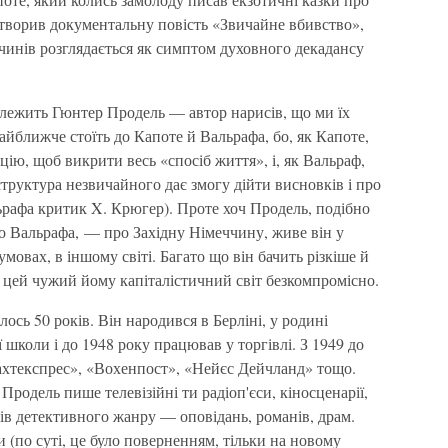
 створив документальну повість «Звичайне вбивство»,
очинів розглядається як симптом духовного декадансу
алежить Гюнтер Продель — автор нарисів, що ми їх
айближче стоїть до Капоте й Вальрафа, бо, як Капоте,
ію, щоб викрити весь «спосіб життя», і, як Вальраф,
уктура незвичайного дає змогу дійти висновків і про
рафа критик X. Крюгер). Проте хоч Продель, подібно
о Вальрафа, — про Західну Німеччину, живе він у
мовах, в іншому світі. Багато що він бачить різкіше й
 цей чужий йому капіталістичний світ безкомпромісно.
ь 50 років. Він народився в Берліні, у родині
ї школи і до 1948 року працював у торгівлі. З 1949 до
Нахтекспрес», «Вохенпост», «Нейєс Дейчланд» тощо.
родель пише телевізійні ти радіоп'єси, кіносценарії,
ів детективного жанру — оповідань, романів, драм.
 (по суті, це було поверненням, тільки на новому