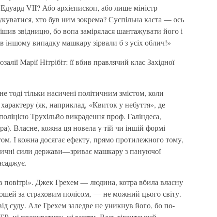
Едуард VII? Або архієпископ, або лише міністр
укуватися, хто був ним зокрема? Суспільна каста — ось
 рішив звідницю, бо вопа замірялася шантажувати його і
 в іншому випадку машкару зірвали б з усіх облич!»
алії Марії Нітрібіт: її вбив правлячий клас Західної
е тоді тільки насичені політичним змістом, коли
характеру (як, наприклад, «Квиток у небуття», де
поліцією Трухільйо викрадення проф. Галіндеса,
а). Власне, кожна ця новела у тій чи іншій формі
ом. І кожна досягає ефекту, прямо протилежного тому,
атичні сили держави—зриває машкару з пануючої
насаджує.
 в повітрі». Джек Грехем — людина, котра вбила власну
рошей за страховим полісом, — не можний цього світу.
від суду. Але Грехем заледве не уникнув його, бо по-
Р, ні прокуратуру, ні газети. Весь гігантський