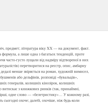
річ, предмет; література віку XX — на документ, факт.
а формула, а лише одна з багатьох тенденцій, проте
чя часто-густо лущали від надміру відтвореної в них
натуралістів) перетворитися на реєстр, опис, амбарну
 дедалі менше звіряється на роман, художній вимисел,
 бушменів або дельфінів, розповіді «бувальців»,
шніх генералів, колишніх кінозірок, колишніх
 витискає з книжкових ринків (так, принаймні,
 вірші, одне слово — «белетристику»… У кожному разі,
 сьогодні охоче; далебі, охочіше, ніж будь-коли