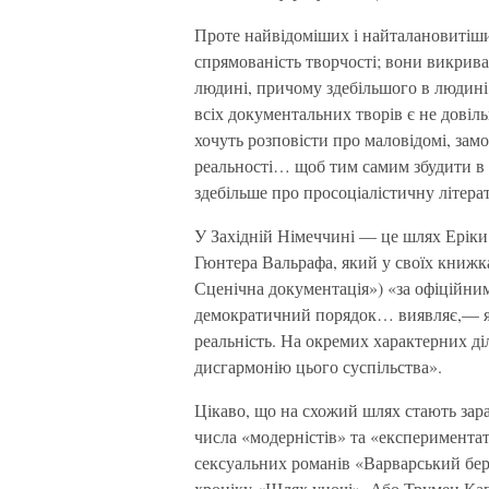
Проте найвідоміших і найталановитіши
спрямованість творчості; вони викрив
людині, причому здебільшого в людині
всіх документальних творів є не довіл
хочуть розповісти про маловідомі, замо
реальності… щоб тим самим збудити в п
здебільше про просоціалістичну літер
У Західній Німеччині — це шлях Еріки 
Гюнтера Вальрафа, який у своїх книжк
Сценічна документація») «за офіційним
демократичний порядок… виявляє,— я
реальність. На окремих характерних ді
дисгармонію цього суспільства».
Цікаво, що на схожий шлях стають зар
числа «модерністів» та «експеримента
сексуальних романів «Варварський бер
хроніку «Шлях уночі». Або Трумен Кап