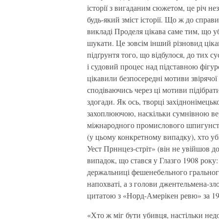
історії з вигаданим сюжетом, це річ не
будь-який зміст історії. Що ж до справи 
викладі Проделя цікава саме тим, що 
шукати. Це зовсім інший різновид цікав
підґрунтя того, що відбулося, до тих с
і судовий процес над підставною фігур
цікавили безпосередні мотиви звірячої
сподіваючись через ці мотиви підібрат
здогади. Як ось, творці західнонімецьк
захоплюючою, наскільки сумнівною вер
міжнародного промислового шпигунств
(у цьому конкретному випадку), хто у
Уест Прннцез-стріт» (він не увійшов д
випадок, що стався у Глазго 1908 року:
держальниці фешенебельного грального
напохваті, а з голови джентельмена-зл
цитатою з «Норд-Амерікен ревю» за 19
«Хто ж міг бути убивця, настільки не