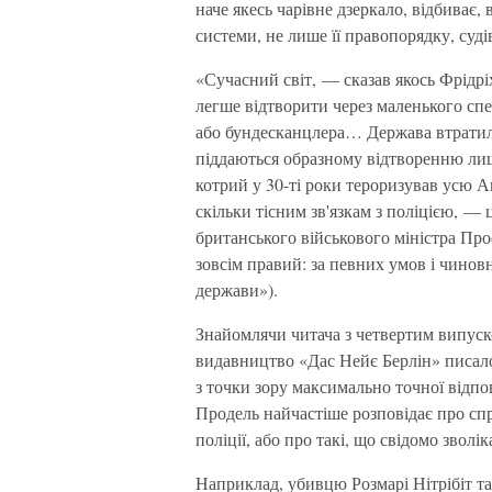
наче якесь чарівне дзеркало, відбиває
системи, не лише її правопорядку, судів
«Сучасний світ, — сказав якось Фрід
легше відтворити через маленького спе
або бундесканцлера… Держава втратил
піддаються образному відтворенню ли
котрий у 30-ті роки тероризував усю Ам
скільки тісним зв'язкам з поліцією, — ц
британського військового міністра Пр
зовсім правий: за певних умов і чино
держави»).
Знайомлячи читача з четвертим випус
видавництво «Дас Нейє Берлін» писало
з точки зору максимально точної відпо
Продель найчастіше розповідає про сп
поліції, або про такі, що свідомо звол
Наприклад, убивцю Розмарі Нітрібіт так