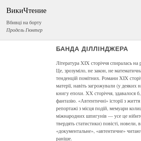
ВикиЧтение
Вбивці на борту
Продель Гюнтер
БАНДА ДІЛЛІНДЖЕРА
Література XIX сторіччя спиралась на 
Це, зрозуміло, не закон, не математичн
тенденцій помітних. Романи XIX сторіч
матерії, навіть загрожували (у деяких 
книгу епохи. XX сторіччя, здавалося б,
фантазію. «Автентичні» історії з життя
репортажі з місця подій, мемуари коли
міжнародних шпигунів — усе це нібито
твердять статистики) повісті, новели,
«документальне», «автентичне» читають
раніше.