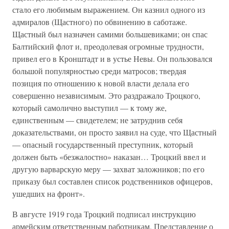
стало его любимым выражением. Он казнил одного из
адмиралов (Щастного) по обвинению в саботаже.
Щастный был назначен самими большевиками; он спас
Балтийский флот и, преодолевая огромные трудности,
привел его в Кронштадт и в устье Невы. Он пользовался
большой популярностью среди матросов; твердая
позиция по отношению к новой власти делала его
совершенно независимым. Это раздражало Троцкого,
который самолично выступил — к тому же,
единственным — свидетелем; не затруднив себя
доказательствами, он просто заявил на суде, что Щастный
— опасный государственный преступник, который
должен быть «безжалостно» наказан… Троцкий ввел и
другую варварскую меру — захват заложников; по его
приказу был составлен список родственников офицеров,
ушедших на фронт».
В августе 1919 года Троцкий подписал инструкцию
армейским ответственным работникам. Представление о