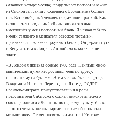
(младшей четыре месяца), подделывает паспорт и бежит
из Сибири за границу. Ссыльного Бронштейна больше
нет. Есть свободный человек по фамилии Троцкий. Как
возник этот псевдоним? «Я сам вписал это имя в
имеющийся у меня паспортный бланк. Я назвал себя по
имени старшего надзирателя одесской тюрьмы», —
признавался позднее остроумный беглец. Он держит путь
в Вену, а затем в Лондон. Английского, конечно, не
знает.
«В Лондон я приехал осенью 1902 года. Нанятый мною
мимическим путем кэб доставил меня по адресу,
написанному на бумажке. Этим местом была квартира
Владимира Ильича». Через год, на II съезде РСДРП,
новичок-эмигрант, присутствовавший в роли
представителя Сибирского социал-демократического
союза, разошелся с Лениным по первому пункту Устава
— кого считать членом партии, и таким образом стал
меньшевиком. От меньшевизма отходит в 1904 году,