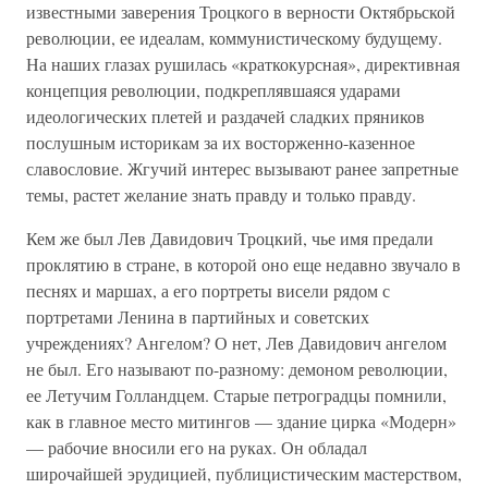
известными заверения Троцкого в верности Октябрьской
революции, ее идеалам, коммунистическому будущему.
На наших глазах рушилась «краткокурсная», директивная
концепция революции, подкреплявшаяся ударами
идеологических плетей и раздачей сладких пряников
послушным историкам за их восторженно-казенное
славословие. Жгучий интерес вызывают ранее запретные
темы, растет желание знать правду и только правду.
Кем же был Лев Давидович Троцкий, чье имя предали
проклятию в стране, в которой оно еще недавно звучало в
песнях и маршах, а его портреты висели рядом с
портретами Ленина в партийных и советских
учреждениях? Ангелом? О нет, Лев Давидович ангелом
не был. Его называют по-разному: демоном революции,
ее Летучим Голландцем. Старые петроградцы помнили,
как в главное место митингов — здание цирка «Модерн»
— рабочие вносили его на руках. Он обладал
широчайшей эрудицией, публицистическим мастерством,