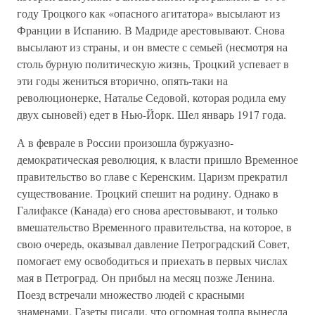
году Троцкого как «опасного агитатора» высылают из
Франции в Испанию. В Мадриде арестовывают. Снова
высылают из страны, и он вместе с семьей (несмотря на
столь бурную политическую жизнь, Троцкий успевает в
эти годы жениться вторично, опять-таки на
революционерке, Наталье Седовой, которая родила ему
двух сыновей) едет в Нью-Йорк. Шел январь 1917 года.
А в феврале в России произошла буржуазно-
демократическая революция, к власти пришло Временное
правительство во главе с Керенским. Царизм прекратил
существование. Троцкий спешит на родину. Однако в
Галифаксе (Канада) его снова арестовывают, и только
вмешательство Временного правительства, на которое, в
свою очередь, оказывал давление Петроградский Совет,
помогает ему освободиться и приехать в первых числах
мая в Петроград. Он прибыл на месяц позже Ленина.
Поезд встречали множество людей с красными
знаменами. Газеты писали, что огромная толпа вынесла