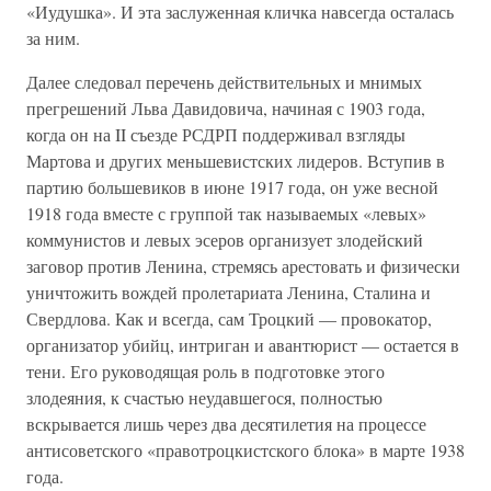
«Иудушка». И эта заслуженная кличка навсегда осталась
за ним.
Далее следовал перечень действительных и мнимых
прегрешений Льва Давидовича, начиная с 1903 года,
когда он на II съезде РСДРП поддерживал взгляды
Мартова и других меньшевистских лидеров. Вступив в
партию большевиков в июне 1917 года, он уже весной
1918 года вместе с группой так называемых «левых»
коммунистов и левых эсеров организует злодейский
заговор против Ленина, стремясь арестовать и физически
уничтожить вождей пролетариата Ленина, Сталина и
Свердлова. Как и всегда, сам Троцкий — провокатор,
организатор убийц, интриган и авантюрист — остается в
тени. Его руководящая роль в подготовке этого
злодеяния, к счастью неудавшегося, полностью
вскрывается лишь через два десятилетия на процессе
антисоветского «правотроцкистского блока» в марте 1938
года.