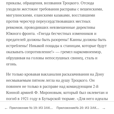
приказы, обращения, воззвания Троцкого. Отсюда
уходили жестокие требования расправы с вешенскими,
мигулинскими, еланскими казаками, восставшими
против чересчур переусердствовавших местных
ревкомов, проводивших невзвешенные директивы
Южного фронта. «Гнезда бесчестных изменников и
предателей должны быть разорены! Каины должны быть
истреблены! Никакой пощады к станицам, которые будут
оказывать сопротивление!» — гремел наркомвоенмор,
обрушивая на головы непослушных свинец, сталь и
огонь.
Не только кровавая вакханалия расказачивания на Дону
несмываемым пятном легла на душу Троцкого. Он
повинен не только в расправе над командующим 2-й
Конной армией Ф. Мироновым, который был оклеветан и
погиб в 1921 году в Бутырской тюрьме. «Для него идеалы
Октябрьской революции как революции мировой были
←
→
Приложение № 19: ИЗ ЗАКРЫТЫХ ИСТОЧНИКОВ
Приложение№ 20: ИЗ ЗАКРЫТЫХ ИСТОЧНИКОВ
высшей целью, во имя достижения которой он считал