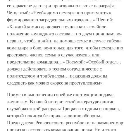
ее характере дают три произвольно взятые параграфа.
Четвертый: «Необходимо немедленно приступить к
формированию заградительных отрядов…» Шестой:
«Каждый комиссар должен точно знать семейное
положение командного состава… по двум причинам: во-
первых, чтобы прийти на помощь семье в случае гибели
командира в бою, во-вторых, для того, чтобы немедленно
арестовать членов семьи в случае измены или
предательства командира…» Восьмой: «Особый отдел…
должен действовать в тесном сотрудничестве с
политотделом и трибуналом… наказания должны
следовать как можно скорее за преступлением».
Пример в выполнении своей же инструкции подавал
лично сам. В нашей исторической литературе описан
случай жестокой расправы Троцкого с одним из полков,
который покинул без приказа линию обороны.
Председатель Реввоенсовета республики, наркомвоенмор
приказал расстрелять командование полка. Но и этого