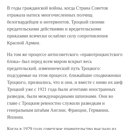
В годы гражданской войны, когда Страна Советов
отражала натиск многочисленных полчищ
белогвардейцев и интервентов, Троцкий своими
предательскими действиями и вредительскими
приказами всячески ослаблял силу сопротивления
Красной Армии.
На том же процессе антисоветского «правотроцкистского
блока» был перед всем миром вскрыт весь
предательский, изменнический путь Троцкого:
подсудимые на этом процессе, ближайшие сподвижники
Троцкого, признались, что и они, и вместе с ними их шеф
Троцкий уже с 1921 года были агентами иностранных
разведок, были международными шпионами. Они во
главе с Троцким ревностно служили разведкам и
генеральным штабам Англии, Франции, Германии,
Японии.
Когда в 1929 году советское правительство выслало из