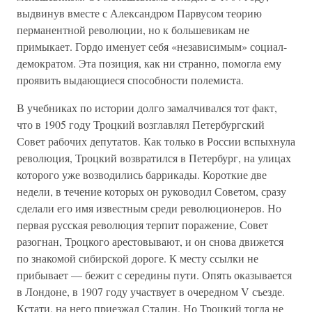
выдвинув вместе с Александром Парвусом теорию
перманентной революции, но к большевикам не
примыкает. Гордо именует себя «независимым» социал-
демократом. Эта позиция, как ни странно, помогла ему
проявить выдающиеся способности полемиста.
В учебниках по истории долго замалчивался тот факт,
что в 1905 году Троцкий возглавлял Петербургский
Совет рабочих депутатов. Как только в России вспыхнула
революция, Троцкий возвратился в Петербург, на улицах
которого уже возводились баррикады. Короткие две
недели, в течение которых он руководил Советом, сразу
сделали его имя известным среди революционеров. Но
первая русская революция терпит поражение, Совет
разогнан, Троцкого арестовывают, и он снова движется
по знакомой сибирской дороге. К месту ссылки не
прибывает — бежит с середины пути. Опять оказывается
в Лондоне, в 1907 году участвует в очередном V съезде.
Кстати, на него приезжал Сталин. Но Троцкий тогда не