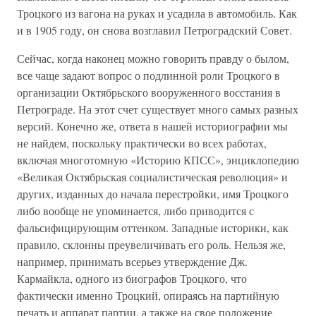
Троцкого из вагона на руках и усадила в автомобиль. Как
и в 1905 году, он снова возглавил Петроградский Совет.
Сейчас, когда наконец можно говорить правду о былом,
все чаще задают вопрос о подлинной роли Троцкого в
организации Октябрьского вооруженного восстания в
Петрограде. На этот счет существует много самых разных
версий. Конечно же, ответа в нашей историографии мы
не найдем, поскольку практически во всех работах,
включая многотомную «Историю КПСС», энциклопедию
«Великая Октябрьская социалистическая революция» и
других, изданных до начала перестройки, имя Троцкого
либо вообще не упоминается, либо приводится с
фальсифицирующим оттенком. Западные историки, как
правило, склонны преувеличивать его роль. Нельзя же,
например, принимать всерьез утверждение Дж.
Кармайкла, одного из биографов Троцкого, что
фактически именно Троцкий, опираясь на партийную
печать и аппарат партии, а также на свое положение