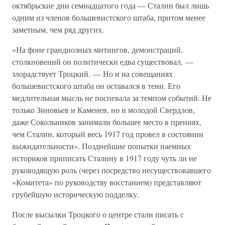
октябрьские дни семнадцатого года — Сталин был лишь
одним из членов большевистского штаба, притом менее
заметным, чем ряд других.
«На фоне грандиозных митингов, демонстраций,
столкновений он политически едва существовал, —
злорадствует Троцкий. — Но и на совещаниях
большевистского штаба он оставался в тени. Его
медлительная мысль не поспевала за темпом событий. Не
только Зиновьев и Каменев, но и молодой Свердлов,
даже Сокольников занимали большее место в прениях,
чем Сталин, который весь 1917 год провел в состоянии
выжидательности». Позднейшие попытки наемных
историков приписать Сталину в 1917 году чуть ли не
руководящую роль (через посредство несуществовавшего
«Комитета» по руководству восстанием) представляют
грубейшую историческую подделку.
После высылки Троцкого о центре стали писать с