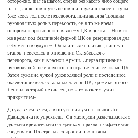
осторожно, шаг за шагом, сперва без какого-либо общего
плана, лишь повинуясь основной пружине своей натуры.
Уже через год после переворота, признавая за Троцким
руководящую роль в перевороте, он в то же время
осторожно противопоставлял ему ЦК в целом… Но в то
же время под безличной фирмой ЦК он резервировал для
себя место в будущем. Одна и та же политика, система
этапов, переходов в отношении Октябрьского
переворота, как и Красной Армии. Сперва признание
руководящей роли другого, но ограничение ее ролью ЦК.
Затем сужение чужой руководящей роли и постепенное
оклеветание всех остальных членов ЦК, кроме мертвого
Ленина, который не опасен, но зато может служить
прикрытием».
Да уж, в чем-в чем, а в отсутствии ума и логики Льва
Давидовича не упрекнешь. Он мастерски разделывается с
далеким кремлевским соперником, правда, памфлетными
средствами. Но стрелы его иронии пропитаны