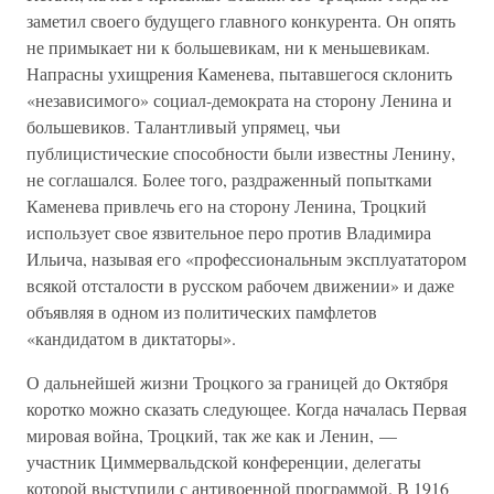
заметил своего будущего главного конкурента. Он опять
не примыкает ни к большевикам, ни к меньшевикам.
Напрасны ухищрения Каменева, пытавшегося склонить
«независимого» социал-демократа на сторону Ленина и
большевиков. Талантливый упрямец, чьи
публицистические способности были известны Ленину,
не соглашался. Более того, раздраженный попытками
Каменева привлечь его на сторону Ленина, Троцкий
использует свое язвительное перо против Владимира
Ильича, называя его «профессиональным эксплуататором
всякой отсталости в русском рабочем движении» и даже
объявляя в одном из политических памфлетов
«кандидатом в диктаторы».
О дальнейшей жизни Троцкого за границей до Октября
коротко можно сказать следующее. Когда началась Первая
мировая война, Троцкий, так же как и Ленин, —
участник Циммервальдской конференции, делегаты
которой выступили с антивоенной программой. В 1916