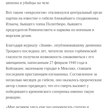
шпиона и убийцы на челе.
Вот таким «некрологом» откликнулся центральный орган
партии на известие о гибели ближайшего сподвижника
Ильича, бывшего члена Политбюро, бывшего
председателя Реввоенсовета и наркома по военным и
морским делам.
Благодаря журналу «Знамя», опубликовавшему дневники
Троцкого последних лет, читатели эпохи горбачевской
гласности получили возможность ознакомиться с его
завещанием, написанным 27 февраля 1940 года в
Койоакане, маленьком городке в Мексике, ставшем
последним пристанищем изгнанника. Составленное за
несколько месяцев до гибели, оно оказалось пророческим:
автор словно предвидел, что его смерть вызовет у
победившего кремлевского соперника именно такую
реакцию.
«Мне незачем здесь еще раз опровергать глупую и