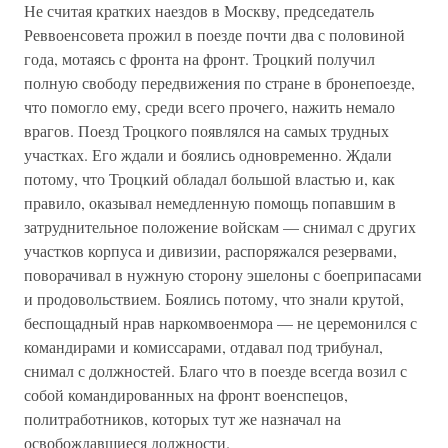
Не считая кратких наездов в Москву, председатель
Реввоенсовета прожил в поезде почти два с половиной
года, мотаясь с фронта на фронт. Троцкий получил
полную свободу передвижения по стране в бронепоезде,
что помогло ему, среди всего прочего, нажить немало
врагов. Поезд Троцкого появлялся на самых трудных
участках. Его ждали и боялись одновременно. Ждали
потому, что Троцкий обладал большой властью и, как
правило, оказывал немедленную помощь попавшим в
затруднительное положение войскам — снимал с других
участков корпуса и дивизии, распоряжался резервами,
поворачивал в нужную сторону эшелоны с боеприпасами
и продовольствием. Боялись потому, что знали крутой,
беспощадный нрав наркомвоенмора — не церемонился с
командирами и комиссарами, отдавал под трибунал,
снимал с должностей. Благо что в поезде всегда возил с
собой командированных на фронт военспецов,
политработников, которых тут же назначал на
освобождавшиеся должности.