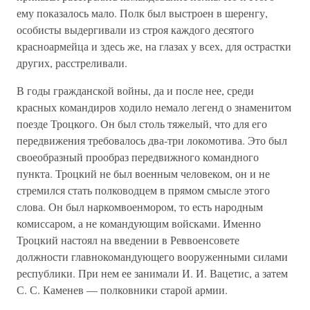
ему показалось мало. Полк был выстроен в шеренгу,
особисты выдергивали из строя каждого десятого
красноармейца и здесь же, на глазах у всех, для острастки
других, расстреливали.
В годы гражданской войны, да и после нее, среди
красных командиров ходило немало легенд о знаменитом
поезде Троцкого. Он был столь тяжелый, что для его
передвижения требовалось два-три локомотива. Это был
своеобразный прообраз передвижного командного
пункта. Троцкий не был военным человеком, он и не
стремился стать полководцем в прямом смысле этого
слова. Он был наркомвоенмором, то есть народным
комиссаром, а не командующим войсками. Именно
Троцкий настоял на введении в Реввоенсовете
должности главнокомандующего вооруженными силами
республики. При нем ее занимали И. И. Вацетис, а затем
С. С. Каменев — полковники старой армии.