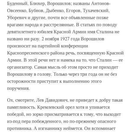
Буденный, Блюхер, Ворошилов; названы Антонов-
Овсеенко, Бубнов, Дыбенко, Егоров, Тухачевский,
Уборевич и другие, почти все объявленные позже
врагами народа и расстрелянные. В статьях по поводу
девятилетнего юбилея Красной Армии имя Сталина не
названо ни разу. 2 ноября 1927 года Ворошилов
произносит на партийной конференции
Краснопресненского района речь, посвященную Красной
Армии. В этой речи нет и намека на то, что Сталин — ее
организатор. Самая мысль об этом просто не приходит
Ворошилову в голову. Только через три года он не без
осторожности приступит к выполнению этого
поручения.
Ох, смотрите, Лев Давидович, не приведет к добру такая
памятливость. Кремлевский орел хотя и упивается
победой, но зорко присматривается к тому, что выходит
из-под пера побежденного, но по-прежнему опасного
противника. А изгнаннику неймется. Он вспоминает