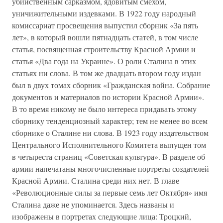
убийственным сарказмом, ядовитым смехом,
уничижительными издевками. В 1922 году народный
комиссариат просвещения выпустил сборник «За пять
лет», в который вошли пятнадцать статей, в том числе
статья, посвященная строительству Красной Армии и
статья «Два года на Украине». О роли Сталина в этих
статьях ни слова. В том же двадцать втором году издан
был в двух томах сборник «Гражданская война. Собрание
документов и материалов по истории Красной Армии».
В то время никому не было интереса придавать этому
сборнику тенденциозный характер; тем не менее во всем
сборнике о Сталине ни слова. В 1923 году издательством
Центрального Исполнительного Комитета выпущен том
в четыреста страниц «Советская культура». В разделе об
армии напечатаны многочисленные портреты создателей
Красной Армии. Сталина среди них нет. В главе
«Революционные силы за первые семь лет Октября» имя
Сталина даже не упоминается. Здесь названы и
изображены в портретах следующие лица: Троцкий,