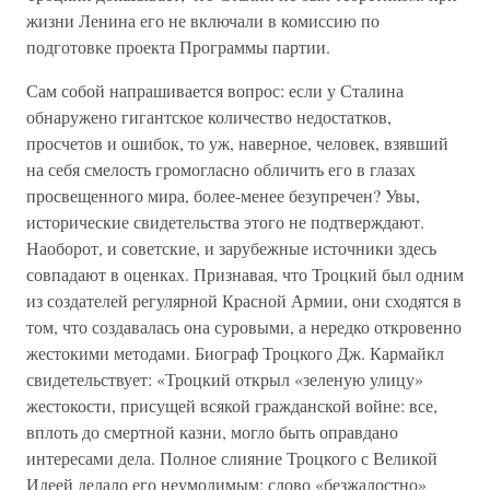
жизни Ленина его не включали в комиссию по
подготовке проекта Программы партии.
Сам собой напрашивается вопрос: если у Сталина
обнаружено гигантское количество недостатков,
просчетов и ошибок, то уж, наверное, человек, взявший
на себя смелость громогласно обличить его в глазах
просвещенного мира, более-менее безупречен? Увы,
исторические свидетельства этого не подтверждают.
Наоборот, и советские, и зарубежные источники здесь
совпадают в оценках. Признавая, что Троцкий был одним
из создателей регулярной Красной Армии, они сходятся в
том, что создавалась она суровыми, а нередко откровенно
жестокими методами. Биограф Троцкого Дж. Кармайкл
свидетельствует: «Троцкий открыл «зеленую улицу»
жестокости, присущей всякой гражданской войне: все,
вплоть до смертной казни, могло быть оправдано
интересами дела. Полное слияние Троцкого с Великой
Идеей делало его неумолимым; слово «безжалостно»