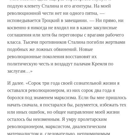
подлую клевету Сталина и его агентуры. На моей
революционной чести нет ни одного пятна, —
исповедывается Троцкий в завещании. — Ни прямо, ни
косвенно я никогда не входил ни в какие закулисные
соглашения или хотя бы переговоры с врагами рабочего
класса. Тысячи противников Сталина погибли жертвами
подобных же ложных обвинений. Новые
революционные поколения восстановят их
политическую честь и воздадут палачам Кремля по
заслугам…»
И далее. «Сорок три года своей сознательной жизни я
оставался революционером, из них сорок два года я
боролся под знаменем марксизма. Если бы мне пришлось
начать сначала, я постарался бы, разумеется, избежать тех
или иных ошибок, но общее направление моей жизни
осталось бы неизменным. Я умру пролетарским
революционером, марксистом, диалектическим
материалистом и, следовательно, непримиримым