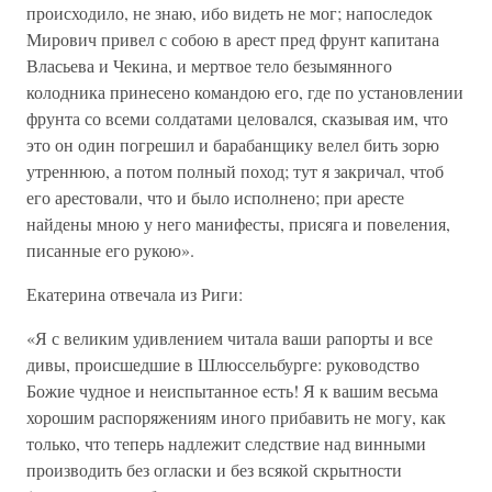
происходило, не знаю, ибо видеть не мог; напоследок
Мирович привел с собою в арест пред фрунт капитана
Власьева и Чекина, и мертвое тело безымянного
колодника принесено командою его, где по установлении
фрунта со всеми солдатами целовался, сказывая им, что
это он один погрешил и барабанщику велел бить зорю
утреннюю, а потом полный поход; тут я закричал, чтоб
его арестовали, что и было исполнено; при аресте
найдены мною у него манифесты, присяга и повеления,
писанные его рукою».
Екатерина отвечала из Риги:
«Я с великим удивлением читала ваши рапорты и все
дивы, происшедшие в Шлюссельбурге: руководство
Божие чудное и неиспытанное есть! Я к вашим весьма
хорошим распоряжениям иного прибавить не могу, как
только, что теперь надлежит следствие над винными
производить без огласки и без всякой скрытности