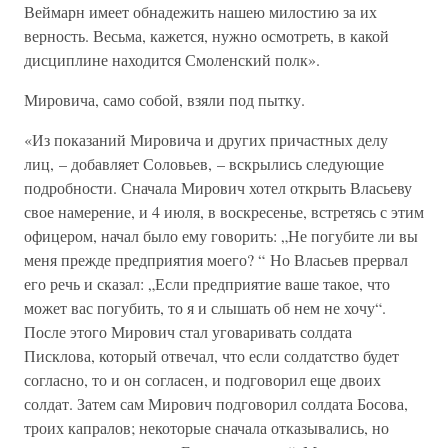
Веймарн имеет обнадежить нашею милостию за их
верность. Весьма, кажется, нужно осмотреть, в какой
дисциплине находится Смоленский полк».
Мировича, само собой, взяли под пытку.
«Из показаний Мировича и других причастных делу
лиц, – добавляет Соловьев, – вскрылись следующие
подробности. Сначала Мирович хотел открыть Власьеву
свое намерение, и 4 июля, в воскресенье, встретясь с этим
офицером, начал было ему говорить: „Не погубите ли вы
меня прежде предприятия моего? “ Но Власьев прервал
его речь и сказал: „Если предприятие ваше такое, что
может вас погубить, то я и слышать об нем не хочу“.
После этого Мирович стал уговаривать солдата
Писклова, который отвечал, что если солдатство будет
согласно, то и он согласен, и подговорил еще двоих
солдат. Затем сам Мирович подговорил солдата Босова,
троих капралов; некоторые сначала отказывались, но