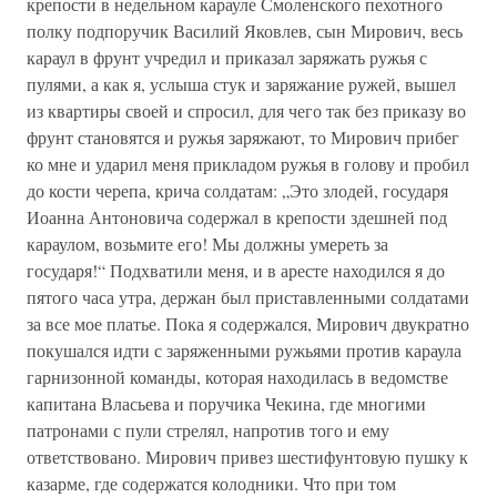
крепости в недельном карауле Смоленского пехотного
полку подпоручик Василий Яковлев, сын Мирович, весь
караул в фрунт учредил и приказал заряжать ружья с
пулями, а как я, услыша стук и заряжание ружей, вышел
из квартиры своей и спросил, для чего так без приказу во
фрунт становятся и ружья заряжают, то Мирович прибег
ко мне и ударил меня прикладом ружья в голову и пробил
до кости черепа, крича солдатам: „Это злодей, государя
Иоанна Антоновича содержал в крепости здешней под
караулом, возьмите его! Мы должны умереть за
государя!“ Подхватили меня, и в аресте находился я до
пятого часа утра, держан был приставленными солдатами
за все мое платье. Пока я содержался, Мирович двукратно
покушался идти с заряженными ружьями против караула
гарнизонной команды, которая находилась в ведомстве
капитана Власьева и поручика Чекина, где многими
патронами с пули стрелял, напротив того и ему
ответствовано. Мирович привез шестифунтовую пушку к
казарме, где содержатся колодники. Что при том