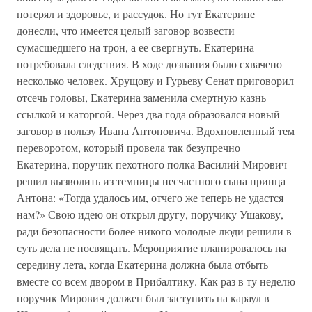
потерял и здоровье, и рассудок. Но тут Екатерине
донесли, что имеется целый заговор возвести
сумасшедшего на трон, а ее свергнуть. Екатерина
потребовала следствия. В ходе дознания было схвачено
несколько человек. Хрущову и Гурьеву Сенат приговорил
отсечь головы, Екатерина заменила смертную казнь
ссылкой и каторгой. Через два года образовался новый
заговор в пользу Ивана Антоновича. Вдохновленный тем
переворотом, который провела так безупречно
Екатерина, поручик пехотного полка Василий Мирович
решил вызволить из темницы несчастного сына принца
Антона: «Тогда удалось им, отчего же теперь не удастся
нам?» Свою идею он открыл другу, поручику Ушакову,
ради безопасности более никого молодые люди решили в
суть дела не посвящать. Мероприятие планировалось на
середину лета, когда Екатерина должна была отбыть
вместе со всем двором в Прибалтику. Как раз в ту неделю
поручик Мирович должен был заступить на караул в