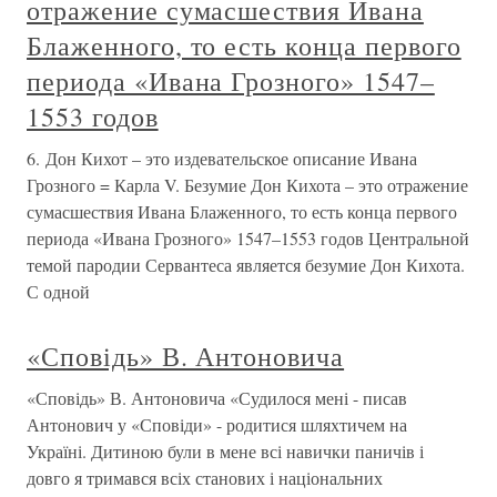
отражение сумасшествия Ивана
Блаженного, то есть конца первого
периода «Ивана Грозного» 1547–
1553 годов
6. Дон Кихот – это издевательское описание Ивана
Грозного = Карла V. Безумие Дон Кихота – это отражение
сумасшествия Ивана Блаженного, то есть конца первого
периода «Ивана Грозного» 1547–1553 годов Центральной
темой пародии Сервантеса является безумие Дон Кихота.
С одной
«Сповідь» В. Антоновича
«Сповідь» В. Антоновича «Судилося мені - писав
Антонович у «Сповіди» - родитися шляхтичем на
Україні. Дитиною були в мене всі навички паничів і
довго я тримався всіх станових і національних