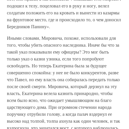
подошел к телу, поцеловал его в руку и ногу, велел
солдатам положить его на кровать и вынести из казармы
на фрунтовое место, где и происходило то, о чем доносил
Бередников Панину».
Иными словами, Мировича, похоже, использовали для
того, чтобы убить опасного наследника. Иначе бы что за
такой указ показывали ему офицеры? Это мог быть
только указ о казни узника, если того попробуют
освободить. Но теперь Екатерина была за будущее
совершенно спокойна: у нее не было конкурентов, разве
что Павел, но ему власть она собиралась передать только
после своей смерти. Мировича, который дерзнул на эту
власть, Екатерина велела казнить принародно, чтобы
всем было ясно, что ожидает умышляющим на благо
царствующего дома. При огромном стечении народа
поручику отрубили голову, а когда палач вздернул ее
высоко над толпой, толпа ахнула как один человек, и так
вздрогнула, что зашатался мост, с которого наблюдалась