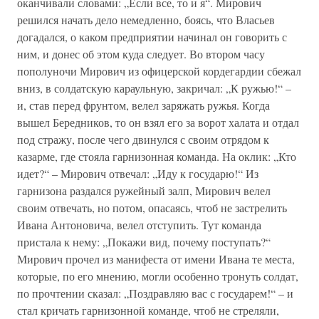
оканчивали словами: „Если все, то и я“. Мирович
решился начать дело немедленно, боясь, что Власьев
догадался, о каком предприятии начинал он говорить с
ним, и донес об этом куда следует. Во втором часу
пополуночи Мирович из офицерской кордегардии сбежал
вниз, в солдатскую караульную, закричал: „К ружью!“ –
и, став перед фрунтом, велел заряжать ружья. Когда
вышел Бередников, то он взял его за ворот халата и отдал
под стражу, после чего двинулся с своим отрядом к
казарме, где стояла гарнизонная команда. На оклик: „Кто
идет?“ – Мирович отвечал: „Иду к государю!“ Из
гарнизона раздался ружейный залп, Мирович велел
своим отвечать, но потом, опасаясь, чтоб не застрелить
Ивана Антоновича, велел отступить. Тут команда
пристала к нему: „Покажи вид, почему поступать?“
Мирович прочел из манифеста от имени Ивана те места,
которые, по его мнению, могли особенно тронуть солдат,
по прочтении сказал: „Поздравляю вас с государем!“ – и
стал кричать гарнизонной команде, чтоб не стреляли,