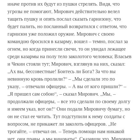
иначе против их будут из пушки стрелять. Видя, что
угрозы не помогают, Мирович действительно велел
тащить пушку и опять послал сказать гарнизону, что
будет палить, но посланный возвратился с ответом, что
гарнизон уже положил оружие. Мирович с своею
командою бросился в казарму, вошел – темно, послал за
огнем, но когда принесли свечи, то он увидал лежащее
среди казармы на полу тело заколотого человека; Власьев
и Чекин стояли тут; Мирович, взглянув на них, сказал:
„Ах вы, бессовестные! Боитесь ли Бога? За что вы
невинную кровь пролили?“ – „Мы сделали это по
указу, – отвечали офицеры. – А вы от кого пришли?“ –
„Я пришел сам собою“, – сказал Мирович. „Мы, –
продолжали офицеры, – все это сделали по своему долгу
и имеем указ, вот он!“ Они подали Мировичу бумагу, но
он не стал ее читать. Тут подступили к нему солдаты с
вопросом, не прикажет ли заколоть офицеров. „Не
трогайте, – отвечал он. – Теперь помощи нам никакой
нет, они правы, а мы виноваты“. Сказавши это, Мирович