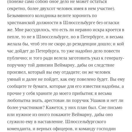
(понеже само собою оное дело не может остаться
секретно, более двухсот человек имея в нем участие).
Безымянного колодника велите хоронить по
христианской должности в Шлюссельбурге без огласки
же. Мне рассудилось, что есть ли неравно искра кроется в
пепле, то не в Шлюссельбурге, но в Петербурге, и весьма
желала бы, чтоб это не скоро до резиденции дошло; и кой
час дойдет до Петербурга, то уже надобно дело повести
публично; и того ради велела заготовить указ к генералу-
поручику той дивизии Веймарну, дабы он следствие
произвел, который вы ему отдадите; он же человек
умный и далее не пойдет, как ему повелено будет. Вы ему
сообщите те бумаги, которые для его известия надобны, а
прочие у себя храните до моего прибытия; я весьма
любопытна знать, арестован ли поручик Ушаков и нет ли
более участников? Кажется, у них план был. Сие письмо
или нужное из оного покажите Веймарну, дабы оно
служило ему в наставление. Шлюссельбургского
коменданта, и верных офицеров, и команду господин