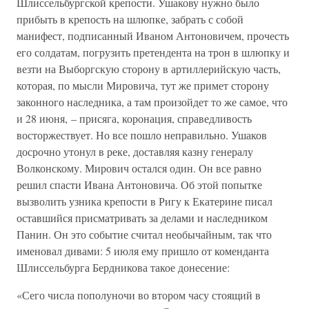
Шлиссельбургской крепости. Ушакову нужно было
прибыть в крепость на шлюпке, забрать с собой
манифест, подписанный Иваном Антоновичем, прочесть
его солдатам, погрузить претендента на трон в шлюпку и
везти на Выборгскую сторону в артиллерийскую часть,
которая, по мысли Мировича, тут же примет сторону
законного наследника, а там произойдет то же самое, что
и 28 июня, – присяга, коронация, справедливость
восторжествует. Но все пошло неправильно. Ушаков
досрочно утонул в реке, доставляя казну генералу
Волконскому. Мирович остался один. Он все равно
решил спасти Ивана Антоновича. Об этой попытке
вызволить узника крепости в Ригу к Екатерине писал
оставшийся присматривать за делами и наследником
Панин. Он это событие считал необычайным, так что
именовал дивами: 5 июля ему пришло от коменданта
Шлиссельбурга Бердникова такое донесение:
«Сего числа пополуночи во втором часу стоящий в