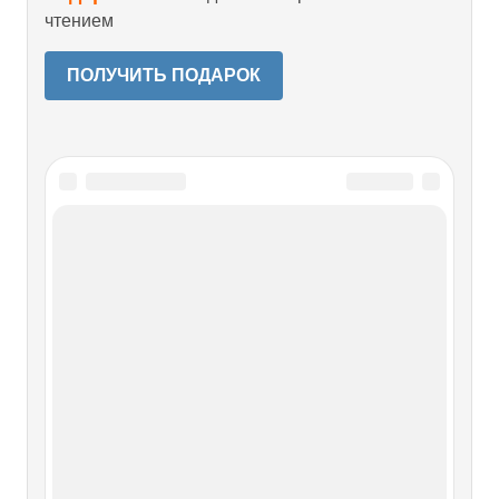
чтением
ПОЛУЧИТЬ ПОДАРОК
Читайте также
ГЛАВА ДВАДЦАТЬ ВТОРАЯ
ГЛАВА ДВАДЦАТЬ ВТОРАЯ [1* ]В латинском языке
буква "h" передавала придыхание и употреблялась как в
чисто латинских словах, например таких, как horreolum
[небольшой амбар], так и в начале слов греческого
происхождения. Сочетание "ch" применялось в греческих
словах для передачи