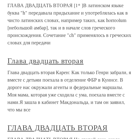
Глава двадцать вторая
Глава двадцать вторая Наступающая весна принесла не
только походы, но и значительные изменения.
Начальника отдела Визгина перевели к новому месту
службы в Москву. Его заменил капитан 2-го ранга
Бекренев — опытный оперативный офицер разведки. По
этой специальности он
ГЛАВА ДВАДЦАТЬ ВТОРАЯ
ГЛАВА ДВАДЦАТЬ ВТОРАЯ Осень 1916 г. в
Петрограде. - Сенсации в общественно-политических
кругах. - Арест банкира Рубинштейна и чиновника
Мануйлова. - Увольнение министра Внутренних дел
Александра Хвостова и директора Департамента
полиции Климовича. - Распутин и усиление его