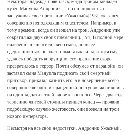
Некоторая надежда появилась, когда троном завладел
кузен Мануила Андроник — но он, полностью
заслуживая свое прозвание «Ужасный»[193], оказался
совершенно неподходящим спасителем. Например, к
тому времени, когда он взошел на трон, Андроник уже
совратил аж двух своих племянниц.[194] В полной мере
наделенный энергией свей семьи, но не ее
сдержанностью, он знал только язык силы, и хотя ему
удалось победить коррупцию, его правление скоро
превратилось в террор. Почти обезумев от паранойи, он
заставил сына Мануила подписать свой смертный
приговор, приказал казнить его, а в довершение всего
совершил еще один извращенный поступок, женившись
на одиннадцатилетней вдове казненного. Через два года
терпению жителей столицы пришел конец — проявив
подобающую случаю жестокость, они возвели на трон
нового императора.
Несмотря на все свои недостатки, Андроник Ужасный,