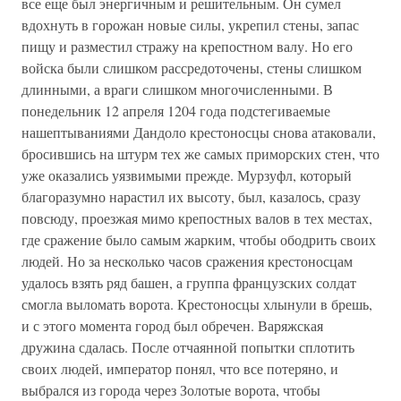
все еще был энергичным и решительным. Он сумел
вдохнуть в горожан новые силы, укрепил стены, запас
пищу и разместил стражу на крепостном валу. Но его
войска были слишком рассредоточены, стены слишком
длинными, а враги слишком многочисленными. В
понедельник 12 апреля 1204 года подстегиваемые
нашептываниями Дандоло крестоносцы снова атаковали,
бросившись на штурм тех же самых приморских стен, что
уже оказались уязвимыми прежде. Мурзуфл, который
благоразумно нарастил их высоту, был, казалось, сразу
повсюду, проезжая мимо крепостных валов в тех местах,
где сражение было самым жарким, чтобы ободрить своих
людей. Но за несколько часов сражения крестоносцам
удалось взять ряд башен, а группа французских солдат
смогла выломать ворота. Крестоносцы хлынули в брешь,
и с этого момента город был обречен. Варяжская
дружина сдалась. После отчаянной попытки сплотить
своих людей, император понял, что все потеряно, и
выбрался из города через Золотые ворота, чтобы