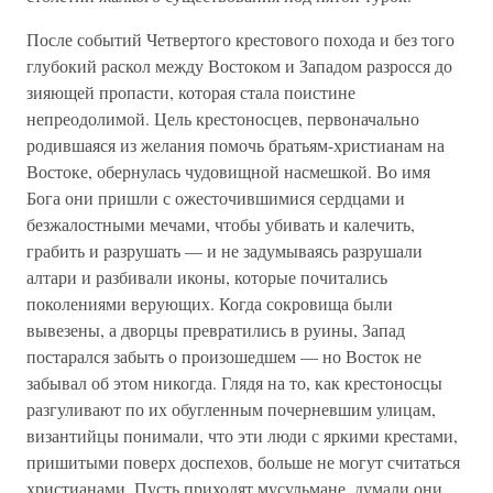
После событий Четвертого крестового похода и без того
глубокий раскол между Востоком и Западом разросся до
зияющей пропасти, которая стала поистине
непреодолимой. Цель крестоносцев, первоначально
родившаяся из желания помочь братьям-христианам на
Востоке, обернулась чудовищной насмешкой. Во имя
Бога они пришли с ожесточившимися сердцами и
безжалостными мечами, чтобы убивать и калечить,
грабить и разрушать — и не задумываясь разрушали
алтари и разбивали иконы, которые почитались
поколениями верующих. Когда сокровища были
вывезены, а дворцы превратились в руины, Запад
постарался забыть о произошедшем — но Восток не
забывал об этом никогда. Глядя на то, как крестоносцы
разгуливают по их обугленным почерневшим улицам,
византийцы понимали, что эти люди с яркими крестами,
пришитыми поверх доспехов, больше не могут считаться
христианами. Пусть приходят мусульмане, думали они.