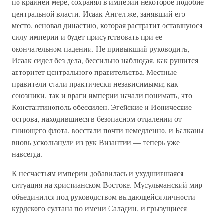
по крайней мере, сохранял в империи некоторое подобие
центральной власти. Исаак Ангел же, занявший его
место, основал династию, которая растратит оставшуюся
силу империи и будет присутствовать при ее
окончательном падении. Не привыкший руководить,
Исаак сидел без дела, бессильно наблюдая, как рушится
авторитет центрального правительства. Местные
правители стали практически независимыми; как
союзники, так и враги империи начали понимать, что
Константинополь обессилен. Эгейские и Ионические
острова, находившиеся в безопасном отдалении от
гниющего флота, восстали почти немедленно, и Балканы
вновь ускользнули из рук Византии — теперь уже
навсегда.
К несчастьям империи добавилась и ухудшившаяся
ситуация на христианском Востоке. Мусульманский мир
объединился под руководством выдающейся личности —
курдского султана по имени Саладин, и грызущиеся