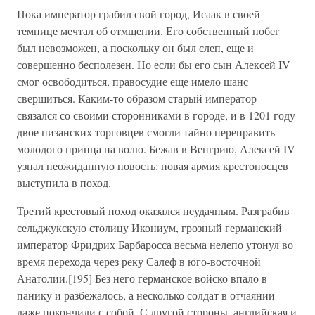
Пока император грабил свой город, Исаак в своей
темнице мечтал об отмщении. Его собственный побег
был невозможен, а поскольку он был слеп, еще и
совершенно бесполезен. Но если бы его сын Алексей IV
смог освободиться, правосудие еще имело шанс
свершиться. Каким-то образом старый император
связался со своими сторонниками в городе, и в 1201 году
двое пизанских торговцев смогли тайно переправить
молодого принца на волю. Бежав в Венгрию, Алексей IV
узнал неожиданную новость: новая армия крестоносцев
выступила в поход.
Третий крестовый поход оказался неудачным. Разграбив
сельджукскую столицу Икониум, грозный германский
император Фридрих Барбаросса весьма нелепо утонул во
время перехода через реку Салеф в юго-восточной
Анатолии.[195] Без него германское войско впало в
панику и разбежалось, а несколько солдат в отчаянии
даже покончили с собой. С другой стороны, английская и