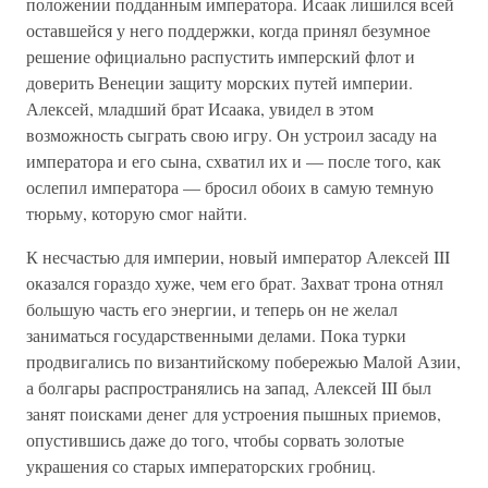
положении подданным императора. Исаак лишился всей
оставшейся у него поддержки, когда принял безумное
решение официально распустить имперский флот и
доверить Венеции защиту морских путей империи.
Алексей, младший брат Исаака, увидел в этом
возможность сыграть свою игру. Он устроил засаду на
императора и его сына, схватил их и — после того, как
ослепил императора — бросил обоих в самую темную
тюрьму, которую смог найти.
К несчастью для империи, новый император Алексей III
оказался гораздо хуже, чем его брат. Захват трона отнял
большую часть его энергии, и теперь он не желал
заниматься государственными делами. Пока турки
продвигались по византийскому побережью Малой Азии,
а болгары распространялись на запад, Алексей III был
занят поисками денег для устроения пышных приемов,
опустившись даже до того, чтобы сорвать золотые
украшения со старых императорских гробниц.