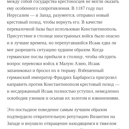
между собой государства крестоносцев не могли оказать
ему особенного сопротивления. В 1187 году пал
Иерусалим — и Запад, разумеется, отправил новый
крестовый поход, чтобы вернуть его. В качестве
перевалочной базы был использован Константинополь.
Присутствие в столице иностранных войск было опасно
и в лучшие времена, но перепугавшийся Исаак едва ли
мог разрешить ситуацию худшим образом. Когда
германские послы прибыли в столицу, чтобы обсудить
вопрос перевозки войск в Малую Азию, Исаак
запаниковал и бросил их в тюрьму. Взбешенный
германский император Фридрих Барбаросса пригрозил
направить против Константинополя крестовый поход —
и несдержанный Исаак полностью уступил, немедленно
освободив узников и осыпав их золотом и извинениями.
Это постыдное поведение самым лучшим образом
подтвердило отвратительную репутацию Византии на
Западе и внушило отвращение находящимся в тяжелом