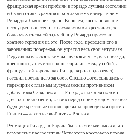
французская армии прибыли в гораздо лучшем состоянии
и были готовы сражаться, возглавляемые энергичным
Ричардом Львиное Сердце. Впрочем, восстановление
всех утрат, понесенных государствами крестоносцев,
было утомительной задачей, и у Ричарда просто не
хватило терпения на это. После года, проведенного в
завоеваниях побережья, он утратил весь свой энтузиазм.
Иерусалим казался таким же недосягаемым, как и всегда,
крестоносцы немилосердно ссорились между собой, а
французский король (как Ричард верно подозревал)
готовил против него заговор. Спешно договорившись о
перемирии с главным мусульманским противником —
доблестным Саладином, — Ричард отплыл на поиски
других приключений, заявив перед своим уходом, что все
будущие крестовые походы должны проводиться против
Египта — «ахиллесовой пяты» Востока.
Репутация Ричарда в Европе была настолько высока, что
германские предводители Четвертого крестового похода