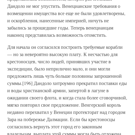
Дандоло не мог упустить. Венецианские требования о
возмещении имущества все еще не были удовлетворены,
и оскорбления, нанесенные империей, ничуть не
забылись за прошедшие годы. Теперь венецианцам
наконец представилась возможность отомстить.
Для начала он согласился построить требуемые корабли
— но за невероятно высокую плату. К несчастью для
крестоносцев, число людей, принявших участие в
экспедиции, было неприлично мало, и они могли
предложить лишь чуть больше половины запрошенной
суммы.[196] Дандоло хитроумно прекратил поставки еды
и воды христианской армии, запертой в лагуне в
ожидании своего флота, и когда стала более сговорчивой,
мягко повторил свое предложение. Венгерский король
недавно перехватил у Венеции протекторат над городом
Зара на побережье Далмации. Если бы крестоносцы
согласились вернуть этот город его законным
владельцам, выплата этой суммы могла быть отложена.