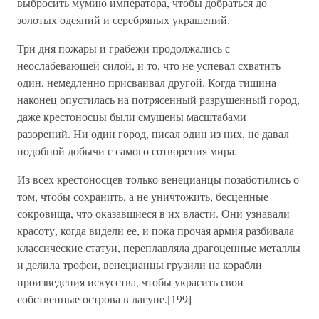
выбросить мумию императора, чтобы добраться до
золотых одеяний и серебряных украшений.
Три дня пожары и грабежи продолжались с
неослабевающей силой, и то, что не успевал схватить
один, немедленно присваивал другой. Когда тишина
наконец опустилась на потрясенный разрушенный город,
даже крестоносцы были смущены масштабами
разорений. Ни один город, писал один из них, не давал
подобной добычи с самого сотворения мира.
Из всех крестоносцев только венецианцы позаботились о
том, чтобы сохранить, а не уничтожить, бесценные
сокровища, что оказавшиеся в их власти. Они узнавали
красоту, когда видели ее, и пока прочая армия разбивала
классические статуи, переплавляла драгоценные металлы
и делила трофеи, венецианцы грузили на корабли
произведения искусства, чтобы украсить свои
собственные острова в лагуне.[199]