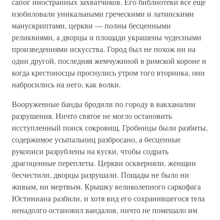
сапог иностранных захватчиков. Его библиотеки все еще
изобиловали уникальными греческими и латинскими
манускриптами, церкви — полны бесценными
реликвиями, а дворцы и площади украшены чудесными
произведениями искусства. Город был не похож ни на
один другой, последняя жемчужиной в римской короне и
когда крестоносцы проснулись утром того вторника, они
набросились на него, как волки.
Вооруженные банды бродили по городу в вакханалии
разрушения. Ничто святое не могло остановить
исступленный поиск сокровищ. Гробницы были разбиты,
содержимое усыпальниц разбросано, а бесценные
рукописи разрублены на куски, чтобы содрать
драгоценные переплеты. Церкви оскверняли, женщин
бесчестили, дворцы разрушали. Пощады не было ни
живым, ни мертвым. Крышку великолепного саркофага
Юстиниана разбили, и хотя вид его сохранившегося тела
ненадолго остановил вандалов, ничто не помешало им