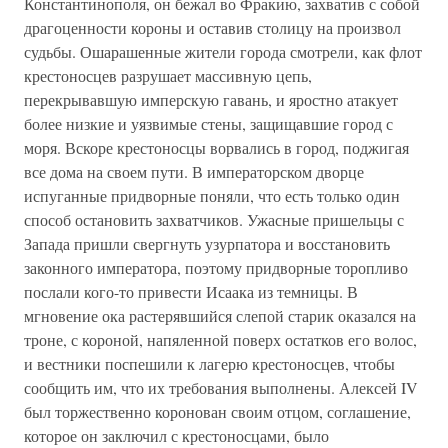
Константинополя, он бежал во Фракию, захватив с собой
драгоценности короны и оставив столицу на произвол
судьбы. Ошарашенные жители города смотрели, как флот
крестоносцев разрушает массивную цепь,
перекрывавшую имперскую гавань, и яростно атакует
более низкие и уязвимые стены, защищавшие город с
моря. Вскоре крестоносцы ворвались в город, поджигая
все дома на своем пути. В императорском дворце
испуганные придворные поняли, что есть только один
способ остановить захватчиков. Ужасные пришельцы с
Запада пришли свергнуть узурпатора и восстановить
законного императора, поэтому придворные торопливо
послали кого-то привести Исаака из темницы. В
мгновение ока растерявшийся слепой старик оказался на
троне, с короной, напяленной поверх остатков его волос,
и вестники поспешили к лагерю крестоносцев, чтобы
сообщить им, что их требования выполнены. Алексей IV
был торжественно коронован своим отцом, соглашение,
которое он заключил с крестоносцами, было