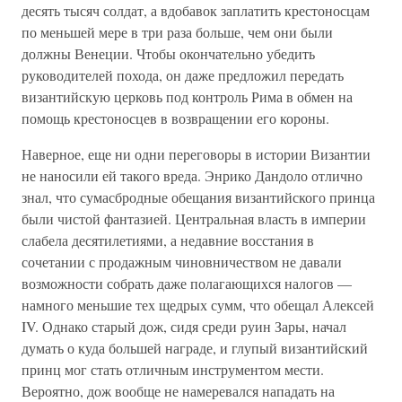
десять тысяч солдат, а вдобавок заплатить крестоносцам
по меньшей мере в три раза больше, чем они были
должны Венеции. Чтобы окончательно убедить
руководителей похода, он даже предложил передать
византийскую церковь под контроль Рима в обмен на
помощь крестоносцев в возвращении его короны.
Наверное, еще ни одни переговоры в истории Византии
не наносили ей такого вреда. Энрико Дандоло отлично
знал, что сумасбродные обещания византийского принца
были чистой фантазией. Центральная власть в империи
слабела десятилетиями, а недавние восстания в
сочетании с продажным чиновничеством не давали
возможности собрать даже полагающихся налогов —
намного меньшие тех щедрых сумм, что обещал Алексей
IV. Однако старый дож, сидя среди руин Зары, начал
думать о куда большей награде, и глупый византийский
принц мог стать отличным инструментом мести.
Вероятно, дож вообще не намеревался нападать на