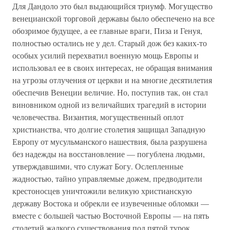
Для Дандоло это был выдающийся триумф. Могущество
венецианской торговой державы было обеспечено на все
обозримое будущее, а ее главные враги, Пиза и Генуя,
полностью остались не у дел. Старый дож без каких-то
особых усилий перехватил военную мощь Европы и
использовал ее в своих интересах, не обращая внимания
на угрозы отлучения от церкви и на многие десятилетия
обеспечив Венеции величие. Но, поступив так, он стал
виновником одной из величайших трагедий в истории
человечества. Византия, могущественный оплот
христианства, что долгие столетия защищал Западную
Европу от мусульманского нашествия, была разрушена
без надежды на восстановление — погублена людьми,
утверждавшими, что служат Богу. Ослепленные
жадностью, тайно управляемые дожем, предводители
крестоносцев уничтожили великую христианскую
державу Востока и обрекли ее изувеченные обломки —
вместе с большей частью Восточной Европы — на пять
столетий жалкого существования под пятой турок.