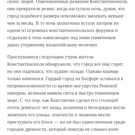
своих людей. Ошеломленные размахом Константинополя,
они прекратили резню, когда наступила ночь, думая, что
город подобного размера невозможно завоевать меньше
чем за месяц. В ту ночь захватчики встали лагерем на
одном из огромных константинопольских форумов и
отдыхали в тени нависающих над ними памятников
давно утерянному византийскому величию.
Проснувшиеся следующим утром жители
Константинополя обнаружили, что город все еще горит,
но они надеялись, что худшее позади. Однако кошмар
только начинался. Гордый город на Босфоре оставался в
неприкосновенности со времен могущества Римской
империи, великим маяком света в быстро темнеющем
мире. С тех пор, как Константин сделал его столицей
почти девятьсот лет назад, волнения и беспорядки могли
запятнать его улицы, опасности и лишения могли
приглушить его блеск — но он был единственным среди
городов древности, который никогда не слышал вони