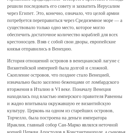
решили последовать его совету и захватить Иерусалим
через Египет. Это, конечно, означало, что целой армии
потребуется переправиться через Средиземное море — а
существовало только одно место, которое могло
обеспечить достаточное количество кораблей для всех
крестоносцев. Взяв с собой свои дворы, европейские
князья отправились в Венецию.
История отношений островов в венецианской лагуне с
Византийской империей была долгой и сложной.
Скопление островов, что позднее стало Венецией,
изначально было заселено беженцами от ломбардского
вторжения в Италию в VI веке. Поначалу Венеция
находилась под властью имперского правителя Равенны
и жадно впитывала окружавшую ее византийскую
культуру. Церковь на одном из старейших островов,
Торчелло, была построена на деньги императора
Ираклия, главный собор Сан-Марко являлся неточной
копией Церкви Апостолов в Константинополе, а сыновья