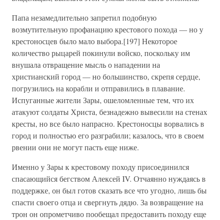
Папа незамедлительно запретил подобную
возмутительную профанацию крестового похода — но у
крестоносцев было мало выбора.[197] Некоторое
количество рыцарей покинули войско, поскольку им
внушала отвращение мысль о нападении на
христианский город — но большинство, скрепя сердце,
погрузились на корабли и отправились в плавание.
Испуганные жители Зары, ошеломленные тем, что их
атакуют солдаты Христа, безнадежно вывесили на стенах
кресты, но все было напрасно. Крестоносцы ворвались в
город и полностью его разграбили; казалось, что в своем
рвении они не могут пасть еще ниже.
Именно у Зары к крестовому походу присоединился
спасающийся бегством Алексей IV. Отчаянно нуждаясь в
поддержке, он был готов сказать все что угодно, лишь бы
спасти своего отца и свергнуть дядю. За возвращение на
трон он опрометчиво пообещал предоставить походу еще