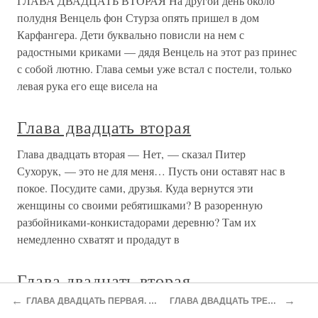
ГЛАВА ДВАДЦАТЬ ВТОРАЯ
ГЛАВА ДВАДЦАТЬ ВТОРАЯ Послевоенная нелегальная
ГЛАВА ДВАДЦАТЬ ВТОРАЯ
ГЛАВА ДВАДЦАТЬ ВТОРАЯ Генерал Каледин, отвечая
на запросы своих товарищей из Быхова о настроении
казачества, недаром избегал уверенных ответов. Он
видел: казаки устали от войны. К тому же близилась
бурная южная весна, и руки природных хлеборобов
тянулись к плугу, а не к
Глава двадцать вторая
Глава двадцать вторая Далекий Чукотский край веками
был оторван от Большой земли. Люди жили здесь на
основе неписаных законов. С момента рождения
←
→
ГЛАВА ДВАДЦАТЬ ПЕРВАЯ. ВЫЗДОРОВЛЕНИЕ ПРИ КОМНИНАХ
ГЛАВА ДВАДЦАТЬ ТРЕТЬЯ. ИМПЕРИЯ В ИЗГНАНИИ
человека и до самой смерти всевозможные суеверия были