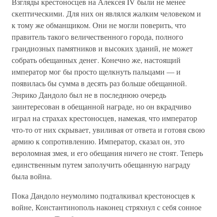
Взгляды крестоносцев на Алексея IV были не менее
скептическими. Для них он являлся жалким человеком и
к тому же обманщиком. Они не могли поверить, что
правитель такого величественного города, полного
грандиозных памятников и высоких зданий, не может
собрать обещанных денег. Конечно же, настоящий
император мог бы просто щелкнуть пальцами — и
появилась бы сумма в десять раз больше обещанной.
Энрико Дандоло был не в последнюю очередь
заинтересован в обещанной награде, но он вкрадчиво
играл на страхах крестоносцев, намекая, что император
что-то от них скрывает, увиливая от ответа и готовя свою
армию к сопротивлению. Император, сказал он, это
вероломная змея, и его обещания ничего не стоят. Теперь
единственным путем заполучить обещанную награду
была война.
Пока Дандоло неумолимо подталкивал крестоносцев к
войне, Константинополь наконец стряхнул с себя сонное