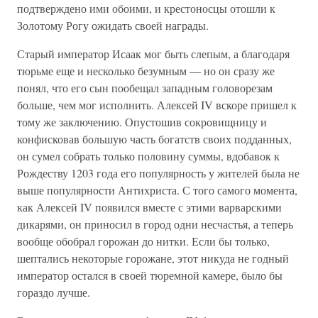
подтверждено ими обоими, и крестоносцы отошли к
Золотому Рогу ожидать своей награды.
Старый император Исаак мог быть слепым, а благодаря
тюрьме еще и несколько безумным — но он сразу же
понял, что его сын пообещал западным головорезам
больше, чем мог исполнить. Алексей IV вскоре пришел к
тому же заключению. Опустошив сокровищницу и
конфисковав большую часть богатств своих подданных,
он сумел собрать только половину суммы, вдобавок к
Рождеству 1203 года его популярность у жителей была не
выше популярности Антихриста. С того самого момента,
как Алексей IV появился вместе с этими варварскими
дикарями, он приносил в город одни несчастья, а теперь
вообще обобрал горожан до нитки. Если бы только,
шептались некоторые горожане, этот никуда не годный
император остался в своей тюремной камере, было бы
гораздо лучше.