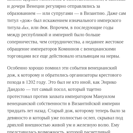
и дочери Венеции регулярно отправлялись за
образованием — или супругами — в Византию. Даже сам
титул «дож» был искажением изначального имперского
титула
dux
, или
дюк
. Впрочем, в последующие годы
между республикой и империей было больше
соперничества, чем сотрудничества, а недавнее жестокое
обращение императоров Комнинов с венецианскими
торговцами все еще действовало итальянцам на нервы.
Особенно хорошо помнил эти события венецианский
дож, к которому и обратились организаторы крестового
похода в 1202 году. Это был не кто иной, как Энрико
Дандоло — тот самый посол, который тщетно
протестовал против захвата императором Мануилом
венецианской собственности в Византийской империи
тридцать лет назад. Старый дож, которому теперь было за
девяносто и который уже полностью ослеп, скрывал под
дряхлой внешностью живой ум и железную волю. Ему
представилась возможность, которой расчетливый