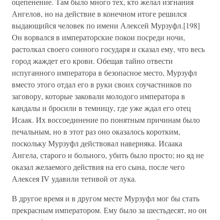
оцепенение. Там было много тех, кто желал изгнания
Ангелов, но на действие в конечном итоге решился
выдающийся человек по имени Алексей Мурзуфл.[198]
Он ворвался в императорские покои посреди ночи,
растолкал своего сонного государя и сказал ему, что весь
город жаждет его крови. Обещав тайно отвести
испуганного императора в безопасное место, Мурзуфл
вместо этого отдал его в руки своих соучастников по
заговору, которые заковали молодого императора в
кандалы и бросили в темницу, где уже ждал его отец
Исаак. Их воссоединение по понятным причинам было
печальным, но в этот раз оно оказалось коротким,
поскольку Мурзуфл действовал наверняка. Исаака
Ангела, старого и больного, убить было просто; но яд не
оказал желаемого действия на его сына, после чего
Алексея IV удавили тетивой от лука.
В другое время и в другом месте Мурзуфл мог бы стать
прекрасным императором. Ему было за шестьдесят, но он