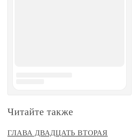
Глава двадцать вторая
Глава двадцать вторая Отсюда Иаков прибыл в город
Хеброн, расположенный в Хананее. Там жил Исак. Они
лишь короткое время прожили вместе. Ревекку Иаков уже
не застал в живых. И Исак умер вскоре после прибытия
своего сына и был погребен детьми своими в Хеброне
рядом с женою
Глава двадцать вторая Моя вторая
поездка в Вашингтон
Глава двадцать вторая Моя вторая поездка в Вашингтон
Основной целью моей поездки было принятие
окончательного решения по поводу операций в 1942/43
году. Американские власти вообще, а Стимсон и генерал
Маршалл в частности, хотели, чтобы немедленно было
принято решение по