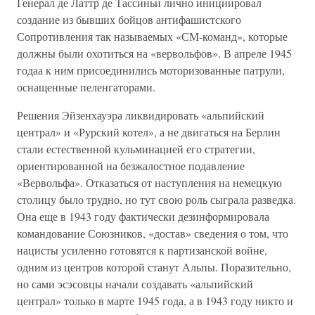
Генерал де Латтр де Тассиньи лично инициировал
создание из бывших бойцов антифашистского
Сопротивления так называемых «СМ-команд», которые
должны были охотиться на «вервольфов». В апреле 1945
годаа к ним присоединились моторизованные патрули,
оснащенные пеленгаторами.
Решения Эйзенхауэра ликвидировать «альпийский
централ» и «Рурский котел», а не двигаться на Берлин
стали естественной кульминацией его стратегии,
ориентированной на безжалостное подавление
«Вервольфа». Отказаться от наступления на немецкую
столицу было трудно, но тут свою роль сыграла разведка.
Она еще в 1943 году фактически дезинформировала
командование Союзников, «достав» сведения о том, что
нацисты усиленно готовятся к партизанской войне,
одним из центров которой станут Альпы. Поразительно,
но сами эсэсовцы начали создавать «альпийский
централ» только в марте 1945 года, а в 1943 году никто и