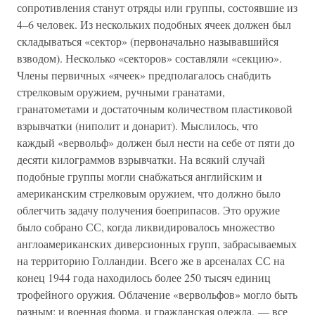
сопротивления станут отряды или группы, состоявшие из
4–6 человек. Из нескольких подобных ячеек должен был
складываться «сектор» (первоначально называвшийся
взводом). Несколько «секторов» составляли «секцию».
Члены первичных «ячеек» предполагалось снабдить
стрелковым оружием, ручными гранатами,
гранатометами и достаточным количеством пластиковой
взрывчатки (ниполит и донарит). Мыслилось, что
каждый «вервольф» должен был нести на себе от пяти до
десяти килограммов взрывчатки. На всякий случай
подобные группы могли снабжаться английским и
американским стрелковым оружием, что должно было
облегчить задачу получения боеприпасов. Это оружие
было собрано СС, когда ликвидировалось множество
англоамериканских диверсионных групп, забрасываемых
на территорию Голландии. Всего же в арсеналах СС на
конец 1944 года находилось более 250 тысяч единиц
трофейного оружия. Облачение «вервольфов» могло быть
разным: и военная форма, и гражданская одежда, — все