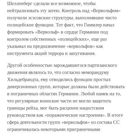
Шелленберг сделали все возможное, чтобы
нейтрализовать эту затею. Контроль над «Вервольфом»
получили эсэсовские структуры, выполнявшие чисто
полицейские функции. Тот факт, что Гиммлер начал
формировать «Вервольф» в сердце Германии под
контролем собственных «полицейских», еще раз
указывал на предназначение «вервольфов» как
инструмента акций террора и запугивания.
Другой особенностью зарождавшегося партизанского
движения являлось то, что согласно меморандуму
Хильдебрандта, ему отводились функции простых
диверсионных групп, которые должны были действовать
в пограничных областях Германии. Любой намек на то,
что регулярные воинские части не могли защитить
границы рейха, мог быть расценен нацистским
руководством как «пораженческие настроения». В итоге
сфера деятельности групп «вервольфов» из состава СС
ограничивалась некоторыми приграничными