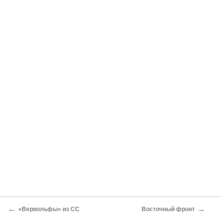
←
→
«Вервольфы» из СС
Восточный фронт