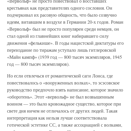
«Вервольф» не просто повествовал о восставших
крестьянах как представителях одного сословия. Он
подчеркивал их расовую общность, что было созвучно
идеям, витавшим в воздухе в Германии 20-х годов. Роман
«Вервольф» был не просто популярен среди немцев, он
стал одной из главнейших книг набиравшего силу
движения «фелькише». В годы нацистской диктатуры его
переиздание по тиражам уступало лишь гитлеровской
«Майн кампф» (1939 год — 800 тысяч экземпляров, 1945
год — 800 тысяч экземпляров).
Но если отвлечься от романтической саги Лонса, где
повествовалось о «вооруженных волках», то эсэсовское
руководство предпочло взять написание, которое значило
«оборотень». Этот «вервольф» не был возвышенным
воином — это было кровожадное существо, которое при
свете дня ничем не отличалось от других людей. Такая
интерпретация как нельзя лучше соответствовала
готической эстетике СС, а также ассоциацией с волками,