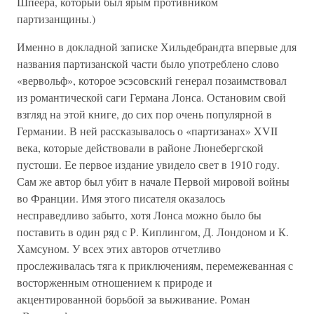
Шпеера, который был ярым противником
партизанщины.)
Именно в докладной записке Хильдебрандта впервые для
названия партизанской части было употреблено слово
«вервольф», которое эсэсовский генерал позаимствовал
из романтической саги Германа Лонса. Остановим свой
взгляд на этой книге, до сих пор очень популярной в
Германии. В ней рассказывалось о «партизанах» XVII
века, которые действовали в районе Люнебергской
пустоши. Ее первое издание увидело свет в 1910 году.
Сам же автор был убит в начале Первой мировой войны
во Франции. Имя этого писателя оказалось
несправедливо забыто, хотя Лонса можно было бы
поставить в один ряд с Р. Киплингом, Д. Лондоном и К.
Хамсуном. У всех этих авторов отчетливо
прослеживалась тяга к приключениям, перемежеванная с
восторженным отношением к природе и
акцентированной борьбой за выживание. Роман