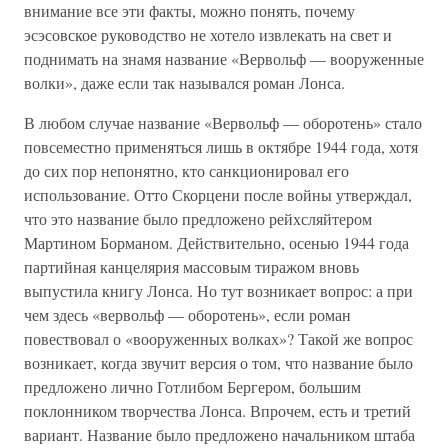
внимание все эти факты, можно понять, почему
эсэсовское руководство не хотело извлекать на свет и
поднимать на знамя название «Вервольф — вооруженные
волки», даже если так назывался роман Лонса.
В любом случае название «Вервольф — оборотень» стало
повсеместно применяться лишь в октябре 1944 года, хотя
до сих пор непонятно, кто санкционировал его
использование. Отто Скорцени после войны утверждал,
что это название было предложено рейхсляйтером
Мартином Борманом. Действительно, осенью 1944 года
партийная канцелярия массовым тиражом вновь
выпустила книгу Лонса. Но тут возникает вопрос: а при
чем здесь «вервольф — оборотень», если роман
повествовал о «вооруженных волках»? Такой же вопрос
возникает, когда звучит версия о том, что название было
предложено лично Готлибом Бергером, большим
поклонником творчества Лонса. Впрочем, есть и третий
вариант. Название было предложено начальником штаба