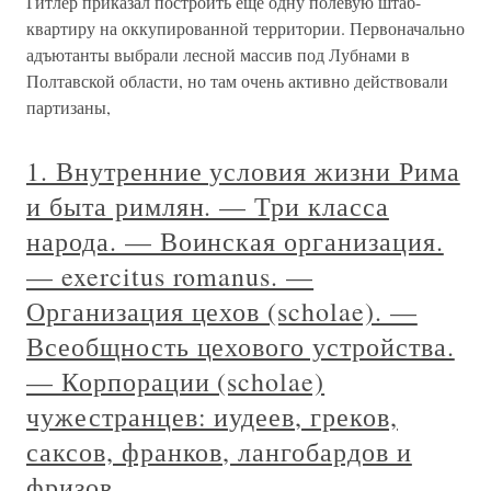
Гитлер приказал построить еще одну полевую штаб-
квартиру на оккупированной территории. Первоначально
адъютанты выбрали лесной массив под Лубнами в
Полтавской области, но там очень активно действовали
партизаны,
1. Внутренние условия жизни Рима
и быта римлян. — Три класса
народа. — Воинская организация.
— exercitus romanus. —
Организация цехов (scholae). —
Всеобщность цехового устройства.
— Корпорации (scholae)
чужестранцев: иудеев, греков,
саксов, франков, лангобардов и
фризов