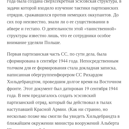
года была создана сверхсекретная эсэсовская структура, в
задачи которой входило изучение тактики партизанских
отрядов, сражавшихся против немецких оккупантов. До
сих пор неизвестно, знали ли о ее существовании в
абвере и гестапо. О деятельности этой «таинственной»
структуры известно лишь, что ее сотрудники особое
внимание уделяли Польше.
Первая партизанская часть СС, по сути дела, была
сформирована в сентябре 1944 года. Непосредственным
толчком для ее формирования стала докладная записка,
написанная обергруппенфюрером СС Рихардом
Хильдебрандтом, проведшим долгое время на Восточном
фронте. Этот документ был датирован 19 сентября 1944
года. В нем предлагалось создать эсэсовский
партизанский отряд, который бы действовал в тылах
наступавшей Красной Армии. (Как ни странно, но
несколько позже мы смогли бы увидеть Хильдебрандта в
ближайшем окружении министра вооружений Альберта