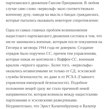
партизанского движения Гансом Прюцманом. В любом
случае само слово «вервольф» мало соответствовало
военному духу, наводя на мысль о бандах гражданских,
которые пытались оказывать некоторое сопротивление.
Одна из самых главных проблем возникновения
нацистского партизанского движения состояла в том, что
им не занимались военные, которым после покушения на
Гитлера и заговора 1944 года не доверяли. Создание
отрядов было поручено СС, причем тем управлениям,
которые никак не контачили с Ваффен-СС, военным
крылом «черного ордена». Более того, «вервольфы»
оказались независимыми не только от СД, эсэсовской
службы безопасности, но даже и от РСХА (Главного
управления имперской безопасности). Подобное
положение вещей сразу же стало причиной некой
напряженности, которая возникла между нацистскими
партизанами и эсэсовскими разведчиками.
Неудивительно, что Эрнст Кальтенбруннер и Вальтер