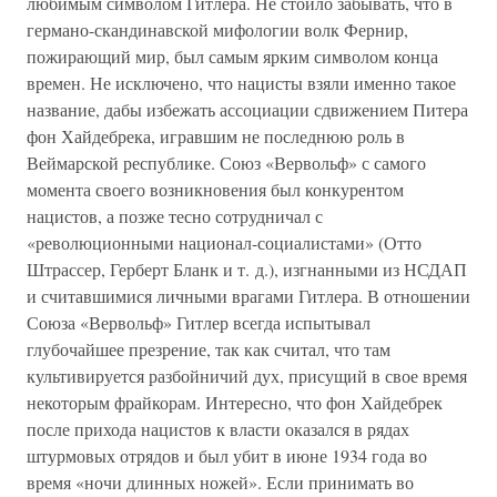
любимым символом Гитлера. Не стоило забывать, что в
германо-скандинавской мифологии волк Фернир,
пожирающий мир, был самым ярким символом конца
времен. Не исключено, что нацисты взяли именно такое
название, дабы избежать ассоциации сдвижением Питера
фон Хайдебрека, игравшим не последнюю роль в
Веймарской республике. Союз «Вервольф» с самого
момента своего возникновения был конкурентом
нацистов, а позже тесно сотрудничал с
«революционными национал-социалистами» (Отто
Штрассер, Герберт Бланк и т. д.), изгнанными из НСДАП
и считавшимися личными врагами Гитлера. В отношении
Союза «Вервольф» Гитлер всегда испытывал
глубочайшее презрение, так как считал, что там
культивируется разбойничий дух, присущий в свое время
некоторым фрайкорам. Интересно, что фон Хайдебрек
после прихода нацистов к власти оказался в рядах
штурмовых отрядов и был убит в июне 1934 года во
время «ночи длинных ножей». Если принимать во