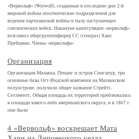
«Вервольф» (Werwolf), созданные в последние дни 2-й
мировой войны ополченческие подразделения для
ведения партизанской войны в тылу наступающих
союзнических войск. Накануне капитуляции «вервольф»
возглавил обергруппенфюрер СС (генерал) Ханс
Прейцман. Члены «вервольфа»
Организация
Организация Малакка, Пенанг и остров Сингапур, три
основные базы Ост-Индской компании на Малаккском
полуострове, получили общее название Стрейтс-
Сетлментс. Общая площадь их территорий приближалась
к площади какого-либо американского округа, и в 1867 г.
они были
4 «Вервольф» воскрешает Мата
Хари из Липовецкого уезда