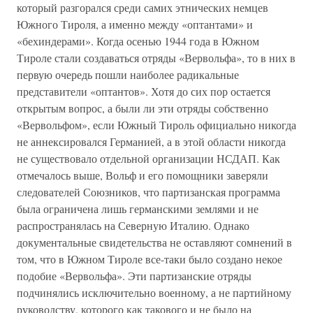
который разгорался среди самих этнических немцев
Южного Тироля, а именно между «оптантами» и
«бехиндерами». Когда осенью 1944 года в Южном
Тироле стали создаваться отряды «Вервольфа», то в них в
первую очередь пошли наиболее радикальные
представители «оптантов». Хотя до сих пор остается
открытым вопрос, а были ли эти отряды собственно
«Вервольфом», если Южный Тироль официально никогда
не аннексировался Германией, а в этой области никогда
не существовало отдельной организации НСДАП. Как
отмечалось выше, Вольф и его помощники заверяли
следователей Союзников, что партизанская программа
была ограничена лишь германскими землями и не
распространялась на Северную Италию. Однако
документальные свидетельства не оставляют сомнений в
том, что в Южном Тироле все-таки было создано некое
подобие «Вервольфа». Эти партизанские отряды
подчинялись исключительно военному, а не партийному
руководству, которого как такового и не было на