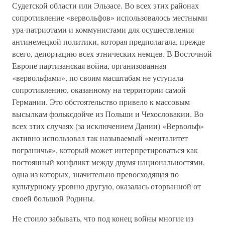
Судетской области или Эльзасе. Во всех этих районах
сопротивление «вервольфов» использовалось местными
ура-патриотами и коммунистами для осуществления
антинемецкой политики, которая предполагала, прежде
всего, депортацию всех этнических немцев. В Восточной
Европе партизанская война, организованная
«вервольфами», по своим масштабам не уступала
сопротивлению, оказанному на территории самой
Германии. Это обстоятельство привело к массовым
высылкам фольксдойче из Польши и Чехословакии. Во
всех этих случаях (за исключением Дании) «Вервольф»
активно использовал так называемый «менталитет
пограничья», который может интерпретироваться как
постоянный конфликт между двумя национальностями,
одна из которых, значительно превосходящая по
культурному уровню другую, оказалась оторванной от
своей большой Родины.
Не стоило забывать, что под конец войны многие из