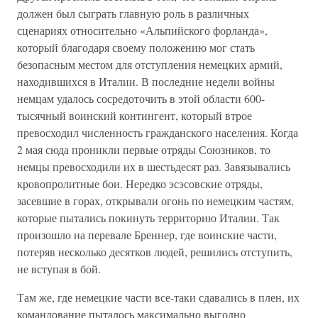
должен был сыграть главную роль в различных
сценариях относительно «Альпийского форланда»,
который благодаря своему положению мог стать
безопасным местом для отступления немецких армий,
находившихся в Италии. В последние недели войны
немцам удалось сосредоточить в этой области 600-
тысячный воинский контингент, который втрое
превосходил численность гражданского населения. Когда
2 мая сюда проникли первые отряды Союзников, то
немцы превосходили их в шестьдесят раз. Завязывались
кровопролитные бои. Нередко эсэсовские отряды,
засевшие в горах, открывали огонь по немецким частям,
которые пытались покинуть территорию Италии. Так
произошло на перевале Бреннер, где воинские части,
потеряв несколько десятков людей, решились отступить,
не вступая в бой.
Там же, где немецкие части все-таки сдавались в плен, их
командование пыталось максимально выгодно