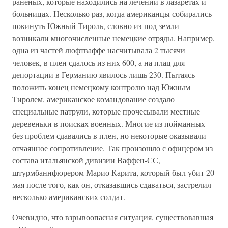
раненых, которые находились на лечении в лазаретах и
больницах. Несколько раз, когда американцы собирались
покинуть Южный Тироль, словно из-под земли
возникали многочисленные немецкие отряды. Например,
одна из частей люфтваффе насчитывала 2 тысячи
человек, в плен сдалось из них 600, а на плац для
депортации в Германию явилось лишь 230. Пытаясь
положить конец немецкому контролю над Южным
Тиролем, американское командование создало
специальные патрули, которые прочесывали местные
деревеньки в поисках военных. Многие из пойманных
без проблем сдавались в плен, но некоторые оказывали
отчаянное сопротивление. Так произошло с офицером из
состава итальянской дивизии Ваффен-СС,
штурмбаннфюрером Марио Карита, который был убит 20
мая после того, как он, отказавшись сдаваться, застрелил
несколько американских солдат.
Очевидно, что взрывоопасная ситуация, существовавшая