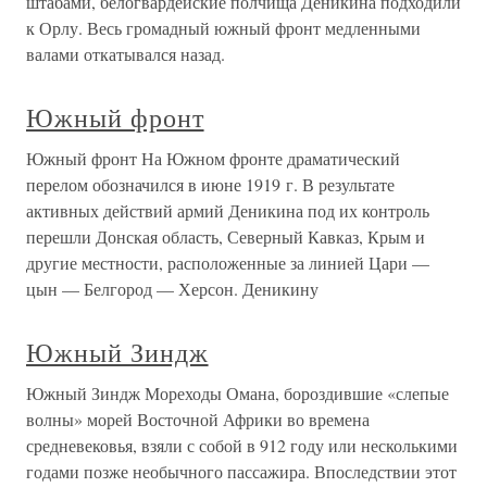
штабами, белогвардейские полчища Деникина подходили
к Орлу. Весь громадный южный фронт медленными
валами откатывался назад.
Южный фронт
Южный фронт На Южном фронте драматический
перелом обозначился в июне 1919 г. В результате
активных действий армий Деникина под их контроль
перешли Донская область, Северный Кавказ, Крым и
другие местности, расположенные за линией Цари —
цын — Белгород — Херсон. Деникину
Южный Зиндж
Южный Зиндж Мореходы Омана, бороздившие «слепые
волны» морей Восточной Африки во времена
средневековья, взяли с собой в 912 году или несколькими
годами позже необычного пассажира. Впоследствии этот