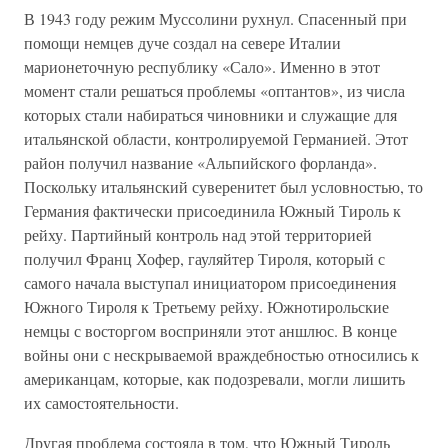
В 1943 году режим Муссолини рухнул. Спасенный при
помощи немцев дуче создал на севере Италии
марионеточную республику «Сало». Именно в этот
момент стали решаться проблемы «оптантов», из числа
которых стали набираться чиновники и служащие для
итальянской области, контролируемой Германией. Этот
район получил название «Альпийского форланда».
Поскольку итальянский суверенитет был условностью, то
Германия фактически присоединила Южный Тироль к
рейху. Партийный контроль над этой территорией
получил Франц Хофер, гауляйтер Тироля, который с
самого начала выступал инициатором присоединения
Южного Тироля к Третьему рейху. Южнотирольские
немцы с восторгом восприняли этот аншлюс. В конце
войны они с нескрываемой враждебностью относились к
американцам, которые, как подозревали, могли лишить
их самостоятельности.
Другая проблема состояла в том, что Южный Тироль