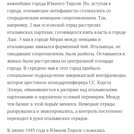
важнейшие города Южного Тироля. Но, вступая в
города, итальянские антифашисты столкнулись со
спорадическим немецким сопротивлением. Так,
например, 2 мая эсэсовский отряд расстрелял
итальянских партизан, готовящихся взять власть в городе
Лаас. 3 мая в городе Меран между немцами и
итальянцами завязался форменный бой. Итальянцы, не
ожидавшие сопротивления, были разбиты. Оставшиеся в
живых были расстреляны на центральной площади
города. В середине мая в этот город прибыло
специальное подразделение американской контрразведки,
которое арестовало штандартенфюрера СС Хорста
Эллера, обвинявшегося в расправе над итальянскими
партизанами и нарушении условий перемирия. Между
тем баланс в этой борьбе менялся. Немецкие отряды
разоружались и эвакуировались, а контроль постепенно
переходил в руки итальянских отрядов.
К июню 1945 года в Южном Тироле сложилась