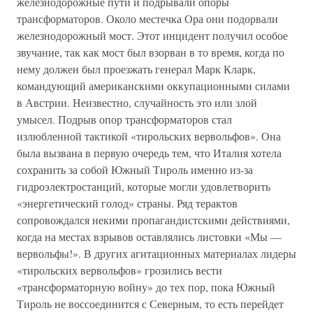
железнодорожные пути и подрывали опоры
трансформаторов. Около местечка Ора они подорвали
железнодорожный мост. Этот инцидент получил особое
звучание, так как мост был взорван в то время, когда по
нему должен был проезжать генерал Марк Кларк,
командующий американскими оккупационными силами
в Австрии. Неизвестно, случайность это или злой
умысел. Подрыв опор трансформаторов стал
излюбленной тактикой «тирольских вервольфов». Она
была вызвана в первую очередь тем, что Италия хотела
сохранить за собой Южный Тироль именно из-за
гидроэлектростанций, которые могли удовлетворить
«энергетический голод» страны. Ряд терактов
сопровождался некими пропагандистскими действиями,
когда на местах взрывов оставлялись листовки «Мы —
вервольфы!». В других агитационных материалах лидеры
«тирольских вервольфов» грозились вести
«трансформаторную войну» до тех пор, пока Южный
Тироль не воссоединится с Северным, то есть перейдет