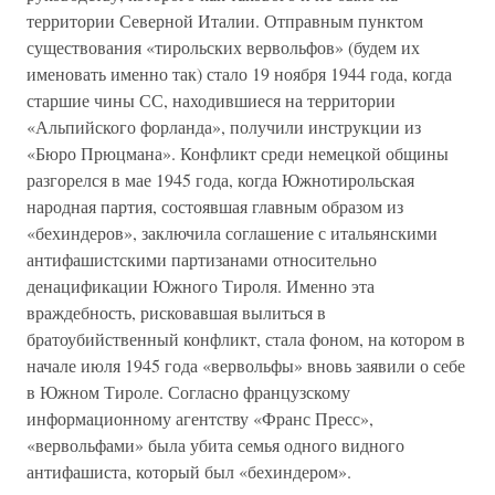
территории Северной Италии. Отправным пунктом
существования «тирольских вервольфов» (будем их
именовать именно так) стало 19 ноября 1944 года, когда
старшие чины СС, находившиеся на территории
«Альпийского форланда», получили инструкции из
«Бюро Прюцмана». Конфликт среди немецкой общины
разгорелся в мае 1945 года, когда Южнотирольская
народная партия, состоявшая главным образом из
«бехиндеров», заключила соглашение с итальянскими
антифашистскими партизанами относительно
денацификации Южного Тироля. Именно эта
враждебность, рисковавшая вылиться в
братоубийственный конфликт, стала фоном, на котором в
начале июля 1945 года «вервольфы» вновь заявили о себе
в Южном Тироле. Согласно французскому
информационному агентству «Франс Пресс»,
«вервольфами» была убита семья одного видного
антифашиста, который был «бехиндером».