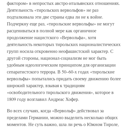
фактором» в непростых австро-итальянских отношениях.
Деятельность «тирольских вервольфов» не раз
подталкивала эти две страны едва ли не к войне.
Подчеркну еще раз, «тирольские вервольфы» не могут
расцениваться в полной мере как органичное
продолжение нацистского «Вервольфа», хотя
деятельность некоторых тирольских националистических
групп носила откровенно неофашистский характер. С
другой стороны, национал-социализм не мог быть
удобным идеологическим принципом для организации
сепаратистского террора. В 50–60-х годах «тирольские
вервольфы» попытались придать своему движению более
широкий характер, взывая к традициям
«освободительного тирольского движения», которое в
1809 году возглавил Андреас Хофер.
Во всех случаях, когда «Вервольф» действовал за
пределами Германии, можно выделить несколько общих
моментов. Не суть важно, шла ли речь о Южном Тироле,