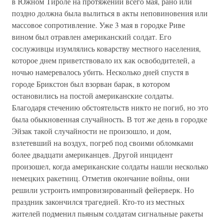
в Южном Тироле на протяжении всего мая, рано или
поздно должна была вылиться в акты неповиновения или
массовое сопротивление. Уже 3 мая в городке Риве
вином был отравлен американский солдат. Его
сослуживцы изумлялись коварству местного населения,
которое днем приветствовало их как освободителей, а
ночью намеревалось убить. Несколько дней спустя в
городе Брикстон был взорван барак, в котором
остановились на постой американские солдаты.
Благодаря стечению обстоятельств никто не погиб, но это
была обыкновенная случайность. В тот же день в городке
Эйзак такой случайности не произошло, и дом,
взлетевший на воздух, погреб под своими обломками
более двадцати американцев. Другой инцидент
произошел, когда американские солдаты нашли несколько
немецких ракетниц. Отметив окончание войны, они
решили устроить импровизированный фейерверк. Но
праздник закончился трагедией. Кто-то из местных
жителей подменил пьяным солдатам сигнальные ракеты