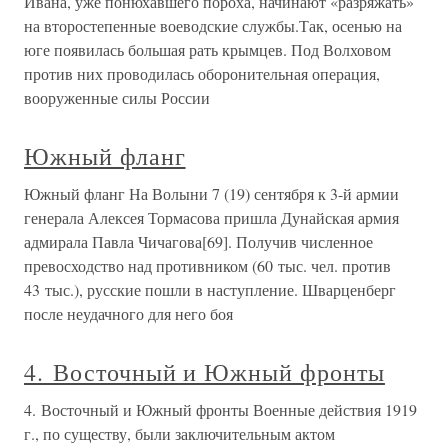
Ивана, уже понюхавшего пороха, начинают «разряжать»
на второстепенные воеводские службы.Так, осенью на
юге появилась большая рать крымцев. Под Волховом
против них проводилась оборонительная операция,
вооруженные силы России
Южный фланг
Южный фланг На Волыни 7 (19) сентября к 3-й армии
генерала Алексея Тормасова пришла Дунайская армия
адмирала Павла Чичагова[69]. Получив численное
превосходство над противником (60 тыс. чел. против
43 тыс.), русские пошли в наступление. Шварценберг
после неудачного для него боя
4. Восточный и Южный фронты
4. Восточный и Южный фронты Военные действия 1919
г., по существу, были заключительным актом