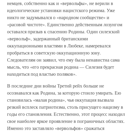
немцев, собственно как и «вервольфы», не верили в
идеологические установки нацистского режима. Уже
никто не задумывался о «народном сообществе» и
«расовой чистоте». Единственно действенным лозунгом
оставался призыв к спасению Родины. Один силезский
«вервольф», задержанный британскими
оккупационными властями в Любеке, намеревался
пробраться в советскую оккупационную зону.
Следователям он заявил, что ему была ненавистна сама
мысль, что «его прекрасная родина — Силезия будет
находиться под властью поляков».
В последние дни войны Третий рейх больше не
осознавался как Родина, за которую стоило умирать. Ею
становилась «малая родина», чья оккупация вызвала
резкий всплеск патриотизма, столь присущего нацизму в
годы его становления. Естественно, этот процесс находил
свое наиболее яркое проявление в пограничных областях.
Именно это заставляло «вервольфов» сражаться