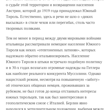
о судьбе этой территории и возвращении населения
Австрии, которой до 1919 года принадлежал Южный
Тироль. Естественно, здесь и речи не шло о «диких
высылках» в стиле чехов или перегибах, столь часто
творимых поляками.
Тем не менее в период между двумя мировыми войнами
итальянцы рассматривали немецкое население Южного
Тироля как неких «отевтоненных латинян», которых
надлежало обратно итальянизировать. Население
Южного Тироля в штыки встречало подобную политику
и в 30-х годах возлагало огромные надежды на Гитлера
как наиболее реального конкурента Муссолини. Однако
нацистский режим, несмотря на повышенную «заботу»
об этнических общинах немцев, проживавших за
рубежом, не был готов до конца отстаивать интересы
южных тирольцев, так как был заинтересован в
геополитическом союзе с Италией. Берлин явно
находился в затруднительном положении, выбирая между