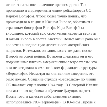
использовать свое численное превосходство. Так
произошло и с доверенным лицом рейхсфюрера СС
Карлом Вольфом. Чтобы более точно понять, что
происходило в те дни в Южном Тироле, обратимся к
страницам биографии Вольфа. Карл Вольф был
тирольцем, который всю свою жизнь надеялся вернуть
Южный Тироль в состав Австрии. Вольф очень рано был
вовлечен в подпольную деятельность австрийских
нацистов. Возможно, он занимался этим даже после
Второй мировой войны. Во время следствия он и его
подчиненные клялись американским следователям, что
они не создавали в «Альпийском форланде» структуры
«Вервольфа». Несмотря на клятвенные заверения, это
было ложью. Создание отрядов «Вервольфа» по линии
СС началось еще в конце 1944 года. В Северной Италии
шла активная вербовка и обучение будущих партизан.
Кроме того, в качестве саботажников активно
использовались ГЮ-«вервольфы». В Южном Тироле к