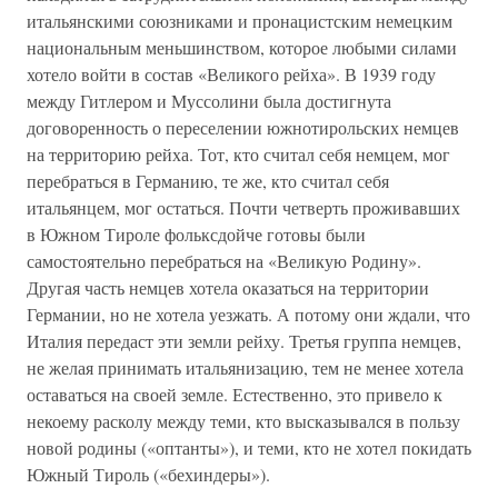
итальянскими союзниками и пронацистским немецким
национальным меньшинством, которое любыми силами
хотело войти в состав «Великого рейха». В 1939 году
между Гитлером и Муссолини была достигнута
договоренность о переселении южнотирольских немцев
на территорию рейха. Тот, кто считал себя немцем, мог
перебраться в Германию, те же, кто считал себя
итальянцем, мог остаться. Почти четверть проживавших
в Южном Тироле фольксдойче готовы были
самостоятельно перебраться на «Великую Родину».
Другая часть немцев хотела оказаться на территории
Германии, но не хотела уезжать. А потому они ждали, что
Италия передаст эти земли рейху. Третья группа немцев,
не желая принимать итальянизацию, тем не менее хотела
оставаться на своей земле. Естественно, это привело к
некоему расколу между теми, кто высказывался в пользу
новой родины («оптанты»), и теми, кто не хотел покидать
Южный Тироль («бехиндеры»).