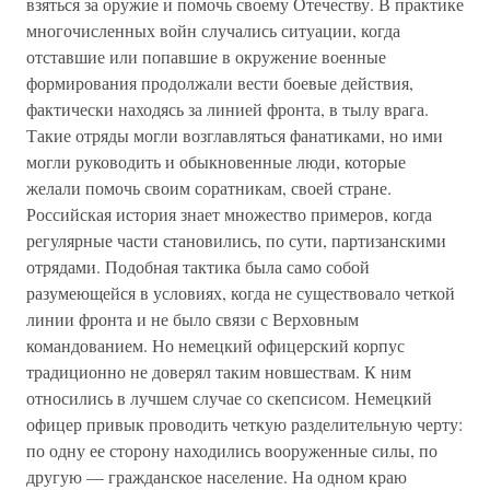
взяться за оружие и помочь своему Отечеству. В практике
многочисленных войн случались ситуации, когда
отставшие или попавшие в окружение военные
формирования продолжали вести боевые действия,
фактически находясь за линией фронта, в тылу врага.
Такие отряды могли возглавляться фанатиками, но ими
могли руководить и обыкновенные люди, которые
желали помочь своим соратникам, своей стране.
Российская история знает множество примеров, когда
регулярные части становились, по сути, партизанскими
отрядами. Подобная тактика была само собой
разумеющейся в условиях, когда не существовало четкой
линии фронта и не было связи с Верховным
командованием. Но немецкий офицерский корпус
традиционно не доверял таким новшествам. К ним
относились в лучшем случае со скепсисом. Немецкий
офицер привык проводить четкую разделительную черту:
по одну ее сторону находились вооруженные силы, по
другую — гражданское население. На одном краю