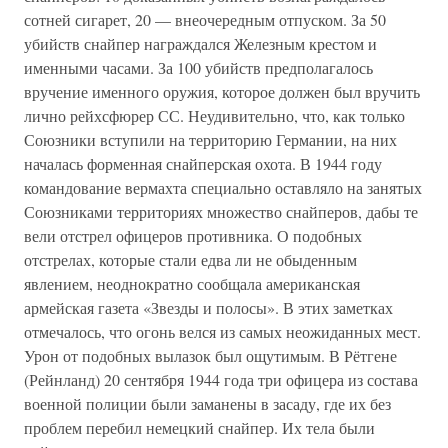
сотней сигарет, 20 — внеочередным отпуском. За 50
убийств снайпер награждался Железным крестом и
именными часами. За 100 убийств предполагалось
вручение именного оружия, которое должен был вручить
лично рейхсфюрер СС. Неудивительно, что, как только
Союзники вступили на территорию Германии, на них
началась форменная снайперская охота. В 1944 году
командование вермахта специально оставляло на занятых
Союзниками территориях множество снайперов, дабы те
вели отстрел офицеров противника. О подобных
отстрелах, которые стали едва ли не обыденным
явлением, неоднократно сообщала американская
армейская газета «Звезды и полосы». В этих заметках
отмечалось, что огонь велся из самых неожиданных мест.
Урон от подобных вылазок был ощутимым. В Рётгене
(Рейнланд) 20 сентября 1944 года три офицера из состава
военной полиции были заманены в засаду, где их без
проблем перебил немецкий снайпер. Их тела были