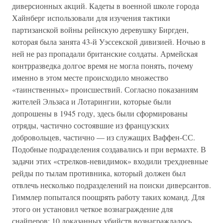
диверсионных акций. Кадеты в военной школе города
Хайнберг использовали для изучения тактики
партизанской войны рейнскую деревушку Биргден,
которая была занята 43-й Уэссекской дивизией. Ночью в
ней не раз пропадали британские солдаты. Армейская
контрразведка долгoe время не могла понять, почему
именно в этом месте происходило множество
«таинственных» происшествий. Согласно показаниям
жителей Эльзаса и Лотарингии, которые были
допрошены в 1945 году, здесь были сформированы
отряды, частично состоявшие из французских
добровольцев, частично — из служащих Ваффен-СС.
Подобные подразделения создавались и при вермахте. В
задачи этих «стрелков-невидимок» входили трехдневные
рейды по тылам противника, который должен был
отвлечь несколько подразделений на поиски диверсантов.
Гиммлер попытался поощрять работу таких команд. Для
этого он установил четкое вознаграждение для
снайперов: 10 доказанных убийств вознаграждалось