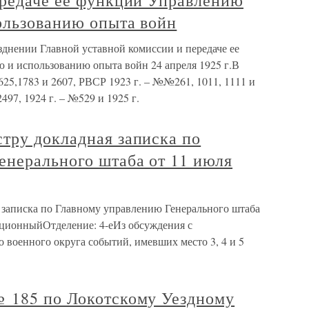
ередаче ее функций Управлению
ользованию опыта войн
нении Главной уставной комиссии и передаче ее
и использованию опыта войн 24 апреля 1925 г.В
25,1783 и 2607, РВСР 1923 г. – №№261, 1011, 1111 и
97, 1924 г. – №529 и 1925 г.
тру докладная записка по
енерального штаба от 11 июля
записка по Главному управлению Генерального штаба
ационныйОтделение: 4-еИз обсуждения с
 военного округа событий, имевших место 3, 4 и 5
 185 по Локотскому Уездному