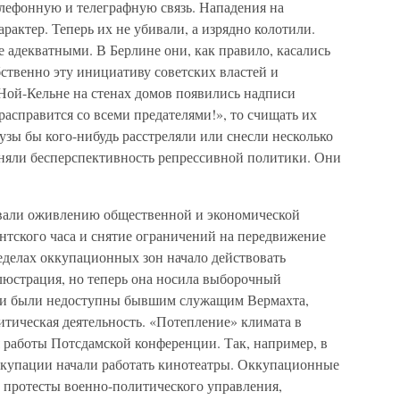
лефонную и телеграфную связь. Нападения на
рактер. Теперь их не убивали, а изрядно колотили.
 адекватными. В Берлине они, как правило, касались
твенно эту инициативу советских властей и
 Ной-Кельне на стенах домов появились надписи
асправится со всеми предателями!», то счищать их
ы бы кого-нибудь расстреляли или снесли несколько
оняли бесперспективность репрессивной политики. Они
вали оживлению общественной и экономической
нтского часа и снятие ограничений на передвижение
ределах оккупационных зон начало действовать
люстрация, но теперь она носила выборочный
уги были недоступны бывшим служащим Вермахта,
итическая деятельность. «Потепление» климата в
 работы Потсдамской конференции. Так, например, в
оккупации начали работать кинотеатры. Оккупационные
а протесты военно-политического управления,