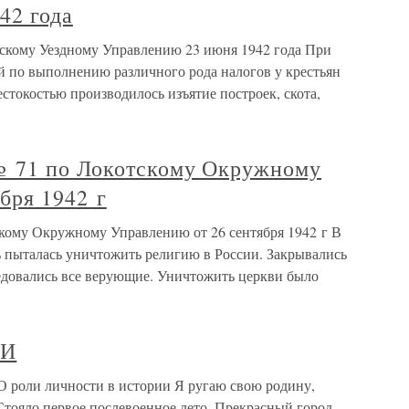
42 года
скому Уездному Управлению 23 июня 1942 года При
й по выполнению различного рода налогов у крестьян
естокостью производилось изъятие построек, скота,
№ 71 по Локотскому Окружному
бря 1942 г
кому Окружному Управлению от 26 сентября 1942 г В
ь пыталась уничтожить религию в России. Закрывались
едовались все верующие. Уничтожить церкви было
ЛИ
оли личности в истории Я ругаю свою родину,
Стояло первое послевоенное лето. Прекрасный город