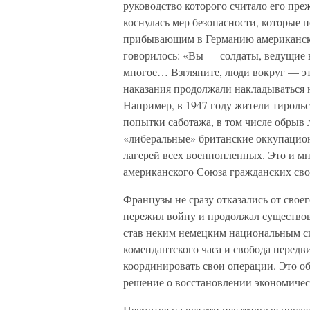
руководство которого считало его пре
коснулась мер безопасности, которые 
прибывающим в Германию американски
говорилось: «Вы — солдаты, ведущие в
многое… Взгляните, люди вокруг — эт
наказания продолжали накладываться 
Например, в 1947 году жители тироль
попытки саботажа, в том числе обрыв 
«либеральные» британские оккупацион
лагерей всех военнопленных. Это и мн
американского Союза гражданских сво
Французы не сразу отказались от своег
пережил войну и продолжал существов
став неким немецким национальным си
комендантского часа и свобода перед
координировать свои операции. Это об
решение о восстановлении экономичес
Несмотря на все эти негативные после