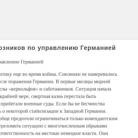
зников по управлению Германией
равлению Германией
итику еще во время войны, Союзники не намеревались
осле поражения Германии. В первые месяцы мирной
релы «вервольфов» и саботажников. Ситуация начала
 крайней мере, смертная казнь перестала быть
 прибегали военные суды. Если бы не бесчинства
ь о некоторой стабилизации в Западной Германии.
обще предпочли ограничиваться только комендантским
 переломить ситуацию с многочисленным обрывами
тветственность на местные немецкие власти. Они