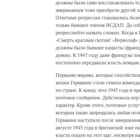
должны были сами восстанавливать те
американцев тоже приобрели другой ха
Ответные репрессии становились более
только бывших членов НСДАП. Да собс
репрессиейто назвать сложно. Когда в
«Смерть красным скотам! «Вервольф» р
должны были бывшие нацисты (француз
домов). К 1947 году даже французы п
постепенно передавали власть немцам.
Первыми мерами, которые способство
жизни Германии стали отмена коменда
по стране. К концу лета 1945 года в п
почтовое сообщение. Действовала пер
характер. Кроме этого, почтовые усл
которым также запрещалась любая пол
Германии наступило после завершения
августе 1945 года в британской зоне 
власти пошли на этот шаг, несмотря н