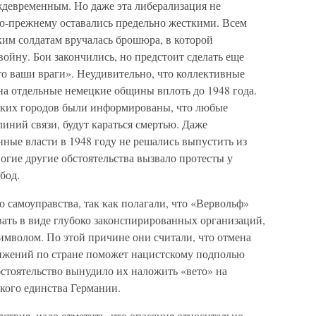
ждевременным. Но даже эта либерализация не
по-прежнему оставались предельно жесткими. Всем
м солдатам вручалась брошюра, в которой
ойну. Бои закончились, но предстоит сделать еще
о ваши враги». Неудивительно, что коллективные
на отдельные немецкие общины вплоть до 1948 года.
ских городов были информированы, что любые
линий связи, будут караться смертью. Даже
ные власти в 1948 году не решались выпустить из
огие другие обстоятельства вызвало протесты у
бод.
о самоуправства, так как полагали, что «Вервольф»
ать в виде глубоко законспирированных организаций,
мволом. По этой причине они считали, что отмена
вижений по стране поможет нацистскому подполью
стоятельство вынудило их наложить «вето» на
кого единства Германии.
дствия, надо отметить, что опасения относительно