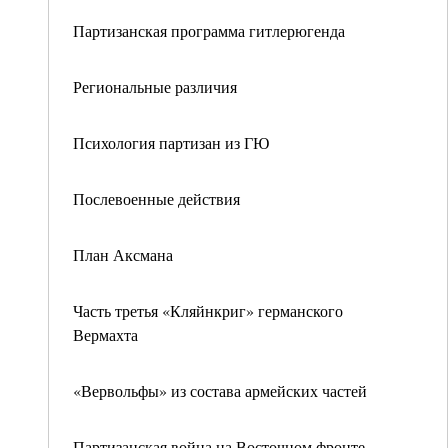
Партизанская программа гитлерюгенда
Региональные различия
Психология партизан из ГЮ
Послевоенные действия
План Аксмана
Часть третья «Кляйнкриг» германского
Вермахта
«Вервольфы» из состава армейских частей
Партизанская война на Восточном фронте