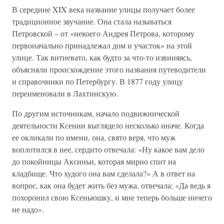
В середине XIX века название улицы получает более
традиционное звучание. Она стала называться
Петровской – от «некоего Андрея Петрова, которому
первоначально принадлежал дом и участок» на этой
улице. Так витиевато, как будто за что-то извиняясь,
объясняли происхождение этого названия путеводители
и справочники по Петербургу. В 1877 году улицу
переименовали в Лахтинскую.
По другим источникам, начало подвижнической
деятельности Ксении выглядело несколько иначе. Когда
ее окликали по имени, она, свято веря, что муж
воплотился в нее, сердито отвечала: «Ну какое вам дело
до покойницы Аксиньи, которая мирно спит на
кладбище. Что худого она вам сделала?» А в ответ на
вопрос, как она будет жить без мужа, отвечала: «Да ведь я
похоронил свою Ксеньюшку, и мне теперь больше ничего
не надо».