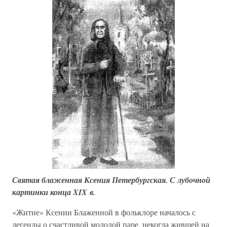
Святая блаженная Ксения Петербургская. С лубочной
картинки конца XIX в.
«Житие» Ксении Блаженной в фольклоре началось с
легенды о счастливой молодой паре, некогда жившей на