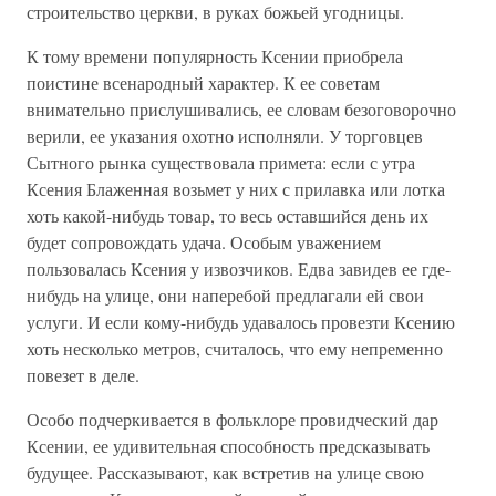
строительство церкви, в руках божьей угодницы.
К тому времени популярность Ксении приобрела
поистине всенародный характер. К ее советам
внимательно прислушивались, ее словам безоговорочно
верили, ее указания охотно исполняли. У торговцев
Сытного рынка существовала примета: если с утра
Ксения Блаженная возьмет у них с прилавка или лотка
хоть какой-нибудь товар, то весь оставшийся день их
будет сопровождать удача. Особым уважением
пользовалась Ксения у извозчиков. Едва завидев ее где-
нибудь на улице, они наперебой предлагали ей свои
услуги. И если кому-нибудь удавалось провезти Ксению
хоть несколько метров, считалось, что ему непременно
повезет в деле.
Особо подчеркивается в фольклоре провидческий дар
Ксении, ее удивительная способность предсказывать
будущее. Рассказывают, как встретив на улице свою