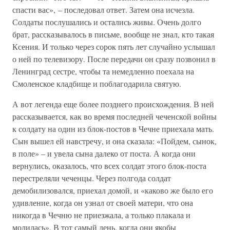
спасти вас», – последовал ответ. Затем она исчезла.
Солдаты послушались и остались живы. Очень долго
брат, рассказывалось в письме, вообще не знал, кто такая
Ксения. И только через сорок пять лет случайно услышал
о ней по телевизору. После передачи он сразу позвонил в
Ленинград сестре, чтобы та немедленно поехала на
Смоленское кладбище и поблагодарила святую.
А вот легенда еще более позднего происхождения. В ней
рассказывается, как во время последней чеченской войны
к солдату на один из блок-постов в Чечне приехала мать.
Сын вышел ей навстречу, и она сказала: «Пойдем, сынок,
в поле» – и увела сына далеко от поста. А когда они
вернулись, оказалось, что всех солдат этого блок-поста
перестреляли чеченцы. Через полгода солдат
демобилизовался, приехал домой, и «каково же было его
удивление, когда он узнал от своей матери, что она
никогда в Чечню не приезжала, а только плакала и
молилась». В тот самый день, когда они якобы