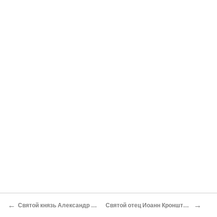
←
→
Святой князь Александр Невский
Святой отец Иоанн Кронштадтский