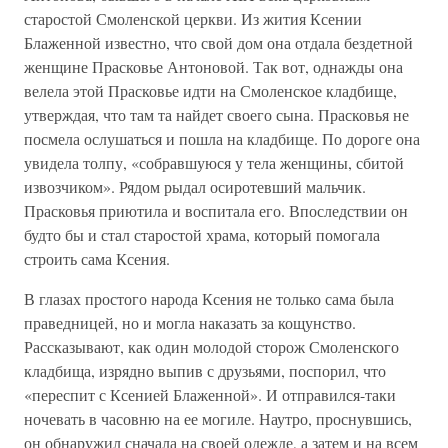
старостой Смоленской церкви. Из жития Ксении
Блаженной известно, что свой дом она отдала бездетной
женщине Прасковье Антоновой. Так вот, однажды она
велела этой Прасковье идти на Смоленское кладбище,
утверждая, что там та найдет своего сына. Прасковья не
посмела ослушаться и пошла на кладбище. По дороге она
увидела толпу, «собравшуюся у тела женщины, сбитой
извозчиком». Рядом рыдал осиротевший мальчик.
Прасковья приютила и воспитала его. Впоследствии он
будто бы и стал старостой храма, который помогала
строить сама Ксения.
В глазах простого народа Ксения не только сама была
праведницей, но и могла наказать за кощунство.
Рассказывают, как один молодой сторож Смоленского
кладбища, изрядно выпив с друзьями, поспорил, что
«переспит с Ксенией Блаженной». И отправился-таки
ночевать в часовню на ее могиле. Наутро, проснувшись,
он обнаружил сначала на своей одежде, а затем и на всем