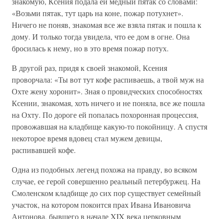
знакомую, Ксения подала ей медный пятак со словами:
«Возьми пятак, тут царь на коне, пожар потухнет».
Ничего не поняв, знакомая все же взяла пятак и пошла к
дому. И только тогда увидела, что ее дом в огне. Она
бросилась к нему, но в это время пожар потух.
В другой раз, придя к своей знакомой, Ксения
проворчала: «Ты вот тут кофе распиваешь, а твой муж на
Охте жену хоронит». Зная о провидческих способностях
Ксении, знакомая, хоть ничего и не поняла, все же пошла
на Охту. По дороге ей попалась похоронная процессия,
провожавшая на кладбище какую-то покойницу. А спустя
некоторое время вдовец стал мужем девицы,
распивавшей кофе.
Одна из подобных легенд похожа на правду, во всяком
случае, ее герой совершенно реальный петербуржец. На
Смоленском кладбище до сих пор существует семейный
участок, на котором покоится прах Ивана Ивановича
Антонова, бывшего в начале XIX века церковным