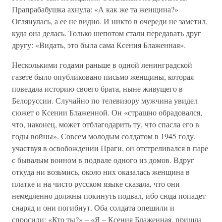
Прапрабабушка ахнула: «А как же та женщина?»
Оглянулась, а ее не видно. И никто в очереди не заметил,
куда она делась. Только шепотом стали передавать друг
другу: «Видать, это была сама Ксения Блаженная».
Несколькими годами раньше в одной ленинградской
газете было опубликовано письмо женщины, которая
поведала историю своего брата, ныне живущего в
Белоруссии. Случайно по телевизору мужчина увидел
сюжет о Ксении Блаженной. Он «страшно обрадовался,
что, наконец, может отблагодарить ту, что спасла его в
годы войны». Совсем молодым солдатом в 1945 году,
участвуя в освобождении Праги, он отстреливался в паре
с бывалым воином в подвале одного из домов. Вдруг
откуда ни возьмись, около них оказалась женщина в
платке и на чисто русском языке сказала, что они
немедленно должны покинуть подвал, ибо сюда попадет
снаряд и они погибнут. Оба солдата опешили и
спросили: «Кто ты?» – «Я – Ксения Блаженная, пришла