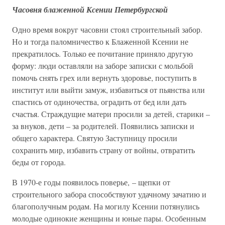
Часовня блаженной Ксении Петербургской
Одно время вокруг часовни стоял строительный забор.
Но и тогда паломничество к Блаженной Ксении не
прекратилось. Только ее почитание приняло другую
форму: люди оставляли на заборе записки с мольбой
помочь снять грех или вернуть здоровье, поступить в
институт или выйти замуж, избавиться от пьянства или
спастись от одиночества, оградить от бед или дать
счастья. Страждущие матери просили за детей, старики –
за внуков, дети – за родителей. Появились записки и
общего характера. Святую Заступницу просили
сохранить мир, избавить страну от войны, отвратить
беды от города.
В 1970-е годы появилось поверье, – щепки от
строительного забора способствуют удачному зачатию и
благополучным родам. На могилу Ксении потянулись
молодые одинокие женщины и юные пары. Особенным