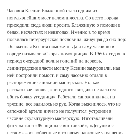
Часовня Ксении Блаженной стала одним из
популярнейших мест паломничества. Со всего города
приходили сюда люди просить Блаженную о помощи в
бедах, несчастьях и невзгодах. Именно в то время
появилась петербургская пословица, живущая до сих пор:
«Блаженная Ксения поможет». Да и саму часовню в
городе называли «Скорая помощница». В 1960-х годах, в
период очередной волны гонений на церковь,
ленинградские власти могилу Ксении замуровали, над
ней построили помост, и саму часовню отдали в
распоряжение сапожной мастерской. Но, как
рассказывает молва, «ни одного гвоздика не дала им
вбить божья угодница». Работали сапожники как на
трясине, все валилось из рук. Когда выяснилось, что из
сапожной артели ничего не получится, устроили в
часовне скульптурную мастерскую. Изготавливали
фигуры типа «Женщины с винтовкой», «Девушки с
веслом» – излюбленные в то время парковые украшения.