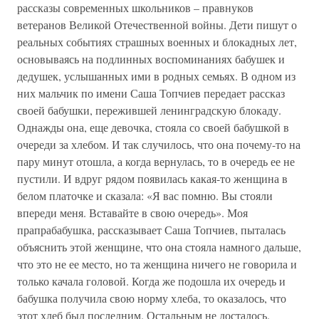
рассказы современных школьников – правнуков
ветеранов Великой Отечественной войны. Дети пишут о
реальных событиях страшных военных и блокадных лет,
основываясь на подлинных воспоминаниях бабушек и
дедушек, услышанных ими в родных семьях. В одном из
них мальчик по имени Саша Топчиев передает рассказ
своей бабушки, пережившей ленинградскую блокаду.
Однажды она, еще девочка, стояла со своей бабушкой в
очереди за хлебом. И так случилось, что она почему-то на
пару минут отошла, а когда вернулась, то в очередь ее не
пустили. И вдруг рядом появилась какая-то женщина в
белом платочке и сказала: «Я вас помню. Вы стояли
впереди меня. Вставайте в свою очередь». Моя
прапрабабушка, рассказывает Саша Топчиев, пыталась
объяснить этой женщине, что она стояла намного дальше,
что это не ее место, но та женщина ничего не говорила и
только качала головой. Когда же подошла их очередь и
бабушка получила свою норму хлеба, то оказалось, что
этот хлеб был последним. Остальным не досталось.