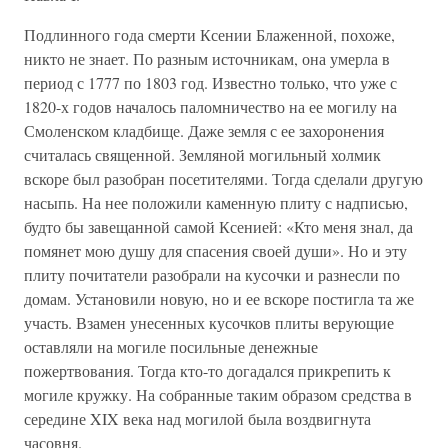
Подлинного года смерти Ксении Блаженной, похоже,
никто не знает. По разным источникам, она умерла в
период с 1777 по 1803 год. Известно только, что уже с
1820-х годов началось паломничество на ее могилу на
Смоленском кладбище. Даже земля с ее захоронения
считалась священной. Земляной могильный холмик
вскоре был разобран посетителями. Тогда сделали другую
насыпь. На нее положили каменную плиту с надписью,
будто бы завещанной самой Ксенией: «Кто меня знал, да
помянет мою душу для спасения своей души». Но и эту
плиту почитатели разобрали на кусочки и разнесли по
домам. Установили новую, но и ее вскоре постигла та же
участь. Взамен унесенных кусочков плиты верующие
оставляли на могиле посильные денежные
пожертвования. Тогда кто-то догадался прикрепить к
могиле кружку. На собранные таким образом средства в
середине XIX века над могилой была воздвигнута
часовня.