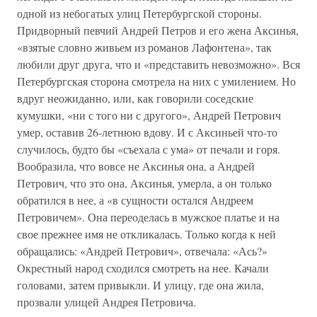
одной из небогатых улиц Петербургской стороны.
Придворный певчий Андрей Петров и его жена Аксинья,
«взятые словно живьем из романов Лафонтена», так
любили друг друга, что и «представить невозможно». Вся
Петербургская сторона смотрела на них с умилением. Но
вдруг неожиданно, или, как говорили соседские
кумушки, «ни с того ни с другого», Андрей Петрович
умер, оставив 26-летнюю вдову. И с Аксиньей что-то
случилось, будто бы «съехала с ума» от печали и горя.
Вообразила, что вовсе не Аксинья она, а Андрей
Петрович, что это она, Аксинья, умерла, а он только
обратился в нее, а «в сущности остался Андреем
Петровичем». Она переоделась в мужское платье и на
свое прежнее имя не откликалась. Только когда к ней
обращались: «Андрей Петрович», отвечала: «Ась?»
Окрестный народ сходился смотреть на нее. Качали
головами, затем привыкли. И улицу, где она жила,
прозвали улицей Андрея Петровича.