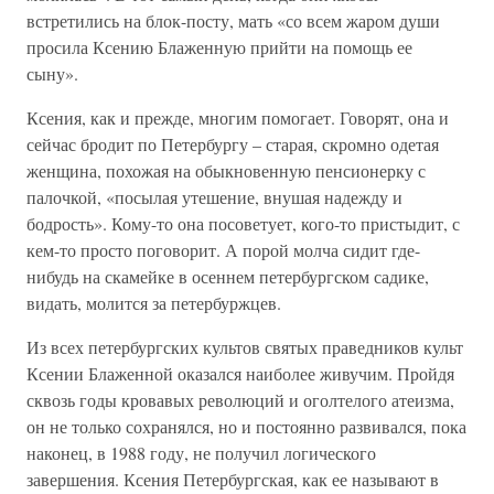
встретились на блок-посту, мать «со всем жаром души
просила Ксению Блаженную прийти на помощь ее
сыну».
Ксения, как и прежде, многим помогает. Говорят, она и
сейчас бродит по Петербургу – старая, скромно одетая
женщина, похожая на обыкновенную пенсионерку с
палочкой, «посылая утешение, внушая надежду и
бодрость». Кому-то она посоветует, кого-то пристыдит, с
кем-то просто поговорит. А порой молча сидит где-
нибудь на скамейке в осеннем петербургском садике,
видать, молится за петербуржцев.
Из всех петербургских культов святых праведников культ
Ксении Блаженной оказался наиболее живучим. Пройдя
сквозь годы кровавых революций и оголтелого атеизма,
он не только сохранялся, но и постоянно развивался, пока
наконец, в 1988 году, не получил логического
завершения. Ксения Петербургская, как ее называют в