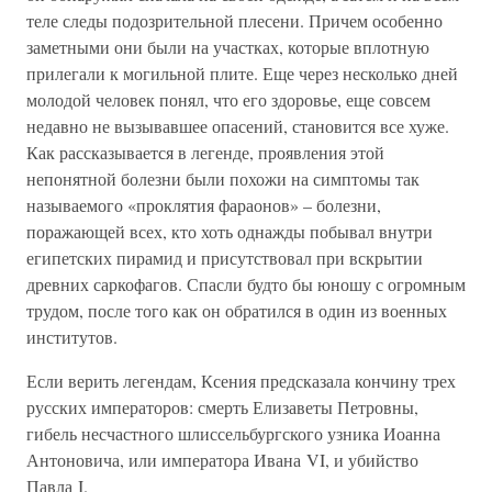
теле следы подозрительной плесени. Причем особенно
заметными они были на участках, которые вплотную
прилегали к могильной плите. Еще через несколько дней
молодой человек понял, что его здоровье, еще совсем
недавно не вызывавшее опасений, становится все хуже.
Как рассказывается в легенде, проявления этой
непонятной болезни были похожи на симптомы так
называемого «проклятия фараонов» – болезни,
поражающей всех, кто хоть однажды побывал внутри
египетских пирамид и присутствовал при вскрытии
древних саркофагов. Спасли будто бы юношу с огромным
трудом, после того как он обратился в один из военных
институтов.
Если верить легендам, Ксения предсказала кончину трех
русских императоров: смерть Елизаветы Петровны,
гибель несчастного шлиссельбургского узника Иоанна
Антоновича, или императора Ивана VI, и убийство
Павла I.