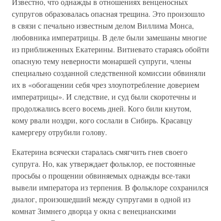
Известно, что однажды в отношениях венценосных
супругов образовалась опасная трещина. Это произошло
в связи с печально известным делом Виллима Монса,
любовника императрицы. В деле были замешаны многие
из приближенных Екатерины. Витиевато стараясь обойти
опасную тему неверности монаршей супруги, члены
специально созданной следственной комиссии обвиняли
их в «обогащении себя чрез злоупотребление доверием
императрицы». И следствие, и суд были скоротечны и
продолжались всего восемь дней. Кого били кнутом,
кому рвали ноздри, кого сослали в Сибирь. Красавцу
камергеру отрубили голову.
Екатерина всячески старалась смягчить гнев своего
супруга. Но, как утверждает фольклор, ее постоянные
просьбы о прощении обвиняемых однажды все-таки
вывели императора из терпения. В фольклоре сохранился
диалог, произошедший между супругами в одной из
комнат Зимнего дворца у окна с венецианскими