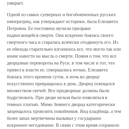
умирает.
Одной из самых суеверных и богобоязненных русских
императриц, как утверждают историки, была Елизавета
Петровна. Ее постоянно мучили призраки
надвигающейся смерти. Она искренне боялась своего
смертного часа и старалась всячески отодвинуть его. Из
ее обихода старательно изгонялось все, что могло так или
иначе навести на мысль о смерти. Помня о том, что все
дворцовые перевороты на Руси, в том числе и тот, что
привел к власти ее, совершались ночью, Елизавета
боялась этого времени суток, и ночь во дворце
искусственно превращалась в день. Дворец освещался
множеством свечей. Все придворные должны были
бодрствовать. При дворе нельзя было появляться в
темных платьях. Мимо Зимнего дворца категорически
запрещалось провозить покойников. Вид кладбища, а тем
более запах мертвечины вызывал у государыни
искреннее негодование. В связи с этим время сохранило