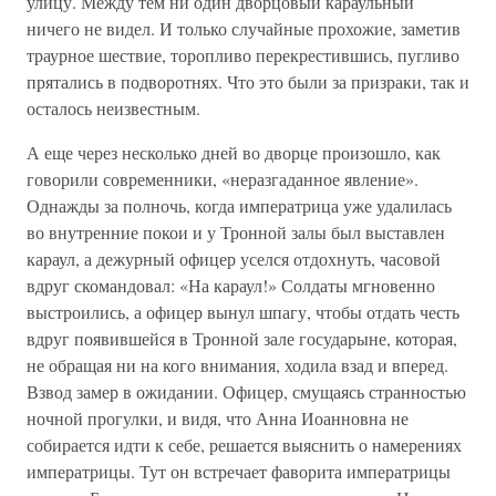
улицу. Между тем ни один дворцовый караульный
ничего не видел. И только случайные прохожие, заметив
траурное шествие, торопливо перекрестившись, пугливо
прятались в подворотнях. Что это были за призраки, так и
осталось неизвестным.
А еще через несколько дней во дворце произошло, как
говорили современники, «неразгаданное явление».
Однажды за полночь, когда императрица уже удалилась
во внутренние покои и у Тронной залы был выставлен
караул, а дежурный офицер уселся отдохнуть, часовой
вдруг скомандовал: «На караул!» Солдаты мгновенно
выстроились, а офицер вынул шпагу, чтобы отдать честь
вдруг появившейся в Тронной зале государыне, которая,
не обращая ни на кого внимания, ходила взад и вперед.
Взвод замер в ожидании. Офицер, смущаясь странностью
ночной прогулки, и видя, что Анна Иоанновна не
собирается идти к себе, решается выяснить о намерениях
императрицы. Тут он встречает фаворита императрицы