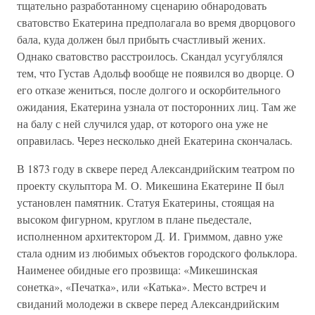
тщательно разработанному сценарию обнародовать
сватовство Екатерина предполагала во время дворцового
бала, куда должен был прибыть счастливый жених.
Однако сватовство расстроилось. Скандал усугублялся
тем, что Густав Адольф вообще не появился во дворце. О
его отказе жениться, после долгого и оскорбительного
ожидания, Екатерина узнала от посторонних лиц. Там же
на балу с ней случился удар, от которого она уже не
оправилась. Через несколько дней Екатерина скончалась.
В 1873 году в сквере перед Александрийским театром по
проекту скульптора М. О. Микешина Екатерине II был
установлен памятник. Статуя Екатерины, стоящая на
высоком фигурном, круглом в плане пьедестале,
исполненном архитектором Д. И. Гриммом, давно уже
стала одним из любимых объектов городского фольклора.
Наименее обидные его прозвища: «Микешинская
сонетка», «Печатка», или «Катька». Место встреч и
свиданий молодежи в сквере перед Александрийским