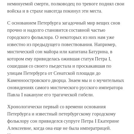
неминуемой смерти, полководец по тревоге поднял свои
войска и в страхе навсегда покинул эти места.
С основанием Петербурга загадочный мир вещих снов
прочно и надолго становится составной частью
городского фольклора. О некоторых из них нам уже
известно из предыдущего повествования. Например,
мистический сон майора или капитана Батурина, в
котором ему привиделась ожившая статуя Петра I,
сошедшая со своего пьедестала и проскакавшая по
улицам Петербурга от Сенатской площади до
Каменноостровского дворца. Знаем мы и о мучительных
сновидениях самого мистического русского императора
Павла I накануне его трагической гибели.
Хронологически первый со времени основания
Петербурга и известный петербургскому городскому
фольклору сон привиделся супруге Петра I Екатерине
Алексеевне, когда она еще не была императрицей.