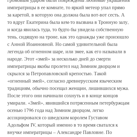
императрицы в ее комнате, то яркий метеор упал прямо
за каретой, в которую она должна была вот-вот сесть. А
то вдруг Екатерина была кем-то вызвана в Тронную залу,
и когда явилась туда, то будто бы увидела собственную
тень, сидящую на троне, как это однажды уже произошло
с Анной Иоанновной. Но самой удивительной была
легенда об огненном шаре, или змее, как его называли в
народе. Этот «змей» за несколько дней до смерти
императрицы якобы пролетел над Зимним дворцом и
скрылся за Петропавловской крепостью. Такой
«огненный змей», согласно древнерусским языческим
традициям, обычно посещал женщин, лишившихся мужа.
После этого они начинали сохнуть и в конце концов
умирали. «Змей», явившийся потрясенным петербуржцам
осенью 1796 года над Зимним дворцом, легко
ассоциировался со шведским королем Густавом
Адольфом IV, который именно в то время сватался к
внучке императрицы – Александре Павловне. По