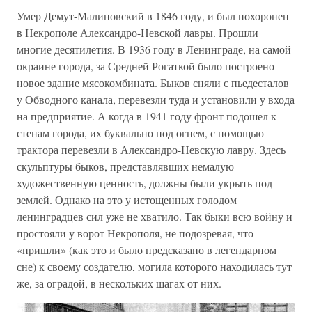
Умер Демут-Малиновский в 1846 году, и был похоронен
в Некрополе Александро-Невской лавры. Прошли
многие десятилетия. В 1936 году в Ленинграде, на самой
окраине города, за Средней Рогаткой было построено
новое здание мясокомбината. Быков сняли с пьедесталов
у Обводного канала, перевезли туда и установили у входа
на предприятие. А когда в 1941 году фронт подошел к
стенам города, их буквально под огнем, с помощью
трактора перевезли в Александро-Невскую лавру. Здесь
скульптуры быков, представлявших немалую
художественную ценность, должны были укрыть под
землей. Однако на это у истощенных голодом
ленинградцев сил уже не хватило. Так быки всю войну и
простояли у ворот Некрополя, не подозревая, что
«пришли» (как это и было предсказано в легендарном
сне) к своему создателю, могила которого находилась тут
же, за оградой, в нескольких шагах от них.