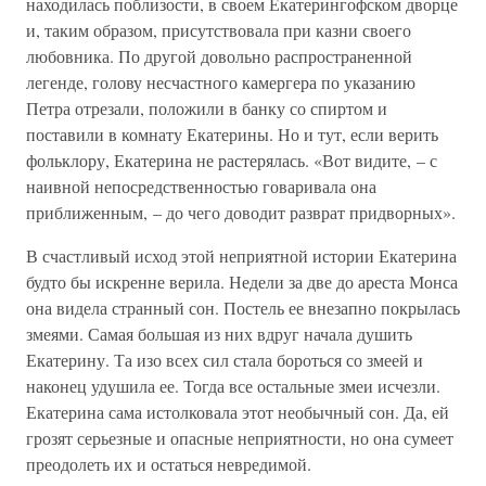
находилась поблизости, в своем Екатерингофском дворце
и, таким образом, присутствовала при казни своего
любовника. По другой довольно распространенной
легенде, голову несчастного камергера по указанию
Петра отрезали, положили в банку со спиртом и
поставили в комнату Екатерины. Но и тут, если верить
фольклору, Екатерина не растерялась. «Вот видите, – с
наивной непосредственностью говаривала она
приближенным, – до чего доводит разврат придворных».
В счастливый исход этой неприятной истории Екатерина
будто бы искренне верила. Недели за две до ареста Монса
она видела странный сон. Постель ее внезапно покрылась
змеями. Самая большая из них вдруг начала душить
Екатерину. Та изо всех сил стала бороться со змеей и
наконец удушила ее. Тогда все остальные змеи исчезли.
Екатерина сама истолковала этот необычный сон. Да, ей
грозят серьезные и опасные неприятности, но она сумеет
преодолеть их и остаться невредимой.