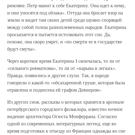
римляне. Петр манит к себе Екатерину. Она идет к нему,
и они уносятся под облака». Оттуда она бросает взор на
землю и видит там своих детей среди шумно спорящей
между собой толпы разноплеменных народов. Екатерина
просыпается и пытается истолковать этот сон. Да,
похоже, она скоро умрет, и «по смерти ее в государстве
будут смуты».
Через короткое время Екатерина I скончалась, то ли от
«сильного ревматизма», то ли от «нарыва в легких».
Правда, появились и другие слухи. Так, в народе
говорили о какой-то «обсахаренной груше, которая была
отравлена и поднесена ей графом Девиером».
Из других снов, рассказы о которых хранятся в арсенале
петербургского городского фольклора, известно ночное
видение архитектора Огюста Монферрана. Согласно
одной из современных литературных легенд, еще во
время подготовки к отъезду из Франции однажды во сне