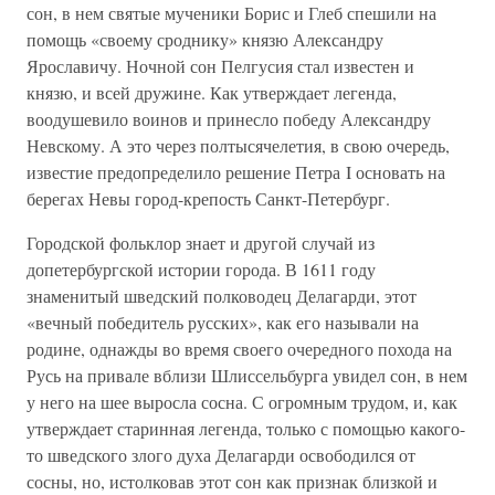
сон, в нем святые мученики Борис и Глеб спешили на
помощь «своему сроднику» князю Александру
Ярославичу. Ночной сон Пелгусия стал известен и
князю, и всей дружине. Как утверждает легенда,
воодушевило воинов и принесло победу Александру
Невскому. А это через полтысячелетия, в свою очередь,
известие предопределило решение Петра I основать на
берегах Невы город-крепость Санкт-Петербург.
Городской фольклор знает и другой случай из
допетербургской истории города. В 1611 году
знаменитый шведский полководец Делагарди, этот
«вечный победитель русских», как его называли на
родине, однажды во время своего очередного похода на
Русь на привале вблизи Шлиссельбурга увидел сон, в нем
у него на шее выросла сосна. С огромным трудом, и, как
утверждает старинная легенда, только с помощью какого-
то шведского злого духа Делагарди освободился от
сосны, но, истолковав этот сон как признак близкой и