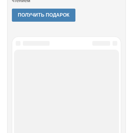
чтением
ПОЛУЧИТЬ ПОДАРОК
Читайте также
Призраки
Призраки Когда нет строгих правил престолонаследия,
самозванцы начинают ходить толпами. Одних
Лжедмитриев, «чудесно спасшихся» царевичей,
насчитывают до сотни.Был даже «потомок Лжедмитрия».
В ходе Смуты Марина Мнишек, жена Дмитрия
Ивановича (Лжедмитрия I), «признает»