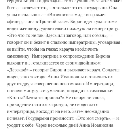
герцога Бирона и докладывает о случившемся. «Не может
быть, – отвечает тот, – я только что от государыни. Она
ушла в спальню». – «Взгляните сами, – возражает
офицер, – она в Тронной зале». Бирон идет туда и тоже
видит женщину, удивительно похожую на императрицу.
«Это что-то не так. Здесь или заговор, или обман», –
говорит он и бежит в спальню императрицы, уговаривая
ее выйти, чтобы на глазах караула изобличить
самозванку. Императрица в сопровождении Бирона
выходит и… сталкивается со своим двойником.
«Дерзкая!» – говорит Бирон и вызывает караул. Солдаты
видят, как стоят две Анны Иоанновны и отличить их
друг от друга совершенно невозможно. Императрица,
постояв минуту в изумлении, подходит к самозванке:
«Кто ты? Зачем ты пришла?» Не говоря ни слова,
привидение пятится к трону и, не сводя глаз с
императрицы, восходит на него. Затем неожиданно
исчезает. Государыня произносит: «Это моя смерть», – и
уходит к себе. Через несколько дней Анна Иоанновна