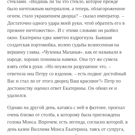
стеклами. «Видишь ли ты это стекло, которое прежде
было ничтожным материалом, а теперь, облагороженное
огнем, стало украшением дворца? – сказал император. –
Достаточно одного удара моей руки, чтоб обратить его в
прежнее ничтожество». И с этими словами он разбил
окно. Екатерина едва заметно вздрогнула. Бывшая
солдатская портомойка, волею судьбы вознесенная на
вершину славы, «Чухонка Маланья», как ее называли в
народе, хорошо понимала намеки. Она тут же сумела
взять себя в руки. «Но неужели разрушение это, –
ответила она Петру со вздохом, – есть подвиг достойный
Вас и стал ли от этого дворец Ваш красивее?» Петр по
достоинству оценил ответ Екатерины. Он обнял ее и
удалился.
Однако на другой день, катаясь с ней в фаэтоне, проехал
очень близко от столба, к которому была пригвождена
голова Монса. Впрочем, есть легенда, согласно которой, в
день казни Виллима Монса Екатерина, таясь от супруга,