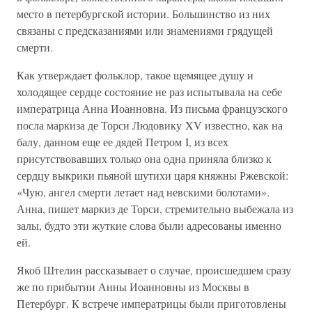
место в петербургской истории. Большинство из них
связаны с предсказаниями или знамениями грядущей
смерти.
Как утверждает фольклор, такое щемящее душу и
холодящее сердце состояние не раз испытывала на себе
императрица Анна Иоанновна. Из письма французского
посла маркиза де Торси Людовику XV известно, как на
балу, данном еще ее дядей Петром I, из всех
присутствовавших только она одна приняла близко к
сердцу выкрики пьяной шутихи царя княжны Ржевской:
«Чую, ангел смерти летает над невскими болотами».
Анна, пишет маркиз де Торси, стремительно выбежала из
залы, будто эти жуткие слова были адресованы именно
ей.
Якоб Штелин рассказывает о случае, происшедшем сразу
же по прибытии Анны Иоанновны из Москвы в
Петербург. К встрече императрицы были приготовлены