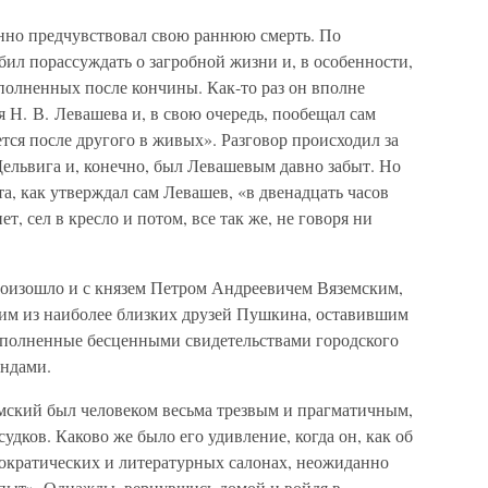
янно предчувствовал свою раннюю смерть. По
ил порассуждать о загробной жизни и, в особенности,
полненных после кончины. Как-то раз он вполне
ля Н. В. Левашева и, в свою очередь, пообещал сам
ется после другого в живых». Разговор происходил за
Дельвига и, конечно, был Левашевым давно забыт. Но
та, как утверждал сам Левашев, «в двенадцать часов
т, сел в кресло и потом, все так же, не говоря ни
оизошло и с князем Петром Андреевичем Вяземским,
им из наиболее близких друзей Пушкина, оставившим
еполненные бесценными свидетельствами городского
ендами.
мский был человеком весьма трезвым и прагматичным,
дков. Каково же было его удивление, когда он, как об
тократических и литературных салонах, неожиданно
пыт». Однажды, вернувшись домой и войдя в