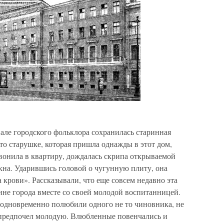
нале городского фольклора сохранилась старинная
-то старушке, которая пришла однажды в этот дом,
вонила в квартиру, дождалась скрипа открываемой
кна. Ударившись головой о чугунную плиту, она
а крови». Рассказывали, что еще совсем недавно эта
ине города вместе со своей молодой воспитанницей.
и одновременно полюбили одного не то чиновника, не
, предпочел молодую. Влюбленные повенчались и