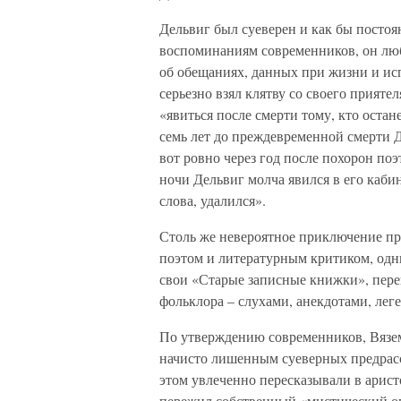
Дельвиг был суеверен и как бы посто
воспоминаниям современников, он люб
об обещаниях, данных при жизни и ис
серьезно взял клятву со своего прияте
«явиться после смерти тому, кто остан
семь лет до преждевременной смерти 
вот ровно через год после похорон поэ
ночи Дельвиг молча явился в его кабине
слова, удалился».
Столь же невероятное приключение пр
поэтом и литературным критиком, одн
свои «Старые записные книжки», пер
фольклора – слухами, анекдотами, лег
По утверждению современников, Вязе
начисто лишенным суеверных предрассу
этом увлеченно пересказывали в арис
пережил собственный «мистический о