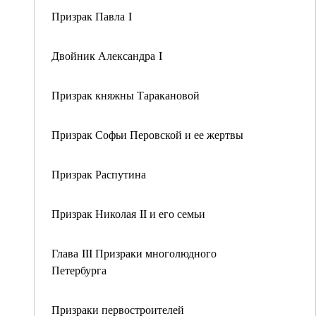
Призрак Павла I
Двойник Александра I
Призрак княжны Таракановой
Призрак Софьи Перовской и ее жертвы
Призрак Распутина
Призрак Николая II и его семьи
Глава III Призраки многолюдного
Петербурга
Призраки первостроителей