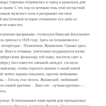
ажды старушка отправилась в город и разыскала дом
 знаем. С тех пор по вечерам тень этой несчастной
ильцов мужского пола и раскрывает им свои
ой мистической истории отношение кто-либо из
м не известно.
селенным призраками, столкнулся Николай Васильевич
оль приехал в 1828 году. Здесь он познакомился с
 литературы – Пушкиным, Жуковским. Однако здесь
чи. Впал в отчаянье, уничтожил неудавшуюся поэму
ербургскому фольклору той поры, писатель сжег и
рбургу был известен смешной анекдот, согласно
ковскому, чтобы спросить мнение о своей новой
ский любил хорошо покушать, причем любимыми
а, – Гоголь стал читать. Жуковский, любивший
осил вашей критики… Ваш сон – лучшая критика», –
ись.
 улице. В описываемое нами время дом принадлежал
 мастеру Иоганну Альберту Иохиму. Этот дом никогда