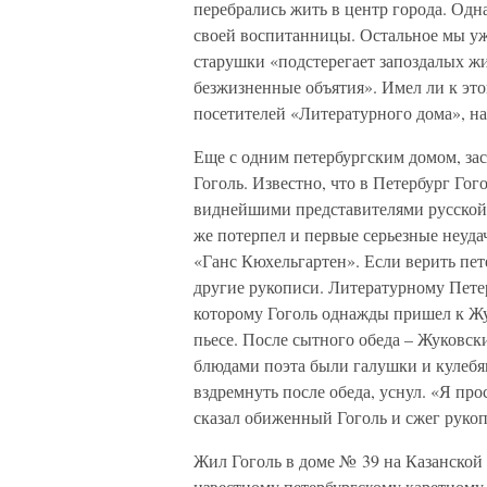
перебрались жить в центр города. Одн
своей воспитанницы. Остальное мы уже
старушки «подстерегает запоздалых ж
безжизненные объятия». Имел ли к эт
посетителей «Литературного дома», на
Еще с одним петербургским домом, за
Гоголь. Известно, что в Петербург Гог
виднейшими представителями русской
же потерпел и первые серьезные неуда
«Ганс Кюхельгартен». Если верить пет
другие рукописи. Литературному Пете
которому Гоголь однажды пришел к Жу
пьесе. После сытного обеда – Жуков
блюдами поэта были галушки и кулебяк
вздремнуть после обеда, уснул. «Я пр
сказал обиженный Гоголь и сжег рукоп
Жил Гоголь в доме № 39 на Казанской
известному петербургскому каретному