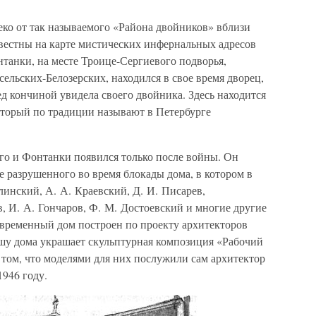
ко от так называемого «Района двойников» вблизи
звестны на карте мистических инфернальных адресов
нтанки, на месте Троице-Сергиевого подворья,
ельских-Белозерских, находился в свое время дворец,
д кончиной увидела своего двойника. Здесь находится
оторый по традиции называют в Петербурге
ого и Фонтанки появился только после войны. Он
те разрушенного во время блокады дома, в котором в
линский, А. А. Краевский, Д. И. Писарев,
в, И. А. Гончаров, Ф. М. Достоевский и многие другие
овременный дом построен по проекту архитекторов
шу дома украшает скульптурная композиция «Рабочий
 том, что моделями для них послужили сам архитектор
1946 году.