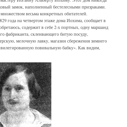
ковый замок, наполненный бестелесными призраками.
т множеством весьма конкретных обитателей.
1829 года на четвертом этаже дома Иохима, сообщает в
 обретаюсь, содержит в себе 2-х портных, одну маршанд
ого фабриканта, склеивающего битую посуду,
ерскую, мелочную лавку, магазин сбережения зимнего
привилегированную повивальную бабку». Как видим,