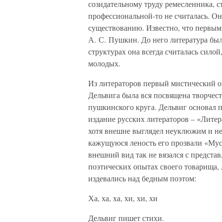
созидательному труду ремесленника, ст
профессиональной-то не считалась. Он
существованию. Известно, что первым
А. С. Пушкин. До него литература бы
структурах она всегда считалась сило
молодых.
Из литераторов первый мистический о
Дельвига была вся посвящена творчест
пушкинского круга. Дельвиг основал 
издание русских литераторов – «Литер
хотя внешне выглядел неуклюжим и н
кажущуюся леность его прозвали «Мус
внешний вид так не вязался с представ
поэтических опытах своего товарища,
издевались над бедным поэтом:
Ха, ха, ха, хи, хи, хи
Дельвиг пишет стихи.