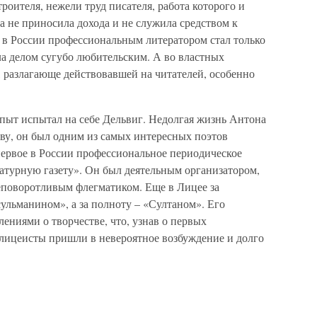
роителя, нежели труд писателя, работа которого и
а не приносила дохода и не служила средством к
 в России профессиональным литератором стал только
ла делом сугубо любительским. А во властных
й, разлагающе действовавшей на читателей, особенно
пыт испытал на себе Дельвиг. Недолгая жизнь Антона
ву, он был одним из самых интересных поэтов
первое в России профессиональное периодическое
атурную газету». Он был деятельным организатором,
еповоротливым флегматиком. Еще в Лицее за
ульманином», а за полноту – «Султаном». Его
лениями о творчестве, что, узнав о первых
 лицеисты пришли в невероятное возбуждение и долго