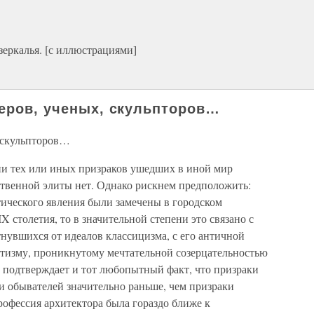
еркалья. [с иллюстрациями]
теров, ученых, скульпторов…
, скульпторов…
ии тех или иных призраков ушедших в иной мир
ственной элиты нет. Однако рискнем предположить:
тического явления были замечены в городском
X столетия, то в значительной степени это связано с
нувшихся от идеалов классицизма, с его античной
нтизму, проникнутому мечтательной созерцательностью
о подтверждает и тот любопытный факт, что призраки
и обывателей значительно раньше, чем призраки
профессия архитектора была гораздо ближе к