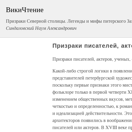
ВикиЧтение
Призраки Северной столицы. Легенды и мифы питерского Заз
Синдаловский Наум Александрович
Призраки писателей, ак
Призраки писателей, актеров, ученых
Какой-либо строгой логики в появлен
представителей петербургской художе
поскольку первые признаки этого мис
фольклоре только в первой четверти XI
изменением общественных вкусов, мет
четкостью и определенностью, к рома
и идеализацией действительности. Эт
архитекторов появились в воображени
писателей или актеров. В XVIII веке 