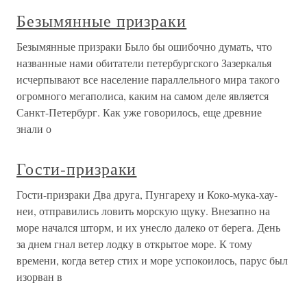
Безымянные призраки
Безымянные призраки Было бы ошибочно думать, что
названные нами обитатели петербургского Зазеркалья
исчерпывают все население параллельного мира такого
огромного мегаполиса, каким на самом деле является
Санкт-Петербург. Как уже говорилось, еще древние
знали о
Гости-призраки
Гости-призраки Два друга, Пунгареху и Коко-мука-хау-
неи, отправились ловить морскую щуку. Внезапно на
море начался шторм, и их унесло далеко от берега. День
за днем гнал ветер лодку в открытое море. К тому
времени, когда ветер стих и море успокоилось, парус был
изорван в