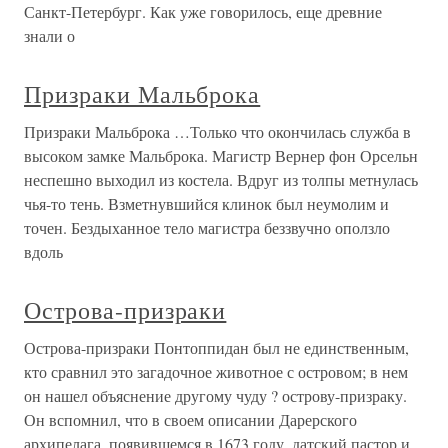
Санкт-Петербург. Как уже говорилось, еще древние
знали о
Призраки Мальброка
Призраки Мальброка …Только что окончилась служба в
высоком замке Мальброка. Магистр Вернер фон Орсельн
неспешно выходил из костела. Вдруг из толпы метнулась
чья-то тень. Взметнувшийся клинок был неумолим и
точен. Бездыханное тело магистра беззвучно оползло
вдоль
Острова-призраки
Острова-призраки Понтоппидан был не единственным,
кто сравнил это загадочное животное с островом; в нем
он нашел объяснение другому чуду ? острову-призраку.
Он вспомнил, что в своем описании Дарерского
архипелага, появившемся в 1673 году, датский пастор и