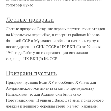
топограф Лукас
Лесные призраки
Лесные призраки Создание первых партизанских отрядов
на Карельском перешейке, в северных районах Карело-
Финской ССР и Мурманской области началось сразу же
после директивы СНК СССР и ЦК ВКП (б) от 29 июня
1941 года.Работу по их организации возглавили
секретарь ЦК ВКП(б) КФССР
Призраки пустынь
Призраки пустынь Если XV и особенно XVI век для
Американского континента стали по преимуществу
Испанскими, то для Африки они были явно
Португальскими. Начиная с Васко да Гамы, придворного
ловкача и великого мореплавателя "на час", караваны