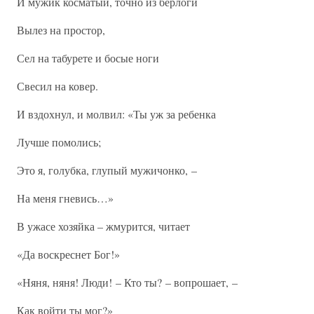
И мужик косматый, точно из берлоги
Вылез на простор,
Сел на табурете и босые ноги
Свесил на ковер.
И вздохнул, и молвил: «Ты уж за ребенка
Лучше помолись;
Это я, голубка, глупый мужичонко, –
На меня гневись…»
В ужасе хозяйка – жмурится, читает
«Да воскреснет Бог!»
«Няня, няня! Люди! – Кто ты? – вопрошает, –
Как войти ты мог?»