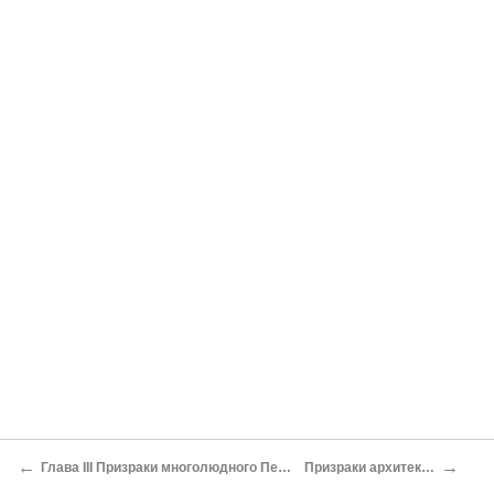
←
→
Глава III Призраки многолюдного Петербурга
Призраки архитекторов