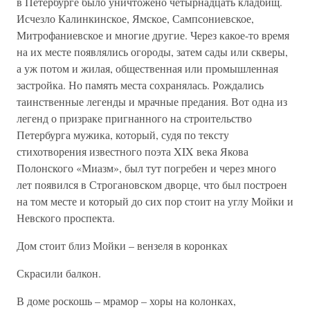
в Петербурге было уничтожено четырнадцать кладбищ.
Исчезло Калинкинское, Ямское, Сампсониевское,
Митрофаниевское и многие другие. Через какое-то время
на их месте появлялись огороды, затем сады или скверы,
а уж потом и жилая, общественная или промышленная
застройка. Но память места сохранялась. Рождались
таинственные легенды и мрачные предания. Вот одна из
легенд о призраке пригнанного на строительство
Петербурга мужика, который, судя по тексту
стихотворения известного поэта XIX века Якова
Полонского «Миазм», был тут погребен и через много
лет появился в Строгановском дворце, что был построен
на том месте и который до сих пор стоит на углу Мойки и
Невского проспекта.
Дом стоит близ Мойки – вензеля в коронках
Скрасили балкон.
В доме роскошь – мрамор – хоры на колонках,