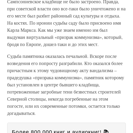
Сампсониевское кладбище не было застроено. Правда,
при советской власти оно все-таки было уничтожено и на
его месте был разбит районный сад культуры и отдыха.
На костях. По иронии судьбы саду было присвоено имя
Карла Маркса. Как мы уже знаем именно им был
выдуман виртуальный «призрак коммунизма», который,
бродя по Европе, дошел-таки и до этих мест.
Судьба памятника оказалась печальной. Вскоре после
возведения его попросту разграбили. Кто оказался более
причастным к этому чудовищному акту вандализма –
прадедушка «призрака коммунизма», памятник которому
был установлен в центре бывшего кладбища,
потревоженные загробные тени безвестных строителей
Северной столицы, некогда погребенные на этом
погосте, или их современные потомки, остается только
догадываться.
Более 800 000 книг и аудиокниг! 📚