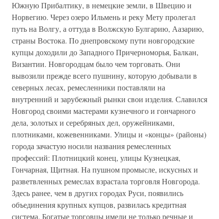
Южную Прибалтику, в немецкие земли, в Швецию и
Норвегию. Через озеро Ильмень и реку Мету пролегал
путь на Волгу, а оттуда в Волжскую Булгарию, Аазарию,
страны Востока. По днепровскому пути новгородские
купцы доходили до Западного Причерноморья, Балкан,
Византии. Новгородцам было чем торговать. Они
вывозили прежде всего пушнину, которую добывали в
северных лесах, ремесленники поставляли на
внутренний и зарубежный рынки свои изделия. Славился
Новгород своими мастерами кузнечного и гончарного
дела, золотых и серебряных дел, оружейниками,
плотниками, кожевенниками. Улицы и «концы» (районы)
города зачастую носили названия ремесленных
профессий: Плотницкий конец, улицы Кузнецкая,
Гончарная, Щитная. На пушном промысле, искусных и
разветвленных ремеслах взрастала торговля Новгорода.
Здесь ранее, чем в других городах Руси, появились
объединения крупных купцов, развилась кредитная
система. Богатые торговцы имели не только речные и