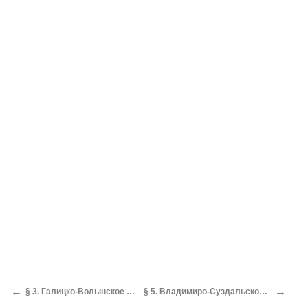
←
→
§ 3. Галицко-Волынское княжество
§ 5. Владимиро-Суздальское княжество