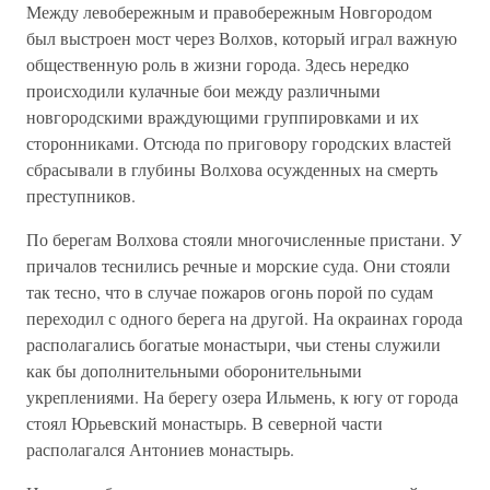
Между левобережным и правобережным Новгородом
был выстроен мост через Волхов, который играл важную
общественную роль в жизни города. Здесь нередко
происходили кулачные бои между различными
новгородскими враждующими группировками и их
сторонниками. Отсюда по приговору городских властей
сбрасывали в глубины Волхова осужденных на смерть
преступников.
По берегам Волхова стояли многочисленные пристани. У
причалов теснились речные и морские суда. Они стояли
так тесно, что в случае пожаров огонь порой по судам
переходил с одного берега на другой. На окраинах города
располагались богатые монастыри, чьи стены служили
как бы дополнительными оборонительными
укреплениями. На берегу озера Ильмень, к югу от города
стоял Юрьевский монастырь. В северной части
располагался Антониев монастырь.