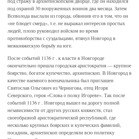
под стражу в архиепископском дворце, где он находился
под охраной 30 вооруженных воинов два месяца. Затем
Всеволода выслали из города, обвинив его в том, что он
«не блюдет смерд», т.е. не выражал интересов простых
людей, плохо руководил войском во время
противоборства с суэдальцами, втянул Новгород в
межкняжескую борьбу на юге.
После событий 1136 г . к власти в Новгороде
окончательно пришла городская аристократия — крупное
боярство, богатое купечество, архиепископ. В Новгород в
качестве наемного военачальника был приглашен
Святослав Ольгович из Чернигова, отец Игоря
Северского, героя «Слова о полку Игореве». Так после
событий 1136 г . Новгород вышел на дорогу полной
независимости от других русских княжеств, стал
своеобразной аристократической республикой, где
несколько крупных боярских и купеческих фамилий,
посадник, архиепископ определяли всю политику