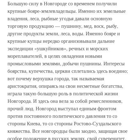
Большую силу в Новгороде со временем получили
крупные бояре-землевладельцы. Именно их земельные
владения, леса, рыбные угодья давали основную
торговую продукцию — пушнину, мед, воск, рыбу,
другие продукты земли, леса, воды. Именно бояре и
крупные купцы нередко организовывали дальние
экспедиции «ушкуйников», речных и морских
мореплавателей, в целях овладения новыми
промысловыми землями, добычи пушнины. Интересы
боярства, купечества, церкви сплетались здесь воедино;
вот почему верхушка города, так называемая
аристократия, опираясь на свои несметные богатства,
играла такую большую роль в политической жизни
Новгорода. И здесь она вела за собой ремесленников,
прочий люд. Новгород выступал единым фронтом
против постоянного политического давления то со
стороны Киева, то со стороны Ростово-Суздальского
княжества. Все новгородцы были заодно, защищая свое
особое положение в русских землях, свой суверенитет.