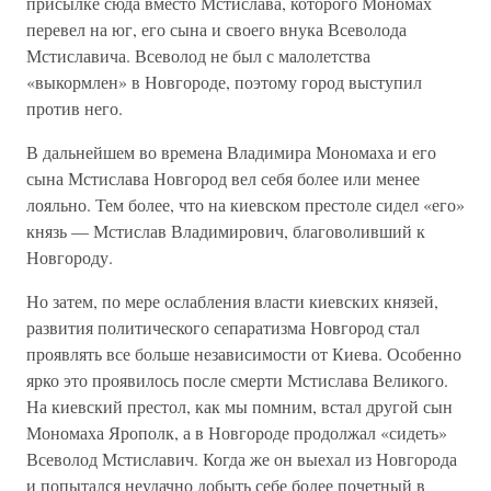
присылке сюда вместо Мстислава, которого Мономах
перевел на юг, его сына и своего внука Всеволода
Мстиславича. Всеволод не был с малолетства
«выкормлен» в Новгороде, поэтому город выступил
против него.
В дальнейшем во времена Владимира Мономаха и его
сына Мстислава Новгород вел себя более или менее
лояльно. Тем более, что на киевском престоле сидел «его»
князь — Мстислав Владимирович, благоволивший к
Новгороду.
Но затем, по мере ослабления власти киевских князей,
развития политического сепаратизма Новгород стал
проявлять все больше независимости от Киева. Особенно
ярко это проявилось после смерти Мстислава Великого.
На киевский престол, как мы помним, встал другой сын
Мономаха Ярополк, а в Новгороде продолжал «сидеть»
Всеволод Мстиславич. Когда же он выехал из Новгорода
и попытался неудачно добыть себе более почетный в