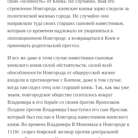
свою «особность» от Киева. Не случайно, зная это
стремление Новгорода, киевские князья зорко следили за
политической жизнью города. Не случайно они
направляли туда своих старших сыновей-наместников,
которым со временем надлежало не укореняться в
оппозиционном Новгороде, а возвращаться в Киев и
принимать родительский престол.
И все же даже в этом случае наместники-сыновья
киевского князя силой обстоятельств, силой всей
обособленности Новгорода от общерусской жизни
входили в противоречие с Киевом, даже в том случае,
когда там сидел отец или старший князь. Так, как мы уже
знаем, новгородское общество сплотилось вокруг
Владимира в его борьбе со своим братом Ярополком.
Позднее против Владимира I выступил его сын Ярослав,
который был послан в Новгород наместником киевского
князя. Во времена Владимира II Мономаха в Новгороде в
1118г. созрел боярский заговор против центральной