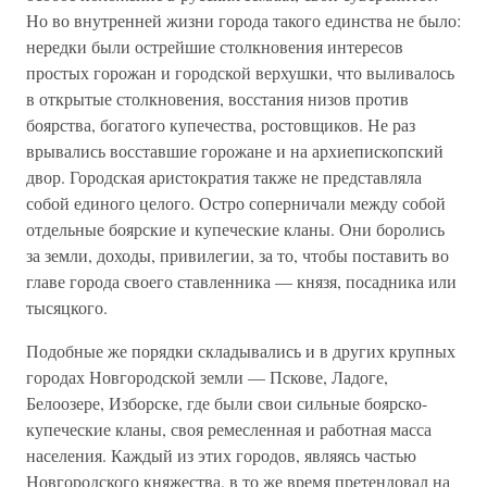
Но во внутренней жизни города такого единства не было:
нередки были острейшие столкновения интересов
простых горожан и городской верхушки, что выливалось
в открытые столкновения, восстания низов против
боярства, богатого купечества, ростовщиков. Не раз
врывались восставшие горожане и на архиепископский
двор. Городская аристократия также не представляла
собой единого целого. Остро соперничали между собой
отдельные боярские и купеческие кланы. Они боролись
за земли, доходы, привилегии, за то, чтобы поставить во
главе города своего ставленника — князя, посадника или
тысяцкого.
Подобные же порядки складывались и в других крупных
городах Новгородской земли — Пскове, Ладоге,
Белоозере, Изборске, где были свои сильные боярско-
купеческие кланы, своя ремесленная и работная масса
населения. Каждый из этих городов, являясь частью
Новгородского княжества, в то же время претендовал на