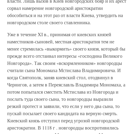
власти. Лишь вызов в Киев новгородских бояр и их арест
сорвал намерение новгородской аристократии
обособиться и на этот раз от власти Киева, утвердить на
новгородском столе своего ставленника.
Уже в течение XI в., принимая от киевских князей
наместников-сыновей, местная аристократия тем не
менее стремилась «выкормить» своего князя, который бы
прежде всего отстаивал интересы «господина Великого
Новгорода». Так своим «вскормленником» новгородцы
считали сына Мономаха Мстислава Владимировича. И
когда Святополк, заняв киевский стол, отодвинул в
Чернигов, а затем в Переяславль Владимира Мономаха, а
потом попытался сместить Мстислава из Новгорода и
послать туда своего сына, то новгородцы выразили
резкий протест и заявили, что если у него два сына, то
пускай посылает своего кандидата на верную смерть.
Киевский князь отступил перед угрозой новгородской
аристократии. В 1118 г . новгородцы воспротивились