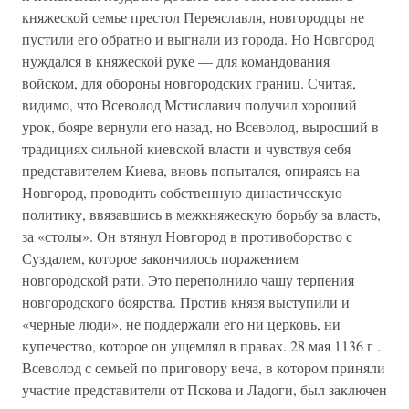
княжеской семье престол Переяславля, новгородцы не
пустили его обратно и выгнали из города. Но Новгород
нуждался в княжеской руке — для командования
войском, для обороны новгородских границ. Считая,
видимо, что Всеволод Мстиславич получил хороший
урок, бояре вернули его назад, но Всеволод, выросший в
традициях сильной киевской власти и чувствуя себя
представителем Киева, вновь попытался, опираясь на
Новгород, проводить собственную династическую
политику, ввязавшись в межкняжескую борьбу за власть,
за «столы». Он втянул Новгород в противоборство с
Суздалем, которое закончилось поражением
новгородской рати. Это переполнило чашу терпения
новгородского боярства. Против князя выступили и
«черные люди», не поддержали его ни церковь, ни
купечество, которое он ущемлял в правах. 28 мая 1136 г .
Всеволод с семьей по приговору веча, в котором приняли
участие представители от Пскова и Ладоги, был заключен