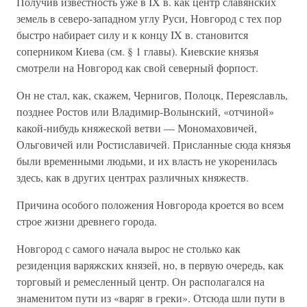
Получив известность уже в IX в. как центр славянских
земель в северо-западном углу Руси, Новгород с тех пор
быстро набирает силу и к концу IX в. становится
соперником Киева (см. § 1 главы). Киевские князья
смотрели на Новгород как свой северный форпост.
Он не стал, как, скажем, Чернигов, Полоцк, Переяславль,
позднее Ростов или Владимир-Волынский, «отчиной»
какой-нибудь княжеской ветви — Мономаховичей,
Ольговичей или Ростиславичей. Присланные сюда князья
были временными людьми, и их власть не укоренилась
здесь, как в других центрах различных княжеств.
Причина особого положения Новгорода кроется во всем
строе жизни древнего города.
Новгород с самого начала вырос не столько как
резиденция варяжских князей, но, в первую очередь, как
торговый и ремесленный центр. Он располагался на
знаменитом пути из «варяг в греки». Отсюда шли пути в