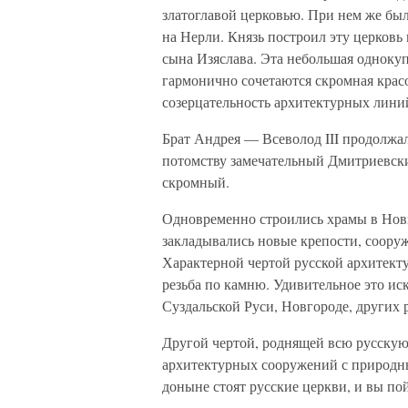
златоглавой церковью. При нем же бы
на Нерли. Князь построил эту церковь
сына Изяслава. Эта небольшая однокуп
гармонично сочетаются скромная красо
созерцательность архитектурных лини
Брат Андрея — Всеволод III продолжал
потомству замечательный Дмитриевск
скромный.
Одновременно строились храмы в Новг
закладывались новые крепости, соору
Характерной чертой русской архитект
резьба по камню. Удивительное это ис
Суздальской Руси, Новгороде, других 
Другой чертой, роднящей всю русскую 
архитектурных сооружений с природн
доныне стоят русские церкви, и вы пой