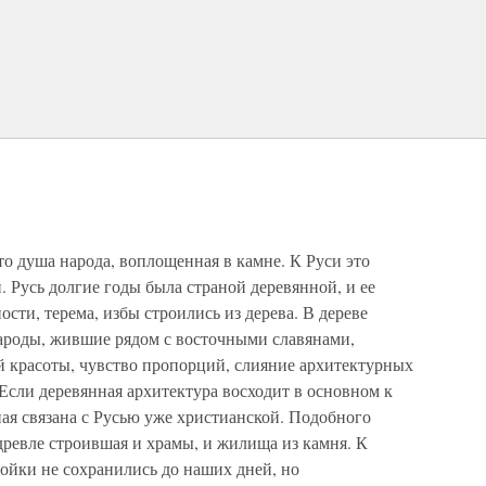
то душа народа, воплощенная в камне. К Руси это
. Русь долгие годы была страной деревянной, и ее
ости, терема, избы строились из дерева. В дереве
народы, жившие рядом с восточными славянами,
й красоты, чувство пропорций, слияние архитектурных
сли деревянная архитектура восходит в основном к
ная связана с Русью уже христианской. Подобного
здревле строившая и храмы, и жилища из камня. К
ойки не сохранились до наших дней, но