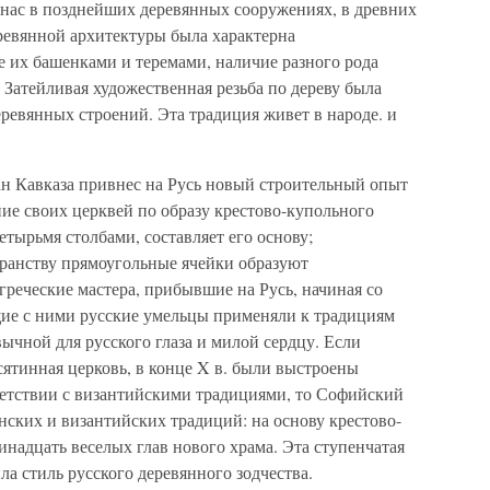
 нас в позднейших деревянных сооружениях, в древних
ревянной архитектуры была характерна
е их башенками и теремами, наличие разного рода
 Затейливая художественная резьба по дереву была
евянных строений. Эта традиция живет в народе. и
ан Кавказа привнес на Русь новый строительный опыт
ие своих церквей по образу крестово-купольного
етырьмя столбами, составляет его основу;
анству прямоугольные ячейки образуют
греческие мастера, прибывшие на Русь, начиная со
ие с ними русские умельцы применяли к традициям
ычной для русского глаза и милой сердцу. Если
сятинная церковь, в конце X в. были выстроены
ветствии с византийскими традициями, то Софийский
янских и византийских традиций: на основу крестово-
надцать веселых глав нового храма. Эта ступенчатая
а стиль русского деревянного зодчества.