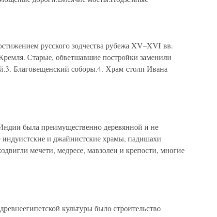
стижением русского зодчества рубежа XV–XVI вв.
 Кремля. Старые, обветшавшие постройки заменили
й.3. Благовещенский соборы.4. Храм-столп Ивана
 Индии была преимущественно деревянной и не
е индуистские и джайнистские храмы, падишахи
здвигли мечети, медресе, мавзолеи и крепости, многие
древнеегипетской культуры было строительство