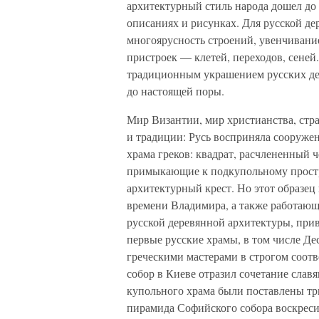
архитектурный стиль народа дошел до
описаниях и рисунках. Для русской де
многоярусность строений, увенчивани
пристроек — клетей, переходов, сеней.
традиционным украшением русских дер
до настоящей поры.
Мир Византии, мир христианства, стр
и традиции: Русь восприняла сооружен
храма греков: квадрат, расчлененный ч
примыкающие к подкупольному простр
архитектурный крест. Но этот образец 
времени Владимира, а также работающ
русской деревянной архитектуры, прив
первые русские храмы, в том числе Де
греческими мастерами в строгом соот
собор в Киеве отразил сочетание слав
купольного храма были поставлены три
пирамида Софийского собора воскресил