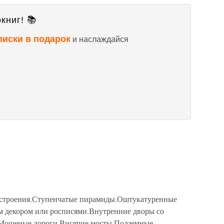
книг! 📚
писки в подарок
и наслаждайся
 строения.Ступенчатые пирамиды.Оштукатуренные
м декором или росписями.Внутренние дворы со
.Мощеные дороги.Висячие мосты.Подземные