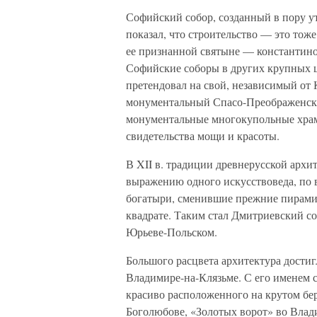
Софийский собор, созданный в пору у
показал, что строительство — это тож
ее признанной святыне — константино
Софийские соборы в других крупных ц
претендовал на свой, независимый от 
монументальный Спасо-Преображенски
монументальные многокупольные храм
свидетельства мощи и красоты.
В XII в. традиции древнерусской архи
выражению одного искусствоведа, по 
богатыри, сменившие прежние пирами
квадрате. Таким стал Дмитриевский со
Юрьеве-Польском.
Большого расцвета архитектура достиг
Владимире-на-Клязьме. С его именем 
красиво расположенного на крутом бер
Боголюбове, «Золотых ворот» во Вла