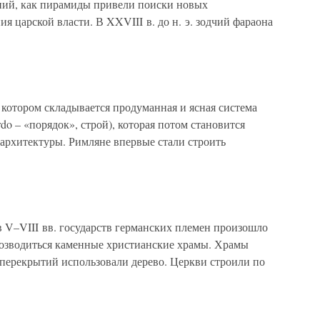
ний, как пирамиды привели поиски новых
я царской власти. В XXVIII в. до н. э. зодчий фараона
в котором складывается продуманная и ясная система
rdo – «порядок», строй), которая потом становится
 архитектуры. Римляне впервые стали строить
 V–VIII вв. государств германских племен произошло
возводиться каменные христианские храмы. Храмы
 перекрытий использовали дерево. Церкви строили по