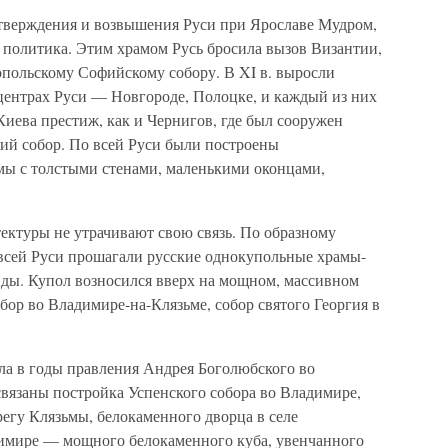
тверждения и возвышения Руси при Ярославе Мудром,
е политика. Этим храмом Русь бросила вызов Византии,
польскому Софийскому собору. В XI в. выросли
ентрах Руси — Новгороде, Полоцке, и каждый из них
Киева престиж, как и Чернигов, где был сооружен
й собор. По всей Руси были построены
ы с толстыми стенами, маленькими оконцами,
тектуры не утрачивают свою связь. По образному
всей Руси прошагали русские однокупольные храмы-
ды. Купол возносился вверх на мощном, массивном
бор во Владимире-на-Клязьме, собор святого Георгия в
ла в годы правления Андрея Боголюбского во
связаны постройка Успенского собора во Владимире,
егу Клязьмы, белокаменного дворца в селе
димире — мощного белокаменного куба, увенчанного