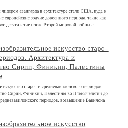
 лидером авангарда в архитектуре стали США, куда в
е европейские зодчие довоенного периода, такие как
рвое десятилетие после Второй мировой войны с
изобразительное искусство старо–
ериодов. Архитектура и
ство Сирии, Финикии, Палестины
э
е искусство старо– и средневавилонского периодов.
ство Сирии, Финикии, Палестины во II тысячелетии до
 средневавилонского периодов, возвышение Вавилона
изобразительное искусство