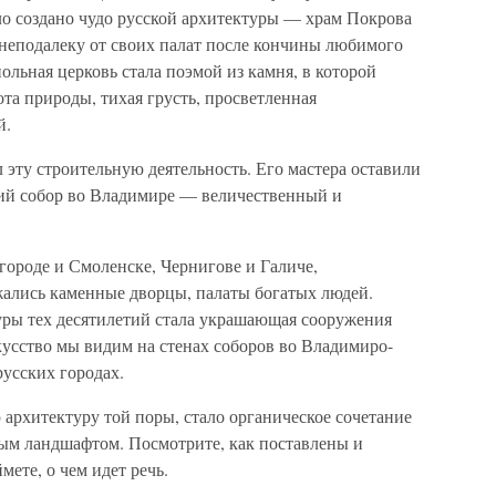
ло создано чудо русской архитектуры — храм Покрова
 неподалеку от своих палат после кончины любимого
ольная церковь стала поэмой из камня, в которой
та природы, тихая грусть, просветленная
й.
 эту строительную деятельность. Его мастера оставили
ий собор во Владимире — величественный и
ороде и Смоленске, Чернигове и Галиче,
жались каменные дворцы, палаты богатых людей.
уры тех десятилетий стала украшающая сооружения
кусство мы видим на стенах соборов во Владимиро-
русских городах.
архитектуру той поры, стало органическое сочетание
ым ландшафтом. Посмотрите, как поставлены и
мете, о чем идет речь.